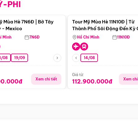
Ỹ-PHI
Điểm nổi bật
Điểm nổi
ỹ Mùa Hè 7N6Đ | Bờ Tây
Tour Mỹ Mùa Hè 11N10Đ | Từ
 - Mexico
Thành Phố Sôi Động Đến Kỳ
Thiên Nhiên Mỹ
í Minh
7N6Đ
Hồ Chí Minh
11N10Đ
8/08
19/09
14/08
Giá từ:
Xem chi tiết
Xem chi 
00.000đ
112.900.000đ