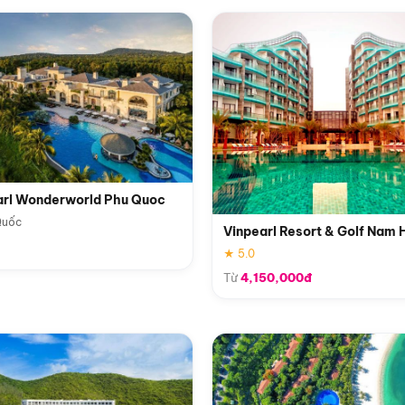
arl Wonderworld Phu Quoc
Quốc
Vinpearl Resort & Golf Nam 
★ 5.0
Từ
4,150,000đ