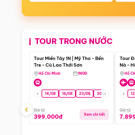
TOUR TRONG NƯỚC
Điểm nổi bật
Tour Miền Tây 1N | Mỹ Tho - Bến
Tour Đ
Tre - Cù Lao Thới Sơn
Nà - H
Nha
Hồ Chí Minh
1N0Đ
Hồ Ch
14/08
16/08
23/08
30/08
06/09
12
1
‹
Giá từ:
Giá từ:
Xem chi tiết
399.000đ
7.89