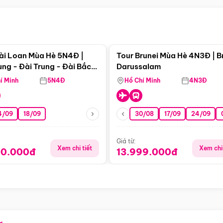
Điểm nổi bật
Điểm nổi
ài Loan Mùa Hè 5N4Đ |
Tour Brunei Mùa Hè 4N3Đ | B
ng - Đài Trung - Đài Bắc
Darussalam
j)
í Minh
5N4Đ
Hồ Chí Minh
4N3Đ
4/09
18/09
30/08
17/09
24/09
Giá từ:
Xem chi tiết
Xem chi 
90.000đ
13.999.000đ