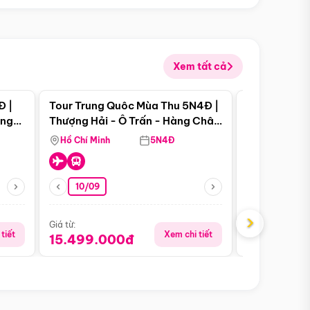
Xem tất cả
 bật
Điểm nổi bật
Đ |
Tour Trung Quôc Mùa Thu 5N4Đ |
Tour Trung
àng
Thượng Hải - Ô Trấn - Hàng Châu
| Thành Đô 
(Tour Không Shopping)
Viên Gấu Tr
Hồ Chí Minh
5N4Đ
Hồ Chí Minh
10/09
23/08
›
Giá từ:
Giá từ:
tiết
Xem chi tiết
15.499.000đ
18.990.0