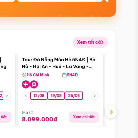
Xem tất cả
 bật
Điểm nổi bật
|
Tour Đà Nẵng Mùa Hè 5N4Đ | Bà
Tour Đà Nẵn
ong
Nà - Hội An - Huế - La Vang -
Nà - Hội An
Động Thiên Đường
Nha
Hồ Chí Minh
5N4Đ
Hồ Chí Minh
2/08
26/08
05/09
12/08
19/08
09/09
26/08
12/09
13/08
›
Giá từ:
Giá từ:
tiết
Xem chi tiết
8.099.000đ
6.899.00