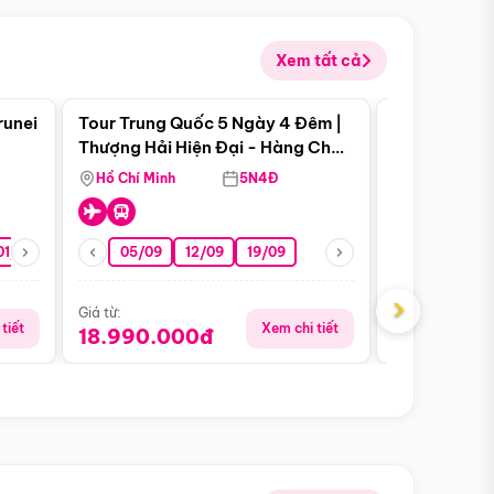
Xem tất cả
 bật
Điểm nổi bật
runei
Tour Trung Quốc 5 Ngày 4 Đêm |
Tour Trung 
Tour Hè
Thượng Hải Hiện Đại - Hàng Châu
Ân Thi - Trư
Nên Thơ - Ô Trấn Cổ Kính
Hồ Chí Minh
5N4Đ
Hồ Chí Minh
01/10
15/10
29/10
05/09
12/09
19/09
07/08
›
Giá từ:
Giá từ:
tiết
Xem chi tiết
18.990.000đ
16.990.0