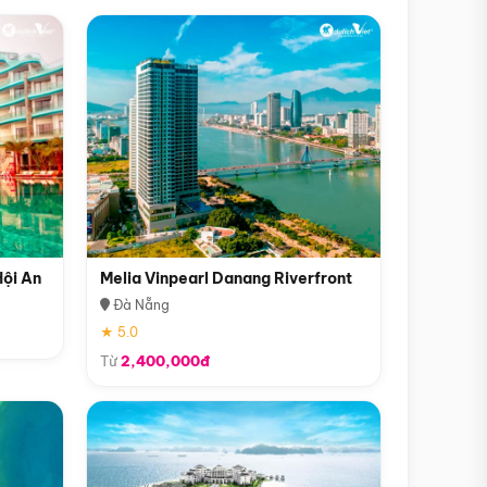
Hội An
Melia Vinpearl Danang Riverfront
Đà Nẵng
★ 5.0
Từ
2,400,000đ