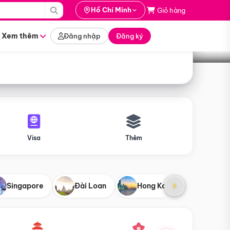
i hành
Hồ Chí Minh
Giỏ hàng
Tìm tour
tháng nào
Xem thêm
Đăng nhập
Đăng ký
Visa
Thêm
Singapore
Đài Loan
Hong Kong
Mỹ