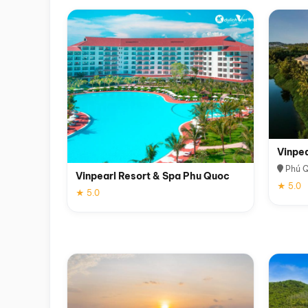
Vinpe
Phú 
Vinpearl Resort & Spa Phu Quoc
★ 5.0
★ 5.0