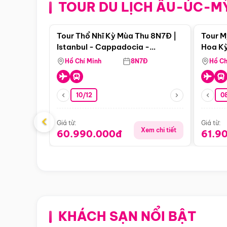
TOUR DU LỊCH ÂU-ÚC-M
Điểm nổi bật
Tour Thổ Nhĩ Kỳ Mùa Thu 8N7Đ |
Tour M
Istanbul - Cappadocia -
Hoa Kỳ
Pamukkale
Hồ Chí Minh
8N7Đ
Hồ Ch
10/12
0
‹
Giá từ:
Giá từ:
Xem chi tiết
60.990.000đ
61.9
KHÁCH SẠN NỔI BẬT