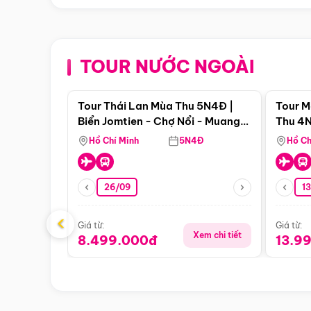
TOUR NƯỚC NGOÀI
Điểm nổi bật
Tour Thái Lan Mùa Thu 5N4Đ |
Tour M
Biển Jomtien - Chợ Nổi - Muang
Thu 4N
Boran - Suanthai
Malacc
Hồ Chí Minh
5N4Đ
Hồ Ch
Singa
26/09
1
‹
Giá từ:
Giá từ:
Xem chi tiết
8.499.000đ
13.9