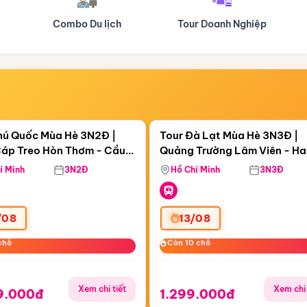
Tour Doanh Nghiệp
Du lịch Hành Hương
Điểm nổi bật
Điểm nổi
ngày 01:53:52
Còn
06 ngày 01:53:52
hú Quốc Mùa Hè 3N2Đ |
Tour Đà Lạt Mùa Hè 3N3Đ |
áp Treo Hòn Thơm - Cầu
Quảng Trường Lâm Viên - H
áp Treo Hòn Thơm
Công Viên Nước Aquatopia
Hill - Puppy Farm
í Minh
3N2Đ
Hồ Chí Minh
3N3Đ
/08
13/08
chỗ
chỗ
Còn 10 chỗ
Còn 10 chỗ
Xem chi tiết
Xem chi 
9.000đ
1.299.000đ