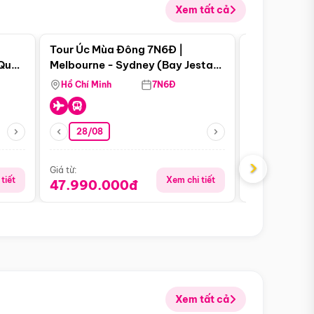
Xem tất cả
 bật
Điểm nổi bật
Tour Úc Mùa Đông 7N6Đ |
Tour Nam Ph
 Quan
Melbourne - Sydney (Bay Jestar
Cape Town -
Airways)
Bàn - Johan
Hồ Chí Minh
7N6Đ
Hồ Chí Minh
Safari - Lo
28/08
28/08
›
Giá từ:
Giá từ:
tiết
Xem chi tiết
47.990.000đ
88.900.0
Xem tất cả