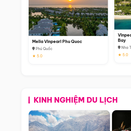
Vinpea
Bay
Melia Vinpearl Phu Quoc
Nha T
Phú Quốc
★ 5.0
★ 5.0
KINH NGHIỆM DU LỊCH