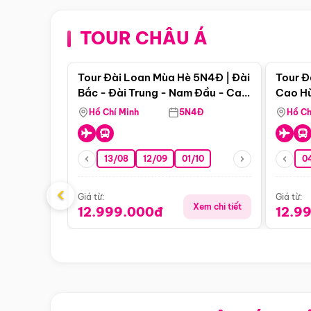
TOUR CHÂU Á
Điểm nổi bật
Tour Đài Loan Mùa Hè 5N4Đ | Đài
Tour Đ
Bắc - Đài Trung - Nam Đầu - Cao
Cao Hù
Hùng ( Bay Vn)
(Bay V
Hồ Chí Minh
5N4Đ
Hồ Ch
13/08
12/09
01/10
0
‹
Giá từ:
Giá từ:
Xem chi tiết
12.999.000đ
12.9