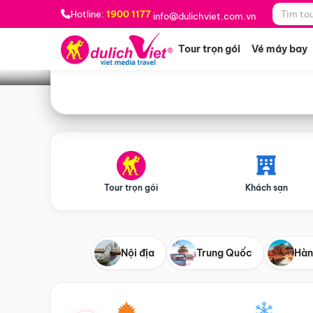
Bạn muốn đi đâu?
*
Hotline:
1900 1177
info@dulichviet.com.vn
Tour trọn gói
Vé máy bay
Tour trọn gói
Khách sạn
Nội địa
Trung Quốc
Hàn