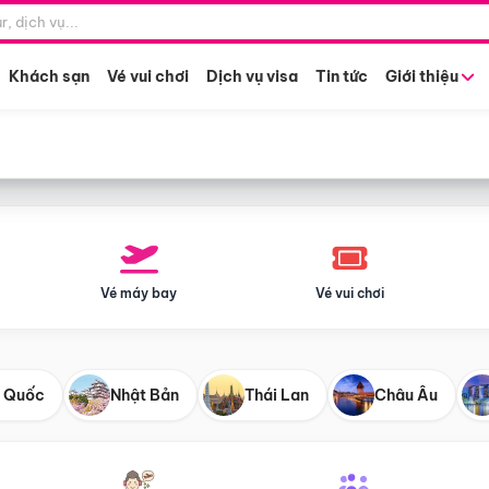
Điểm khởi hành
Tháng khở
Hồ Chí Minh
Bất kỳ 
Khách sạn
Vé vui chơi
Dịch vụ visa
Tin tức
Giới thiệu
Vé máy bay
Vé vui chơi
 Quốc
Nhật Bản
Thái Lan
Châu Âu