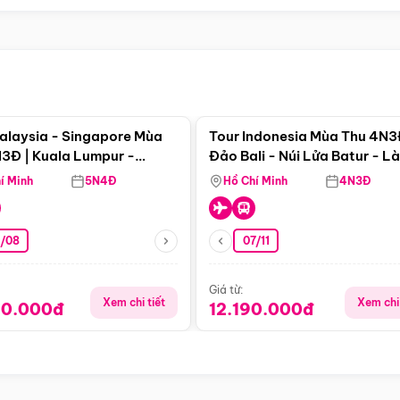
Điểm nổi bật
Điểm nổi
alaysia - Singapore Mùa
Tour Indonesia Mùa Thu 4N3
3Đ | Kuala Lumpur -
Đảo Bali - Núi Lửa Batur - L
a - Johor Baru -
Penglipuran
í Minh
5N4Đ
Hồ Chí Minh
4N3Đ
pore
3/08
07/11
Giá từ:
Xem chi tiết
Xem chi 
90.000đ
12.190.000đ