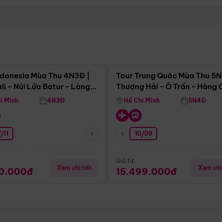
Điểm nổi bật
Điểm nổi
ndonesia Mùa Thu 4N3Đ |
Tour Trung Quôc Mùa Thu 5N
li - Núi Lửa Batur - Làng
Thượng Hải - Ô Trấn - Hàng
puran
(Tour Không Shopping)
í Minh
4N3Đ
Hồ Chí Minh
5N4Đ
/11
10/09
Giá từ:
Xem chi tiết
Xem chi 
90.000đ
15.499.000đ