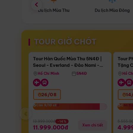
ùa Thu
Du lịch Mùa Đông
Combo Du lịch
TOUR GIỜ CHÓT
Điểm nổi bật
Còn
17 ngày 17:09:16
Còn
05 
Tour Hàn Quốc Mùa Thu 5N4Đ |
Tour P
Seoul - Everland - Đảo Nami -
Tặng C
Bay Sun Phuquoc Airways
Tặng C
Tháp Namsan (Bay Sun Phuquoc
Hôn - 
Hồ Chí Minh
5N4Đ
Hồ Ch
Airways)
26/08
14
Còn 9/10 chỗ
Còn 9/10 chỗ
Còn 3 
Còn 3 
‹
13.999.000đ
5.555.0
-14%
Xem chi tiết
11.999.000đ
4.99