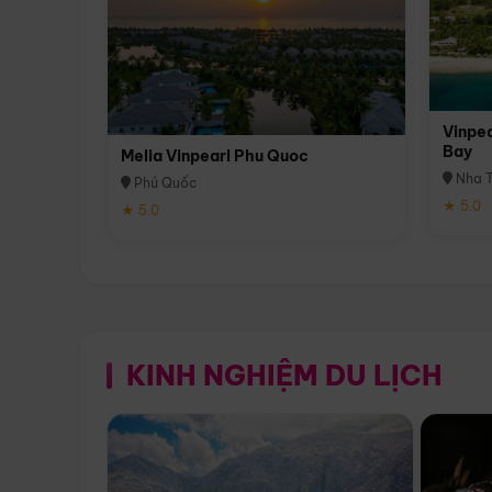
Vinpea
Bay
Melia Vinpearl Phu Quoc
Nha T
Phú Quốc
★ 5.0
★ 5.0
KINH NGHIỆM DU LỊCH