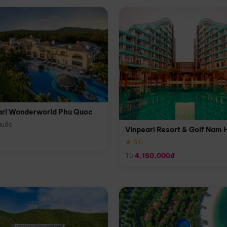
arl Wonderworld Phu Quoc
Quốc
Vinpearl Resort & Golf Nam 
★ 5.0
Từ
4,150,000đ