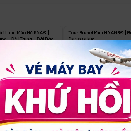
Điểm nổi bật
Điểm nổi
ài Loan Mùa Hè 5N4Đ |
Tour Brunei Mùa Hè 4N3Đ | B
ng - Đài Trung - Đài Bắc
Darussalam
j)
í Minh
5N4Đ
Hồ Chí Minh
4N3Đ
4/09
18/09
30/08
17/09
24/09
Giá từ:
Xem chi tiết
Xem chi 
90.000đ
14.499.000đ