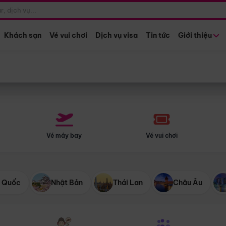
Điểm khởi hành
Tháng khở
Hồ Chí Minh
Bất kỳ 
Khách sạn
Vé vui chơi
Dịch vụ visa
Tin tức
Giới thiệu
Vé máy bay
Vé vui chơi
 Quốc
Nhật Bản
Thái Lan
Châu Âu