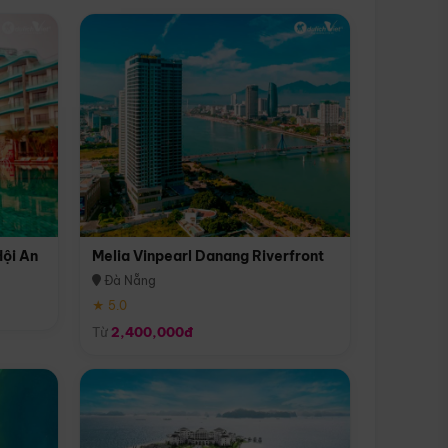
Hội An
Melia Vinpearl Danang Riverfront
Đà Nẵng
★ 5.0
Từ
2,400,000đ