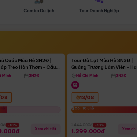
Tour Doanh Nghiệp
Du lịch Hành Hương
Điểm nổi bật
Điểm nổi
ngày 17:09:16
Còn
04 ngày 17:09:16
hú Quốc Mùa Hè 3N2Đ |
Tour Đà Lạt Mùa Hè 3N3Đ |
áp Treo Hòn Thơm - Cầu
Quảng Trường Lâm Viên - H
áp Treo Hòn Thơm
Công Viên Nước Aquatopia
Hill - Puppy Farm
í Minh
3N2Đ
Hồ Chí Minh
3N3Đ
/08
13/08
chỗ
chỗ
Còn 10 chỗ
Còn 10 chỗ
00đ
1.444.000đ
-10%
-10%
Xem chi tiết
Xem chi 
9.000đ
1.299.000đ