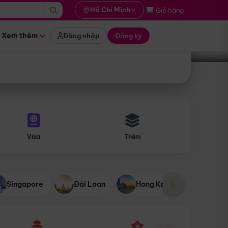
i hành
Hồ Chí Minh
Giỏ hàng
Tìm tour
tháng nào
Xem thêm
Đăng nhập
Đăng ký
Visa
Thêm
Singapore
Đài Loan
Hong Kong
Mỹ