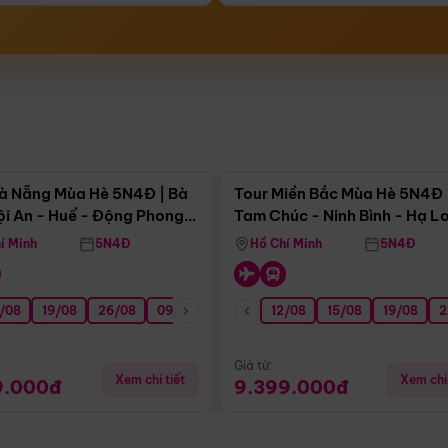
Điểm nổi bật
Điểm nổi
à Nẵng Mùa Hè 5N4Đ | Bà
Tour Miền Bắc Mùa Hè 5N4Đ 
ội An - Huế - Động Phong
Tam Chúc - Ninh Bình - Hạ L
í Minh
5N4Đ
Hồ Chí Minh
5N4Đ
/08
3/09
19/08
20/09
26/08
27/09
09/09
16/09
12/08
23/09
15/08
30/09
19/08
07/10
2
Giá từ:
Xem chi tiết
Xem chi 
9.000đ
9.399.000đ