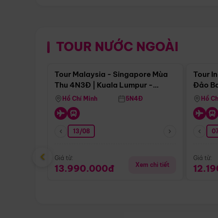
TOUR NƯỚC NGOÀI
Điểm nổi bật
Tour Malaysia - Singapore Mùa
Tour I
Thu 4N3Đ | Kuala Lumpur -
Đảo Ba
Malacca - Johor Baru -
Pengli
Hồ Chí Minh
5N4Đ
Hồ Ch
Singapore
13/08
07
‹
Giá từ:
Giá từ:
Xem chi tiết
13.990.000đ
12.1