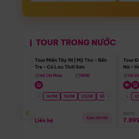
TOUR TRONG NƯỚC
Điểm nổi bật
Tour Miền Tây 1N | Mỹ Tho - Bến
Tour Đ
Tre - Cù Lao Thới Sơn
Nà - H
Nha
Hồ Chí Minh
1N0Đ
Hồ Ch
14/08
16/08
23/08
30/08
06/09
12
1
‹
Giá từ:
Xem chi tiết
7.89
Liên hệ