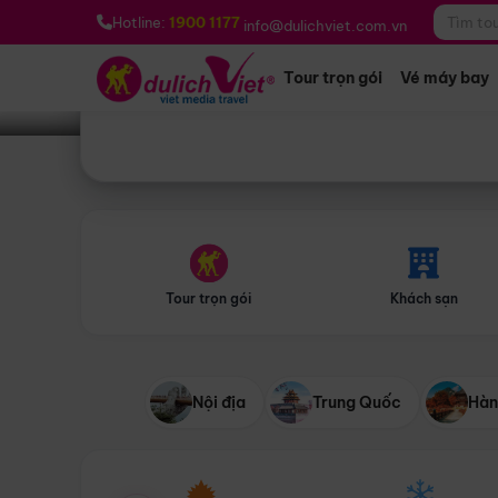
Bạn muốn đi đâu?
*
Hotline:
1900 1177
info@dulichviet.com.vn
Tour trọn gói
Vé máy bay
Tour trọn gói
Khách sạn
Nội địa
Trung Quốc
Hàn