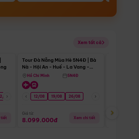
Xem tất cả
 bật
Điểm nổi bật
|
Tour Đà Nẵng Mùa Hè 5N4Đ | Bà
Tour Đà Nẵn
ong
Nà - Hội An - Huế - La Vang -
Nà - Hội An
Động Thiên Đường
Nha
Hồ Chí Minh
5N4Đ
Hồ Chí Minh
2/08
26/08
05/09
12/08
19/08
09/09
26/08
12/09
13/08
›
Giá từ:
Giá từ:
tiết
Xem chi tiết
8.099.000đ
6.899.00