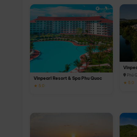
Vinpe
Phú 
Vinpearl Resort & Spa Phu Quoc
★ 5.0
★ 5.0