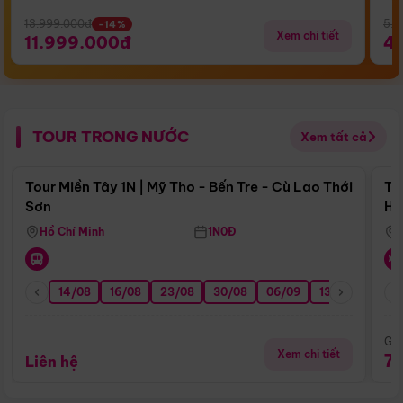
13.999.000đ
5.5
-14%
Xem chi tiết
11.999.000đ
4
TOUR TRONG NƯỚC
Xem tất cả
Điểm nổi bật
Tour Miền Tây 1N | Mỹ Tho - Bến Tre - Cù Lao Thới
To
Sơn
Hu
Hồ Chí Minh
1N0Đ
14/08
16/08
23/08
30/08
06/09
13/09
20/0
Giá
Xem chi tiết
7
Liên hệ