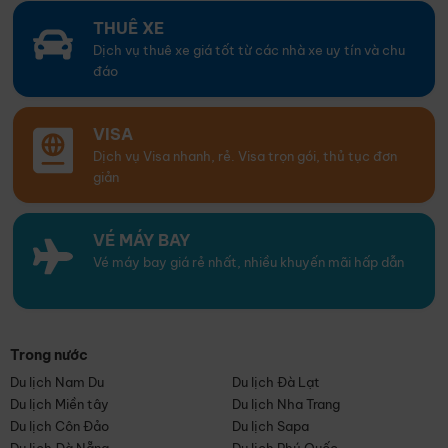
THUÊ XE
Dịch vụ thuê xe giá tốt từ các nhà xe uy tín và chu
đáo
VISA
Dịch vụ Visa nhanh, rẻ. Visa trọn gói, thủ tục đơn
giản
VÉ MÁY BAY
Vé máy bay giá rẻ nhất, nhiều khuyến mãi hấp dẫn
Trong nước
Du lịch Nam Du
Du lịch Đà Lạt
Du lịch Miền tây
Du lịch Nha Trang
Du lịch Côn Đảo
Du lịch Sapa