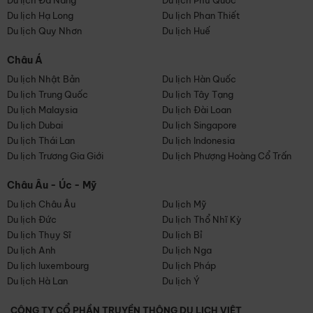
Du lịch Đà Nẵng
Du lịch Phú Quốc
Du lịch Hạ Long
Du lịch Phan Thiết
Du lịch Quy Nhơn
Du lịch Huế
Châu Á
Du lịch Nhật Bản
Du lịch Hàn Quốc
Du lịch Trung Quốc
Du lịch Tây Tạng
Du lịch Malaysia
Du lịch Đài Loan
Du lịch Dubai
Du lịch Singapore
Du lịch Thái Lan
Du lịch Indonesia
Du lịch Trương Gia Giới
Du lịch Phượng Hoàng Cổ Trấn
Châu Âu - Úc - Mỹ
Du lịch Châu Âu
Du lịch Mỹ
Du lịch Đức
Du lịch Thổ Nhĩ Kỳ
Du lịch Thụy Sĩ
Du lịch Bỉ
Du lịch Anh
Du lịch Nga
Du lịch luxembourg
Du lịch Pháp
Du lịch Hà Lan
Du lịch Ý
CÔNG TY CỔ PHẦN TRUYỀN THÔNG DU LỊCH VIỆT