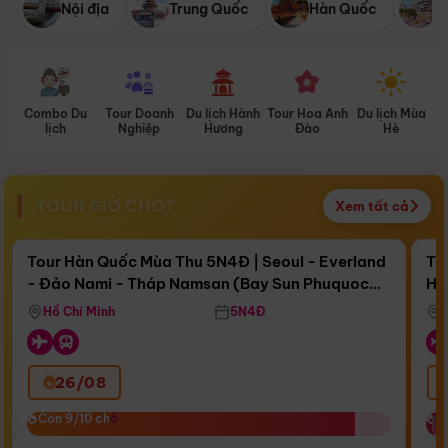
Nội địa
Trung Quốc
Hàn Quốc
N
Combo Du
Tour Doanh
Du lịch Hành
Tour Hoa Anh
Du lịch Mùa
D
lịch
Nghiệp
Hương
Đào
Hè
TOUR GIỜ CHÓT
Xem tất cả
Điểm nổi bật
Còn
16 ngày 20:45:34
Cò
Tour Hàn Quốc Mùa Thu 5N4Đ | Seoul - Everland
To
- Đảo Nami - Tháp Namsan (Bay Sun Phuquoc
Hò
Bay Sun Phuquoc Airways
Tặ
Airways)
Aq
Hồ Chí Minh
5N4Đ
26/08
‹
Còn 9/10 chỗ
Còn 9/10 chỗ
C
C