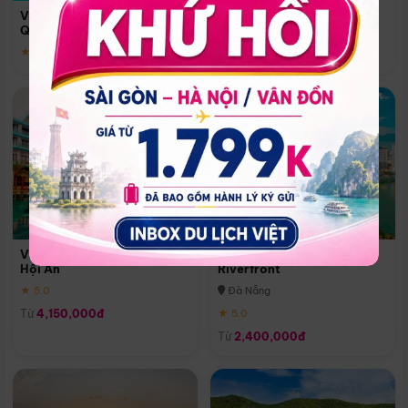
Quoc
Vinpearl Resort & Spa Phu
Phú Quốc
Quoc
★ 5.0
★ 5.0
Vinpearl Resort & Golf Nam
Melia Vinpearl Danang
Hội An
Riverfront
★ 5.0
Đà Nẵng
Từ
4,150,000đ
★ 5.0
Từ
2,400,000đ