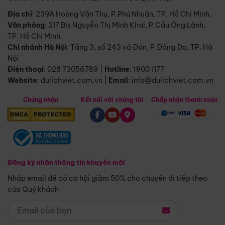
Địa chỉ
: 239A Hoàng Văn Thụ, P.Phú Nhuận, TP. Hồ Chí Minh.
Văn phòng
:
217 Bis Nguyễn Thị Minh Khai, P.Cầu Ông Lãnh,
TP. Hồ Chí Minh.
Chi nhánh Hà Nội
:
Tầng 3, số 243 xã Đàn, P.Đống Đa, TP. Hà
Nội
Điện thoại
:
028 73056789
|
Hotline
:
1900 1177
Website
:
dulichviet.com.vn
|
Email
:
info@dulichviet.com.vn
Chứng nhận
Kết nối với chúng tôi
Chấp nhận thanh toán
Đăng ký nhận thông tin khuyến mãi
Nhập email để có cơ hội giảm 50% cho chuyến đi tiếp theo
của Quý khách