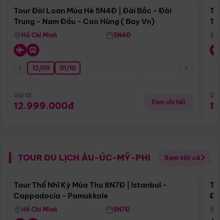
Tour Đài Loan Mùa Hè 5N4Đ | Đài Bắc - Đài
To
Trung - Nam Đầu - Cao Hùng ( Bay Vn)
Tr
Hồ Chí Minh
5N4Đ
12/09
01/10
Giá từ:
Giá
Xem chi tiết
12.999.000đ
1
TOUR DU LỊCH ÂU-ÚC-MỸ-PHI
Xem tất cả
Điểm nổi bật
Tour Thổ Nhĩ Kỳ Mùa Thu 8N7Đ | Istanbul -
To
Cappadocia - Pamukkale
Đế
Hồ Chí Minh
8N7Đ