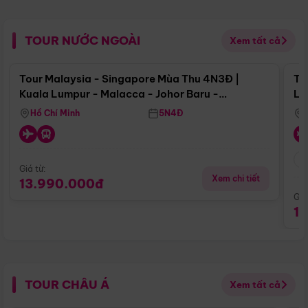
TOUR NƯỚC NGOÀI
Xem tất cả
Điểm nổi bật
Tour Malaysia - Singapore Mùa Thu 4N3Đ |
To
Kuala Lumpur - Malacca - Johor Baru -
Lử
Singapore
Hồ Chí Minh
5N4Đ
Giá từ:
Xem chi tiết
13.990.000đ
Giá
1
TOUR CHÂU Á
Xem tất cả
Điểm nổi bật