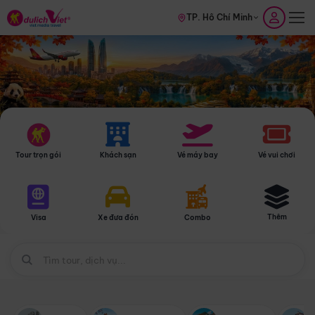
TP. Hồ Chí Minh
Tour trọn gói
Khách sạn
Vé máy bay
Vé vui chơi
Thêm
Visa
Xe đưa đón
Combo