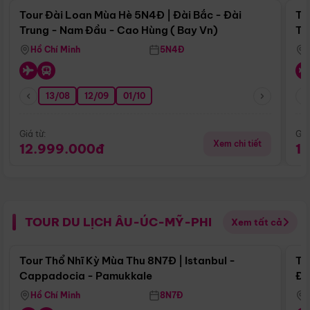
Tour Đài Loan Mùa Hè 5N4Đ | Đài Bắc - Đài
To
Trung - Nam Đầu - Cao Hùng ( Bay Vn)
Tr
Hồ Chí Minh
5N4Đ
13/08
12/09
01/10
Giá từ:
Giá
Xem chi tiết
12.999.000đ
1
TOUR DU LỊCH ÂU-ÚC-MỸ-PHI
Xem tất cả
Điểm nổi bật
Tour Thổ Nhĩ Kỳ Mùa Thu 8N7Đ | Istanbul -
To
Cappadocia - Pamukkale
Đế
Hồ Chí Minh
8N7Đ