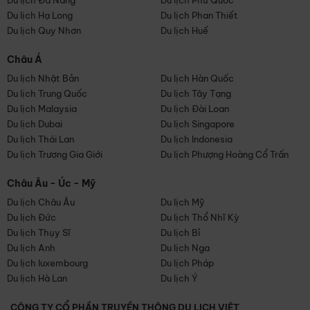
Du lịch Đà Nẵng
Du lịch Phú Quốc
Du lịch Hạ Long
Du lịch Phan Thiết
Du lịch Quy Nhơn
Du lịch Huế
Châu Á
Du lịch Nhật Bản
Du lịch Hàn Quốc
Du lịch Trung Quốc
Du lịch Tây Tạng
Du lịch Malaysia
Du lịch Đài Loan
Du lịch Dubai
Du lịch Singapore
Du lịch Thái Lan
Du lịch Indonesia
Du lịch Trương Gia Giới
Du lịch Phượng Hoàng Cổ Trấn
Châu Âu - Úc - Mỹ
Du lịch Châu Âu
Du lịch Mỹ
Du lịch Đức
Du lịch Thổ Nhĩ Kỳ
Du lịch Thụy Sĩ
Du lịch Bỉ
Du lịch Anh
Du lịch Nga
Du lịch luxembourg
Du lịch Pháp
Du lịch Hà Lan
Du lịch Ý
CÔNG TY CỔ PHẦN TRUYỀN THÔNG DU LỊCH VIỆT