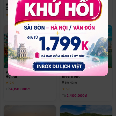
Quoc
Vinpearl Resort & Spa Phu
Phú Quốc
Quoc
★ 5.0
★ 5.0
Vinpearl Resort & Golf Nam
Melia Vinpearl Danang
Hội An
Riverfront
★ 5.0
Đà Nẵng
Từ
4,150,000đ
★ 5.0
Từ
2,400,000đ