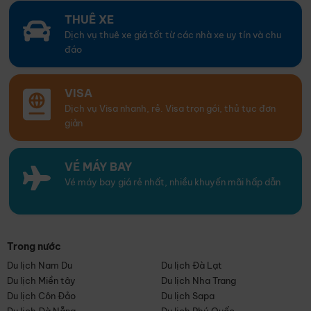
THUÊ XE
Dịch vụ thuê xe giá tốt từ các nhà xe uy tín và chu
đáo
VISA
Dịch vụ Visa nhanh, rẻ. Visa trọn gói, thủ tục đơn
giản
VÉ MÁY BAY
Vé máy bay giá rẻ nhất, nhiều khuyến mãi hấp dẫn
Trong nước
Du lịch Nam Du
Du lịch Đà Lạt
Du lịch Miền tây
Du lịch Nha Trang
Du lịch Côn Đảo
Du lịch Sapa