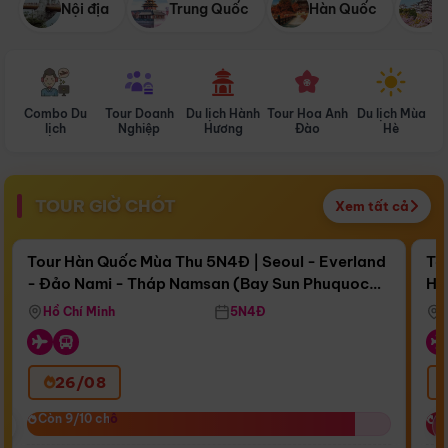
Nội địa
Trung Quốc
Hàn Quốc
N
Combo Du
Tour Doanh
Du lịch Hành
Tour Hoa Anh
Du lịch Mùa
D
lịch
Nghiệp
Hương
Đào
Hè
TOUR GIỜ CHÓT
Xem tất cả
Điểm nổi bật
Còn
17 ngày 10:31:45
Cò
Tour Hàn Quốc Mùa Thu 5N4Đ | Seoul - Everland
To
- Đảo Nami - Tháp Namsan (Bay Sun Phuquoc
Hò
Bay Sun Phuquoc Airways
Tặ
Airways)
Aq
Hồ Chí Minh
5N4Đ
26/08
‹
Còn 9/10 chỗ
Còn 9/10 chỗ
C
C