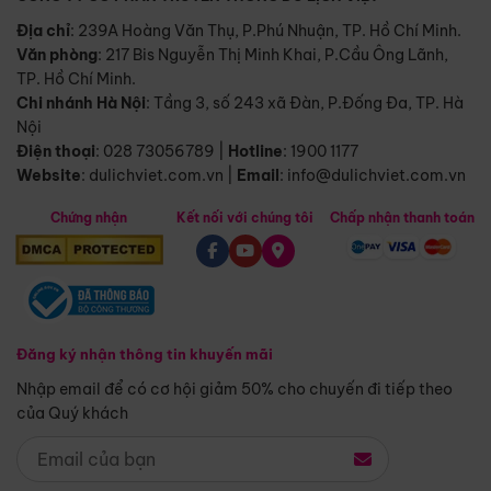
Địa chỉ
: 239A Hoàng Văn Thụ, P.Phú Nhuận, TP. Hồ Chí Minh.
Văn phòng
:
217 Bis Nguyễn Thị Minh Khai, P.Cầu Ông Lãnh,
TP. Hồ Chí Minh.
Chi nhánh Hà Nội
:
Tầng 3, số 243 xã Đàn, P.Đống Đa, TP. Hà
Nội
Điện thoại
:
028 73056789
|
Hotline
:
1900 1177
Website
:
dulichviet.com.vn
|
Email
:
info@dulichviet.com.vn
Chứng nhận
Kết nối với chúng tôi
Chấp nhận thanh toán
Đăng ký nhận thông tin khuyến mãi
Nhập email để có cơ hội giảm 50% cho chuyến đi tiếp theo
của Quý khách