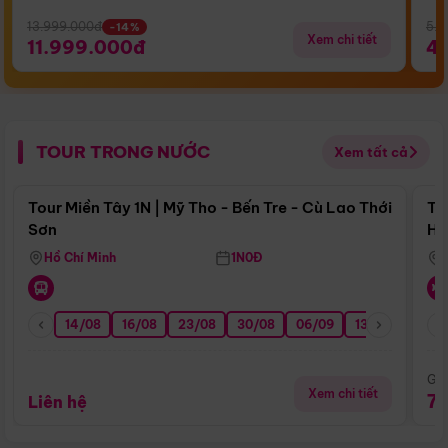
13.999.000đ
5.5
-14%
Xem chi tiết
11.999.000đ
4
TOUR TRONG NƯỚC
Xem tất cả
Điểm nổi bật
Tour Miền Tây 1N | Mỹ Tho - Bến Tre - Cù Lao Thới
To
Sơn
Hu
Hồ Chí Minh
1N0Đ
14/08
16/08
23/08
30/08
06/09
13/09
20/0
Giá
Xem chi tiết
7
Liên hệ