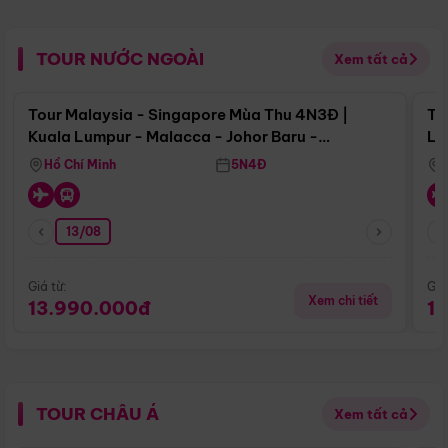
TOUR NƯỚC NGOÀI
Xem tất cả
Điểm nổi bật
Tour Malaysia - Singapore Mùa Thu 4N3Đ |
To
Kuala Lumpur - Malacca - Johor Baru -
Lử
Singapore
Hồ Chí Minh
5N4Đ
13/08
Giá từ:
Giá
Xem chi tiết
13.990.000đ
1
TOUR CHÂU Á
Xem tất cả
Điểm nổi bật