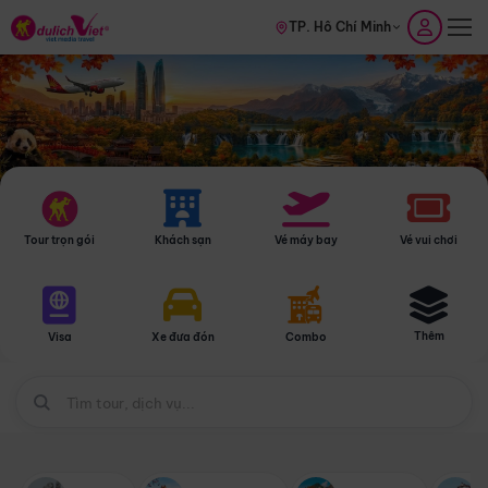
TP. Hồ Chí Minh
Tour trọn gói
Khách sạn
Vé máy bay
Vé vui chơi
Thêm
Visa
Xe đưa đón
Combo