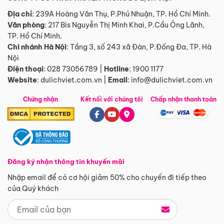
Địa chỉ
: 239A Hoàng Văn Thụ, P.Phú Nhuận, TP. Hồ Chí Minh.
Văn phòng
:
217 Bis Nguyễn Thị Minh Khai, P.Cầu Ông Lãnh,
TP. Hồ Chí Minh.
Chi nhánh Hà Nội
:
Tầng 3, số 243 xã Đàn, P.Đống Đa, TP. Hà
Nội
Điện thoại
:
028 73056789
|
Hotline
:
1900 1177
Website
:
dulichviet.com.vn
|
Email
:
info@dulichviet.com.vn
Chứng nhận
Kết nối với chúng tôi
Chấp nhận thanh toán
Đăng ký nhận thông tin khuyến mãi
Nhập email để có cơ hội giảm 50% cho chuyến đi tiếp theo
của Quý khách