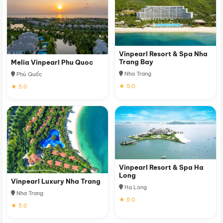
Vinpearl Resort & Spa Nha
Trang Bay
Melia Vinpearl Phu Quoc
Nha Trang
Phú Quốc
★ 5.0
★ 5.0
Vinpearl Resort & Spa Ha
Long
Vinpearl Luxury Nha Trang
Hạ Long
Nha Trang
★ 5.0
★ 5.0