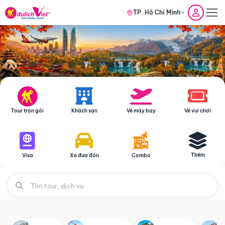
TP. Hồ Chí Minh
Tour trọn gói
Khách sạn
Vé máy bay
Vé vui chơi
Thêm
Visa
Xe đưa đón
Combo