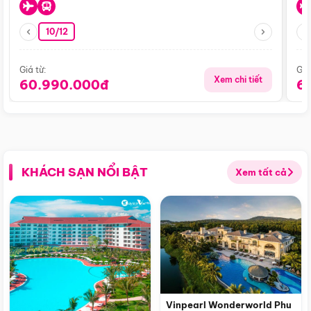
10/12
Giá từ:
Giá
Xem chi tiết
60.990.000đ
6
KHÁCH SẠN NỔI BẬT
Xem tất cả
Vinpearl Wonderworld Phu