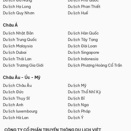
Du lịch Đà Nẵng
Du lịch Phú Quốc
Du lịch Hạ Long
Du lịch Phan Thiết
Du lịch Quy Nhơn
Du lịch Huế
Châu Á
Du lịch Nhật Bản
Du lịch Hàn Quốc
Du lịch Trung Quốc
Du lịch Tây Tạng
Du lịch Malaysia
Du lịch Đài Loan
Du lịch Dubai
Du lịch Singapore
Du lịch Thái Lan
Du lịch Indonesia
Du lịch Trương Gia Giới
Du lịch Phượng Hoàng Cổ Trấn
Châu Âu - Úc - Mỹ
Du lịch Châu Âu
Du lịch Mỹ
Du lịch Đức
Du lịch Thổ Nhĩ Kỳ
Du lịch Thụy Sĩ
Du lịch Bỉ
Du lịch Anh
Du lịch Nga
Du lịch luxembourg
Du lịch Pháp
Du lịch Hà Lan
Du lịch Ý
CÔNG TY CỔ PHẦN TRUYỀN THÔNG DU LỊCH VIỆT