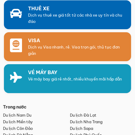
THUÊ XE
Dịch vụ thuê xe giá tốt từ các nhà xe uy tín và chu
đáo
VISA
Dịch vụ Visa nhanh, rẻ. Visa trọn gói, thủ tục đơn
giản
VÉ MÁY BAY
Vé máy bay giá rẻ nhất, nhiều khuyến mãi hấp dẫn
Trong nước
Du lịch Nam Du
Du lịch Đà Lạt
Du lịch Miền tây
Du lịch Nha Trang
Du lịch Côn Đảo
Du lịch Sapa