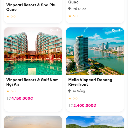
Quoc
Vinpearl Resort & Spa Phu
Phú Quốc
Quoc
★ 5.0
★ 5.0
Vinpearl Resort & Golf Nam
Melia Vinpearl Danang
Hội An
Riverfront
★ 5.0
Đà Nẵng
Từ
4,150,000đ
★ 5.0
Từ
2,400,000đ