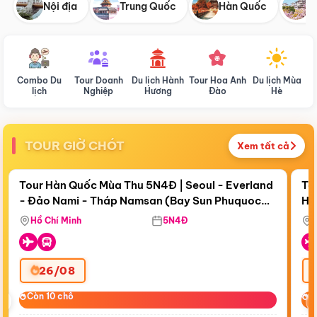
Nội địa
Trung Quốc
Hàn Quốc
N
Combo Du
Tour Doanh
Du lịch Hành
Tour Hoa Anh
Du lịch Mùa
D
lịch
Nghiệp
Hương
Đào
Hè
TOUR GIỜ CHÓT
Xem tất cả
Điểm nổi bật
Còn
19 ngày 07:53:21
Cò
Tour Hàn Quốc Mùa Thu 5N4Đ | Seoul - Everland
To
- Đảo Nami - Tháp Namsan (Bay Sun Phuquoc
Hò
Tặ
Airways)
Aq
Hồ Chí Minh
5N4Đ
26/08
‹
Còn 10 chỗ
Còn 10 chỗ
C
C