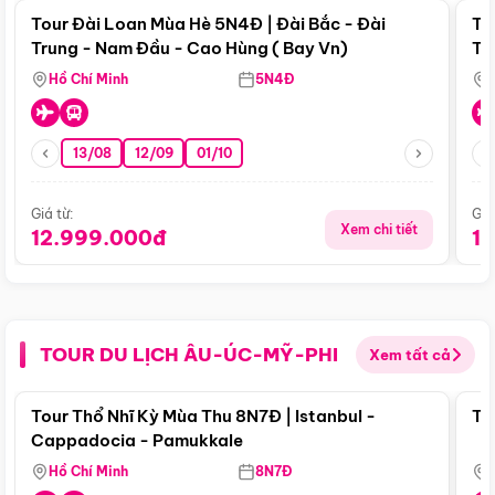
Tour Đài Loan Mùa Hè 5N4Đ | Đài Bắc - Đài
To
Trung - Nam Đầu - Cao Hùng ( Bay Vn)
Tr
Hồ Chí Minh
5N4Đ
13/08
12/09
01/10
Giá từ:
Giá
Xem chi tiết
12.999.000đ
1
TOUR DU LỊCH ÂU-ÚC-MỸ-PHI
Xem tất cả
Điểm nổi bật
Tour Thổ Nhĩ Kỳ Mùa Thu 8N7Đ | Istanbul -
To
Cappadocia - Pamukkale
Hồ Chí Minh
8N7Đ