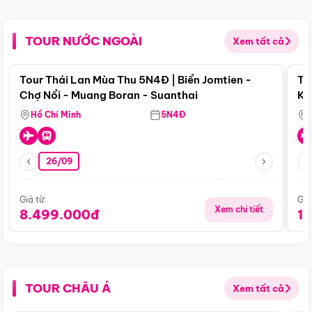
TOUR NƯỚC NGOÀI
Xem tất cả
Điểm nổi bật
Tour Thái Lan Mùa Thu 5N4Đ | Biển Jomtien -
To
Chợ Nổi - Muang Boran - Suanthai
Ku
Si
Hồ Chí Minh
5N4Đ
26/09
Giá từ:
Giá
Xem chi tiết
8.499.000đ
1
TOUR CHÂU Á
Xem tất cả
Điểm nổi bật