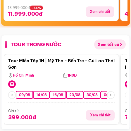
13.999.000đ
-14%
Xem chi tiết
11.999.000đ
4
TOUR TRONG NƯỚC
Xem tất cả
Điểm nổi bật
Tour Miền Tây 1N | Mỹ Tho - Bến Tre - Cù Lao Thới
To
Sơn
Hu
Hồ Chí Minh
1N0Đ
09/08
14/08
16/08
23/08
30/08
06/09
13/0
Giá từ:
Giá
Xem chi tiết
399.000đ
7