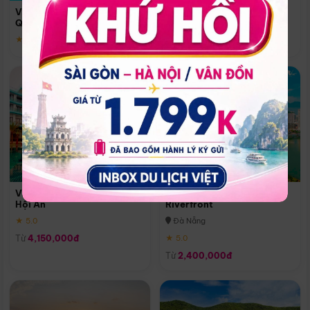
Quoc
Vinpearl Resort & Spa Phu
Phú Quốc
Quoc
★ 5.0
★ 5.0
Vinpearl Resort & Golf Nam
Melia Vinpearl Danang
Hội An
Riverfront
★ 5.0
Đà Nẵng
Từ
4,150,000đ
★ 5.0
Từ
2,400,000đ