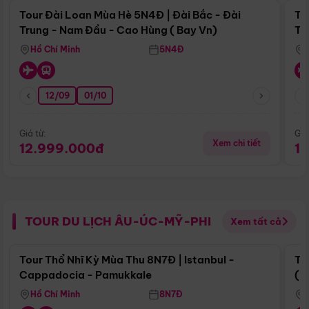
Tour Đài Loan Mùa Hè 5N4Đ | Đài Bắc - Đài
To
Trung - Nam Đầu - Cao Hùng ( Bay Vn)
Tr
Hồ Chí Minh
5N4Đ
12/09
01/10
Giá từ:
Giá
Xem chi tiết
12.999.000đ
1
TOUR DU LỊCH ÂU-ÚC-MỸ-PHI
Xem tất cả
Điểm nổi bật
Tour Thổ Nhĩ Kỳ Mùa Thu 8N7Đ | Istanbul -
To
Cappadocia - Pamukkale
(B
Hồ Chí Minh
8N7Đ