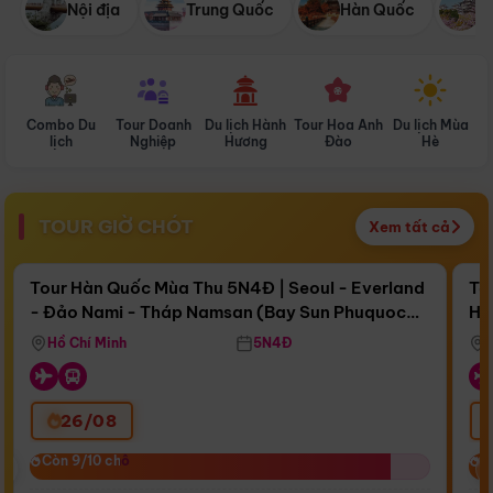
Nội địa
Trung Quốc
Hàn Quốc
N
Combo Du
Tour Doanh
Du lịch Hành
Tour Hoa Anh
Du lịch Mùa
D
lịch
Nghiệp
Hương
Đào
Hè
TOUR GIỜ CHÓT
Xem tất cả
Điểm nổi bật
Còn
15 ngày 17:32:58
Cò
Tour Hàn Quốc Mùa Thu 5N4Đ | Seoul - Everland
To
- Đảo Nami - Tháp Namsan (Bay Sun Phuquoc
Hò
Bay Sun Phuquoc Airways
Tặ
Airways)
Aq
Hồ Chí Minh
5N4Đ
26/08
‹
Còn 9/10 chỗ
Còn 9/10 chỗ
C
C