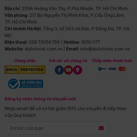
Địa chỉ
: 239A Hoàng Văn Thụ, P.Phú Nhuận, TP. Hồ Chí Minh.
Văn phòng
:
217 Bis Nguyễn Thị Minh Khai, P.Cầu Ông Lãnh,
TP. Hồ Chí Minh.
Chi nhánh Hà Nội
:
Tầng 3, số 243 xã Đàn, P.Đống Đa, TP. Hà
Nội
Điện thoại
:
028 73056789
|
Hotline
:
1900 1177
Website
:
dulichviet.com.vn
|
Email
:
info@dulichviet.com.vn
Chứng nhận
Kết nối với chúng tôi
Chấp nhận thanh toán
Đăng ký nhận thông tin khuyến mãi
Nhập email để có cơ hội giảm 50% cho chuyến đi tiếp theo
của Quý khách