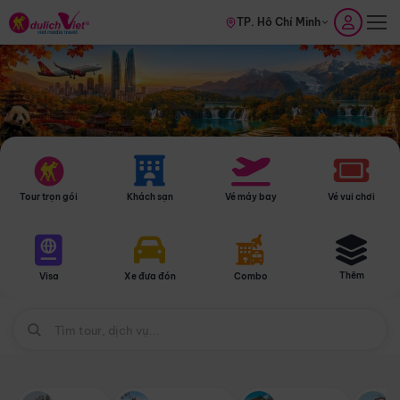
TP. Hồ Chí Minh
Tour trọn gói
Khách sạn
Vé máy bay
Vé vui chơi
Thêm
Visa
Xe đưa đón
Combo