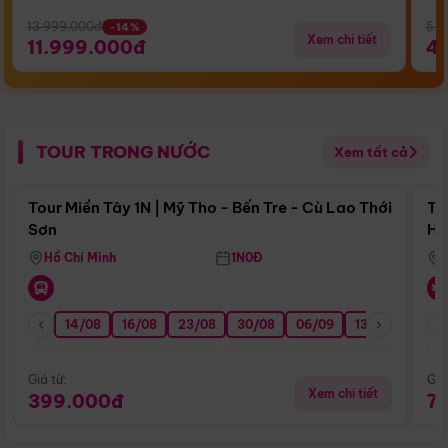
13.999.000đ
5.5
-14%
Xem chi tiết
11.999.000đ
4
TOUR TRONG NƯỚC
Xem tất cả
Điểm nổi bật
Tour Miền Tây 1N | Mỹ Tho - Bến Tre - Cù Lao Thới
To
Sơn
Hu
Hồ Chí Minh
1N0Đ
14/08
16/08
23/08
30/08
06/09
13/09
20/0
Giá từ:
Giá
Xem chi tiết
399.000đ
7