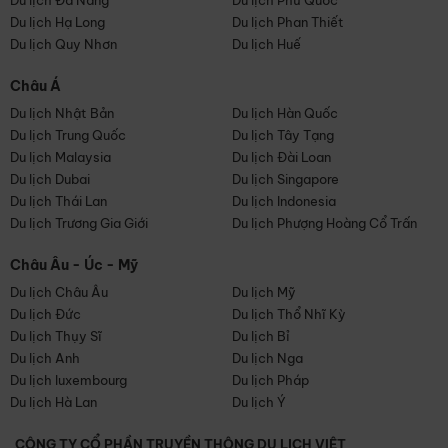
Du lịch Đà Nẵng
Du lịch Phú Quốc
Du lịch Hạ Long
Du lịch Phan Thiết
Du lịch Quy Nhơn
Du lịch Huế
Châu Á
Du lịch Nhật Bản
Du lịch Hàn Quốc
Du lịch Trung Quốc
Du lịch Tây Tạng
Du lịch Malaysia
Du lịch Đài Loan
Du lịch Dubai
Du lịch Singapore
Du lịch Thái Lan
Du lịch Indonesia
Du lịch Trương Gia Giới
Du lịch Phượng Hoàng Cổ Trấn
Châu Âu - Úc - Mỹ
Du lịch Châu Âu
Du lịch Mỹ
Du lịch Đức
Du lịch Thổ Nhĩ Kỳ
Du lịch Thụy Sĩ
Du lịch Bỉ
Du lịch Anh
Du lịch Nga
Du lịch luxembourg
Du lịch Pháp
Du lịch Hà Lan
Du lịch Ý
CÔNG TY CỔ PHẦN TRUYỀN THÔNG DU LỊCH VIỆT