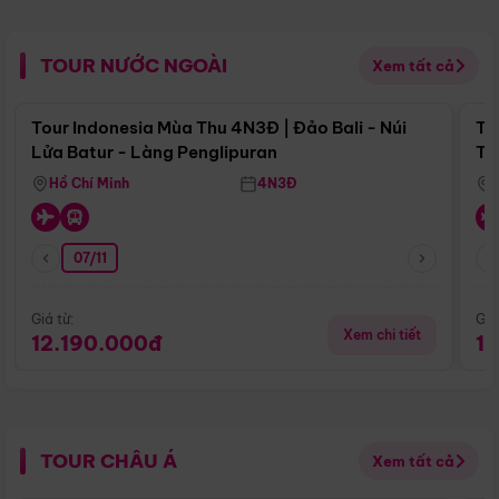
TOUR NƯỚC NGOÀI
Xem tất cả
Điểm nổi bật
Tour Indonesia Mùa Thu 4N3Đ | Đảo Bali - Núi
To
Lửa Batur - Làng Penglipuran
Tr
Hồ Chí Minh
4N3Đ
07/11
Giá từ:
Giá
Xem chi tiết
12.190.000đ
1
TOUR CHÂU Á
Xem tất cả
Điểm nổi bật