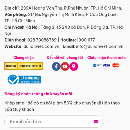
Địa chỉ
: 239A Hoàng Văn Thụ, P.Phú Nhuận, TP. Hồ Chí Minh.
Văn phòng
:
217 Bis Nguyễn Thị Minh Khai, P.Cầu Ông Lãnh,
TP. Hồ Chí Minh.
Chi nhánh Hà Nội
:
Tầng 3, số 243 xã Đàn, P.Đống Đa, TP. Hà
Nội
Điện thoại
:
028 73056789
|
Hotline
:
1900 1177
Website
:
dulichviet.com.vn
|
Email
:
info@dulichviet.com.vn
Chứng nhận
Kết nối với chúng tôi
Chấp nhận thanh toán
Đăng ký nhận thông tin khuyến mãi
Nhập email để có cơ hội giảm 50% cho chuyến đi tiếp theo
của Quý khách