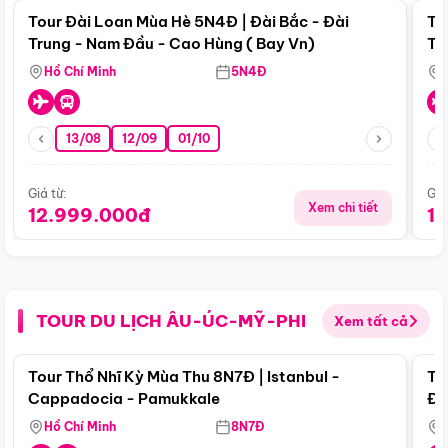
Tour Đài Loan Mùa Hè 5N4Đ | Đài Bắc - Đài
To
Trung - Nam Đầu - Cao Hùng ( Bay Vn)
Tr
Hồ Chí Minh
5N4Đ
13/08
12/09
01/10
Giá từ:
Giá
Xem chi tiết
12.999.000đ
1
TOUR DU LỊCH ÂU-ÚC-MỸ-PHI
Xem tất cả
Điểm nổi bật
Tour Thổ Nhĩ Kỳ Mùa Thu 8N7Đ | Istanbul -
To
Cappadocia - Pamukkale
Đế
Hồ Chí Minh
8N7Đ