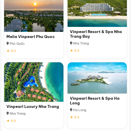
Vinpearl Resort & Spa Nha
Trang Bay
Melia Vinpearl Phu Quoc
Nha Trang
Phú Quốc
★ 5.0
★ 5.0
Vinpearl Resort & Spa Ha
Long
Vinpearl Luxury Nha Trang
Hạ Long
Nha Trang
★ 5.0
★ 5.0