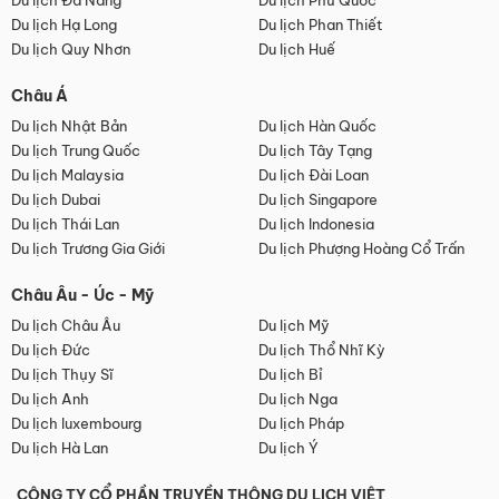
Du lịch Đà Nẵng
Du lịch Phú Quốc
Du lịch Hạ Long
Du lịch Phan Thiết
Du lịch Quy Nhơn
Du lịch Huế
Châu Á
Du lịch Nhật Bản
Du lịch Hàn Quốc
Du lịch Trung Quốc
Du lịch Tây Tạng
Du lịch Malaysia
Du lịch Đài Loan
Du lịch Dubai
Du lịch Singapore
Du lịch Thái Lan
Du lịch Indonesia
Du lịch Trương Gia Giới
Du lịch Phượng Hoàng Cổ Trấn
Châu Âu - Úc - Mỹ
Du lịch Châu Âu
Du lịch Mỹ
Du lịch Đức
Du lịch Thổ Nhĩ Kỳ
Du lịch Thụy Sĩ
Du lịch Bỉ
Du lịch Anh
Du lịch Nga
Du lịch luxembourg
Du lịch Pháp
Du lịch Hà Lan
Du lịch Ý
CÔNG TY CỔ PHẦN TRUYỀN THÔNG DU LỊCH VIỆT