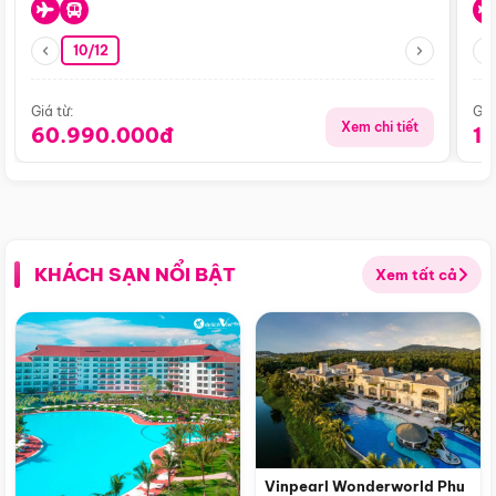
10/12
Giá từ:
Giá
Xem chi tiết
60.990.000đ
1
KHÁCH SẠN NỔI BẬT
Xem tất cả
Vinpearl Wonderworld Phu