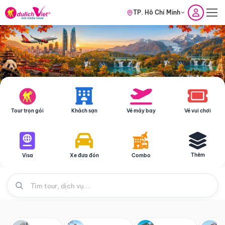
TP. Hồ Chí Minh
Tour trọn gói
Khách sạn
Vé máy bay
Vé vui chơi
Thêm
Visa
Xe đưa đón
Combo