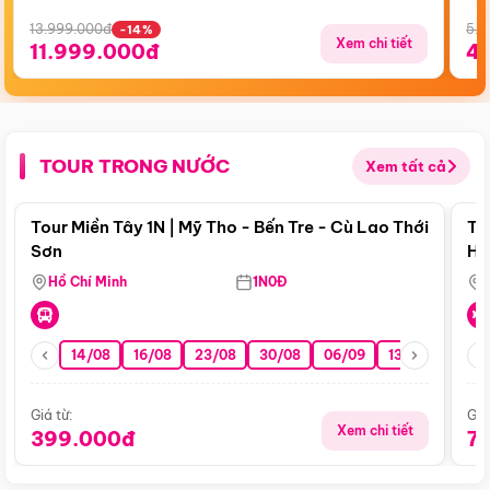
13.999.000đ
5.5
-14%
Xem chi tiết
11.999.000đ
4
TOUR TRONG NƯỚC
Xem tất cả
Điểm nổi bật
Tour Miền Tây 1N | Mỹ Tho - Bến Tre - Cù Lao Thới
To
Sơn
Hu
Hồ Chí Minh
1N0Đ
14/08
16/08
23/08
30/08
06/09
13/09
20/0
Giá từ:
Giá
Xem chi tiết
399.000đ
7