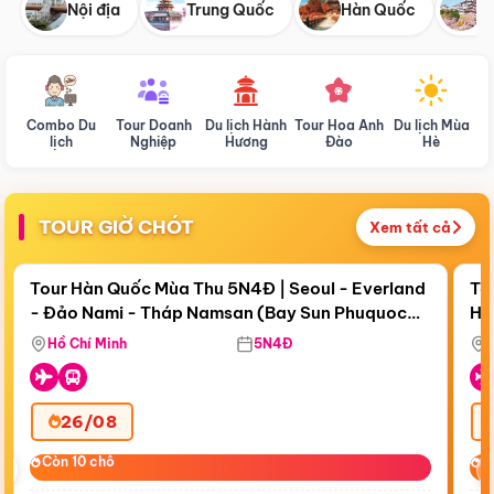
Nội địa
Trung Quốc
Hàn Quốc
N
Combo Du
Tour Doanh
Du lịch Hành
Tour Hoa Anh
Du lịch Mùa
D
lịch
Nghiệp
Hương
Đào
Hè
TOUR GIỜ CHÓT
Xem tất cả
Điểm nổi bật
Còn
18 ngày 01:36:00
Cò
Tour Hàn Quốc Mùa Thu 5N4Đ | Seoul - Everland
To
- Đảo Nami - Tháp Namsan (Bay Sun Phuquoc
Hò
Bay Sun Phuquoc Airways
Tặ
Airways)
Aq
Hồ Chí Minh
5N4Đ
26/08
‹
Còn 10 chỗ
Còn 10 chỗ
C
C