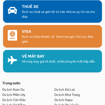
THUÊ XE
Dịch vụ thuê xe giá tốt từ các nhà xe uy tín và chu
đáo
VISA
Dịch vụ Visa nhanh, rẻ. Visa trọn gói, thủ tục đơn
giản
VÉ MÁY BAY
Vé máy bay giá rẻ nhất, nhiều khuyến mãi hấp dẫn
Trong nước
Du lịch Nam Du
Du lịch Đà Lạt
Du lịch Miền tây
Du lịch Nha Trang
Du lịch Côn Đảo
Du lịch Sapa