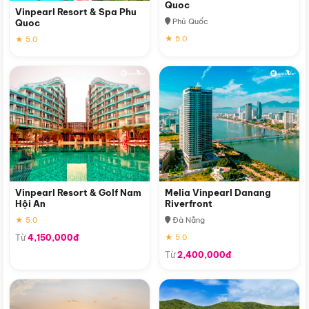
Quoc
Vinpearl Resort & Spa Phu
Phú Quốc
Quoc
★ 5.0
★ 5.0
Vinpearl Resort & Golf Nam
Melia Vinpearl Danang
Hội An
Riverfront
★ 5.0
Đà Nẵng
Từ
4,150,000đ
★ 5.0
Từ
2,400,000đ