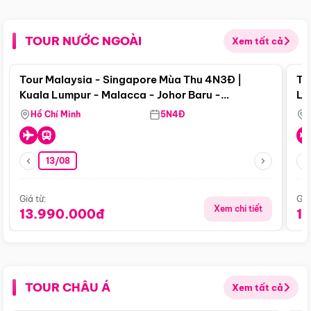
TOUR NƯỚC NGOÀI
Xem tất cả
Điểm nổi bật
Tour Malaysia - Singapore Mùa Thu 4N3Đ |
To
Kuala Lumpur - Malacca - Johor Baru -
Lử
Singapore
Hồ Chí Minh
5N4Đ
13/08
Giá từ:
Giá
Xem chi tiết
13.990.000đ
1
TOUR CHÂU Á
Xem tất cả
Điểm nổi bật