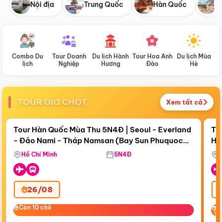
Nội địa
Trung Quốc
Hàn Quốc
N
Combo Du
Tour Doanh
Du lịch Hành
Tour Hoa Anh
Du lịch Mùa
D
lịch
Nghiệp
Hương
Đào
Hè
TOUR GIỜ CHÓT
Xem tất cả
Điểm nổi bật
Còn
18 ngày 02:16:40
Cò
Tour Hàn Quốc Mùa Thu 5N4Đ | Seoul - Everland
To
- Đảo Nami - Tháp Namsan (Bay Sun Phuquoc
Hò
Bay Sun Phuquoc Airways
Tặ
Airways)
Aq
Hồ Chí Minh
5N4Đ
26/08
‹
Còn 10 chỗ
Còn 10 chỗ
C
C