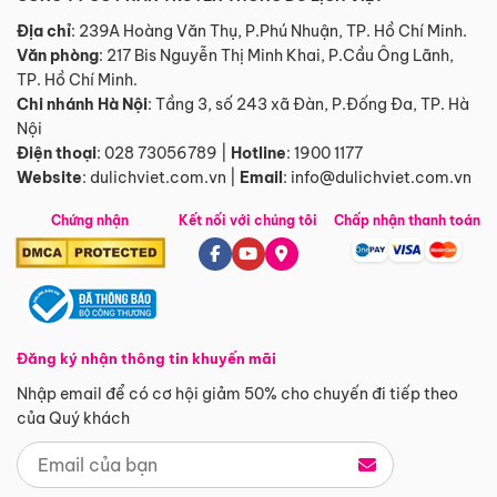
Địa chỉ
: 239A Hoàng Văn Thụ, P.Phú Nhuận, TP. Hồ Chí Minh.
Văn phòng
:
217 Bis Nguyễn Thị Minh Khai, P.Cầu Ông Lãnh,
TP. Hồ Chí Minh.
Chi nhánh Hà Nội
:
Tầng 3, số 243 xã Đàn, P.Đống Đa, TP. Hà
Nội
Điện thoại
:
028 73056789
|
Hotline
:
1900 1177
Website
:
dulichviet.com.vn
|
Email
:
info@dulichviet.com.vn
Chứng nhận
Kết nối với chúng tôi
Chấp nhận thanh toán
Đăng ký nhận thông tin khuyến mãi
Nhập email để có cơ hội giảm 50% cho chuyến đi tiếp theo
của Quý khách