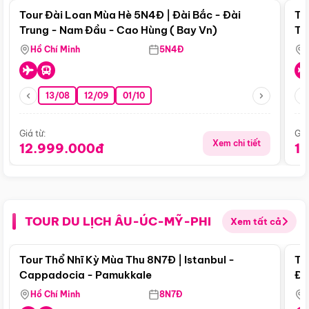
Tour Đài Loan Mùa Hè 5N4Đ | Đài Bắc - Đài
To
Trung - Nam Đầu - Cao Hùng ( Bay Vn)
Tr
Hồ Chí Minh
5N4Đ
13/08
12/09
01/10
Giá từ:
Giá
Xem chi tiết
12.999.000đ
1
TOUR DU LỊCH ÂU-ÚC-MỸ-PHI
Xem tất cả
Điểm nổi bật
Tour Thổ Nhĩ Kỳ Mùa Thu 8N7Đ | Istanbul -
To
Cappadocia - Pamukkale
Đế
Hồ Chí Minh
8N7Đ