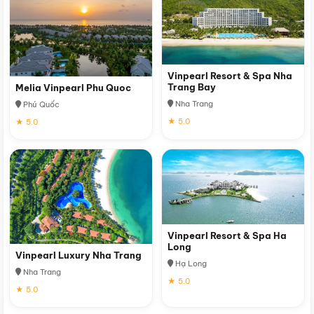
Vinpearl Resort & Spa Nha
Trang Bay
Melia Vinpearl Phu Quoc
Nha Trang
Phú Quốc
★ 5.0
★ 5.0
Vinpearl Resort & Spa Ha
Long
Vinpearl Luxury Nha Trang
Hạ Long
Nha Trang
★ 5.0
★ 5.0