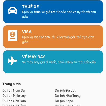
THUÊ XE
Dịch vụ thuê xe giá tốt từ các nhà xe uy tín và chu
đáo
VISA
Dịch vụ Visa nhanh, rẻ. Visa trọn gói, thủ tục đơn
giản
VÉ MÁY BAY
Vé máy bay giá rẻ nhất, nhiều khuyến mãi hấp dẫn
Trong nước
Du lịch Nam Du
Du lịch Đà Lạt
Du lịch Miền tây
Du lịch Nha Trang
Du lịch Côn Đảo
Du lịch Sapa