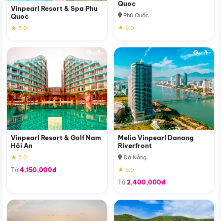
Quoc
Vinpearl Resort & Spa Phu
Phú Quốc
Quoc
★ 5.0
★ 5.0
Vinpearl Resort & Golf Nam
Melia Vinpearl Danang
Hội An
Riverfront
★ 5.0
Đà Nẵng
Từ
4,150,000đ
★ 5.0
Từ
2,400,000đ