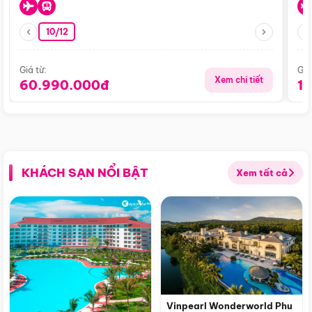
10/12
Giá từ:
Giá
Xem chi tiết
60.990.000đ
1
KHÁCH SẠN NỔI BẬT
Xem tất cả
Vinpearl Wonderworld Phu