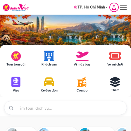
TP. Hồ Chí Minh
Tour trọn gói
Khách sạn
Vé máy bay
Vé vui chơi
Thêm
Visa
Xe đưa đón
Combo