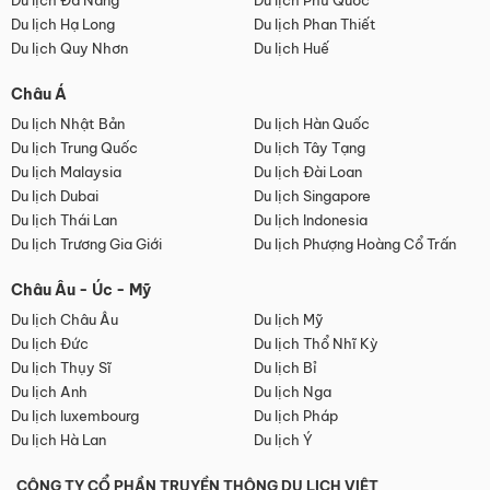
Du lịch Đà Nẵng
Du lịch Phú Quốc
Du lịch Hạ Long
Du lịch Phan Thiết
Du lịch Quy Nhơn
Du lịch Huế
Châu Á
Du lịch Nhật Bản
Du lịch Hàn Quốc
Du lịch Trung Quốc
Du lịch Tây Tạng
Du lịch Malaysia
Du lịch Đài Loan
Du lịch Dubai
Du lịch Singapore
Du lịch Thái Lan
Du lịch Indonesia
Du lịch Trương Gia Giới
Du lịch Phượng Hoàng Cổ Trấn
Châu Âu - Úc - Mỹ
Du lịch Châu Âu
Du lịch Mỹ
Du lịch Đức
Du lịch Thổ Nhĩ Kỳ
Du lịch Thụy Sĩ
Du lịch Bỉ
Du lịch Anh
Du lịch Nga
Du lịch luxembourg
Du lịch Pháp
Du lịch Hà Lan
Du lịch Ý
CÔNG TY CỔ PHẦN TRUYỀN THÔNG DU LỊCH VIỆT