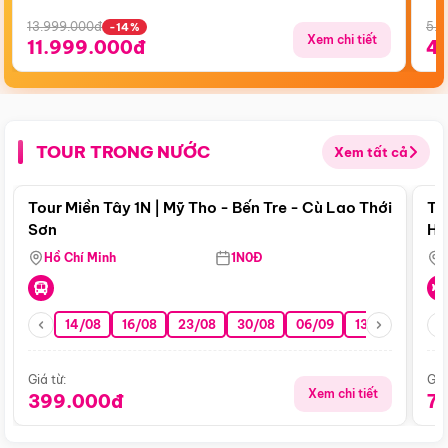
13.999.000đ
5.5
-14%
Xem chi tiết
11.999.000đ
4
TOUR TRONG NƯỚC
Xem tất cả
Điểm nổi bật
Tour Miền Tây 1N | Mỹ Tho - Bến Tre - Cù Lao Thới
To
Sơn
Hu
Hồ Chí Minh
1N0Đ
14/08
16/08
23/08
30/08
06/09
13/09
20/0
Giá từ:
Giá
Xem chi tiết
399.000đ
7