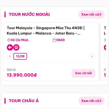
TOUR NƯỚC NGOÀI
Xem tất cả
Điểm nổi bật
Tour Malaysia - Singapore Mùa Thu 4N3Đ |
To
Kuala Lumpur - Malacca - Johor Baru -
Lử
Singapore
Hồ Chí Minh
5N4Đ
13/08
Giá từ:
Giá
Xem chi tiết
13.990.000đ
1
TOUR CHÂU Á
Xem tất cả
Điểm nổi bật