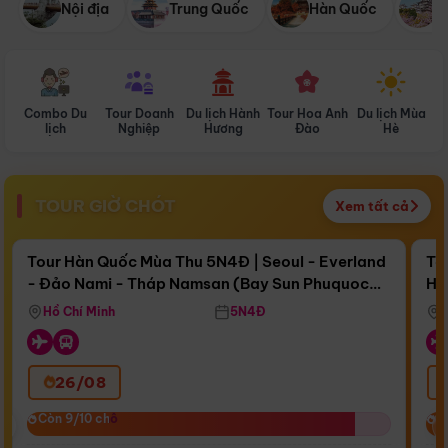
Nội địa
Trung Quốc
Hàn Quốc
N
Combo Du
Tour Doanh
Du lịch Hành
Tour Hoa Anh
Du lịch Mùa
D
lịch
Nghiệp
Hương
Đào
Hè
TOUR GIỜ CHÓT
Xem tất cả
Điểm nổi bật
Còn
16 ngày 14:48:35
Cò
Tour Hàn Quốc Mùa Thu 5N4Đ | Seoul - Everland
To
- Đảo Nami - Tháp Namsan (Bay Sun Phuquoc
Hò
Bay Sun Phuquoc Airways
Tặ
Airways)
Aq
Hồ Chí Minh
5N4Đ
26/08
‹
Còn 9/10 chỗ
Còn 9/10 chỗ
C
C