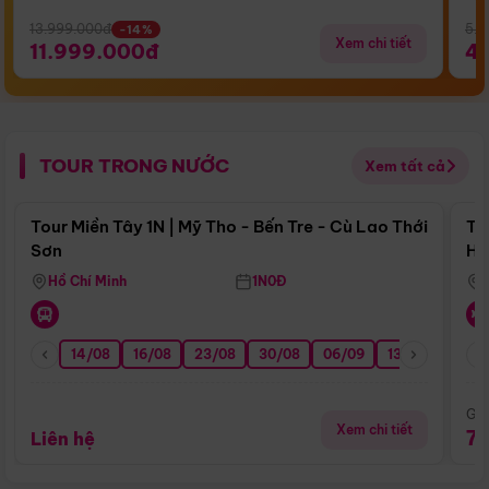
13.999.000đ
5.5
-14%
Xem chi tiết
11.999.000đ
4
TOUR TRONG NƯỚC
Xem tất cả
Điểm nổi bật
Tour Miền Tây 1N | Mỹ Tho - Bến Tre - Cù Lao Thới
To
Sơn
Hu
Hồ Chí Minh
1N0Đ
14/08
16/08
23/08
30/08
06/09
13/09
20/0
Giá
Xem chi tiết
7
Liên hệ