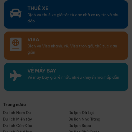
THUÊ XE
Dịch vụ thuê xe giá tốt từ các nhà xe uy tín và chu
đáo
VISA
Dịch vụ Visa nhanh, rẻ. Visa trọn gói, thủ tục đơn
giản
VÉ MÁY BAY
Vé máy bay giá rẻ nhất, nhiều khuyến mãi hấp dẫn
Trong nước
Du lịch Nam Du
Du lịch Đà Lạt
Du lịch Miền tây
Du lịch Nha Trang
Du lịch Côn Đảo
Du lịch Sapa