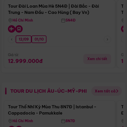
Tour Đài Loan Mùa Hè 5N4Đ | Đài Bắc - Đài
To
Trung - Nam Đầu - Cao Hùng ( Bay Vn)
Tr
Hồ Chí Minh
5N4Đ
12/09
01/10
Giá từ:
Giá
Xem chi tiết
12.999.000đ
1
TOUR DU LỊCH ÂU-ÚC-MỸ-PHI
Xem tất cả
Điểm nổi bật
Tour Thổ Nhĩ Kỳ Mùa Thu 8N7Đ | Istanbul -
To
Cappadocia - Pamukkale
Đế
Hồ Chí Minh
8N7Đ