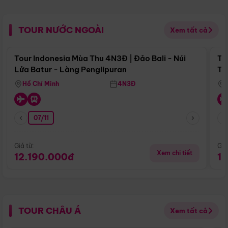
TOUR NƯỚC NGOÀI
Xem tất cả
Điểm nổi bật
Tour Indonesia Mùa Thu 4N3Đ | Đảo Bali - Núi
To
Lửa Batur - Làng Penglipuran
Tr
Hồ Chí Minh
4N3Đ
07/11
Giá từ:
Giá
Xem chi tiết
12.190.000đ
1
TOUR CHÂU Á
Xem tất cả
Điểm nổi bật