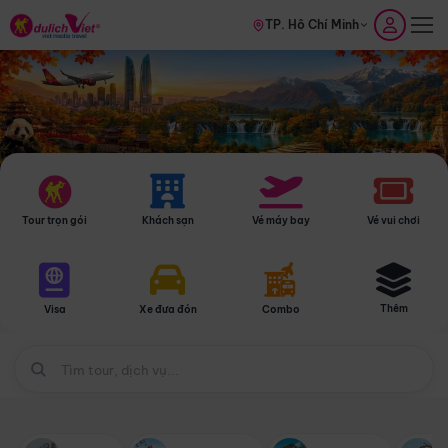
TP. Hồ Chí Minh
Tour trọn gói
Khách sạn
Vé máy bay
Vé vui chơi
Thêm
Visa
Xe đưa đón
Combo