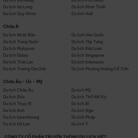
Du lịch Đà Nẵng
Du lịch Phú Quốc
Du lịch Hạ Long
Du lịch Phan Thiết
Du lịch Quy Nhơn
Du lịch Huế
Châu Á
Du lịch Nhật Bản
Du lịch Hàn Quốc
Du lịch Trung Quốc
Du lịch Tây Tạng
Du lịch Malaysia
Du lịch Đài Loan
Du lịch Dubai
Du lịch Singapore
Du lịch Thái Lan
Du lịch Indonesia
Du lịch Trương Gia Giới
Du lịch Phượng Hoàng Cổ Trấn
Châu Âu - Úc - Mỹ
Du lịch Châu Âu
Du lịch Mỹ
Du lịch Đức
Du lịch Thổ Nhĩ Kỳ
Du lịch Thụy Sĩ
Du lịch Bỉ
Du lịch Anh
Du lịch Nga
Du lịch luxembourg
Du lịch Pháp
Du lịch Hà Lan
Du lịch Ý
CÔNG TY CỔ PHẦN TRUYỀN THÔNG DU LỊCH VIỆT