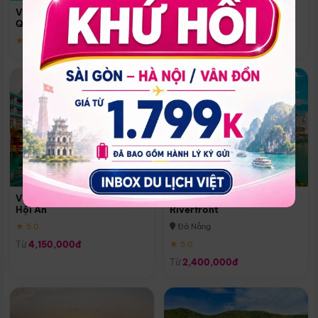
Quoc
Vinpearl Resort & Spa Phu
Phú Quốc
Quoc
★ 5.0
★ 5.0
Vinpearl Resort & Golf Nam
Melia Vinpearl Danang
Hội An
Riverfront
★ 5.0
Đà Nẵng
Từ
4,150,000đ
★ 5.0
Từ
2,400,000đ