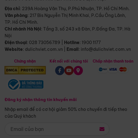
Địa chỉ
: 239A Hoàng Văn Thụ, P.Phú Nhuận, TP. Hồ Chí Minh.
Văn phòng
:
217 Bis Nguyễn Thị Minh Khai, P.Cầu Ông Lãnh,
TP. Hồ Chí Minh.
Chi nhánh Hà Nội
:
Tầng 3, số 243 xã Đàn, P.Đống Đa, TP. Hà
Nội
Điện thoại
:
028 73056789
|
Hotline
:
1900 1177
Website
:
dulichviet.com.vn
|
Email
:
info@dulichviet.com.vn
Chứng nhận
Kết nối với chúng tôi
Chấp nhận thanh toán
Đăng ký nhận thông tin khuyến mãi
Nhập email để có cơ hội giảm 50% cho chuyến đi tiếp theo
của Quý khách