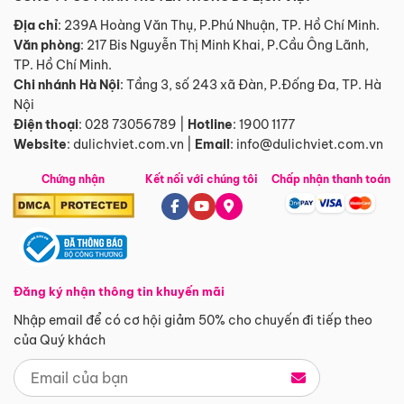
Địa chỉ
: 239A Hoàng Văn Thụ, P.Phú Nhuận, TP. Hồ Chí Minh.
Văn phòng
:
217 Bis Nguyễn Thị Minh Khai, P.Cầu Ông Lãnh,
TP. Hồ Chí Minh.
Chi nhánh Hà Nội
:
Tầng 3, số 243 xã Đàn, P.Đống Đa, TP. Hà
Nội
Điện thoại
:
028 73056789
|
Hotline
:
1900 1177
Website
:
dulichviet.com.vn
|
Email
:
info@dulichviet.com.vn
Chứng nhận
Kết nối với chúng tôi
Chấp nhận thanh toán
Đăng ký nhận thông tin khuyến mãi
Nhập email để có cơ hội giảm 50% cho chuyến đi tiếp theo
của Quý khách