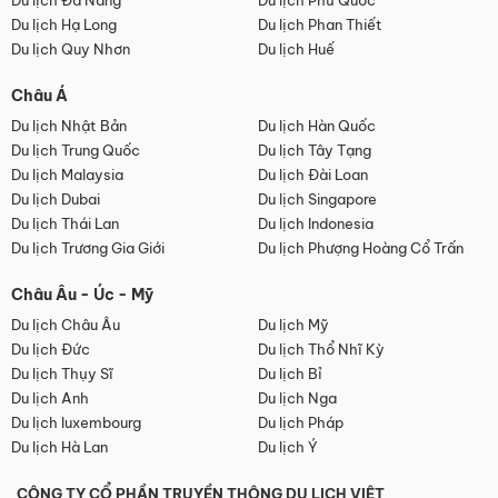
Du lịch Đà Nẵng
Du lịch Phú Quốc
Du lịch Hạ Long
Du lịch Phan Thiết
Du lịch Quy Nhơn
Du lịch Huế
Châu Á
Du lịch Nhật Bản
Du lịch Hàn Quốc
Du lịch Trung Quốc
Du lịch Tây Tạng
Du lịch Malaysia
Du lịch Đài Loan
Du lịch Dubai
Du lịch Singapore
Du lịch Thái Lan
Du lịch Indonesia
Du lịch Trương Gia Giới
Du lịch Phượng Hoàng Cổ Trấn
Châu Âu - Úc - Mỹ
Du lịch Châu Âu
Du lịch Mỹ
Du lịch Đức
Du lịch Thổ Nhĩ Kỳ
Du lịch Thụy Sĩ
Du lịch Bỉ
Du lịch Anh
Du lịch Nga
Du lịch luxembourg
Du lịch Pháp
Du lịch Hà Lan
Du lịch Ý
CÔNG TY CỔ PHẦN TRUYỀN THÔNG DU LỊCH VIỆT