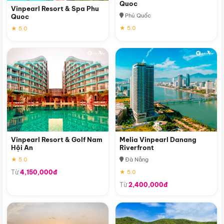
Quoc
Vinpearl Resort & Spa Phu
Phú Quốc
Quoc
★ 5.0
★ 5.0
Vinpearl Resort & Golf Nam
Melia Vinpearl Danang
Hội An
Riverfront
★ 5.0
Đà Nẵng
Từ
4,150,000đ
★ 5.0
Từ
2,400,000đ