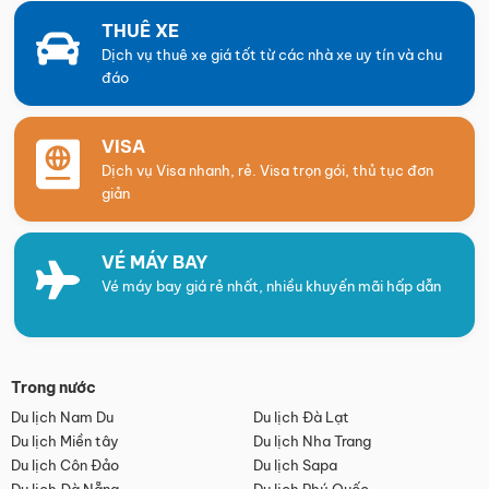
THUÊ XE
Dịch vụ thuê xe giá tốt từ các nhà xe uy tín và chu
đáo
VISA
Dịch vụ Visa nhanh, rẻ. Visa trọn gói, thủ tục đơn
giản
VÉ MÁY BAY
Vé máy bay giá rẻ nhất, nhiều khuyến mãi hấp dẫn
Trong nước
Du lịch Nam Du
Du lịch Đà Lạt
Du lịch Miền tây
Du lịch Nha Trang
Du lịch Côn Đảo
Du lịch Sapa