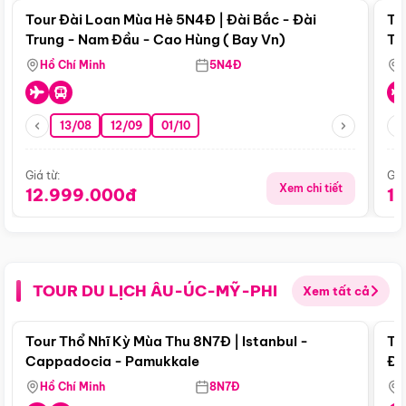
Tour Đài Loan Mùa Hè 5N4Đ | Đài Bắc - Đài
To
Trung - Nam Đầu - Cao Hùng ( Bay Vn)
Tr
Hồ Chí Minh
5N4Đ
13/08
12/09
01/10
Giá từ:
Giá
Xem chi tiết
12.999.000đ
1
TOUR DU LỊCH ÂU-ÚC-MỸ-PHI
Xem tất cả
Điểm nổi bật
Tour Thổ Nhĩ Kỳ Mùa Thu 8N7Đ | Istanbul -
To
Cappadocia - Pamukkale
Đế
Hồ Chí Minh
8N7Đ