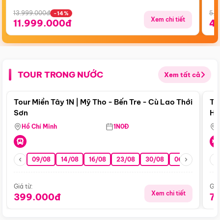
13.999.000đ
5.5
-14%
Xem chi tiết
11.999.000đ
4
TOUR TRONG NƯỚC
Xem tất cả
Điểm nổi bật
Tour Miền Tây 1N | Mỹ Tho - Bến Tre - Cù Lao Thới
To
Sơn
Hu
Hồ Chí Minh
1N0Đ
09/08
14/08
16/08
23/08
30/08
06/09
13/0
Giá từ:
Giá
Xem chi tiết
399.000đ
7