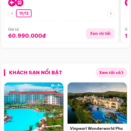
10/12
Giá từ:
Giá
Xem chi tiết
60.990.000đ
1
KHÁCH SẠN NỔI BẬT
Xem tất cả
Vinpearl Wonderworld Phu