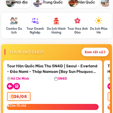
Nội địa
Trung Quốc
Hàn Quốc
N
Combo Du
Tour Doanh
Du lịch Hành
Tour Hoa Anh
Du lịch Mùa
D
lịch
Nghiệp
Hương
Đào
Hè
TOUR GIỜ CHÓT
Xem tất cả
Điểm nổi bật
Còn
18 ngày 10:45:51
Cò
Tour Hàn Quốc Mùa Thu 5N4Đ | Seoul - Everland
To
- Đảo Nami - Tháp Namsan (Bay Sun Phuquoc
Hò
Bay Sun Phuquoc Airways
Tặ
Airways)
Aq
Hồ Chí Minh
5N4Đ
26/08
‹
Còn 10 chỗ
Còn 10 chỗ
C
C