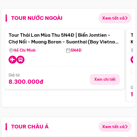
TOUR NƯỚC NGOÀI
Xem tất cả
Điểm nổi bật
Tour Thái Lan Mùa Thu 5N4Đ | Biển Jomtien -
To
Chợ Nổi - Muang Boran - Suanthai (Bay Vietnam
Ku
Airlines)
Si
Hồ Chí Minh
5N4Đ
Giá từ:
Xem chi tiết
8.300.000đ
Giá
1
TOUR CHÂU Á
Xem tất cả
Điểm nổi bật