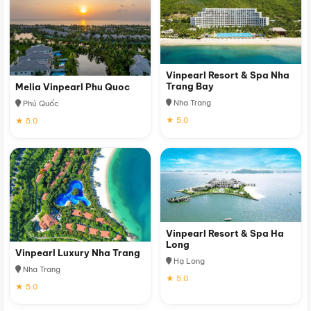
Vinpearl Resort & Spa Nha
Trang Bay
Melia Vinpearl Phu Quoc
Nha Trang
Phú Quốc
★ 5.0
★ 5.0
Vinpearl Resort & Spa Ha
Long
Vinpearl Luxury Nha Trang
Hạ Long
Nha Trang
★ 5.0
★ 5.0