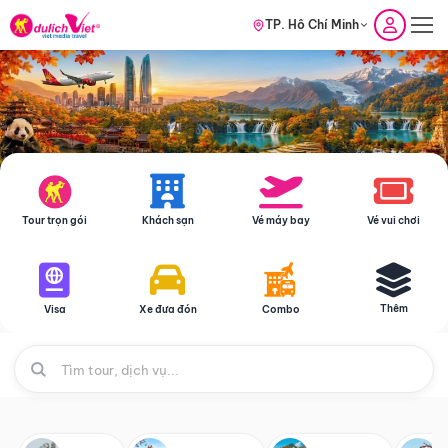
TP. Hồ Chí Minh
Tour trọn gói
Khách sạn
Vé máy bay
Vé vui chơi
Thêm
Visa
Xe đưa đón
Combo