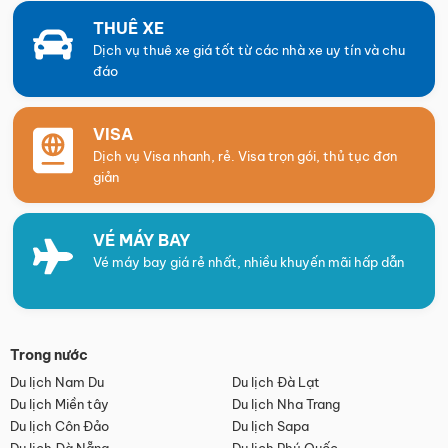
THUÊ XE
Dịch vụ thuê xe giá tốt từ các nhà xe uy tín và chu
đáo
VISA
Dịch vụ Visa nhanh, rẻ. Visa trọn gói, thủ tục đơn
giản
VÉ MÁY BAY
Vé máy bay giá rẻ nhất, nhiều khuyến mãi hấp dẫn
Trong nước
Du lịch Nam Du
Du lịch Đà Lạt
Du lịch Miền tây
Du lịch Nha Trang
Du lịch Côn Đảo
Du lịch Sapa