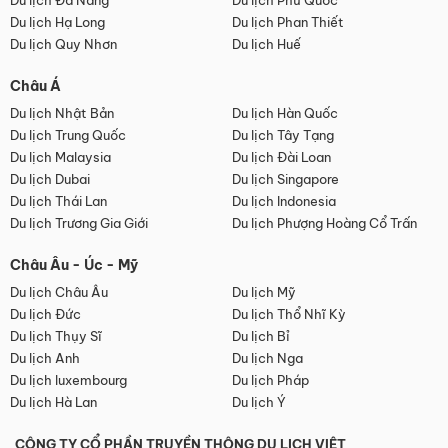
Du lịch Đà Nẵng
Du lịch Phú Quốc
Du lịch Hạ Long
Du lịch Phan Thiết
Du lịch Quy Nhơn
Du lịch Huế
Châu Á
Du lịch Nhật Bản
Du lịch Hàn Quốc
Du lịch Trung Quốc
Du lịch Tây Tạng
Du lịch Malaysia
Du lịch Đài Loan
Du lịch Dubai
Du lịch Singapore
Du lịch Thái Lan
Du lịch Indonesia
Du lịch Trương Gia Giới
Du lịch Phượng Hoàng Cổ Trấn
Châu Âu - Úc - Mỹ
Du lịch Châu Âu
Du lịch Mỹ
Du lịch Đức
Du lịch Thổ Nhĩ Kỳ
Du lịch Thụy Sĩ
Du lịch Bỉ
Du lịch Anh
Du lịch Nga
Du lịch luxembourg
Du lịch Pháp
Du lịch Hà Lan
Du lịch Ý
CÔNG TY CỔ PHẦN TRUYỀN THÔNG DU LỊCH VIỆT