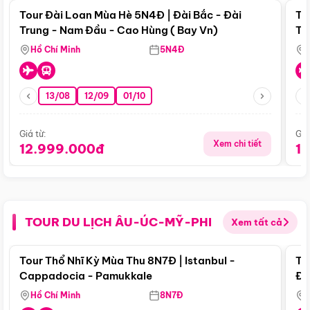
Tour Đài Loan Mùa Hè 5N4Đ | Đài Bắc - Đài
To
Trung - Nam Đầu - Cao Hùng ( Bay Vn)
Tr
Hồ Chí Minh
5N4Đ
13/08
12/09
01/10
Giá từ:
Giá
Xem chi tiết
12.999.000đ
1
TOUR DU LỊCH ÂU-ÚC-MỸ-PHI
Xem tất cả
Điểm nổi bật
Tour Thổ Nhĩ Kỳ Mùa Thu 8N7Đ | Istanbul -
To
Cappadocia - Pamukkale
Đế
Hồ Chí Minh
8N7Đ