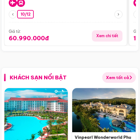
10/12
Giá từ:
Giá
Xem chi tiết
60.990.000đ
1
KHÁCH SẠN NỔI BẬT
Xem tất cả
Vinpearl Wonderworld Phu