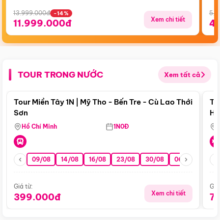
13.999.000đ
5.5
-14%
Xem chi tiết
11.999.000đ
4
TOUR TRONG NƯỚC
Xem tất cả
Điểm nổi bật
Tour Miền Tây 1N | Mỹ Tho - Bến Tre - Cù Lao Thới
To
Sơn
Hu
Hồ Chí Minh
1N0Đ
09/08
14/08
16/08
23/08
30/08
06/09
13/0
Giá từ:
Giá
Xem chi tiết
399.000đ
7