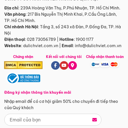
Địa chỉ
: 239A Hoàng Văn Thụ, P.Phú Nhuận, TP. Hồ Chí Minh.
Văn phòng
:
217 Bis Nguyễn Thị Minh Khai, P.Cầu Ông Lãnh,
TP. Hồ Chí Minh.
Chi nhánh Hà Nội
:
Tầng 3, số 243 xã Đàn, P.Đống Đa, TP. Hà
Nội
Điện thoại
:
028 73056789
|
Hotline
:
1900 1177
Website
:
dulichviet.com.vn
|
Email
:
info@dulichviet.com.vn
Chứng nhận
Kết nối với chúng tôi
Chấp nhận thanh toán
Đăng ký nhận thông tin khuyến mãi
Nhập email để có cơ hội giảm 50% cho chuyến đi tiếp theo
của Quý khách