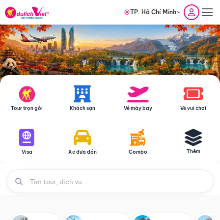
TP. Hồ Chí Minh
Tour trọn gói
Khách sạn
Vé máy bay
Vé vui chơi
Thêm
Visa
Xe đưa đón
Combo