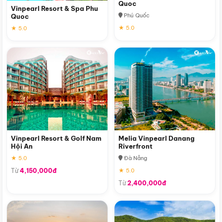
Quoc
Vinpearl Resort & Spa Phu
Phú Quốc
Quoc
★ 5.0
★ 5.0
Vinpearl Resort & Golf Nam
Melia Vinpearl Danang
Hội An
Riverfront
★ 5.0
Đà Nẵng
Từ
4,150,000đ
★ 5.0
Từ
2,400,000đ