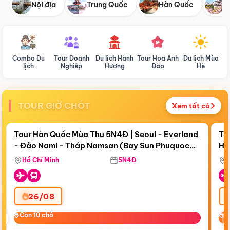
Nội địa
Trung Quốc
Hàn Quốc
N
Combo Du
Tour Doanh
Du lịch Hành
Tour Hoa Anh
Du lịch Mùa
D
lịch
Nghiệp
Hương
Đào
Hè
TOUR GIỜ CHÓT
Xem tất cả
Điểm nổi bật
Còn
18 ngày 10:28:08
Cò
Tour Hàn Quốc Mùa Thu 5N4Đ | Seoul - Everland
To
- Đảo Nami - Tháp Namsan (Bay Sun Phuquoc
Hò
Bay Sun Phuquoc Airways
Tặ
Airways)
Aq
Hồ Chí Minh
5N4Đ
26/08
‹
Còn 10 chỗ
Còn 10 chỗ
C
C