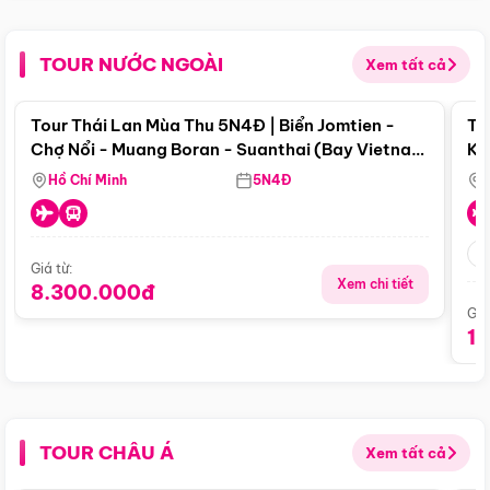
TOUR NƯỚC NGOÀI
Xem tất cả
Điểm nổi bật
Tour Thái Lan Mùa Thu 5N4Đ | Biển Jomtien -
To
Chợ Nổi - Muang Boran - Suanthai (Bay Vietnam
Ku
Airlines)
Si
Hồ Chí Minh
5N4Đ
Giá từ:
Xem chi tiết
8.300.000đ
Giá
1
TOUR CHÂU Á
Xem tất cả
Điểm nổi bật