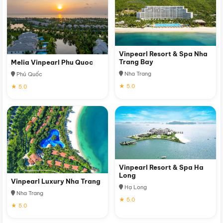
Vinpearl Resort & Spa Nha
Trang Bay
Melia Vinpearl Phu Quoc
Nha Trang
Phú Quốc
★ 5.0
★ 5.0
Vinpearl Resort & Spa Ha
Long
Vinpearl Luxury Nha Trang
Hạ Long
Nha Trang
★ 5.0
★ 5.0