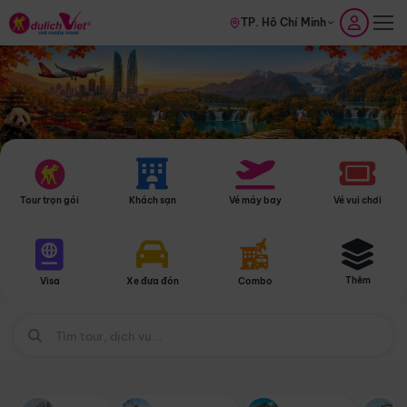
TP. Hồ Chí Minh
Tour trọn gói
Khách sạn
Vé máy bay
Vé vui chơi
Thêm
Visa
Xe đưa đón
Combo