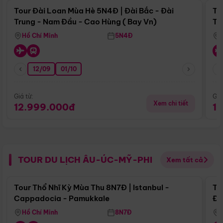
Tour Đài Loan Mùa Hè 5N4Đ | Đài Bắc - Đài
To
Trung - Nam Đầu - Cao Hùng ( Bay Vn)
Tr
Hồ Chí Minh
5N4Đ
12/09
01/10
Giá từ:
Giá
Xem chi tiết
12.999.000đ
1
TOUR DU LỊCH ÂU-ÚC-MỸ-PHI
Xem tất cả
Điểm nổi bật
Tour Thổ Nhĩ Kỳ Mùa Thu 8N7Đ | Istanbul -
To
Cappadocia - Pamukkale
Đế
Hồ Chí Minh
8N7Đ