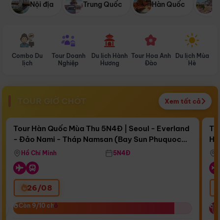
Nội địa
Trung Quốc
Hàn Quốc
N
Combo Du
Tour Doanh
Du lịch Hành
Tour Hoa Anh
Du lịch Mùa
D
lịch
Nghiệp
Hương
Đào
Hè
TOUR GIỜ CHÓT
Xem tất cả
Điểm nổi bật
Còn
17 ngày 04:35:59
Cò
Tour Hàn Quốc Mùa Thu 5N4Đ | Seoul - Everland
To
- Đảo Nami - Tháp Namsan (Bay Sun Phuquoc
Hò
Bay Sun Phuquoc Airways
Tặ
Airways)
Aq
Hồ Chí Minh
5N4Đ
26/08
‹
Còn 9/10 chỗ
Còn 9/10 chỗ
C
C