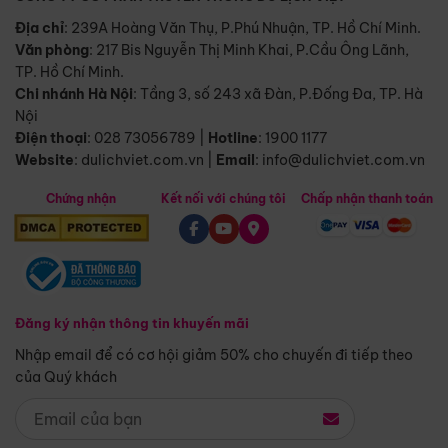
Địa chỉ
: 239A Hoàng Văn Thụ, P.Phú Nhuận, TP. Hồ Chí Minh.
Văn phòng
:
217 Bis Nguyễn Thị Minh Khai, P.Cầu Ông Lãnh,
TP. Hồ Chí Minh.
Chi nhánh Hà Nội
:
Tầng 3, số 243 xã Đàn, P.Đống Đa, TP. Hà
Nội
Điện thoại
:
028 73056789
|
Hotline
:
1900 1177
Website
:
dulichviet.com.vn
|
Email
:
info@dulichviet.com.vn
Chứng nhận
Kết nối với chúng tôi
Chấp nhận thanh toán
Đăng ký nhận thông tin khuyến mãi
Nhập email để có cơ hội giảm 50% cho chuyến đi tiếp theo
của Quý khách