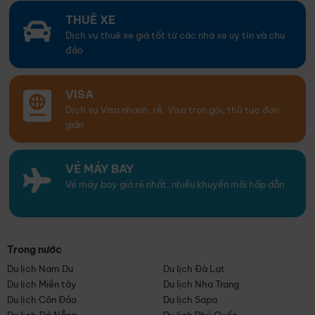
THUÊ XE
Dịch vụ thuê xe giá tốt từ các nhà xe uy tín và chu
đáo
VISA
Dịch vụ Visa nhanh, rẻ. Visa trọn gói, thủ tục đơn
giản
VÉ MÁY BAY
Vé máy bay giá rẻ nhất, nhiều khuyến mãi hấp dẫn
Trong nước
Du lịch Nam Du
Du lịch Đà Lạt
Du lịch Miền tây
Du lịch Nha Trang
Du lịch Côn Đảo
Du lịch Sapa