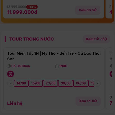
13.999.000đ
5.5
-14%
Xem chi tiết
11.999.000đ
4
TOUR TRONG NƯỚC
Xem tất cả
Điểm nổi bật
Tour Miền Tây 1N | Mỹ Tho - Bến Tre - Cù Lao Thới
To
Sơn
Hu
Hồ Chí Minh
1N0Đ
14/08
16/08
23/08
30/08
06/09
13/09
20/0
Giá
Xem chi tiết
7
Liên hệ