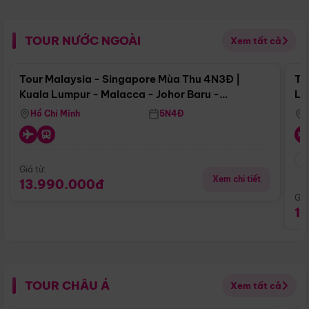
TOUR NƯỚC NGOÀI
Xem tất cả
Điểm nổi bật
Tour Malaysia - Singapore Mùa Thu 4N3Đ |
To
Kuala Lumpur - Malacca - Johor Baru -
Lử
Singapore
Hồ Chí Minh
5N4Đ
Giá từ:
Xem chi tiết
13.990.000đ
Giá
1
TOUR CHÂU Á
Xem tất cả
Điểm nổi bật