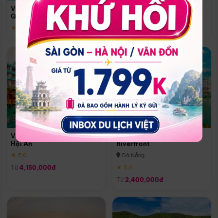
Quoc
Vinpearl Resort & Spa Phu
Phú Quốc
Quoc
★ 5.0
★ 5.0
Vinpearl Resort & Golf Nam
Melia Vinpearl Danang
Hội An
Riverfront
★ 5.0
Đà Nẵng
Từ
4,150,000đ
★ 5.0
Từ
2,400,000đ