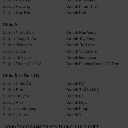
Du lịch Đà Nẵng
Du lịch Phú Quốc
Du lịch Hạ Long
Du lịch Phan Thiết
Du lịch Quy Nhơn
Du lịch Huế
Châu Á
Du lịch Nhật Bản
Du lịch Hàn Quốc
Du lịch Trung Quốc
Du lịch Tây Tạng
Du lịch Malaysia
Du lịch Đài Loan
Du lịch Dubai
Du lịch Singapore
Du lịch Thái Lan
Du lịch Indonesia
Du lịch Trương Gia Giới
Du lịch Phượng Hoàng Cổ Trấn
Châu Âu - Úc - Mỹ
Du lịch Châu Âu
Du lịch Mỹ
Du lịch Đức
Du lịch Thổ Nhĩ Kỳ
Du lịch Thụy Sĩ
Du lịch Bỉ
Du lịch Anh
Du lịch Nga
Du lịch luxembourg
Du lịch Pháp
Du lịch Hà Lan
Du lịch Ý
CÔNG TY CỔ PHẦN TRUYỀN THÔNG DU LỊCH VIỆT