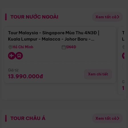
TOUR NƯỚC NGOÀI
Xem tất cả
Điểm nổi bật
Tour Malaysia - Singapore Mùa Thu 4N3Đ |
To
Kuala Lumpur - Malacca - Johor Baru -
Lử
Singapore
Hồ Chí Minh
5N4Đ
Giá từ:
Xem chi tiết
13.990.000đ
Giá
1
TOUR CHÂU Á
Xem tất cả
Điểm nổi bật