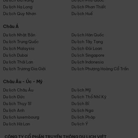
Du lịch Đà Nẵng
Du lịch Phú Quốc
Du lịch Hạ Long
Du lịch Phan Thiết
Du lịch Quy Nhơn
Du lịch Huế
Châu Á
Du lịch Nhật Bản
Du lịch Hàn Quốc
Du lịch Trung Quốc
Du lịch Tây Tạng
Du lịch Malaysia
Du lịch Đài Loan
Du lịch Dubai
Du lịch Singapore
Du lịch Thái Lan
Du lịch Indonesia
Du lịch Trương Gia Giới
Du lịch Phượng Hoàng Cổ Trấn
Châu Âu - Úc - Mỹ
Du lịch Châu Âu
Du lịch Mỹ
Du lịch Đức
Du lịch Thổ Nhĩ Kỳ
Du lịch Thụy Sĩ
Du lịch Bỉ
Du lịch Anh
Du lịch Nga
Du lịch luxembourg
Du lịch Pháp
Du lịch Hà Lan
Du lịch Ý
CÔNG TY CỔ PHẦN TRUYỀN THÔNG DU LỊCH VIỆT