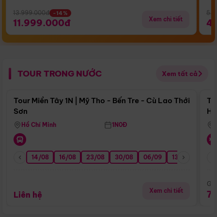
13.999.000đ
5.5
-14%
Xem chi tiết
11.999.000đ
4
TOUR TRONG NƯỚC
Xem tất cả
Điểm nổi bật
Tour Miền Tây 1N | Mỹ Tho - Bến Tre - Cù Lao Thới
To
Sơn
Hu
Hồ Chí Minh
1N0Đ
14/08
16/08
23/08
30/08
06/09
13/09
20/0
Giá
Xem chi tiết
7
Liên hệ