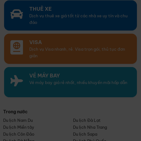
THUÊ XE
Dịch vụ thuê xe giá tốt từ các nhà xe uy tín và chu
đáo
VISA
Dịch vụ Visa nhanh, rẻ. Visa trọn gói, thủ tục đơn
giản
VÉ MÁY BAY
Vé máy bay giá rẻ nhất, nhiều khuyến mãi hấp dẫn
Trong nước
Du lịch Nam Du
Du lịch Đà Lạt
Du lịch Miền tây
Du lịch Nha Trang
Du lịch Côn Đảo
Du lịch Sapa