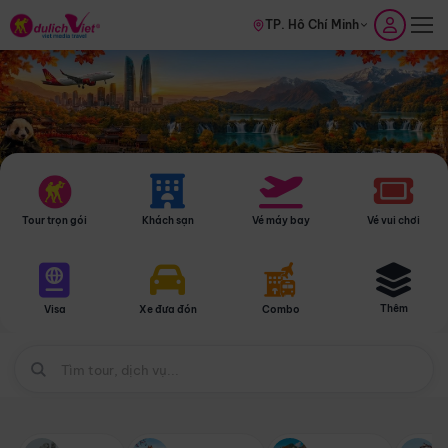
TP. Hồ Chí Minh
Tour trọn gói
Khách sạn
Vé máy bay
Vé vui chơi
Thêm
Visa
Xe đưa đón
Combo