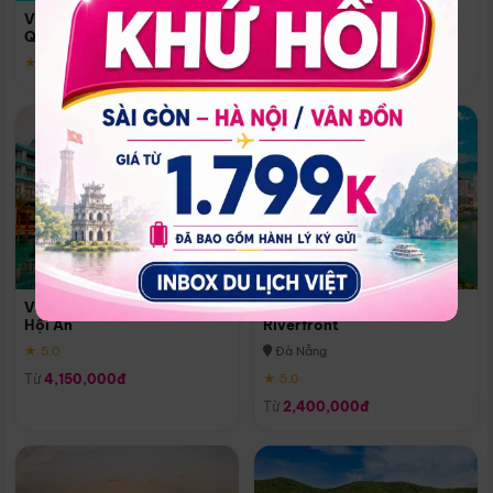
Quoc
Vinpearl Resort & Spa Phu
Phú Quốc
Quoc
★ 5.0
★ 5.0
Vinpearl Resort & Golf Nam
Melia Vinpearl Danang
Hội An
Riverfront
★ 5.0
Đà Nẵng
Từ
4,150,000đ
★ 5.0
Từ
2,400,000đ