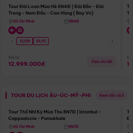
Tour Đài Loan Mùa Hè 5N4Đ | Đài Bắc - Đài
To
Trung - Nam Đầu - Cao Hùng ( Bay Vn)
Tr
Hồ Chí Minh
5N4Đ
12/09
01/10
Giá từ:
Giá
Xem chi tiết
12.999.000đ
1
TOUR DU LỊCH ÂU-ÚC-MỸ-PHI
Xem tất cả
Điểm nổi bật
Tour Thổ Nhĩ Kỳ Mùa Thu 8N7Đ | Istanbul -
To
Cappadocia - Pamukkale
Đế
Hồ Chí Minh
8N7Đ