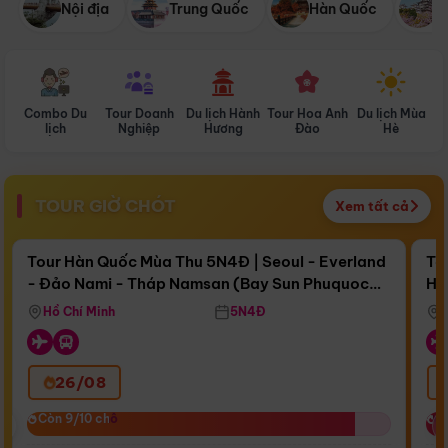
Nội địa
Trung Quốc
Hàn Quốc
N
Combo Du
Tour Doanh
Du lịch Hành
Tour Hoa Anh
Du lịch Mùa
D
lịch
Nghiệp
Hương
Đào
Hè
TOUR GIỜ CHÓT
Xem tất cả
Điểm nổi bật
Còn
17 ngày 06:16:40
Cò
Tour Hàn Quốc Mùa Thu 5N4Đ | Seoul - Everland
To
- Đảo Nami - Tháp Namsan (Bay Sun Phuquoc
Hò
Bay Sun Phuquoc Airways
Tặ
Airways)
Aq
Hồ Chí Minh
5N4Đ
26/08
‹
Còn 9/10 chỗ
Còn 9/10 chỗ
C
C