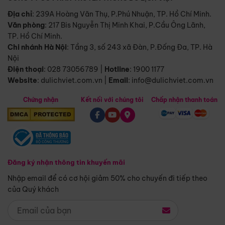
Địa chỉ
: 239A Hoàng Văn Thụ, P.Phú Nhuận, TP. Hồ Chí Minh.
Văn phòng
:
217 Bis Nguyễn Thị Minh Khai, P.Cầu Ông Lãnh,
TP. Hồ Chí Minh.
Chi nhánh Hà Nội
:
Tầng 3, số 243 xã Đàn, P.Đống Đa, TP. Hà
Nội
Điện thoại
:
028 73056789
|
Hotline
:
1900 1177
Website
:
dulichviet.com.vn
|
Email
:
info@dulichviet.com.vn
Chứng nhận
Kết nối với chúng tôi
Chấp nhận thanh toán
Đăng ký nhận thông tin khuyến mãi
Nhập email để có cơ hội giảm 50% cho chuyến đi tiếp theo
của Quý khách