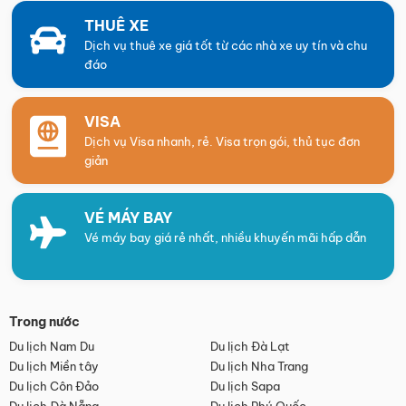
THUÊ XE
Dịch vụ thuê xe giá tốt từ các nhà xe uy tín và chu
đáo
VISA
Dịch vụ Visa nhanh, rẻ. Visa trọn gói, thủ tục đơn
giản
VÉ MÁY BAY
Vé máy bay giá rẻ nhất, nhiều khuyến mãi hấp dẫn
Trong nước
Du lịch Nam Du
Du lịch Đà Lạt
Du lịch Miền tây
Du lịch Nha Trang
Du lịch Côn Đảo
Du lịch Sapa