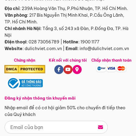
Địa chỉ
: 239A Hoàng Văn Thụ, P.Phú Nhuận, TP. Hồ Chí Minh.
Văn phòng
:
217 Bis Nguyễn Thị Minh Khai, P.Cầu Ông Lãnh,
TP. Hồ Chí Minh.
Chi nhánh Hà Nội
:
Tầng 3, số 243 xã Đàn, P.Đống Đa, TP. Hà
Nội
Điện thoại
:
028 73056789
|
Hotline
:
1900 1177
Website
:
dulichviet.com.vn
|
Email
:
info@dulichviet.com.vn
Chứng nhận
Kết nối với chúng tôi
Chấp nhận thanh toán
Đăng ký nhận thông tin khuyến mãi
Nhập email để có cơ hội giảm 50% cho chuyến đi tiếp theo
của Quý khách