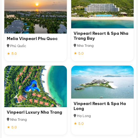
Vinpearl Resort & Spa Nha
Trang Bay
Melia Vinpearl Phu Quoc
Nha Trang
Phú Quốc
★ 5.0
★ 5.0
Vinpearl Resort & Spa Ha
Long
Vinpearl Luxury Nha Trang
Hạ Long
Nha Trang
★ 5.0
★ 5.0