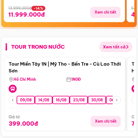
13.999.000đ
5.5
-14%
Xem chi tiết
11.999.000đ
4
TOUR TRONG NƯỚC
Xem tất cả
Điểm nổi bật
Tour Miền Tây 1N | Mỹ Tho - Bến Tre - Cù Lao Thới
To
Sơn
Hu
Hồ Chí Minh
1N0Đ
09/08
14/08
16/08
23/08
30/08
06/09
13/0
Giá từ:
Giá
Xem chi tiết
399.000đ
7