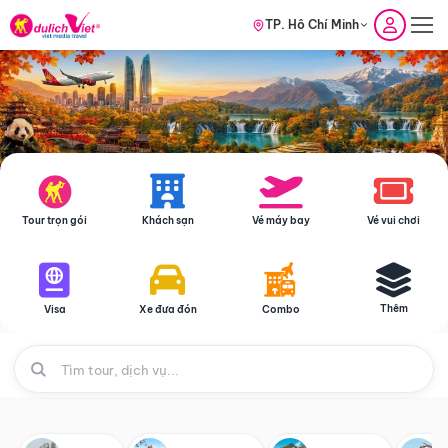
TP. Hồ Chí Minh
Tour trọn gói
Khách sạn
Vé máy bay
Vé vui chơi
Thêm
Visa
Xe đưa đón
Combo