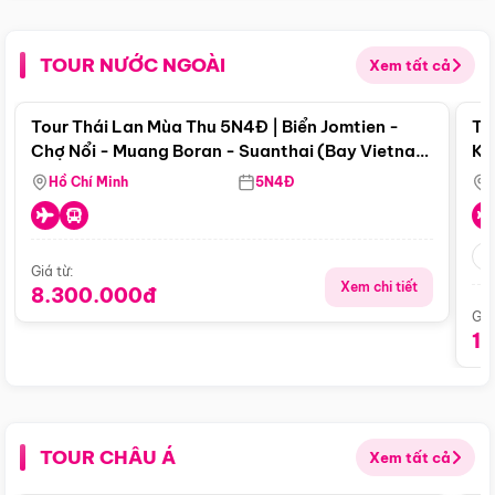
TOUR NƯỚC NGOÀI
Xem tất cả
Điểm nổi bật
Tour Thái Lan Mùa Thu 5N4Đ | Biển Jomtien -
To
Chợ Nổi - Muang Boran - Suanthai (Bay Vietnam
Ku
Airlines)
Si
Hồ Chí Minh
5N4Đ
Giá từ:
Xem chi tiết
8.300.000đ
Giá
1
TOUR CHÂU Á
Xem tất cả
Điểm nổi bật