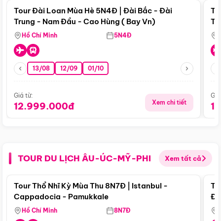
Tour Đài Loan Mùa Hè 5N4Đ | Đài Bắc - Đài
To
Trung - Nam Đầu - Cao Hùng ( Bay Vn)
Tr
Hồ Chí Minh
5N4Đ
13/08
12/09
01/10
Giá từ:
Giá
Xem chi tiết
12.999.000đ
1
TOUR DU LỊCH ÂU-ÚC-MỸ-PHI
Xem tất cả
Điểm nổi bật
Tour Thổ Nhĩ Kỳ Mùa Thu 8N7Đ | Istanbul -
To
Cappadocia - Pamukkale
Đế
Hồ Chí Minh
8N7Đ