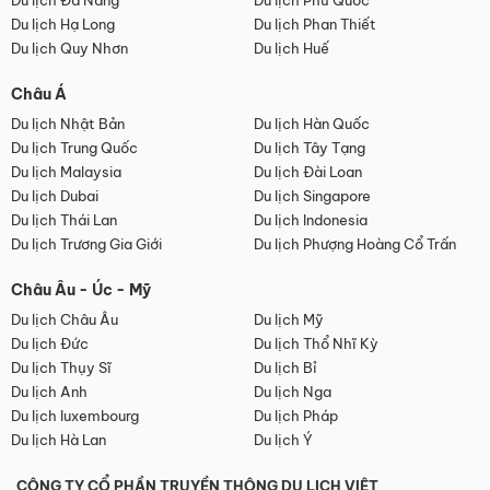
Du lịch Đà Nẵng
Du lịch Phú Quốc
Du lịch Hạ Long
Du lịch Phan Thiết
Du lịch Quy Nhơn
Du lịch Huế
Châu Á
Du lịch Nhật Bản
Du lịch Hàn Quốc
Du lịch Trung Quốc
Du lịch Tây Tạng
Du lịch Malaysia
Du lịch Đài Loan
Du lịch Dubai
Du lịch Singapore
Du lịch Thái Lan
Du lịch Indonesia
Du lịch Trương Gia Giới
Du lịch Phượng Hoàng Cổ Trấn
Châu Âu - Úc - Mỹ
Du lịch Châu Âu
Du lịch Mỹ
Du lịch Đức
Du lịch Thổ Nhĩ Kỳ
Du lịch Thụy Sĩ
Du lịch Bỉ
Du lịch Anh
Du lịch Nga
Du lịch luxembourg
Du lịch Pháp
Du lịch Hà Lan
Du lịch Ý
CÔNG TY CỔ PHẦN TRUYỀN THÔNG DU LỊCH VIỆT