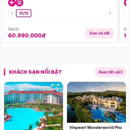
10/12
Giá từ:
Giá
Xem chi tiết
60.990.000đ
1
KHÁCH SẠN NỔI BẬT
Xem tất cả
Vinpearl Wonderworld Phu