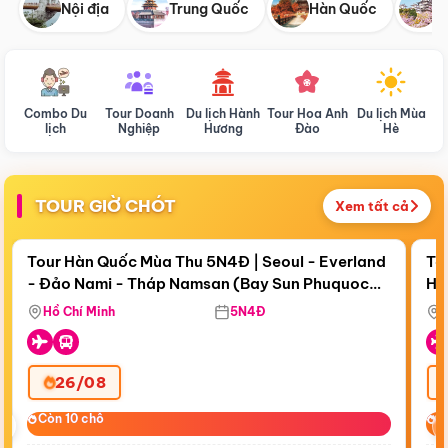
Nội địa
Trung Quốc
Hàn Quốc
N
Combo Du
Tour Doanh
Du lịch Hành
Tour Hoa Anh
Du lịch Mùa
D
lịch
Nghiệp
Hương
Đào
Hè
TOUR GIỜ CHÓT
Xem tất cả
Điểm nổi bật
Còn
18 ngày 12:48:21
Cò
Tour Hàn Quốc Mùa Thu 5N4Đ | Seoul - Everland
To
- Đảo Nami - Tháp Namsan (Bay Sun Phuquoc
Hò
Bay Sun Phuquoc Airways
Tặ
Airways)
Aq
Hồ Chí Minh
5N4Đ
26/08
‹
Còn 10 chỗ
Còn 10 chỗ
C
C