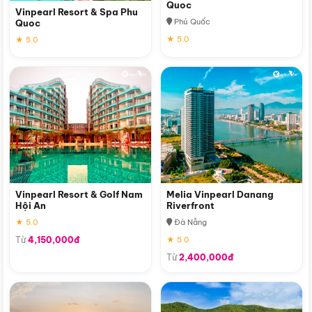
Quoc
Vinpearl Resort & Spa Phu
Phú Quốc
Quoc
★ 5.0
★ 5.0
Vinpearl Resort & Golf Nam
Melia Vinpearl Danang
Hội An
Riverfront
★ 5.0
Đà Nẵng
Từ
4,150,000đ
★ 5.0
Từ
2,400,000đ