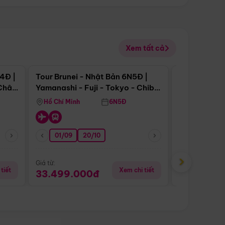
Xem tất cả
 bật
Điểm nổi bật
4Đ |
Tour Brunei - Nhật Bản 6N5Đ |
Tour Campu
 Châu
Yamanashi - Fuji - Tokyo - Chiba
Siem Reap -
- Freeday
Hồ Chí Minh
6N5Đ
Hồ Chí Minh
01/09
20/10
20/08
›
Giá từ:
Giá từ:
tiết
Xem chi tiết
33.499.000đ
5.650.00