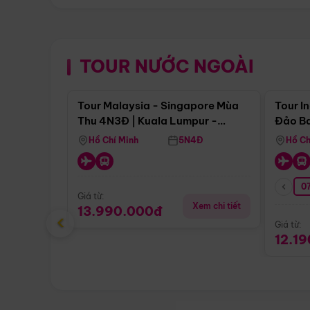
TOUR NƯỚC NGOÀI
Điểm nổi bật
Tour Malaysia - Singapore Mùa
Tour I
Thu 4N3Đ | Kuala Lumpur -
Đảo Ba
Malacca - Johor Baru -
Pengli
Hồ Chí Minh
5N4Đ
Hồ Ch
Singapore
07
Giá từ:
Xem chi tiết
13.990.000đ
‹
Giá từ:
12.1