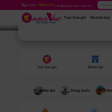
Bạn muốn đi đâu?
*
Hotline:
1900 1177
info@dulichviet.com.vn
Tour trọn gói
Vé máy bay
Tour trọn gói
Khách sạn
Nội địa
Trung Quốc
Hàn