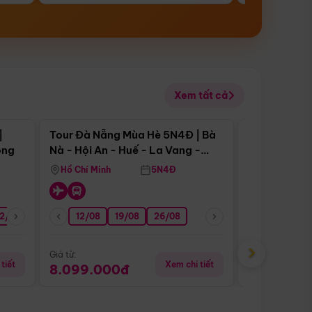
Xem tất cả
 bật
Điểm nổi bật
|
Tour Đà Nẵng Mùa Hè 5N4Đ | Bà
Tour Đà Nẵn
ong
Nà - Hội An - Huế - La Vang -
Nà - Hội An
Động Thiên Đường
Nha
Hồ Chí Minh
5N4Đ
Hồ Chí Minh
2/08
26/08
05/09
12/08
19/08
09/09
26/08
12/09
13/08
›
Giá từ:
Giá từ:
tiết
Xem chi tiết
8.099.000đ
6.899.00