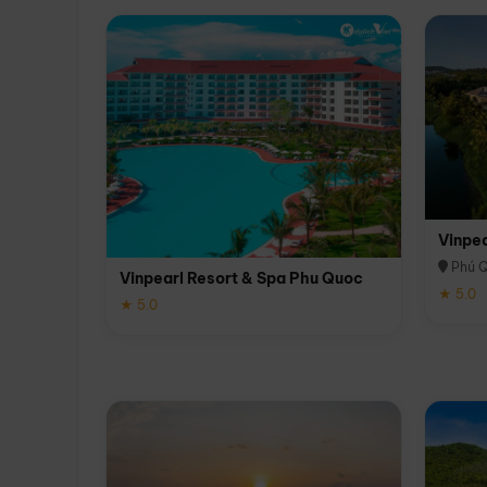
Vinpe
Phú 
Vinpearl Resort & Spa Phu Quoc
★ 5.0
★ 5.0