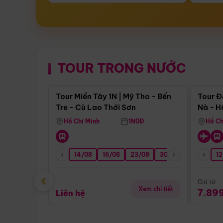
TOUR TRONG NƯỚC
Điểm nổi bật
Tour Miền Tây 1N | Mỹ Tho - Bến
Tour Đ
Tre - Cù Lao Thới Sơn
Nà - H
Nha
Hồ Chí Minh
1N0Đ
Hồ Ch
14/08
16/08
23/08
30/08
06/09
12
1
‹
Giá từ:
Xem chi tiết
7.89
Liên hệ