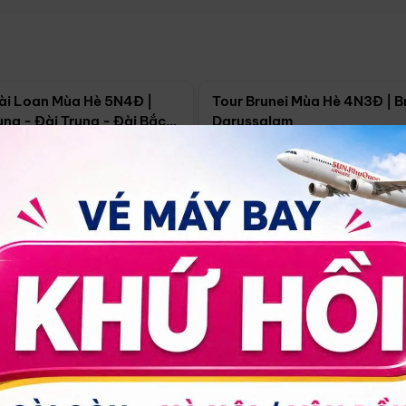
Điểm nổi bật
Điểm nổi
ài Loan Mùa Hè 5N4Đ |
Tour Brunei Mùa Hè 4N3Đ | B
ng - Đài Trung - Đài Bắc
Darussalam
j)
í Minh
5N4Đ
Hồ Chí Minh
4N3Đ
4/09
18/09
30/08
17/09
24/09
Giá từ:
Xem chi tiết
Xem chi 
90.000đ
14.499.000đ