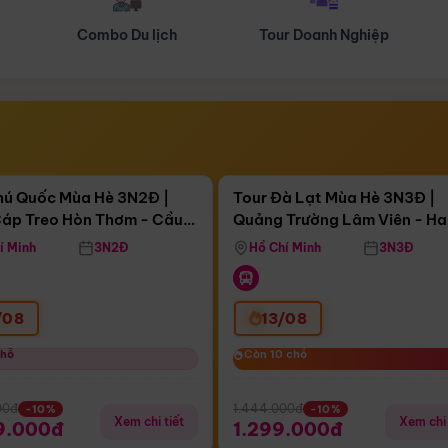
Tour Doanh Nghiệp
Du lịch Hành Hương
Điểm nổi bật
Điểm nổi
ngày 05:12:58
Còn
04 ngày 05:12:58
hú Quốc Mùa Hè 3N2Đ |
Tour Đà Lạt Mùa Hè 3N3Đ |
áp Treo Hòn Thơm - Cầu
Quảng Trường Lâm Viên - H
áp Treo Hòn Thơm
Công Viên Nước Aquatopia
Hill - Puppy Farm
í Minh
3N2Đ
Hồ Chí Minh
3N3Đ
/08
13/08
chỗ
chỗ
Còn 10 chỗ
Còn 10 chỗ
00đ
1.444.000đ
-10%
-10%
Xem chi tiết
Xem chi 
9.000đ
1.299.000đ