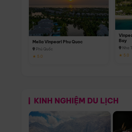
Vinpea
Bay
Melia Vinpearl Phu Quoc
Nha T
Phú Quốc
★ 5.0
★ 5.0
KINH NGHIỆM DU LỊCH