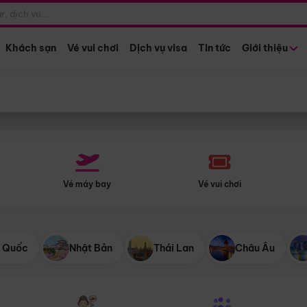
Điểm khởi hành
Tháng khở
Hồ Chí Minh
Bất kỳ 
Khách sạn
Vé vui chơi
Dịch vụ visa
Tin tức
Giới thiệu
Vé máy bay
Vé vui chơi
 Quốc
Nhật Bản
Thái Lan
Châu Âu