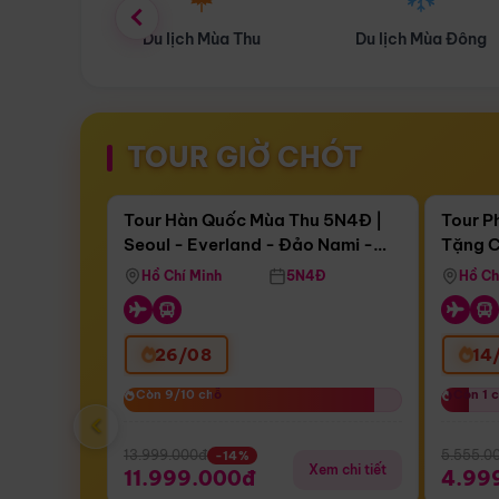
ùa Thu
Du lịch Mùa Đông
Combo Du lịch
TOUR GIỜ CHÓT
Điểm nổi bật
Còn
17 ngày 05:12:58
Còn
05 
Tour Hàn Quốc Mùa Thu 5N4Đ |
Tour P
Seoul - Everland - Đảo Nami -
Tặng C
Bay Sun Phuquoc Airways
Tặng C
Tháp Namsan (Bay Sun Phuquoc
Hôn - 
Hồ Chí Minh
5N4Đ
Hồ Ch
Airways)
26/08
14
Còn 9/10 chỗ
Còn 9/10 chỗ
Còn 1 
Còn 1 
‹
13.999.000đ
5.555.0
-14%
Xem chi tiết
11.999.000đ
4.99