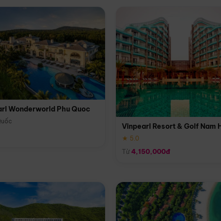
arl Wonderworld Phu Quoc
Quốc
Vinpearl Resort & Golf Nam 
★ 5.0
Từ
4,150,000đ