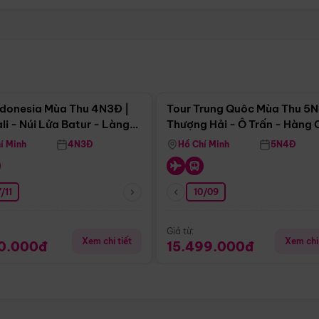
Điểm nổi bật
Điểm nổi
ndonesia Mùa Thu 4N3Đ |
Tour Trung Quôc Mùa Thu 5N
li - Núi Lửa Batur - Làng
Thượng Hải - Ô Trấn - Hàng
puran
(Tour Không Shopping)
í Minh
4N3Đ
Hồ Chí Minh
5N4Đ
/11
10/09
Giá từ:
Xem chi tiết
Xem chi 
90.000đ
15.499.000đ