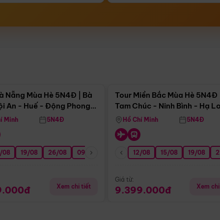
Điểm nổi bật
Điểm nổi
à Nẵng Mùa Hè 5N4Đ | Bà
Tour Miền Bắc Mùa Hè 5N4Đ 
ội An - Huế - Động Phong
Tam Chúc - Ninh Bình - Hạ L
í Minh
5N4Đ
Hồ Chí Minh
5N4Đ
/08
3/09
19/08
20/09
26/08
27/09
09/09
16/09
12/08
23/09
15/08
30/09
19/08
07/10
2
Giá từ:
Xem chi tiết
Xem chi 
9.000đ
9.399.000đ