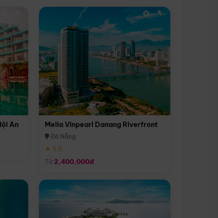
Hội An
Melia Vinpearl Danang Riverfront
Đà Nẵng
★ 5.0
Từ
2,400,000đ