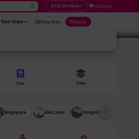
i hành
Hồ Chí Minh
Giỏ hàng
Tìm tour
tháng nào
Xem thêm
Đăng nhập
Đăng ký
Visa
Thêm
Singapore
Đài Loan
Hong Kong
Mỹ