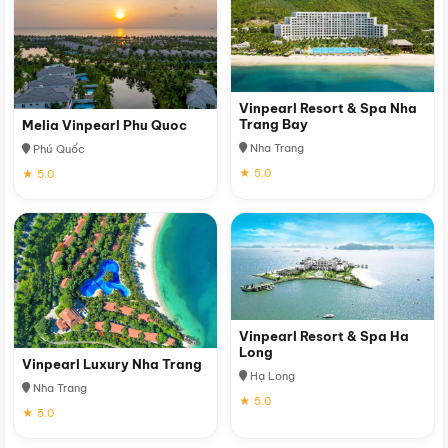
Vinpearl Resort & Spa Nha
Trang Bay
Melia Vinpearl Phu Quoc
Nha Trang
Phú Quốc
★ 5.0
★ 5.0
Vinpearl Resort & Spa Ha
Long
Vinpearl Luxury Nha Trang
Hạ Long
Nha Trang
★ 5.0
★ 5.0