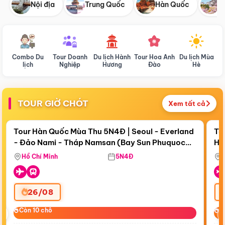
Nội địa
Trung Quốc
Hàn Quốc
N
Combo Du
Tour Doanh
Du lịch Hành
Tour Hoa Anh
Du lịch Mùa
D
lịch
Nghiệp
Hương
Đào
Hè
TOUR GIỜ CHÓT
Xem tất cả
Điểm nổi bật
Còn
19 ngày 05:36:08
Cò
Tour Hàn Quốc Mùa Thu 5N4Đ | Seoul - Everland
To
- Đảo Nami - Tháp Namsan (Bay Sun Phuquoc
Hò
Tặ
Airways)
Aq
Hồ Chí Minh
5N4Đ
26/08
‹
Còn 10 chỗ
Còn 10 chỗ
C
C