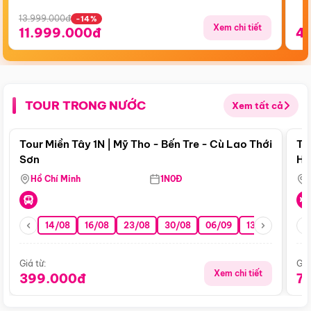
13.999.000đ
-14%
Xem chi tiết
11.999.000đ
4
TOUR TRONG NƯỚC
Xem tất cả
Điểm nổi bật
Tour Miền Tây 1N | Mỹ Tho - Bến Tre - Cù Lao Thới
To
Sơn
Hu
Hồ Chí Minh
1N0Đ
14/08
16/08
23/08
30/08
06/09
13/09
20/0
Giá từ:
Giá
Xem chi tiết
399.000đ
7