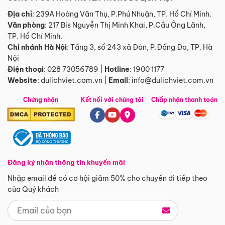
Địa chỉ
: 239A Hoàng Văn Thụ, P.Phú Nhuận, TP. Hồ Chí Minh.
Văn phòng
:
217 Bis Nguyễn Thị Minh Khai, P.Cầu Ông Lãnh,
TP. Hồ Chí Minh.
Chi nhánh Hà Nội
:
Tầng 3, số 243 xã Đàn, P.Đống Đa, TP. Hà
Nội
Điện thoại
:
028 73056789
|
Hotline
:
1900 1177
Website
:
dulichviet.com.vn
|
Email
:
info@dulichviet.com.vn
Chứng nhận
Kết nối với chúng tôi
Chấp nhận thanh toán
Đăng ký nhận thông tin khuyến mãi
Nhập email để có cơ hội giảm 50% cho chuyến đi tiếp theo
của Quý khách