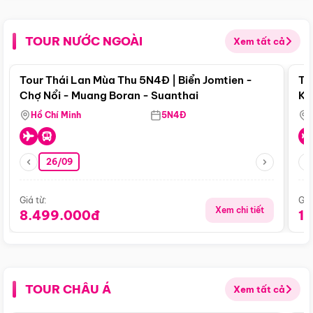
TOUR NƯỚC NGOÀI
Xem tất cả
Điểm nổi bật
Tour Thái Lan Mùa Thu 5N4Đ | Biển Jomtien -
To
Chợ Nổi - Muang Boran - Suanthai
Ku
Si
Hồ Chí Minh
5N4Đ
26/09
Giá từ:
Giá
Xem chi tiết
8.499.000đ
1
TOUR CHÂU Á
Xem tất cả
Điểm nổi bật