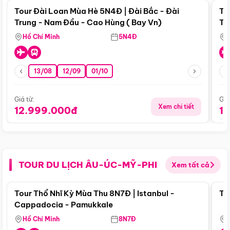
Tour Đài Loan Mùa Hè 5N4Đ | Đài Bắc - Đài
To
Trung - Nam Đầu - Cao Hùng ( Bay Vn)
Tr
Hồ Chí Minh
5N4Đ
13/08
12/09
01/10
Giá từ:
Giá
Xem chi tiết
12.999.000đ
1
TOUR DU LỊCH ÂU-ÚC-MỸ-PHI
Xem tất cả
Điểm nổi bật
Tour Thổ Nhĩ Kỳ Mùa Thu 8N7Đ | Istanbul -
To
Cappadocia - Pamukkale
Hồ Chí Minh
8N7Đ