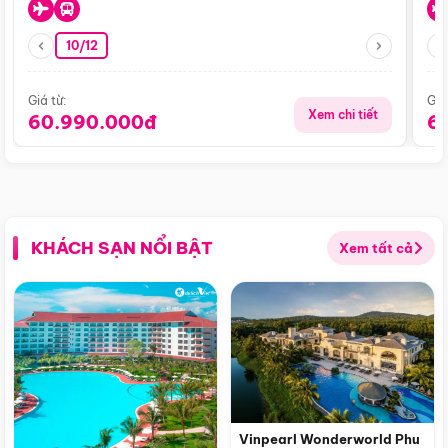
10/12
Giá từ:
Giá
Xem chi tiết
60.990.000đ
6
KHÁCH SẠN NỔI BẬT
Xem tất cả
Vinpearl Wonderworld Phu