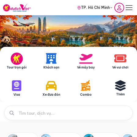
TP. Hồ Chí Minh
Tour trọn gói
Khách sạn
Vé máy bay
Vé vui chơi
Thêm
Visa
Xe đưa đón
Combo