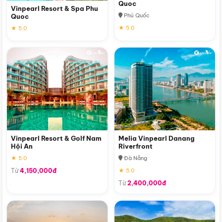
Quoc
Vinpearl Resort & Spa Phu
Phú Quốc
Quoc
★ 5.0
★ 5.0
Vinpearl Resort & Golf Nam
Melia Vinpearl Danang
Hội An
Riverfront
★ 5.0
Đà Nẵng
Từ
4,150,000đ
★ 5.0
Từ
2,400,000đ