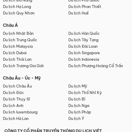
Du lịch Đà Nẵng
Du lịch Phú Quốc
Du lịch Hạ Long
Du lịch Phan Thiết
Du lịch Quy Nhơn
Du lịch Huế
Châu Á
Du lịch Nhật Bản
Du lịch Hàn Quốc
Du lịch Trung Quốc
Du lịch Tây Tạng
Du lịch Malaysia
Du lịch Đài Loan
Du lịch Dubai
Du lịch Singapore
Du lịch Thái Lan
Du lịch Indonesia
Du lịch Trương Gia Giới
Du lịch Phượng Hoàng Cổ Trấn
Châu Âu - Úc - Mỹ
Du lịch Châu Âu
Du lịch Mỹ
Du lịch Đức
Du lịch Thổ Nhĩ Kỳ
Du lịch Thụy Sĩ
Du lịch Bỉ
Du lịch Anh
Du lịch Nga
Du lịch luxembourg
Du lịch Pháp
Du lịch Hà Lan
Du lịch Ý
CÔNG TY CỔ PHẦN TRUYỀN THÔNG DU LỊCH VIỆT