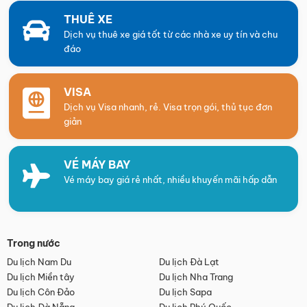
THUÊ XE
Dịch vụ thuê xe giá tốt từ các nhà xe uy tín và chu
đáo
VISA
Dịch vụ Visa nhanh, rẻ. Visa trọn gói, thủ tục đơn
giản
VÉ MÁY BAY
Vé máy bay giá rẻ nhất, nhiều khuyến mãi hấp dẫn
Trong nước
Du lịch Nam Du
Du lịch Đà Lạt
Du lịch Miền tây
Du lịch Nha Trang
Du lịch Côn Đảo
Du lịch Sapa