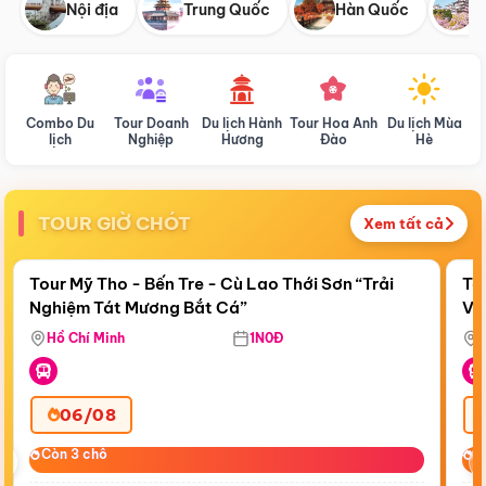
Nội địa
Trung Quốc
Hàn Quốc
N
Combo Du
Tour Doanh
Du lịch Hành
Tour Hoa Anh
Du lịch Mùa
D
lịch
Nghiệp
Hương
Đào
Hè
TOUR GIỜ CHÓT
Xem tất cả
Điểm nổi bật
Còn
23:28:30
Cò
Tour Mỹ Tho - Bến Tre - Cù Lao Thới Sơn “Trải
To
Nghiệm Tát Mương Bắt Cá”
Vi
Hồ Chí Minh
1N0Đ
06/08
‹
Còn 3 chỗ
Còn 3 chỗ
C
C