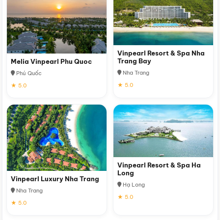
Vinpearl Resort & Spa Nha
Trang Bay
Melia Vinpearl Phu Quoc
Nha Trang
Phú Quốc
★ 5.0
★ 5.0
Vinpearl Resort & Spa Ha
Long
Vinpearl Luxury Nha Trang
Hạ Long
Nha Trang
★ 5.0
★ 5.0