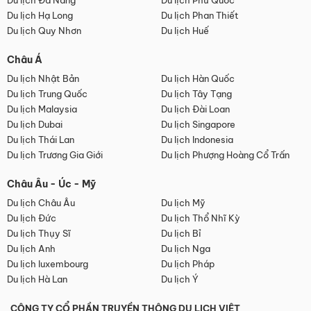
Du lịch Đà Nẵng
Du lịch Phú Quốc
Du lịch Hạ Long
Du lịch Phan Thiết
Du lịch Quy Nhơn
Du lịch Huế
Châu Á
Du lịch Nhật Bản
Du lịch Hàn Quốc
Du lịch Trung Quốc
Du lịch Tây Tạng
Du lịch Malaysia
Du lịch Đài Loan
Du lịch Dubai
Du lịch Singapore
Du lịch Thái Lan
Du lịch Indonesia
Du lịch Trương Gia Giới
Du lịch Phượng Hoàng Cổ Trấn
Châu Âu - Úc - Mỹ
Du lịch Châu Âu
Du lịch Mỹ
Du lịch Đức
Du lịch Thổ Nhĩ Kỳ
Du lịch Thụy Sĩ
Du lịch Bỉ
Du lịch Anh
Du lịch Nga
Du lịch luxembourg
Du lịch Pháp
Du lịch Hà Lan
Du lịch Ý
CÔNG TY CỔ PHẦN TRUYỀN THÔNG DU LỊCH VIỆT