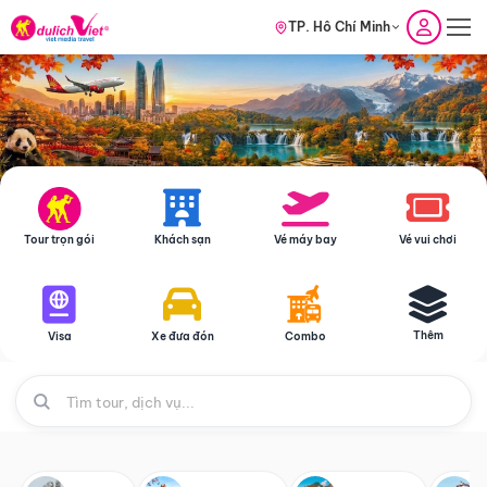
TP. Hồ Chí Minh
Tour trọn gói
Khách sạn
Vé máy bay
Vé vui chơi
Thêm
Visa
Xe đưa đón
Combo