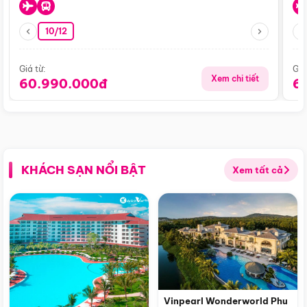
10/12
Giá từ:
Giá
Xem chi tiết
60.990.000đ
6
KHÁCH SẠN NỔI BẬT
Xem tất cả
Vinpearl Wonderworld Phu