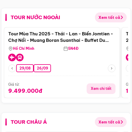
TOUR NƯỚC NGOÀI
Xem tất cả
Điểm nổi bật
Tour Mùa Thu 2025 - Thái - Lan - Biển Jomtien -
To
Chợ Nổi - Muang Boran Suanthai - Buffet Du
20
Thuyền Sông Chaophraya
Hồ Chí Minh
5N4Đ
29/08
26/09
Giá từ:
Giá
Xem chi tiết
9.499.000đ
1
TOUR CHÂU Á
Xem tất cả
Điểm nổi bật