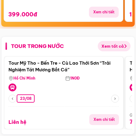
Xem chi tiết
399.000đ
1.
TOUR TRONG NƯỚC
Xem tất cả
Điểm nổi bật
Tour Mỹ Tho - Bến Tre - Cù Lao Thới Sơn “Trải
To
Nghiệm Tát Mương Bắt Cá”
Hu
Hồ Chí Minh
1N0Đ
23/08
Giá
Xem chi tiết
7
Liên hệ