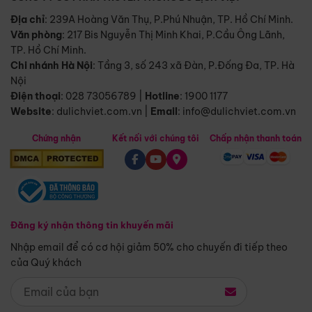
Địa chỉ
: 239A Hoàng Văn Thụ, P.Phú Nhuận, TP. Hồ Chí Minh.
Văn phòng
:
217 Bis Nguyễn Thị Minh Khai, P.Cầu Ông Lãnh,
TP. Hồ Chí Minh.
Chi nhánh Hà Nội
:
Tầng 3, số 243 xã Đàn, P.Đống Đa, TP. Hà
Nội
Điện thoại
:
028 73056789
|
Hotline
:
1900 1177
Website
:
dulichviet.com.vn
|
Email
:
info@dulichviet.com.vn
Chứng nhận
Kết nối với chúng tôi
Chấp nhận thanh toán
Đăng ký nhận thông tin khuyến mãi
Nhập email để có cơ hội giảm 50% cho chuyến đi tiếp theo
của Quý khách