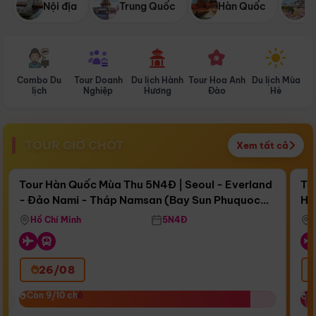
Nội địa
Trung Quốc
Hàn Quốc
N
Combo Du
Tour Doanh
Du lịch Hành
Tour Hoa Anh
Du lịch Mùa
D
lịch
Nghiệp
Hương
Đào
Hè
TOUR GIỜ CHÓT
Xem tất cả
Điểm nổi bật
Còn
17 ngày 02:52:55
Cò
Tour Hàn Quốc Mùa Thu 5N4Đ | Seoul - Everland
To
- Đảo Nami - Tháp Namsan (Bay Sun Phuquoc
Hò
Bay Sun Phuquoc Airways
Tặ
Airways)
Aq
Hồ Chí Minh
5N4Đ
26/08
‹
Còn 9/10 chỗ
Còn 9/10 chỗ
C
C