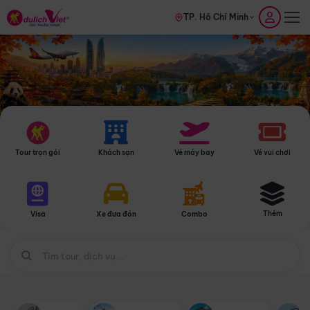
TP. Hồ Chí Minh
Tour trọn gói
Khách sạn
Vé máy bay
Vé vui chơi
Thêm
Visa
Xe đưa đón
Combo