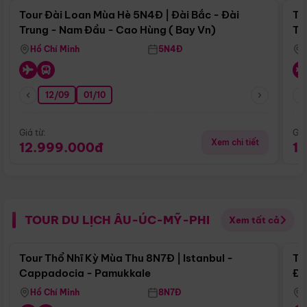
Tour Đài Loan Mùa Hè 5N4Đ | Đài Bắc - Đài
To
Trung - Nam Đầu - Cao Hùng ( Bay Vn)
Tr
Hồ Chí Minh
5N4Đ
12/09
01/10
Giá từ:
Giá
Xem chi tiết
12.999.000đ
1
TOUR DU LỊCH ÂU-ÚC-MỸ-PHI
Xem tất cả
Điểm nổi bật
Tour Thổ Nhĩ Kỳ Mùa Thu 8N7Đ | Istanbul -
To
Cappadocia - Pamukkale
Đế
Hồ Chí Minh
8N7Đ