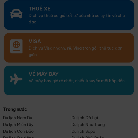
THUÊ XE
Dịch vụ thuê xe giá tốt từ các nhà xe uy tín và chu
đáo
VISA
Dịch vụ Visa nhanh, rẻ. Visa trọn gói, thủ tục đơn
giản
VÉ MÁY BAY
Vé máy bay giá rẻ nhất, nhiều khuyến mãi hấp dẫn
Trong nước
Du lịch Nam Du
Du lịch Đà Lạt
Du lịch Miền tây
Du lịch Nha Trang
Du lịch Côn Đảo
Du lịch Sapa