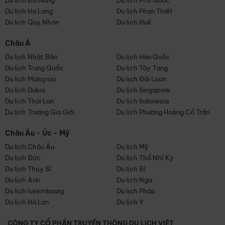
Du lịch Đà Nẵng
Du lịch Phú Quốc
Du lịch Hạ Long
Du lịch Phan Thiết
Du lịch Quy Nhơn
Du lịch Huế
Châu Á
Du lịch Nhật Bản
Du lịch Hàn Quốc
Du lịch Trung Quốc
Du lịch Tây Tạng
Du lịch Malaysia
Du lịch Đài Loan
Du lịch Dubai
Du lịch Singapore
Du lịch Thái Lan
Du lịch Indonesia
Du lịch Trương Gia Giới
Du lịch Phượng Hoàng Cổ Trấn
Châu Âu - Úc - Mỹ
Du lịch Châu Âu
Du lịch Mỹ
Du lịch Đức
Du lịch Thổ Nhĩ Kỳ
Du lịch Thụy Sĩ
Du lịch Bỉ
Du lịch Anh
Du lịch Nga
Du lịch luxembourg
Du lịch Pháp
Du lịch Hà Lan
Du lịch Ý
CÔNG TY CỔ PHẦN TRUYỀN THÔNG DU LỊCH VIỆT