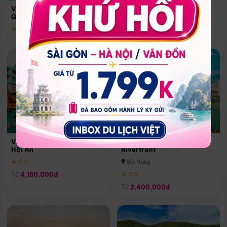
Quoc
Vinpearl Resort & Spa Phu
Phú Quốc
Quoc
★ 5.0
★ 5.0
Vinpearl Resort & Golf Nam
Melia Vinpearl Danang
Hội An
Riverfront
★ 5.0
Đà Nẵng
Từ
4,150,000đ
★ 5.0
Từ
2,400,000đ