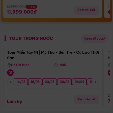
13.999.000đ
5.5
-14%
Xem chi tiết
11.999.000đ
4
TOUR TRONG NƯỚC
Xem tất cả
Điểm nổi bật
Tour Miền Tây 1N | Mỹ Tho - Bến Tre - Cù Lao Thới
To
Sơn
Hu
Hồ Chí Minh
1N0Đ
14/08
16/08
23/08
30/08
06/09
13/09
20/0
Giá
Xem chi tiết
7
Liên hệ