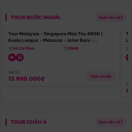
TOUR NƯỚC NGOÀI
Xem tất cả
Điểm nổi bật
Tour Malaysia - Singapore Mùa Thu 4N3Đ |
To
Kuala Lumpur - Malacca - Johor Baru -
Lử
Singapore
Hồ Chí Minh
5N4Đ
Giá từ:
Xem chi tiết
13.990.000đ
Giá
1
TOUR CHÂU Á
Xem tất cả
Điểm nổi bật