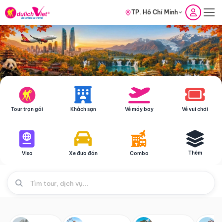
TP. Hồ Chí Minh
Tour trọn gói
Khách sạn
Vé máy bay
Vé vui chơi
Thêm
Visa
Xe đưa đón
Combo