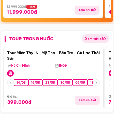
13.999.000đ
5.5
-14%
Xem chi tiết
11.999.000đ
4
TOUR TRONG NƯỚC
Xem tất cả
Điểm nổi bật
Tour Miền Tây 1N | Mỹ Tho - Bến Tre - Cù Lao Thới
To
Sơn
Hu
Hồ Chí Minh
1N0Đ
14/08
16/08
23/08
30/08
06/09
13/09
20/0
Giá từ:
Giá
Xem chi tiết
399.000đ
7