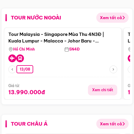
TOUR NƯỚC NGOÀI
Xem tất cả
Điểm nổi bật
Tour Malaysia - Singapore Mùa Thu 4N3Đ |
To
Kuala Lumpur - Malacca - Johor Baru -
Lử
Singapore
Hồ Chí Minh
5N4Đ
13/08
Giá từ:
Giá
Xem chi tiết
13.990.000đ
1
TOUR CHÂU Á
Xem tất cả
Điểm nổi bật