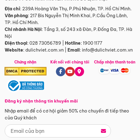
Địa chỉ
: 239A Hoàng Văn Thụ, P.Phú Nhuận, TP. Hồ Chí Minh.
Văn phòng
:
217 Bis Nguyễn Thị Minh Khai, P.Cầu Ông Lãnh,
TP. Hồ Chí Minh.
Chi nhánh Hà Nội
:
Tầng 3, số 243 xã Đàn, P.Đống Đa, TP. Hà
Nội
Điện thoại
:
028 73056789
|
Hotline
:
1900 1177
Website
:
dulichviet.com.vn
|
Email
:
info@dulichviet.com.vn
Chứng nhận
Kết nối với chúng tôi
Chấp nhận thanh toán
Đăng ký nhận thông tin khuyến mãi
Nhập email để có cơ hội giảm 50% cho chuyến đi tiếp theo
của Quý khách