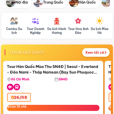
Nội địa
Trung Quốc
Hàn Quốc
N
Combo Du
Tour Doanh
Du lịch Hành
Tour Hoa Anh
Du lịch Mùa
D
lịch
Nghiệp
Hương
Đào
Hè
TOUR GIỜ CHÓT
Xem tất cả
Điểm nổi bật
Còn
17 ngày 21:26:01
Cò
Tour Hàn Quốc Mùa Thu 5N4Đ | Seoul - Everland
To
- Đảo Nami - Tháp Namsan (Bay Sun Phuquoc
Hò
Bay Sun Phuquoc Airways
Tặ
Airways)
Aq
Hồ Chí Minh
5N4Đ
26/08
‹
Còn 10 chỗ
Còn 10 chỗ
C
C