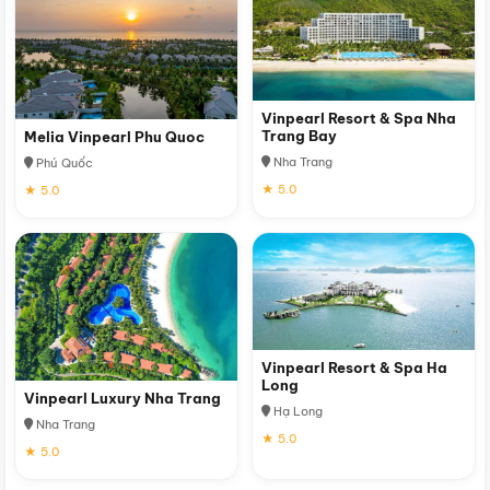
Vinpearl Resort & Spa Nha
Trang Bay
Melia Vinpearl Phu Quoc
Nha Trang
Phú Quốc
★ 5.0
★ 5.0
Vinpearl Resort & Spa Ha
Long
Vinpearl Luxury Nha Trang
Hạ Long
Nha Trang
★ 5.0
★ 5.0