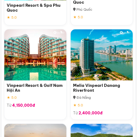
Quoc
Vinpearl Resort & Spa Phu
Phú Quốc
Quoc
★ 5.0
★ 5.0
Vinpearl Resort & Golf Nam
Melia Vinpearl Danang
Hội An
Riverfront
★ 5.0
Đà Nẵng
Từ
4,150,000đ
★ 5.0
Từ
2,400,000đ