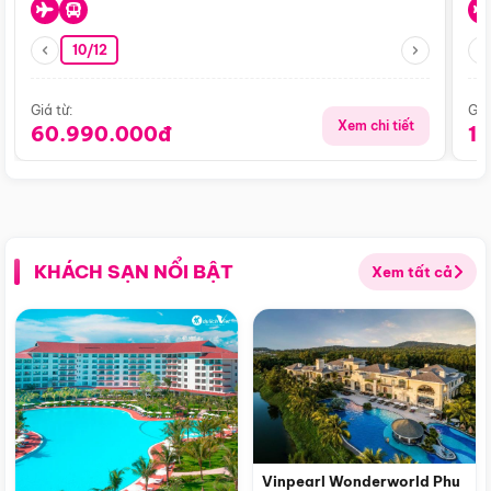
10/12
Giá từ:
Giá
Xem chi tiết
60.990.000đ
1
KHÁCH SẠN NỔI BẬT
Xem tất cả
Vinpearl Wonderworld Phu