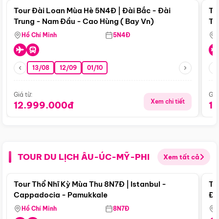
Tour Đài Loan Mùa Hè 5N4Đ | Đài Bắc - Đài
To
Trung - Nam Đầu - Cao Hùng ( Bay Vn)
Tr
Hồ Chí Minh
5N4Đ
13/08
12/09
01/10
Giá từ:
Giá
Xem chi tiết
12.999.000đ
1
TOUR DU LỊCH ÂU-ÚC-MỸ-PHI
Xem tất cả
Điểm nổi bật
Tour Thổ Nhĩ Kỳ Mùa Thu 8N7Đ | Istanbul -
To
Cappadocia - Pamukkale
Đế
Hồ Chí Minh
8N7Đ