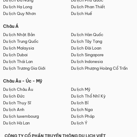
Du lịch Đà Nẵng
Du lịch Phú Quốc
Du lịch Hạ Long
Du lịch Phan Thiết
Du lịch Quy Nhơn
Du lịch Huế
Châu Á
Du lịch Nhật Bản
Du lịch Hàn Quốc
Du lịch Trung Quốc
Du lịch Tây Tạng
Du lịch Malaysia
Du lịch Đài Loan
Du lịch Dubai
Du lịch Singapore
Du lịch Thái Lan
Du lịch Indonesia
Du lịch Trương Gia Giới
Du lịch Phượng Hoàng Cổ Trấn
Châu Âu - Úc - Mỹ
Du lịch Châu Âu
Du lịch Mỹ
Du lịch Đức
Du lịch Thổ Nhĩ Kỳ
Du lịch Thụy Sĩ
Du lịch Bỉ
Du lịch Anh
Du lịch Nga
Du lịch luxembourg
Du lịch Pháp
Du lịch Hà Lan
Du lịch Ý
CÔNG TY CỔ PHẦN TRUYỀN THÔNG DU LỊCH VIỆT