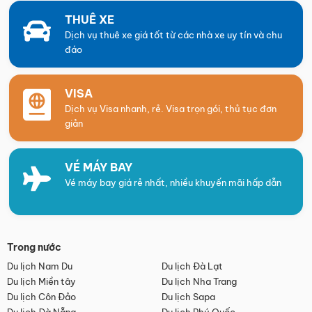
THUÊ XE
Dịch vụ thuê xe giá tốt từ các nhà xe uy tín và chu
đáo
VISA
Dịch vụ Visa nhanh, rẻ. Visa trọn gói, thủ tục đơn
giản
VÉ MÁY BAY
Vé máy bay giá rẻ nhất, nhiều khuyến mãi hấp dẫn
Trong nước
Du lịch Nam Du
Du lịch Đà Lạt
Du lịch Miền tây
Du lịch Nha Trang
Du lịch Côn Đảo
Du lịch Sapa