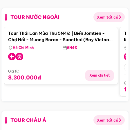
TOUR NƯỚC NGOÀI
Xem tất cả
Điểm nổi bật
Tour Thái Lan Mùa Thu 5N4Đ | Biển Jomtien -
To
Chợ Nổi - Muang Boran - Suanthai (Bay Vietnam
Ku
Airlines)
Si
Hồ Chí Minh
5N4Đ
Giá từ:
Xem chi tiết
8.300.000đ
Giá
1
TOUR CHÂU Á
Xem tất cả
Điểm nổi bật