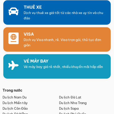
THUÊ XE
Dịch vụ thuê xe giá tốt từ các nhà xe uy tín và chu
đáo
VISA
Dịch vụ Visa nhanh, rẻ. Visa trọn gói, thủ tục đơn
giản
VÉ MÁY BAY
Vé máy bay giá rẻ nhất, nhiều khuyến mãi hấp dẫn
Trong nước
Du lịch Nam Du
Du lịch Đà Lạt
Du lịch Miền tây
Du lịch Nha Trang
Du lịch Côn Đảo
Du lịch Sapa