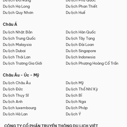
Du lịch Đà Nẵng
Du lịch Phú Quốc
Du lịch Hạ Long
Du lịch Phan Thiết
Du lịch Quy Nhơn
Du lịch Huế
Châu Á
Du lịch Nhật Bản
Du lịch Hàn Quốc
Du lịch Trung Quốc
Du lịch Tây Tạng
Du lịch Malaysia
Du lịch Đài Loan
Du lịch Dubai
Du lịch Singapore
Du lịch Thái Lan
Du lịch Indonesia
Du lịch Trương Gia Giới
Du lịch Phượng Hoàng Cổ Trấn
Châu Âu - Úc - Mỹ
Du lịch Châu Âu
Du lịch Mỹ
Du lịch Đức
Du lịch Thổ Nhĩ Kỳ
Du lịch Thụy Sĩ
Du lịch Bỉ
Du lịch Anh
Du lịch Nga
Du lịch luxembourg
Du lịch Pháp
Du lịch Hà Lan
Du lịch Ý
CÔNG TY CỔ PHẦN TRUYỀN THÔNG DU LỊCH VIỆT