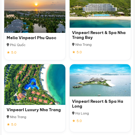
Vinpearl Resort & Spa Nha
Trang Bay
Melia Vinpearl Phu Quoc
Nha Trang
Phú Quốc
★ 5.0
★ 5.0
Vinpearl Resort & Spa Ha
Long
Vinpearl Luxury Nha Trang
Hạ Long
Nha Trang
★ 5.0
★ 5.0