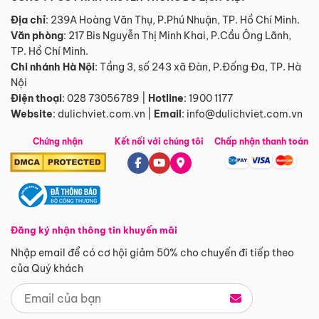
Địa chỉ
: 239A Hoàng Văn Thụ, P.Phú Nhuận, TP. Hồ Chí Minh.
Văn phòng
:
217 Bis Nguyễn Thị Minh Khai, P.Cầu Ông Lãnh,
TP. Hồ Chí Minh.
Chi nhánh Hà Nội
:
Tầng 3, số 243 xã Đàn, P.Đống Đa, TP. Hà
Nội
Điện thoại
:
028 73056789
|
Hotline
:
1900 1177
Website
:
dulichviet.com.vn
|
Email
:
info@dulichviet.com.vn
Chứng nhận
Kết nối với chúng tôi
Chấp nhận thanh toán
Đăng ký nhận thông tin khuyến mãi
Nhập email để có cơ hội giảm 50% cho chuyến đi tiếp theo
của Quý khách