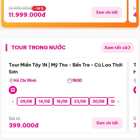
13.999.000đ
5.5
-14%
Xem chi tiết
11.999.000đ
4
TOUR TRONG NƯỚC
Xem tất cả
Điểm nổi bật
Tour Miền Tây 1N | Mỹ Tho - Bến Tre - Cù Lao Thới
To
Sơn
Hu
Hồ Chí Minh
1N0Đ
09/08
14/08
16/08
23/08
30/08
06/09
13/0
Giá từ:
Giá
Xem chi tiết
399.000đ
7