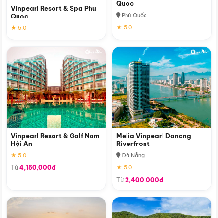
Quoc
Vinpearl Resort & Spa Phu
Phú Quốc
Quoc
★ 5.0
★ 5.0
Vinpearl Resort & Golf Nam
Melia Vinpearl Danang
Hội An
Riverfront
★ 5.0
Đà Nẵng
Từ
4,150,000đ
★ 5.0
Từ
2,400,000đ