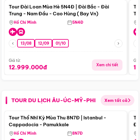
Tour Đài Loan Mùa Hè 5N4Đ | Đài Bắc - Đài
To
Trung - Nam Đầu - Cao Hùng ( Bay Vn)
Tr
Hồ Chí Minh
5N4Đ
13/08
12/09
01/10
Giá từ:
Giá
Xem chi tiết
12.999.000đ
1
TOUR DU LỊCH ÂU-ÚC-MỸ-PHI
Xem tất cả
Điểm nổi bật
Tour Thổ Nhĩ Kỳ Mùa Thu 8N7Đ | Istanbul -
To
Cappadocia - Pamukkale
Đế
Hồ Chí Minh
8N7Đ