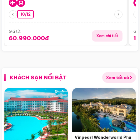
10/12
Giá từ:
Giá
Xem chi tiết
60.990.000đ
1
KHÁCH SẠN NỔI BẬT
Xem tất cả
Vinpearl Wonderworld Phu