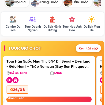
Nội địa
Trung Quốc
Hàn Quốc
N
Combo Du
Tour Doanh
Du lịch Hành
Tour Hoa Anh
Du lịch Mùa
D
lịch
Nghiệp
Hương
Đào
Hè
TOUR GIỜ CHÓT
Xem tất cả
Điểm nổi bật
Còn
18 ngày 09:07:41
Cò
Tour Hàn Quốc Mùa Thu 5N4Đ | Seoul - Everland
To
- Đảo Nami - Tháp Namsan (Bay Sun Phuquoc
Hò
Bay Sun Phuquoc Airways
Tặ
Airways)
Aq
Hồ Chí Minh
5N4Đ
26/08
‹
Còn 10 chỗ
Còn 10 chỗ
C
C