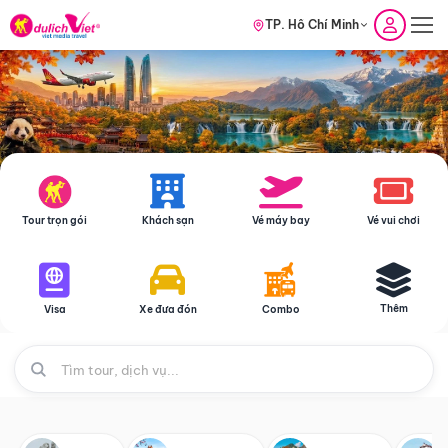
TP. Hồ Chí Minh
Tour trọn gói
Khách sạn
Vé máy bay
Vé vui chơi
Thêm
Visa
Xe đưa đón
Combo