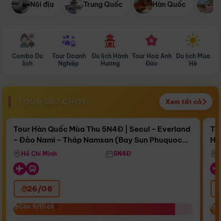
Nội địa
Trung Quốc
Hàn Quốc
N
Combo Du
Tour Doanh
Du lịch Hành
Tour Hoa Anh
Du lịch Mùa
D
lịch
Nghiệp
Hương
Đào
Hè
TOUR GIỜ CHÓT
Xem tất cả
Điểm nổi bật
Còn
16 ngày 11:36:29
Cò
Tour Hàn Quốc Mùa Thu 5N4Đ | Seoul - Everland
To
- Đảo Nami - Tháp Namsan (Bay Sun Phuquoc
Hò
Bay Sun Phuquoc Airways
Tặ
Airways)
Aq
Hồ Chí Minh
5N4Đ
26/08
‹
Còn 9/10 chỗ
Còn 9/10 chỗ
C
C