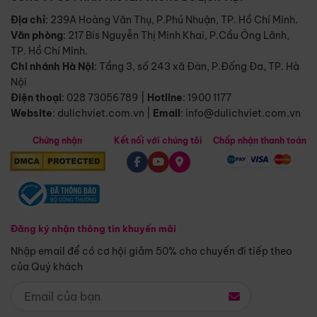
Địa chỉ
: 239A Hoàng Văn Thụ, P.Phú Nhuận, TP. Hồ Chí Minh.
Văn phòng
:
217 Bis Nguyễn Thị Minh Khai, P.Cầu Ông Lãnh,
TP. Hồ Chí Minh.
Chi nhánh Hà Nội
:
Tầng 3, số 243 xã Đàn, P.Đống Đa, TP. Hà
Nội
Điện thoại
:
028 73056789
|
Hotline
:
1900 1177
Website
:
dulichviet.com.vn
|
Email
:
info@dulichviet.com.vn
Chứng nhận
Kết nối với chúng tôi
Chấp nhận thanh toán
Đăng ký nhận thông tin khuyến mãi
Nhập email để có cơ hội giảm 50% cho chuyến đi tiếp theo
của Quý khách