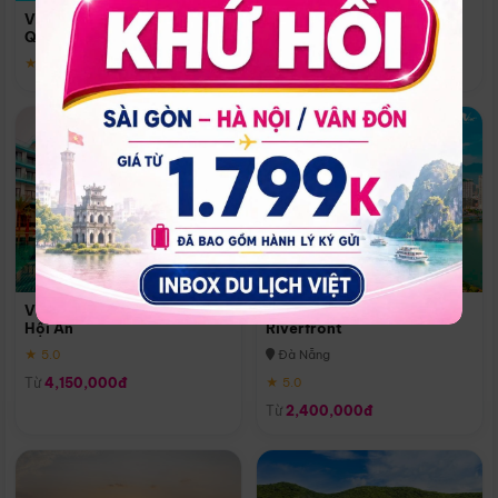
Quoc
Vinpearl Resort & Spa Phu
Phú Quốc
Quoc
★ 5.0
★ 5.0
Vinpearl Resort & Golf Nam
Melia Vinpearl Danang
Hội An
Riverfront
★ 5.0
Đà Nẵng
Từ
4,150,000đ
★ 5.0
Từ
2,400,000đ