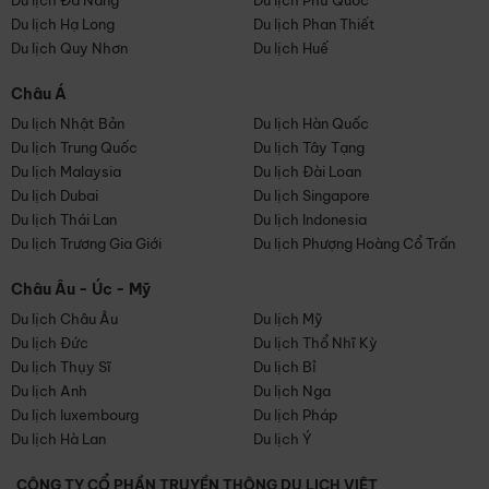
Du lịch Đà Nẵng
Du lịch Phú Quốc
Du lịch Hạ Long
Du lịch Phan Thiết
Du lịch Quy Nhơn
Du lịch Huế
Châu Á
Du lịch Nhật Bản
Du lịch Hàn Quốc
Du lịch Trung Quốc
Du lịch Tây Tạng
Du lịch Malaysia
Du lịch Đài Loan
Du lịch Dubai
Du lịch Singapore
Du lịch Thái Lan
Du lịch Indonesia
Du lịch Trương Gia Giới
Du lịch Phượng Hoàng Cổ Trấn
Châu Âu - Úc - Mỹ
Du lịch Châu Âu
Du lịch Mỹ
Du lịch Đức
Du lịch Thổ Nhĩ Kỳ
Du lịch Thụy Sĩ
Du lịch Bỉ
Du lịch Anh
Du lịch Nga
Du lịch luxembourg
Du lịch Pháp
Du lịch Hà Lan
Du lịch Ý
CÔNG TY CỔ PHẦN TRUYỀN THÔNG DU LỊCH VIỆT