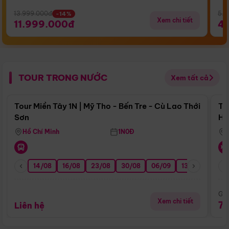
13.999.000đ
5.5
-14%
Xem chi tiết
11.999.000đ
4
TOUR TRONG NƯỚC
Xem tất cả
Điểm nổi bật
Tour Miền Tây 1N | Mỹ Tho - Bến Tre - Cù Lao Thới
To
Sơn
Hu
Hồ Chí Minh
1N0Đ
14/08
16/08
23/08
30/08
06/09
13/09
20/0
Giá
Xem chi tiết
7
Liên hệ