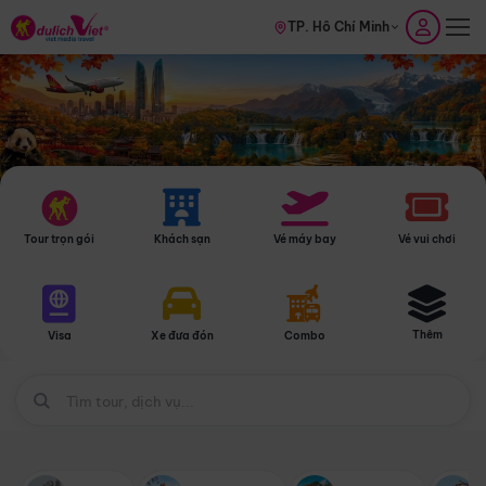
TP. Hồ Chí Minh
Tour trọn gói
Khách sạn
Vé máy bay
Vé vui chơi
Thêm
Visa
Xe đưa đón
Combo