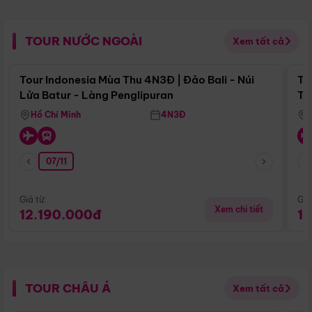
TOUR NƯỚC NGOÀI
Xem tất cả
Điểm nổi bật
Tour Indonesia Mùa Thu 4N3Đ | Đảo Bali - Núi
To
Lửa Batur - Làng Penglipuran
Tr
Hồ Chí Minh
4N3Đ
07/11
Giá từ:
Giá
Xem chi tiết
12.190.000đ
1
TOUR CHÂU Á
Xem tất cả
Điểm nổi bật