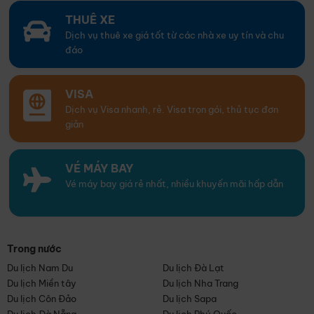
THUÊ XE
Dịch vụ thuê xe giá tốt từ các nhà xe uy tín và chu
đáo
VISA
Dịch vụ Visa nhanh, rẻ. Visa trọn gói, thủ tục đơn
giản
VÉ MÁY BAY
Vé máy bay giá rẻ nhất, nhiều khuyến mãi hấp dẫn
Trong nước
Du lịch Nam Du
Du lịch Đà Lạt
Du lịch Miền tây
Du lịch Nha Trang
Du lịch Côn Đảo
Du lịch Sapa