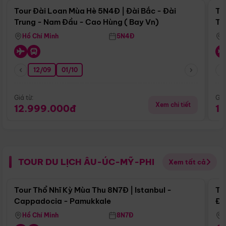
Tour Đài Loan Mùa Hè 5N4Đ | Đài Bắc - Đài
To
Trung - Nam Đầu - Cao Hùng ( Bay Vn)
Tr
Hồ Chí Minh
5N4Đ
12/09
01/10
Giá từ:
Giá
Xem chi tiết
12.999.000đ
1
TOUR DU LỊCH ÂU-ÚC-MỸ-PHI
Xem tất cả
Điểm nổi bật
Tour Thổ Nhĩ Kỳ Mùa Thu 8N7Đ | Istanbul -
To
Cappadocia - Pamukkale
Đế
Hồ Chí Minh
8N7Đ