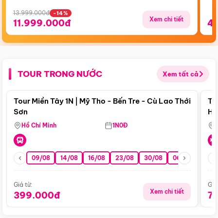
13.999.000đ
-14%
Xem chi tiết
11.999.000đ
4
TOUR TRONG NƯỚC
Xem tất cả
Điểm nổi bật
Tour Miền Tây 1N | Mỹ Tho - Bến Tre - Cù Lao Thới
To
Sơn
Hu
Hồ Chí Minh
1N0Đ
09/08
14/08
16/08
23/08
30/08
06/09
13/0
Giá từ:
Giá
Xem chi tiết
399.000đ
7