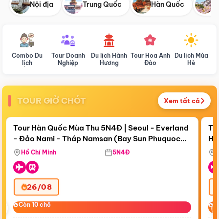
Nội địa
Trung Quốc
Hàn Quốc
N
Combo Du
Tour Doanh
Du lịch Hành
Tour Hoa Anh
Du lịch Mùa
D
lịch
Nghiệp
Hương
Đào
Hè
TOUR GIỜ CHÓT
Xem tất cả
Điểm nổi bật
Còn
19 ngày 07:06:33
Cò
Tour Hàn Quốc Mùa Thu 5N4Đ | Seoul - Everland
To
- Đảo Nami - Tháp Namsan (Bay Sun Phuquoc
Hò
Tặ
Airways)
Aq
Hồ Chí Minh
5N4Đ
26/08
‹
Còn 10 chỗ
Còn 10 chỗ
C
C