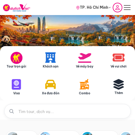
TP. Hồ Chí Minh
Tour trọn gói
Khách sạn
Vé máy bay
Vé vui chơi
Thêm
Visa
Xe đưa đón
Combo