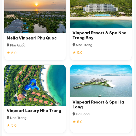
Vinpearl Resort & Spa Nha
Trang Bay
Melia Vinpearl Phu Quoc
Nha Trang
Phú Quốc
★ 5.0
★ 5.0
Vinpearl Resort & Spa Ha
Long
Vinpearl Luxury Nha Trang
Hạ Long
Nha Trang
★ 5.0
★ 5.0