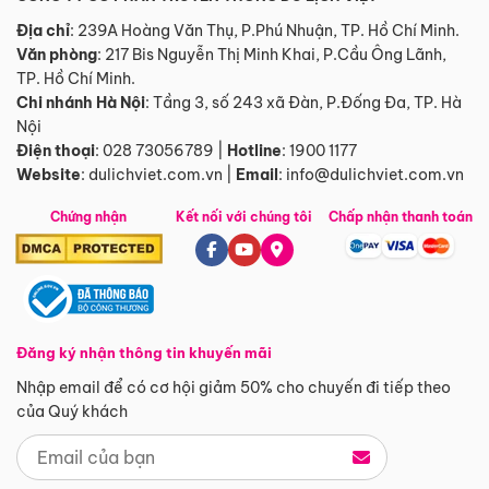
Địa chỉ
: 239A Hoàng Văn Thụ, P.Phú Nhuận, TP. Hồ Chí Minh.
Văn phòng
:
217 Bis Nguyễn Thị Minh Khai, P.Cầu Ông Lãnh,
TP. Hồ Chí Minh.
Chi nhánh Hà Nội
:
Tầng 3, số 243 xã Đàn, P.Đống Đa, TP. Hà
Nội
Điện thoại
:
028 73056789
|
Hotline
:
1900 1177
Website
:
dulichviet.com.vn
|
Email
:
info@dulichviet.com.vn
Chứng nhận
Kết nối với chúng tôi
Chấp nhận thanh toán
Đăng ký nhận thông tin khuyến mãi
Nhập email để có cơ hội giảm 50% cho chuyến đi tiếp theo
của Quý khách