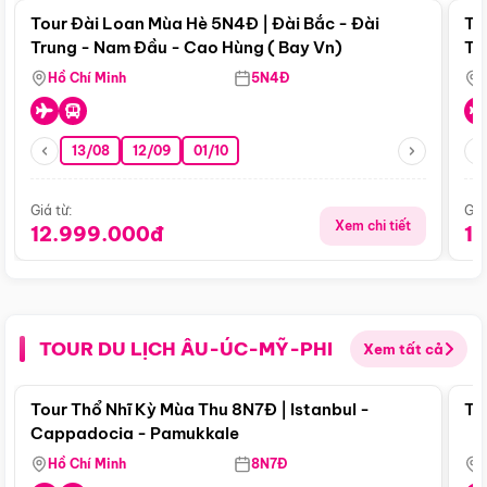
Tour Đài Loan Mùa Hè 5N4Đ | Đài Bắc - Đài
To
Trung - Nam Đầu - Cao Hùng ( Bay Vn)
Tr
Hồ Chí Minh
5N4Đ
13/08
12/09
01/10
Giá từ:
Giá
Xem chi tiết
12.999.000đ
1
TOUR DU LỊCH ÂU-ÚC-MỸ-PHI
Xem tất cả
Điểm nổi bật
Tour Thổ Nhĩ Kỳ Mùa Thu 8N7Đ | Istanbul -
To
Cappadocia - Pamukkale
Hồ Chí Minh
8N7Đ