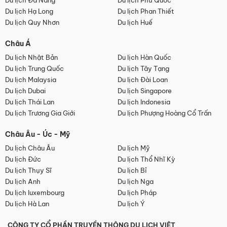
Du lịch Đà Nẵng
Du lịch Phú Quốc
Du lịch Hạ Long
Du lịch Phan Thiết
Du lịch Quy Nhơn
Du lịch Huế
Châu Á
Du lịch Nhật Bản
Du lịch Hàn Quốc
Du lịch Trung Quốc
Du lịch Tây Tạng
Du lịch Malaysia
Du lịch Đài Loan
Du lịch Dubai
Du lịch Singapore
Du lịch Thái Lan
Du lịch Indonesia
Du lịch Trương Gia Giới
Du lịch Phượng Hoàng Cổ Trấn
Châu Âu - Úc - Mỹ
Du lịch Châu Âu
Du lịch Mỹ
Du lịch Đức
Du lịch Thổ Nhĩ Kỳ
Du lịch Thụy Sĩ
Du lịch Bỉ
Du lịch Anh
Du lịch Nga
Du lịch luxembourg
Du lịch Pháp
Du lịch Hà Lan
Du lịch Ý
CÔNG TY CỔ PHẦN TRUYỀN THÔNG DU LỊCH VIỆT