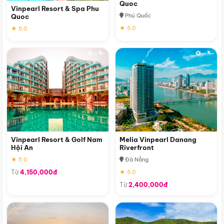
Quoc
Vinpearl Resort & Spa Phu
Phú Quốc
Quoc
★ 5.0
★ 5.0
Vinpearl Resort & Golf Nam
Melia Vinpearl Danang
Hội An
Riverfront
★ 5.0
Đà Nẵng
Từ
4,150,000đ
★ 5.0
Từ
2,400,000đ