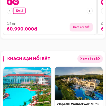
10/12
Giá từ:
Giá
Xem chi tiết
60.990.000đ
6
KHÁCH SẠN NỔI BẬT
Xem tất cả
Vinpearl Wonderworld Phu