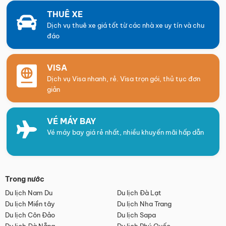
THUÊ XE
Dịch vụ thuê xe giá tốt từ các nhà xe uy tín và chu
đáo
VISA
Dịch vụ Visa nhanh, rẻ. Visa trọn gói, thủ tục đơn
giản
VÉ MÁY BAY
Vé máy bay giá rẻ nhất, nhiều khuyến mãi hấp dẫn
Trong nước
Du lịch Nam Du
Du lịch Đà Lạt
Du lịch Miền tây
Du lịch Nha Trang
Du lịch Côn Đảo
Du lịch Sapa