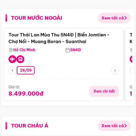
TOUR NƯỚC NGOÀI
Xem tất cả
Điểm nổi bật
Tour Thái Lan Mùa Thu 5N4Đ | Biển Jomtien -
To
Chợ Nổi - Muang Boran - Suanthai
Ku
Si
Hồ Chí Minh
5N4Đ
26/09
Giá từ:
Giá
Xem chi tiết
8.499.000đ
1
TOUR CHÂU Á
Xem tất cả
Điểm nổi bật