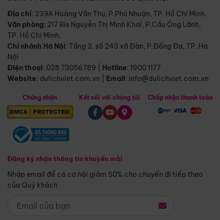
Địa chỉ
: 239A Hoàng Văn Thụ, P.Phú Nhuận, TP. Hồ Chí Minh.
Văn phòng
:
217 Bis Nguyễn Thị Minh Khai, P.Cầu Ông Lãnh,
TP. Hồ Chí Minh.
Chi nhánh Hà Nội
:
Tầng 3, số 243 xã Đàn, P.Đống Đa, TP. Hà
Nội
Điện thoại
:
028 73056789
|
Hotline
:
1900 1177
Website
:
dulichviet.com.vn
|
Email
:
info@dulichviet.com.vn
Chứng nhận
Kết nối với chúng tôi
Chấp nhận thanh toán
Đăng ký nhận thông tin khuyến mãi
Nhập email để có cơ hội giảm 50% cho chuyến đi tiếp theo
của Quý khách