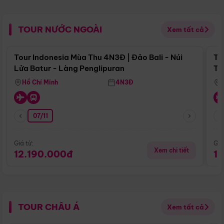
TOUR NƯỚC NGOÀI
Xem tất cả
Điểm nổi bật
Tour Indonesia Mùa Thu 4N3Đ | Đảo Bali - Núi
To
Lửa Batur - Làng Penglipuran
Tr
Hồ Chí Minh
4N3Đ
07/11
Giá từ:
Giá
Xem chi tiết
12.190.000đ
1
TOUR CHÂU Á
Xem tất cả
Điểm nổi bật