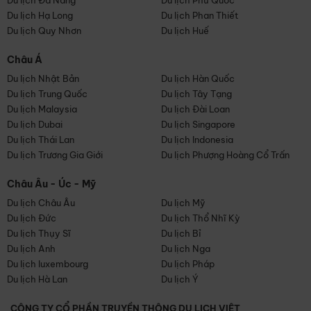
Du lịch Đà Nẵng
Du lịch Phú Quốc
Du lịch Hạ Long
Du lịch Phan Thiết
Du lịch Quy Nhơn
Du lịch Huế
Châu Á
Du lịch Nhật Bản
Du lịch Hàn Quốc
Du lịch Trung Quốc
Du lịch Tây Tạng
Du lịch Malaysia
Du lịch Đài Loan
Du lịch Dubai
Du lịch Singapore
Du lịch Thái Lan
Du lịch Indonesia
Du lịch Trương Gia Giới
Du lịch Phượng Hoàng Cổ Trấn
Châu Âu - Úc - Mỹ
Du lịch Châu Âu
Du lịch Mỹ
Du lịch Đức
Du lịch Thổ Nhĩ Kỳ
Du lịch Thụy Sĩ
Du lịch Bỉ
Du lịch Anh
Du lịch Nga
Du lịch luxembourg
Du lịch Pháp
Du lịch Hà Lan
Du lịch Ý
CÔNG TY CỔ PHẦN TRUYỀN THÔNG DU LỊCH VIỆT