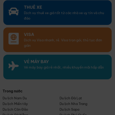
THUÊ XE
Dịch vụ thuê xe giá tốt từ các nhà xe uy tín và chu
đáo
VISA
Dịch vụ Visa nhanh, rẻ. Visa trọn gói, thủ tục đơn
giản
VÉ MÁY BAY
Vé máy bay giá rẻ nhất, nhiều khuyến mãi hấp dẫn
Trong nước
Du lịch Nam Du
Du lịch Đà Lạt
Du lịch Miền tây
Du lịch Nha Trang
Du lịch Côn Đảo
Du lịch Sapa