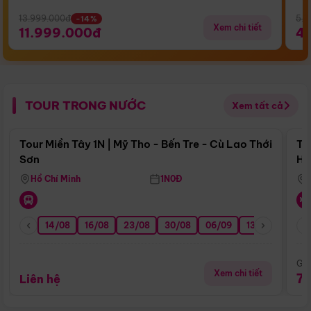
13.999.000đ
5.5
-14%
Xem chi tiết
11.999.000đ
4
TOUR TRONG NƯỚC
Xem tất cả
Điểm nổi bật
Tour Miền Tây 1N | Mỹ Tho - Bến Tre - Cù Lao Thới
To
Sơn
Hu
Hồ Chí Minh
1N0Đ
14/08
16/08
23/08
30/08
06/09
13/09
20/0
Giá
Xem chi tiết
7
Liên hệ