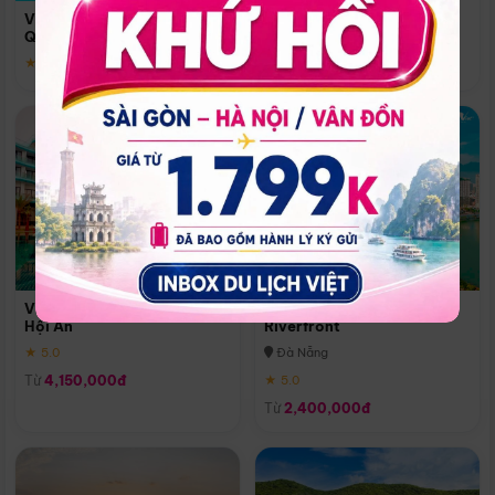
Quoc
Vinpearl Resort & Spa Phu
Phú Quốc
Quoc
★ 5.0
★ 5.0
Vinpearl Resort & Golf Nam
Melia Vinpearl Danang
Hội An
Riverfront
★ 5.0
Đà Nẵng
Từ
4,150,000đ
★ 5.0
Từ
2,400,000đ