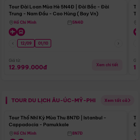
Tour Đài Loan Mùa Hè 5N4Đ | Đài Bắc - Đài
To
Trung - Nam Đầu - Cao Hùng ( Bay Vn)
Tr
Hồ Chí Minh
5N4Đ
12/09
01/10
Giá từ:
Giá
Xem chi tiết
12.999.000đ
1
TOUR DU LỊCH ÂU-ÚC-MỸ-PHI
Xem tất cả
Điểm nổi bật
Tour Thổ Nhĩ Kỳ Mùa Thu 8N7Đ | Istanbul -
To
Cappadocia - Pamukkale
Đế
Hồ Chí Minh
8N7Đ