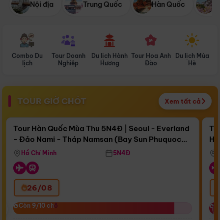
Nội địa
Trung Quốc
Hàn Quốc
N
Combo Du
Tour Doanh
Du lịch Hành
Tour Hoa Anh
Du lịch Mùa
D
lịch
Nghiệp
Hương
Đào
Hè
TOUR GIỜ CHÓT
Xem tất cả
Điểm nổi bật
Còn
16 ngày 20:17:28
Cò
Tour Hàn Quốc Mùa Thu 5N4Đ | Seoul - Everland
To
- Đảo Nami - Tháp Namsan (Bay Sun Phuquoc
Hò
Bay Sun Phuquoc Airways
Tặ
Airways)
Aq
Hồ Chí Minh
5N4Đ
26/08
‹
Còn 9/10 chỗ
Còn 9/10 chỗ
C
C