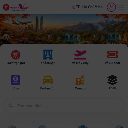
TP. Hồ Chí Minh
Tour trọn gói
Khách sạn
Vé máy bay
Vé vui chơi
Thêm
Visa
Xe đưa đón
Combo