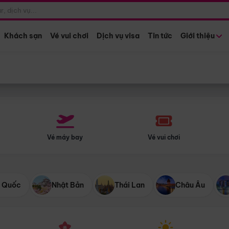
Điểm khởi hành
Tháng khở
Hồ Chí Minh
Bất kỳ 
Khách sạn
Vé vui chơi
Dịch vụ visa
Tin tức
Giới thiệu
Vé máy bay
Vé vui chơi
 Quốc
Nhật Bản
Thái Lan
Châu Âu