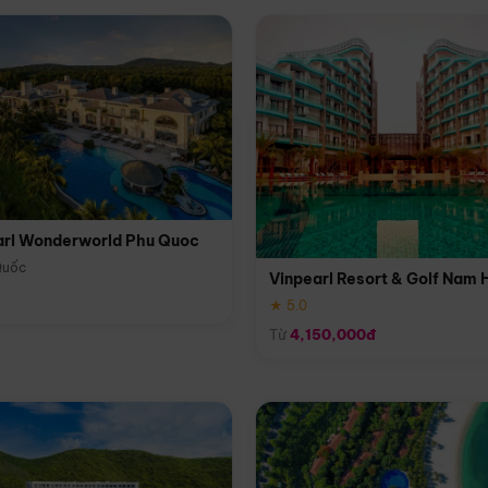
arl Wonderworld Phu Quoc
Quốc
Vinpearl Resort & Golf Nam 
★ 5.0
Từ
4,150,000đ