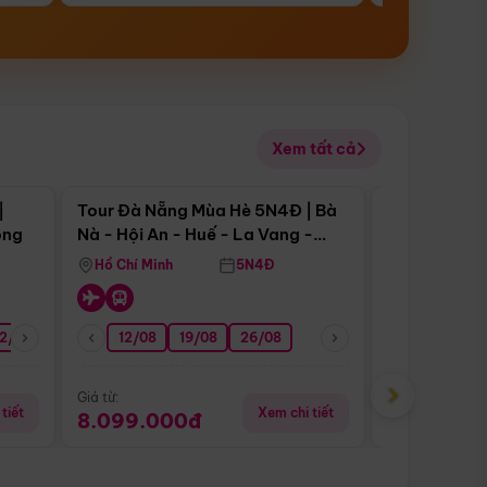
Xem tất cả
 bật
Điểm nổi bật
|
Tour Đà Nẵng Mùa Hè 5N4Đ | Bà
Tour Đà Nẵn
ong
Nà - Hội An - Huế - La Vang -
Nà - Hội An
Động Thiên Đường
Nha
Hồ Chí Minh
5N4Đ
Hồ Chí Minh
2/08
26/08
05/09
12/08
19/08
09/09
26/08
12/09
13/08
›
Giá từ:
Giá từ:
tiết
Xem chi tiết
8.099.000đ
6.899.00