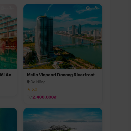
Hội An
Melia Vinpearl Danang Riverfront
Đà Nẵng
★ 5.0
Từ
2,400,000đ