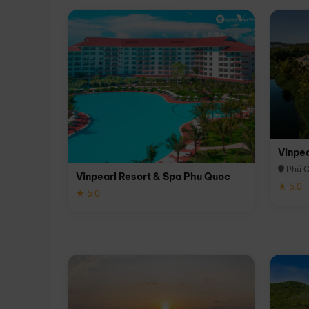
Vinpe
Phú 
Vinpearl Resort & Spa Phu Quoc
★ 5.0
★ 5.0