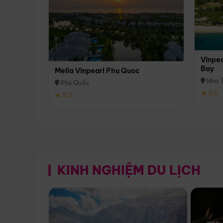
Vinpea
Bay
Melia Vinpearl Phu Quoc
Nha T
Phú Quốc
★ 5.0
★ 5.0
KINH NGHIỆM DU LỊCH