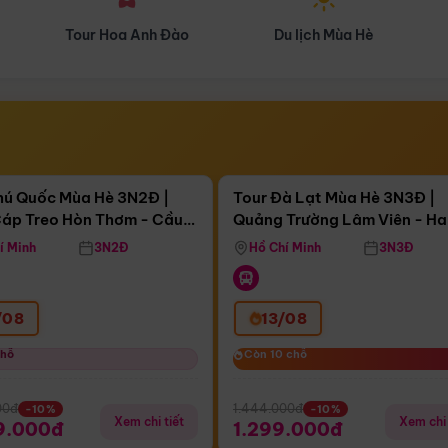
Du lịch Mùa Hè
Du lịch Mùa Thu
Điểm nổi bật
Điểm nổi
gày 11:27:31
Còn
04 ngày 11:27:31
hú Quốc Mùa Hè 3N2Đ |
Tour Đà Lạt Mùa Hè 3N3Đ |
áp Treo Hòn Thơm - Cầu
Quảng Trường Lâm Viên - H
áp Treo Hòn Thơm
Công Viên Nước Aquatopia
Hill - Puppy Farm
í Minh
3N2Đ
Hồ Chí Minh
3N3Đ
/08
13/08
chỗ
chỗ
Còn 10 chỗ
Còn 10 chỗ
00đ
1.444.000đ
-10%
-10%
Xem chi tiết
Xem chi 
9.000đ
1.299.000đ