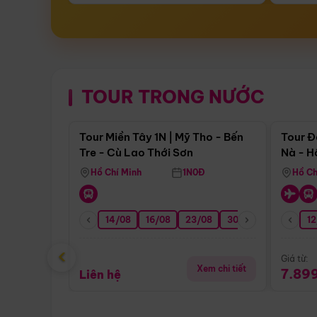
TOUR TRONG NƯỚC
Điểm nổi bật
Tour Miền Tây 1N | Mỹ Tho - Bến
Tour Đ
Tre - Cù Lao Thới Sơn
Nà - H
Nha
Hồ Chí Minh
1N0Đ
Hồ Ch
14/08
16/08
23/08
30/08
06/09
12
1
‹
Giá từ:
Xem chi tiết
7.89
Liên hệ