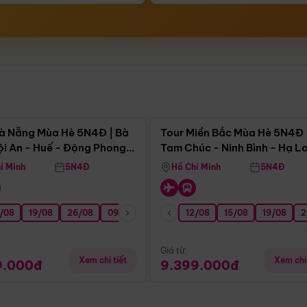
Điểm nổi bật
Điểm nổi
à Nẵng Mùa Hè 5N4Đ | Bà
Tour Miền Bắc Mùa Hè 5N4Đ 
ội An - Huế - Động Phong
Tam Chúc - Ninh Bình - Hạ L
í Minh
5N4Đ
Hồ Chí Minh
5N4Đ
/08
3/09
19/08
20/09
26/08
27/09
09/09
16/09
12/08
23/09
15/08
30/09
19/08
07/10
2
Giá từ:
Xem chi tiết
Xem chi 
9.000đ
9.399.000đ