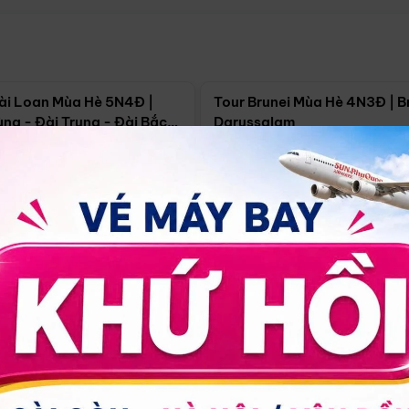
Điểm nổi bật
Điểm nổi
ài Loan Mùa Hè 5N4Đ |
Tour Brunei Mùa Hè 4N3Đ | B
ng - Đài Trung - Đài Bắc
Darussalam
j)
í Minh
5N4Đ
Hồ Chí Minh
4N3Đ
4/09
18/09
30/08
17/09
24/09
Giá từ:
Xem chi tiết
Xem chi 
90.000đ
14.499.000đ