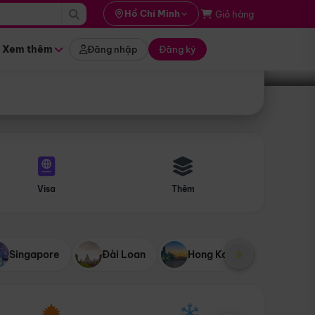
i hành
Hồ Chí Minh
Giỏ hàng
Tìm tour
tháng nào
Xem thêm
Đăng nhập
Đăng ký
Visa
Thêm
Singapore
Đài Loan
Hong Kong
Mỹ