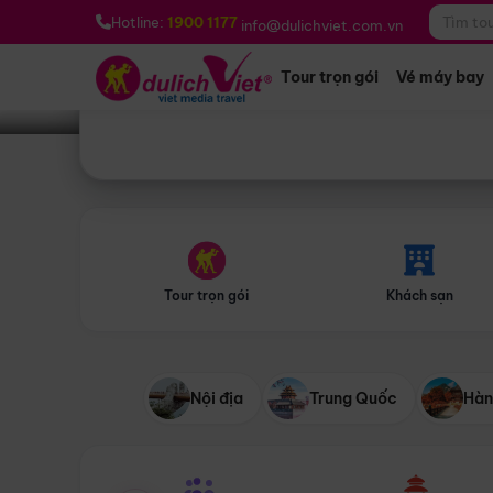
Bạn muốn đi đâu?
*
Hotline:
1900 1177
info@dulichviet.com.vn
Tour trọn gói
Vé máy bay
Tour trọn gói
Khách sạn
Nội địa
Trung Quốc
Hàn