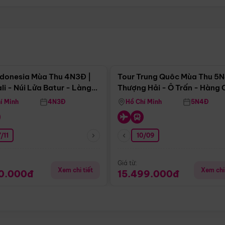
Điểm nổi bật
Điểm nổi
ndonesia Mùa Thu 4N3Đ |
Tour Trung Quôc Mùa Thu 5N
li - Núi Lửa Batur - Làng
Thượng Hải - Ô Trấn - Hàng
puran
(Tour Không Shopping)
í Minh
4N3Đ
Hồ Chí Minh
5N4Đ
/11
10/09
Giá từ:
Xem chi tiết
Xem chi 
90.000đ
15.499.000đ