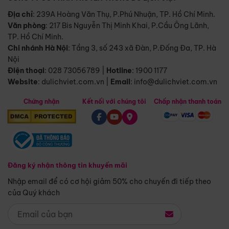
Địa chỉ
: 239A Hoàng Văn Thụ, P.Phú Nhuận, TP. Hồ Chí Minh.
Văn phòng
:
217 Bis Nguyễn Thị Minh Khai, P.Cầu Ông Lãnh,
TP. Hồ Chí Minh.
Chi nhánh Hà Nội
:
Tầng 3, số 243 xã Đàn, P.Đống Đa, TP. Hà
Nội
Điện thoại
:
028 73056789
|
Hotline
:
1900 1177
Website
:
dulichviet.com.vn
|
Email
:
info@dulichviet.com.vn
Chứng nhận
Kết nối với chúng tôi
Chấp nhận thanh toán
Đăng ký nhận thông tin khuyến mãi
Nhập email để có cơ hội giảm 50% cho chuyến đi tiếp theo
của Quý khách