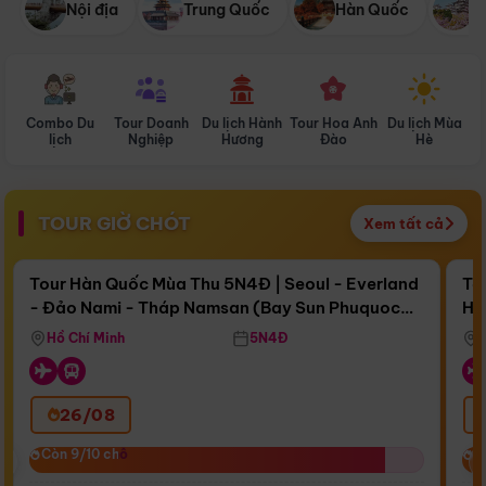
Nội địa
Trung Quốc
Hàn Quốc
N
Combo Du
Tour Doanh
Du lịch Hành
Tour Hoa Anh
Du lịch Mùa
D
lịch
Nghiệp
Hương
Đào
Hè
TOUR GIỜ CHÓT
Xem tất cả
Điểm nổi bật
Còn
16 ngày 14:05:39
Cò
Tour Hàn Quốc Mùa Thu 5N4Đ | Seoul - Everland
To
- Đảo Nami - Tháp Namsan (Bay Sun Phuquoc
Hò
Bay Sun Phuquoc Airways
Tặ
Airways)
Aq
Hồ Chí Minh
5N4Đ
26/08
‹
Còn 9/10 chỗ
Còn 9/10 chỗ
C
C