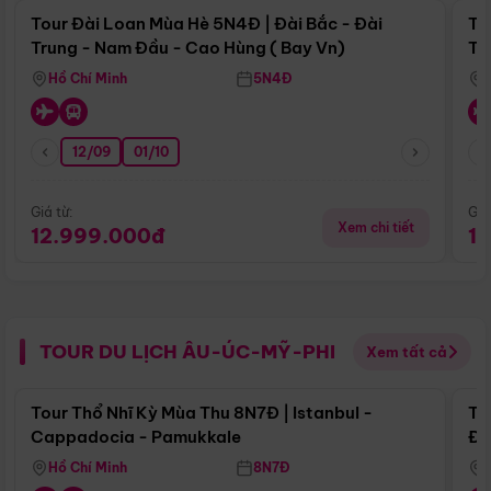
Tour Đài Loan Mùa Hè 5N4Đ | Đài Bắc - Đài
To
Trung - Nam Đầu - Cao Hùng ( Bay Vn)
Tr
Hồ Chí Minh
5N4Đ
12/09
01/10
Giá từ:
Giá
Xem chi tiết
12.999.000đ
1
TOUR DU LỊCH ÂU-ÚC-MỸ-PHI
Xem tất cả
Điểm nổi bật
Tour Thổ Nhĩ Kỳ Mùa Thu 8N7Đ | Istanbul -
To
Cappadocia - Pamukkale
Đế
Hồ Chí Minh
8N7Đ