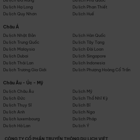
Du lịch Đà Nẵng
Du lịch Phú Quốc
Du lịch Hạ Long
Du lịch Phan Thiết
Du lịch Quy Nhơn
Du lịch Huế
Châu Á
Du lịch Nhật Bản
Du lịch Hàn Quốc
Du lịch Trung Quốc
Du lịch Tây Tạng
Du lịch Malaysia
Du lịch Đài Loan
Du lịch Dubai
Du lịch Singapore
Du lịch Thái Lan
Du lịch Indonesia
Du lịch Trương Gia Giới
Du lịch Phượng Hoàng Cổ Trấn
Châu Âu - Úc - Mỹ
Du lịch Châu Âu
Du lịch Mỹ
Du lịch Đức
Du lịch Thổ Nhĩ Kỳ
Du lịch Thụy Sĩ
Du lịch Bỉ
Du lịch Anh
Du lịch Nga
Du lịch luxembourg
Du lịch Pháp
Du lịch Hà Lan
Du lịch Ý
CÔNG TY CỔ PHẦN TRUYỀN THÔNG DU LỊCH VIỆT