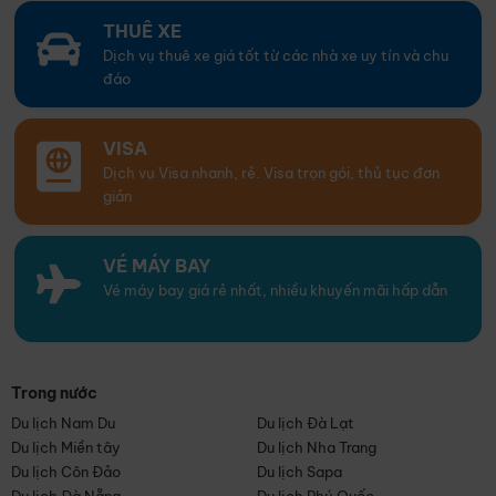
THUÊ XE
Dịch vụ thuê xe giá tốt từ các nhà xe uy tín và chu
đáo
VISA
Dịch vụ Visa nhanh, rẻ. Visa trọn gói, thủ tục đơn
giản
VÉ MÁY BAY
Vé máy bay giá rẻ nhất, nhiều khuyến mãi hấp dẫn
Trong nước
Du lịch Nam Du
Du lịch Đà Lạt
Du lịch Miền tây
Du lịch Nha Trang
Du lịch Côn Đảo
Du lịch Sapa