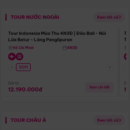
TOUR NƯỚC NGOÀI
Xem tất cả
Điểm nổi bật
Tour Indonesia Mùa Thu 4N3Đ | Đảo Bali - Núi
To
Lửa Batur - Làng Penglipuran
Tr
Hồ Chí Minh
4N3Đ
07/11
Giá từ:
Giá
Xem chi tiết
12.190.000đ
1
TOUR CHÂU Á
Xem tất cả
Điểm nổi bật