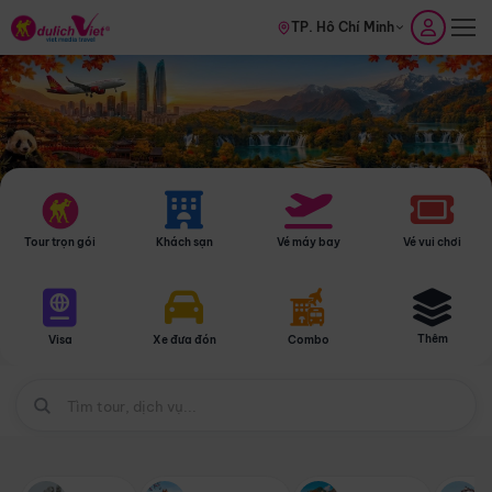
TP. Hồ Chí Minh
Tour trọn gói
Khách sạn
Vé máy bay
Vé vui chơi
Thêm
Visa
Xe đưa đón
Combo