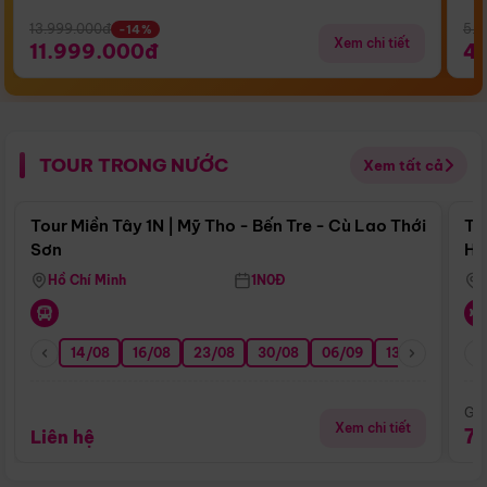
13.999.000đ
5.5
-14%
Xem chi tiết
11.999.000đ
4
TOUR TRONG NƯỚC
Xem tất cả
Điểm nổi bật
Tour Miền Tây 1N | Mỹ Tho - Bến Tre - Cù Lao Thới
To
Sơn
Hu
Hồ Chí Minh
1N0Đ
14/08
16/08
23/08
30/08
06/09
13/09
20/0
Giá
Xem chi tiết
7
Liên hệ