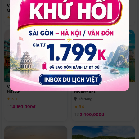
Quoc
Vinpearl Resort & Spa Phu
Phú Quốc
Quoc
★ 5.0
★ 5.0
Vinpearl Resort & Golf Nam
Melia Vinpearl Danang
Hội An
Riverfront
★ 5.0
Đà Nẵng
Từ
4,150,000đ
★ 5.0
Từ
2,400,000đ