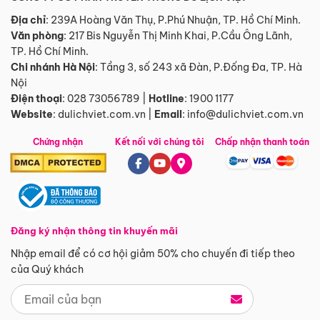
Địa chỉ
: 239A Hoàng Văn Thụ, P.Phú Nhuận, TP. Hồ Chí Minh.
Văn phòng
:
217 Bis Nguyễn Thị Minh Khai, P.Cầu Ông Lãnh,
TP. Hồ Chí Minh.
Chi nhánh Hà Nội
:
Tầng 3, số 243 xã Đàn, P.Đống Đa, TP. Hà
Nội
Điện thoại
:
028 73056789
|
Hotline
:
1900 1177
Website
:
dulichviet.com.vn
|
Email
:
info@dulichviet.com.vn
Chứng nhận
Kết nối với chúng tôi
Chấp nhận thanh toán
Đăng ký nhận thông tin khuyến mãi
Nhập email để có cơ hội giảm 50% cho chuyến đi tiếp theo
của Quý khách