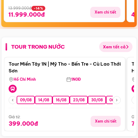
13.999.000đ
-14%
Xem chi tiết
11.999.000đ
4
TOUR TRONG NƯỚC
Xem tất cả
Điểm nổi bật
Tour Miền Tây 1N | Mỹ Tho - Bến Tre - Cù Lao Thới
To
Sơn
Hu
Hồ Chí Minh
1N0Đ
09/08
14/08
16/08
23/08
30/08
06/09
13/0
Giá từ:
Giá
Xem chi tiết
399.000đ
7