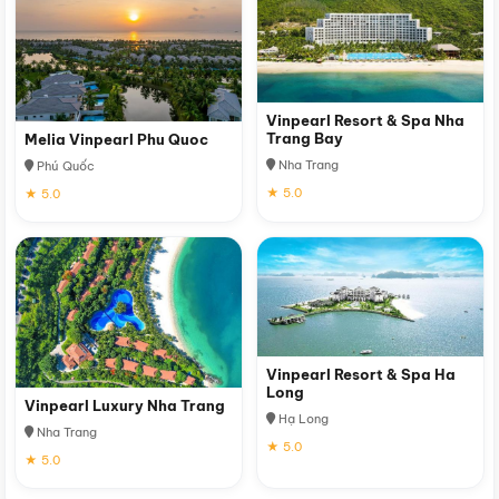
Vinpearl Resort & Spa Nha
Trang Bay
Melia Vinpearl Phu Quoc
Nha Trang
Phú Quốc
★ 5.0
★ 5.0
Vinpearl Resort & Spa Ha
Long
Vinpearl Luxury Nha Trang
Hạ Long
Nha Trang
★ 5.0
★ 5.0