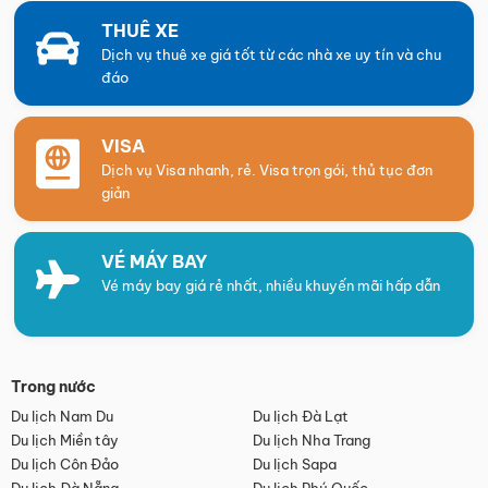
THUÊ XE
Dịch vụ thuê xe giá tốt từ các nhà xe uy tín và chu
đáo
VISA
Dịch vụ Visa nhanh, rẻ. Visa trọn gói, thủ tục đơn
giản
VÉ MÁY BAY
Vé máy bay giá rẻ nhất, nhiều khuyến mãi hấp dẫn
Trong nước
Du lịch Nam Du
Du lịch Đà Lạt
Du lịch Miền tây
Du lịch Nha Trang
Du lịch Côn Đảo
Du lịch Sapa