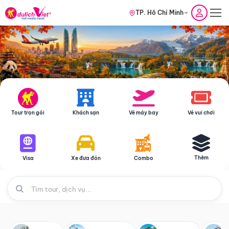
TP. Hồ Chí Minh
Tour trọn gói
Khách sạn
Vé máy bay
Vé vui chơi
Thêm
Visa
Xe đưa đón
Combo