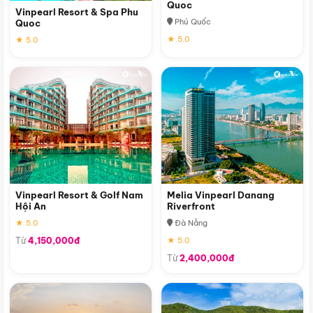
Quoc
Vinpearl Resort & Spa Phu
Phú Quốc
Quoc
★ 5.0
★ 5.0
Vinpearl Resort & Golf Nam
Melia Vinpearl Danang
Hội An
Riverfront
★ 5.0
Đà Nẵng
Từ
4,150,000đ
★ 5.0
Từ
2,400,000đ