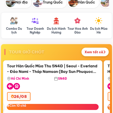
Nội địa
Trung Quốc
Hàn Quốc
N
Combo Du
Tour Doanh
Du lịch Hành
Tour Hoa Anh
Du lịch Mùa
D
lịch
Nghiệp
Hương
Đào
Hè
TOUR GIỜ CHÓT
Xem tất cả
Điểm nổi bật
Còn
19 ngày 12:26:47
Cò
Tour Hàn Quốc Mùa Thu 5N4Đ | Seoul - Everland
To
- Đảo Nami - Tháp Namsan (Bay Sun Phuquoc
Hò
Tặ
Airways)
Aq
Hồ Chí Minh
5N4Đ
26/08
‹
Còn 10 chỗ
Còn 10 chỗ
C
C