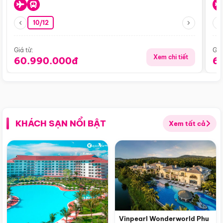
10/12
Giá từ:
Giá
Xem chi tiết
60.990.000đ
6
KHÁCH SẠN NỔI BẬT
Xem tất cả
Vinpearl Wonderworld Phu