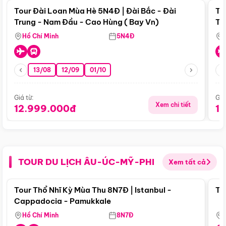
Tour Đài Loan Mùa Hè 5N4Đ | Đài Bắc - Đài
To
Trung - Nam Đầu - Cao Hùng ( Bay Vn)
Tr
Hồ Chí Minh
5N4Đ
13/08
12/09
01/10
Giá từ:
Giá
Xem chi tiết
12.999.000đ
1
TOUR DU LỊCH ÂU-ÚC-MỸ-PHI
Xem tất cả
Điểm nổi bật
Tour Thổ Nhĩ Kỳ Mùa Thu 8N7Đ | Istanbul -
To
Cappadocia - Pamukkale
Hồ Chí Minh
8N7Đ