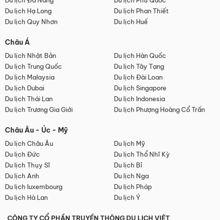
Du lịch Đà Nẵng
Du lịch Phú Quốc
Du lịch Hạ Long
Du lịch Phan Thiết
Du lịch Quy Nhơn
Du lịch Huế
Châu Á
Du lịch Nhật Bản
Du lịch Hàn Quốc
Du lịch Trung Quốc
Du lịch Tây Tạng
Du lịch Malaysia
Du lịch Đài Loan
Du lịch Dubai
Du lịch Singapore
Du lịch Thái Lan
Du lịch Indonesia
Du lịch Trương Gia Giới
Du lịch Phượng Hoàng Cổ Trấn
Châu Âu - Úc - Mỹ
Du lịch Châu Âu
Du lịch Mỹ
Du lịch Đức
Du lịch Thổ Nhĩ Kỳ
Du lịch Thụy Sĩ
Du lịch Bỉ
Du lịch Anh
Du lịch Nga
Du lịch luxembourg
Du lịch Pháp
Du lịch Hà Lan
Du lịch Ý
CÔNG TY CỔ PHẦN TRUYỀN THÔNG DU LỊCH VIỆT