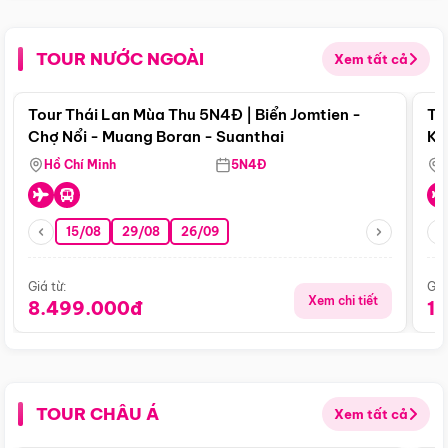
TOUR NƯỚC NGOÀI
Xem tất cả
Điểm nổi bật
Tour Thái Lan Mùa Thu 5N4Đ | Biển Jomtien -
To
Chợ Nổi - Muang Boran - Suanthai
Ku
Si
Hồ Chí Minh
5N4Đ
15/08
29/08
26/09
Giá từ:
Giá
Xem chi tiết
8.499.000đ
1
TOUR CHÂU Á
Xem tất cả
Điểm nổi bật