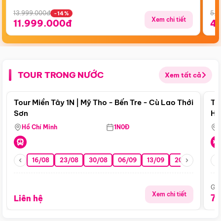
13.999.000đ
5.5
-14%
Xem chi tiết
11.999.000đ
4
TOUR TRONG NƯỚC
Xem tất cả
Điểm nổi bật
Tour Miền Tây 1N | Mỹ Tho - Bến Tre - Cù Lao Thới
To
Sơn
Hu
Hồ Chí Minh
1N0Đ
16/08
23/08
30/08
06/09
13/09
20/09
27/0
Giá
Xem chi tiết
7
Liên hệ