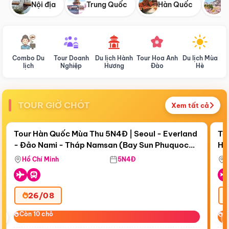
Nội địa
Trung Quốc
Hàn Quốc
N
Combo Du
Tour Doanh
Du lịch Hành
Tour Hoa Anh
Du lịch Mùa
D
lịch
Nghiệp
Hương
Đào
Hè
TOUR GIỜ CHÓT
Xem tất cả
Điểm nổi bật
Còn
17 ngày 19:19:41
Cò
Tour Hàn Quốc Mùa Thu 5N4Đ | Seoul - Everland
To
- Đảo Nami - Tháp Namsan (Bay Sun Phuquoc
Hò
Bay Sun Phuquoc Airways
Tặ
Airways)
Aq
Hồ Chí Minh
5N4Đ
26/08
‹
Còn 10 chỗ
Còn 10 chỗ
C
C