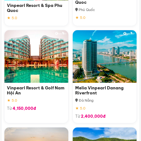
Quoc
Vinpearl Resort & Spa Phu
Phú Quốc
Quoc
★ 5.0
★ 5.0
Vinpearl Resort & Golf Nam
Melia Vinpearl Danang
Hội An
Riverfront
★ 5.0
Đà Nẵng
Từ
4,150,000đ
★ 5.0
Từ
2,400,000đ