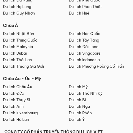
Du lịch Đà Nẵng
Du lịch Phú Quốc
Du lịch Hạ Long
Du lịch Phan Thiết
Du lịch Quy Nhơn
Du lịch Huế
Châu Á
Du lịch Nhật Bản
Du lịch Hàn Quốc
Du lịch Trung Quốc
Du lịch Tây Tạng
Du lịch Malaysia
Du lịch Đài Loan
Du lịch Dubai
Du lịch Singapore
Du lịch Thái Lan
Du lịch Indonesia
Du lịch Trương Gia Giới
Du lịch Phượng Hoàng Cổ Trấn
Châu Âu - Úc - Mỹ
Du lịch Châu Âu
Du lịch Mỹ
Du lịch Đức
Du lịch Thổ Nhĩ Kỳ
Du lịch Thụy Sĩ
Du lịch Bỉ
Du lịch Anh
Du lịch Nga
Du lịch luxembourg
Du lịch Pháp
Du lịch Hà Lan
Du lịch Ý
CÔNG TY CỔ PHẦN TRUYỀN THÔNG DU LỊCH VIỆT