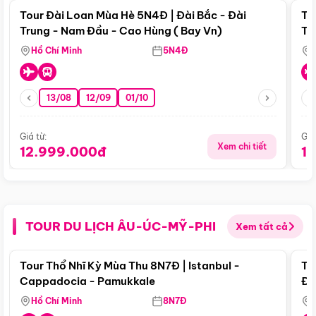
Tour Đài Loan Mùa Hè 5N4Đ | Đài Bắc - Đài
To
Trung - Nam Đầu - Cao Hùng ( Bay Vn)
Tr
Hồ Chí Minh
5N4Đ
13/08
12/09
01/10
Giá từ:
Giá
Xem chi tiết
12.999.000đ
1
TOUR DU LỊCH ÂU-ÚC-MỸ-PHI
Xem tất cả
Điểm nổi bật
Tour Thổ Nhĩ Kỳ Mùa Thu 8N7Đ | Istanbul -
To
Cappadocia - Pamukkale
Đế
Hồ Chí Minh
8N7Đ