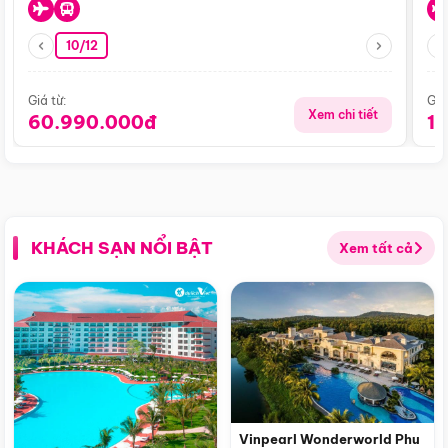
10/12
Giá từ:
Giá
Xem chi tiết
60.990.000đ
1
KHÁCH SẠN NỔI BẬT
Xem tất cả
Vinpearl Wonderworld Phu