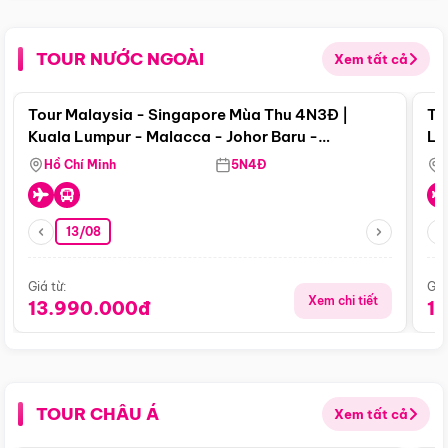
TOUR NƯỚC NGOÀI
Xem tất cả
Điểm nổi bật
Tour Malaysia - Singapore Mùa Thu 4N3Đ |
To
Kuala Lumpur - Malacca - Johor Baru -
Lử
Singapore
Hồ Chí Minh
5N4Đ
13/08
Giá từ:
Giá
Xem chi tiết
13.990.000đ
1
TOUR CHÂU Á
Xem tất cả
Điểm nổi bật