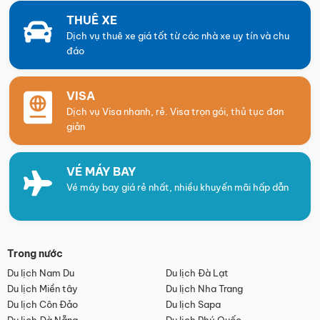
THUÊ XE
Dịch vụ thuê xe giá tốt từ các nhà xe uy tín và chu
đáo
VISA
Dịch vụ Visa nhanh, rẻ. Visa trọn gói, thủ tục đơn
giản
VÉ MÁY BAY
Vé máy bay giá rẻ nhất, nhiều khuyến mãi hấp dẫn
Trong nước
Du lịch Nam Du
Du lịch Đà Lạt
Du lịch Miền tây
Du lịch Nha Trang
Du lịch Côn Đảo
Du lịch Sapa