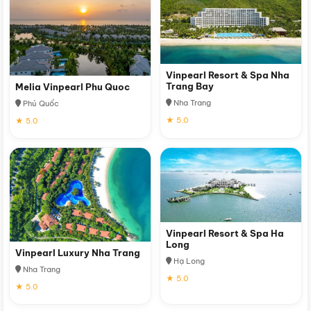
Vinpearl Resort & Spa Nha
Trang Bay
Melia Vinpearl Phu Quoc
Nha Trang
Phú Quốc
★ 5.0
★ 5.0
Vinpearl Resort & Spa Ha
Long
Vinpearl Luxury Nha Trang
Hạ Long
Nha Trang
★ 5.0
★ 5.0