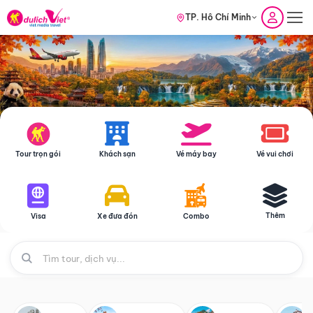
TP. Hồ Chí Minh
Tour trọn gói
Khách sạn
Vé máy bay
Vé vui chơi
Thêm
Visa
Xe đưa đón
Combo