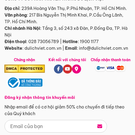
Địa chỉ
: 239A Hoàng Văn Thụ, P.Phú Nhuận, TP. Hồ Chí Minh.
Văn phòng
:
217 Bis Nguyễn Thị Minh Khai, P.Cầu Ông Lãnh,
TP. Hồ Chí Minh.
Chi nhánh Hà Nội
:
Tầng 3, số 243 xã Đàn, P.Đống Đa, TP. Hà
Nội
Điện thoại
:
028 73056789
|
Hotline
:
1900 1177
Website
:
dulichviet.com.vn
|
Email
:
info@dulichviet.com.vn
Chứng nhận
Kết nối với chúng tôi
Chấp nhận thanh toán
Đăng ký nhận thông tin khuyến mãi
Nhập email để có cơ hội giảm 50% cho chuyến đi tiếp theo
của Quý khách