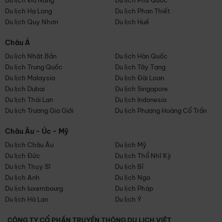
Du lịch Đà Nẵng
Du lịch Phú Quốc
Du lịch Hạ Long
Du lịch Phan Thiết
Du lịch Quy Nhơn
Du lịch Huế
Châu Á
Du lịch Nhật Bản
Du lịch Hàn Quốc
Du lịch Trung Quốc
Du lịch Tây Tạng
Du lịch Malaysia
Du lịch Đài Loan
Du lịch Dubai
Du lịch Singapore
Du lịch Thái Lan
Du lịch Indonesia
Du lịch Trương Gia Giới
Du lịch Phượng Hoàng Cổ Trấn
Châu Âu - Úc - Mỹ
Du lịch Châu Âu
Du lịch Mỹ
Du lịch Đức
Du lịch Thổ Nhĩ Kỳ
Du lịch Thụy Sĩ
Du lịch Bỉ
Du lịch Anh
Du lịch Nga
Du lịch luxembourg
Du lịch Pháp
Du lịch Hà Lan
Du lịch Ý
CÔNG TY CỔ PHẦN TRUYỀN THÔNG DU LỊCH VIỆT