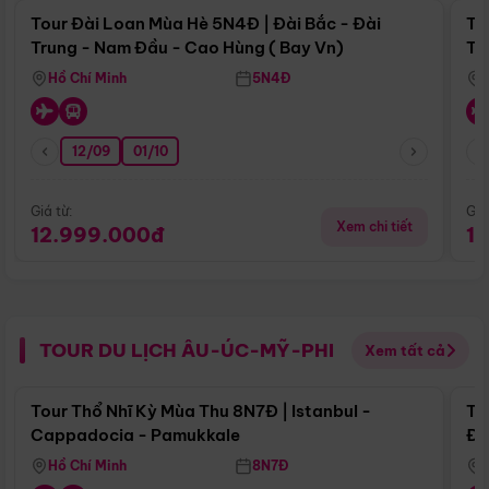
Tour Đài Loan Mùa Hè 5N4Đ | Đài Bắc - Đài
To
Trung - Nam Đầu - Cao Hùng ( Bay Vn)
Tr
Hồ Chí Minh
5N4Đ
12/09
01/10
Giá từ:
Giá
Xem chi tiết
12.999.000đ
1
TOUR DU LỊCH ÂU-ÚC-MỸ-PHI
Xem tất cả
Điểm nổi bật
Tour Thổ Nhĩ Kỳ Mùa Thu 8N7Đ | Istanbul -
To
Cappadocia - Pamukkale
Đế
Hồ Chí Minh
8N7Đ