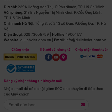
Địa chỉ
: 239A Hoàng Văn Thụ, P.Phú Nhuận, TP. Hồ Chí Minh.
Văn phòng
:
217 Bis Nguyễn Thị Minh Khai, P.Cầu Ông Lãnh,
TP. Hồ Chí Minh.
Chi nhánh Hà Nội
:
Tầng 3, số 243 xã Đàn, P.Đống Đa, TP. Hà
Nội
Điện thoại
:
028 73056789
|
Hotline
:
1900 1177
Website
:
dulichviet.com.vn
|
Email
:
info@dulichviet.com.vn
Chứng nhận
Kết nối với chúng tôi
Chấp nhận thanh toán
Đăng ký nhận thông tin khuyến mãi
Nhập email để có cơ hội giảm 50% cho chuyến đi tiếp theo
của Quý khách