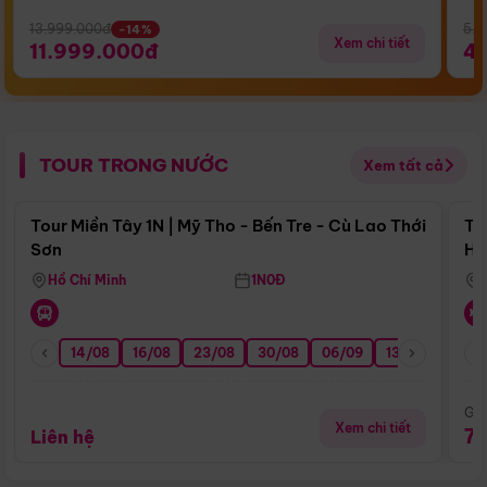
13.999.000đ
5.5
-14%
Xem chi tiết
11.999.000đ
4
TOUR TRONG NƯỚC
Xem tất cả
Điểm nổi bật
Tour Miền Tây 1N | Mỹ Tho - Bến Tre - Cù Lao Thới
To
Sơn
Hu
Hồ Chí Minh
1N0Đ
14/08
16/08
23/08
30/08
06/09
13/09
20/0
Giá
Xem chi tiết
7
Liên hệ