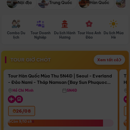
Nội địa
Trung Quốc
Hàn Quốc
N
Combo Du
Tour Doanh
Du lịch Hành
Tour Hoa Anh
Du lịch Mùa
D
lịch
Nghiệp
Hương
Đào
Hè
TOUR GIỜ CHÓT
Xem tất cả
Điểm nổi bật
Còn
16 ngày 14:20:33
Cò
Tour Hàn Quốc Mùa Thu 5N4Đ | Seoul - Everland
To
- Đảo Nami - Tháp Namsan (Bay Sun Phuquoc
Hò
Bay Sun Phuquoc Airways
Tặ
Airways)
Aq
Hồ Chí Minh
5N4Đ
26/08
‹
Còn 9/10 chỗ
Còn 9/10 chỗ
C
C