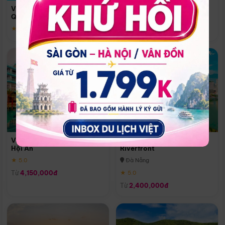
Quoc
Vinpearl Resort & Spa Phu
Phú Quốc
Quoc
★ 5.0
★ 5.0
Vinpearl Resort & Golf Nam
Melia Vinpearl Danang
Hội An
Riverfront
★ 5.0
Đà Nẵng
Từ
4,150,000đ
★ 5.0
Từ
2,400,000đ