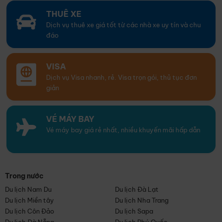
THUÊ XE
Dịch vụ thuê xe giá tốt từ các nhà xe uy tín và chu
đáo
VISA
Dịch vụ Visa nhanh, rẻ. Visa trọn gói, thủ tục đơn
giản
VÉ MÁY BAY
Vé máy bay giá rẻ nhất, nhiều khuyến mãi hấp dẫn
Trong nước
Du lịch Nam Du
Du lịch Đà Lạt
Du lịch Miền tây
Du lịch Nha Trang
Du lịch Côn Đảo
Du lịch Sapa