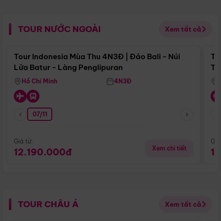
TOUR NƯỚC NGOÀI
Xem tất cả
Điểm nổi bật
Tour Indonesia Mùa Thu 4N3Đ | Đảo Bali - Núi
To
Lửa Batur - Làng Penglipuran
Tr
Hồ Chí Minh
4N3Đ
07/11
Giá từ:
Giá
Xem chi tiết
12.190.000đ
1
TOUR CHÂU Á
Xem tất cả
Điểm nổi bật