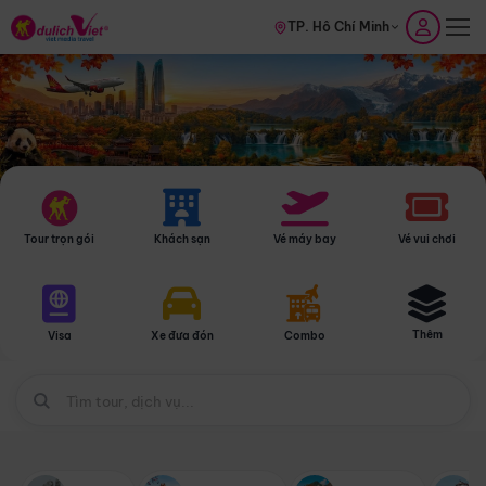
TP. Hồ Chí Minh
Tour trọn gói
Khách sạn
Vé máy bay
Vé vui chơi
Thêm
Visa
Xe đưa đón
Combo