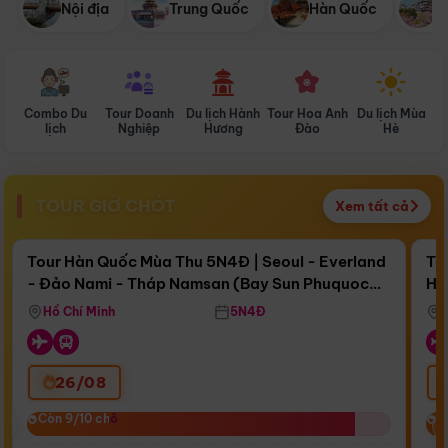
Nội địa
Trung Quốc
Hàn Quốc
N
Combo Du
Tour Doanh
Du lịch Hành
Tour Hoa Anh
Du lịch Mùa
D
lịch
Nghiệp
Hương
Đào
Hè
TOUR GIỜ CHÓT
Xem tất cả
Điểm nổi bật
Còn
15 ngày 17:30:34
Cò
Tour Hàn Quốc Mùa Thu 5N4Đ | Seoul - Everland
To
- Đảo Nami - Tháp Namsan (Bay Sun Phuquoc
Hò
Bay Sun Phuquoc Airways
Tặ
Airways)
Aq
Hồ Chí Minh
5N4Đ
26/08
‹
Còn 9/10 chỗ
Còn 9/10 chỗ
C
C