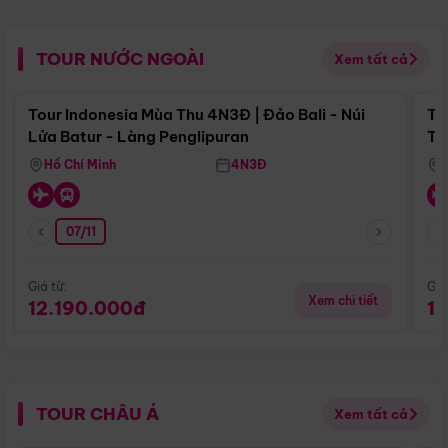
TOUR NƯỚC NGOÀI
Xem tất cả
Điểm nổi bật
Tour Indonesia Mùa Thu 4N3Đ | Đảo Bali - Núi
To
Lửa Batur - Làng Penglipuran
Tr
Hồ Chí Minh
4N3Đ
07/11
Giá từ:
Giá
Xem chi tiết
12.190.000đ
1
TOUR CHÂU Á
Xem tất cả
Điểm nổi bật