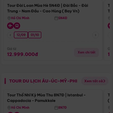
Tour Đài Loan Mùa Hè 5N4Đ | Đài Bắc - Đài
To
Trung - Nam Đầu - Cao Hùng ( Bay Vn)
Tr
Hồ Chí Minh
5N4Đ
12/09
01/10
Giá từ:
Giá
Xem chi tiết
12.999.000đ
1
TOUR DU LỊCH ÂU-ÚC-MỸ-PHI
Xem tất cả
Điểm nổi bật
Tour Thổ Nhĩ Kỳ Mùa Thu 8N7Đ | Istanbul -
To
Cappadocia - Pamukkale
(B
Hồ Chí Minh
8N7Đ