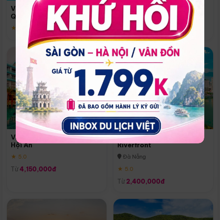
Quoc
Vinpearl Resort & Spa Phu
Phú Quốc
Quoc
★ 5.0
★ 5.0
Vinpearl Resort & Golf Nam
Melia Vinpearl Danang
Hội An
Riverfront
★ 5.0
Đà Nẵng
Từ
4,150,000đ
★ 5.0
Từ
2,400,000đ