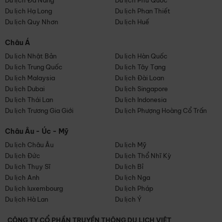
Du lịch Đà Nẵng
Du lịch Phú Quốc
Du lịch Hạ Long
Du lịch Phan Thiết
Du lịch Quy Nhơn
Du lịch Huế
Châu Á
Du lịch Nhật Bản
Du lịch Hàn Quốc
Du lịch Trung Quốc
Du lịch Tây Tạng
Du lịch Malaysia
Du lịch Đài Loan
Du lịch Dubai
Du lịch Singapore
Du lịch Thái Lan
Du lịch Indonesia
Du lịch Trương Gia Giới
Du lịch Phượng Hoàng Cổ Trấn
Châu Âu - Úc - Mỹ
Du lịch Châu Âu
Du lịch Mỹ
Du lịch Đức
Du lịch Thổ Nhĩ Kỳ
Du lịch Thụy Sĩ
Du lịch Bỉ
Du lịch Anh
Du lịch Nga
Du lịch luxembourg
Du lịch Pháp
Du lịch Hà Lan
Du lịch Ý
CÔNG TY CỔ PHẦN TRUYỀN THÔNG DU LỊCH VIỆT