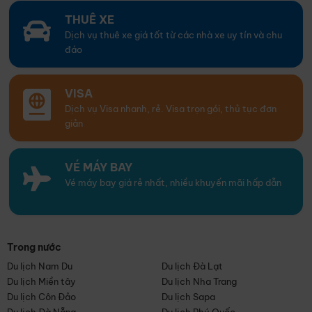
THUÊ XE
Dịch vụ thuê xe giá tốt từ các nhà xe uy tín và chu
đáo
VISA
Dịch vụ Visa nhanh, rẻ. Visa trọn gói, thủ tục đơn
giản
VÉ MÁY BAY
Vé máy bay giá rẻ nhất, nhiều khuyến mãi hấp dẫn
Trong nước
Du lịch Nam Du
Du lịch Đà Lạt
Du lịch Miền tây
Du lịch Nha Trang
Du lịch Côn Đảo
Du lịch Sapa