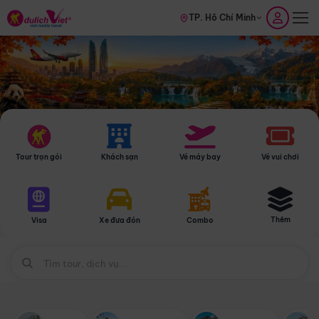
TP. Hồ Chí Minh
Tour trọn gói
Khách sạn
Vé máy bay
Vé vui chơi
Thêm
Visa
Xe đưa đón
Combo