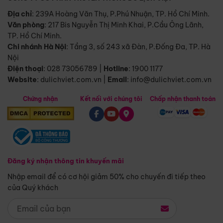
Địa chỉ
: 239A Hoàng Văn Thụ, P.Phú Nhuận, TP. Hồ Chí Minh.
Văn phòng
:
217 Bis Nguyễn Thị Minh Khai, P.Cầu Ông Lãnh,
TP. Hồ Chí Minh.
Chi nhánh Hà Nội
:
Tầng 3, số 243 xã Đàn, P.Đống Đa, TP. Hà
Nội
Điện thoại
:
028 73056789
|
Hotline
:
1900 1177
Website
:
dulichviet.com.vn
|
Email
:
info@dulichviet.com.vn
Chứng nhận
Kết nối với chúng tôi
Chấp nhận thanh toán
Đăng ký nhận thông tin khuyến mãi
Nhập email để có cơ hội giảm 50% cho chuyến đi tiếp theo
của Quý khách