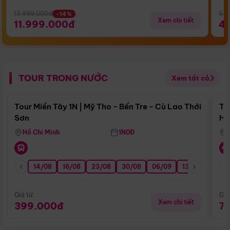
13.999.000đ
5.5
-14%
Xem chi tiết
11.999.000đ
4
TOUR TRONG NƯỚC
Xem tất cả
Điểm nổi bật
Tour Miền Tây 1N | Mỹ Tho - Bến Tre - Cù Lao Thới
To
Sơn
Hu
Hồ Chí Minh
1N0Đ
14/08
16/08
23/08
30/08
06/09
13/09
20/0
Giá từ:
Giá
Xem chi tiết
399.000đ
7