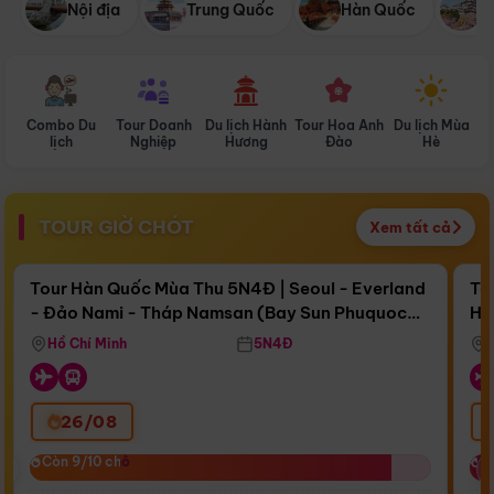
Nội địa
Trung Quốc
Hàn Quốc
N
Combo Du
Tour Doanh
Du lịch Hành
Tour Hoa Anh
Du lịch Mùa
D
lịch
Nghiệp
Hương
Đào
Hè
TOUR GIỜ CHÓT
Xem tất cả
Điểm nổi bật
Còn
17 ngày 04:46:29
Cò
Tour Hàn Quốc Mùa Thu 5N4Đ | Seoul - Everland
To
- Đảo Nami - Tháp Namsan (Bay Sun Phuquoc
Hò
Bay Sun Phuquoc Airways
Tặ
Airways)
Aq
Hồ Chí Minh
5N4Đ
26/08
‹
Còn 9/10 chỗ
Còn 9/10 chỗ
C
C