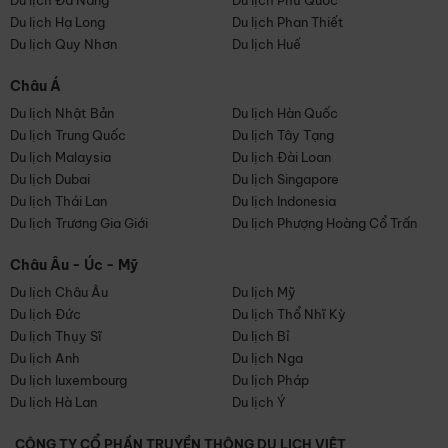
Du lịch Đà Nẵng
Du lịch Phú Quốc
Du lịch Hạ Long
Du lịch Phan Thiết
Du lịch Quy Nhơn
Du lịch Huế
Châu Á
Du lịch Nhật Bản
Du lịch Hàn Quốc
Du lịch Trung Quốc
Du lịch Tây Tạng
Du lịch Malaysia
Du lịch Đài Loan
Du lịch Dubai
Du lịch Singapore
Du lịch Thái Lan
Du lịch Indonesia
Du lịch Trương Gia Giới
Du lịch Phượng Hoàng Cổ Trấn
Châu Âu - Úc - Mỹ
Du lịch Châu Âu
Du lịch Mỹ
Du lịch Đức
Du lịch Thổ Nhĩ Kỳ
Du lịch Thụy Sĩ
Du lịch Bỉ
Du lịch Anh
Du lịch Nga
Du lịch luxembourg
Du lịch Pháp
Du lịch Hà Lan
Du lịch Ý
CÔNG TY CỔ PHẦN TRUYỀN THÔNG DU LỊCH VIỆT