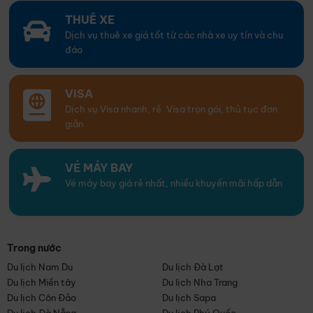
THUÊ XE
Dịch vụ thuê xe giá tốt từ các nhà xe uy tín và chu
đáo
VISA
Dịch vụ Visa nhanh, rẻ. Visa trọn gói, thủ tục đơn
giản
VÉ MÁY BAY
Vé máy bay giá rẻ nhất, nhiều khuyến mãi hấp dẫn
Trong nước
Du lịch Nam Du
Du lịch Đà Lạt
Du lịch Miền tây
Du lịch Nha Trang
Du lịch Côn Đảo
Du lịch Sapa