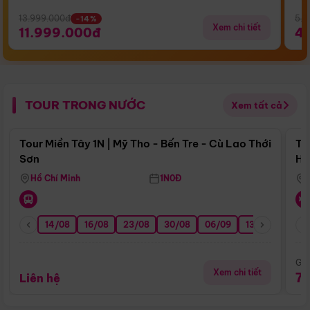
13.999.000đ
5.5
-14%
Xem chi tiết
11.999.000đ
4
TOUR TRONG NƯỚC
Xem tất cả
Điểm nổi bật
Tour Miền Tây 1N | Mỹ Tho - Bến Tre - Cù Lao Thới
To
Sơn
Hu
Hồ Chí Minh
1N0Đ
14/08
16/08
23/08
30/08
06/09
13/09
20/0
Giá
Xem chi tiết
7
Liên hệ