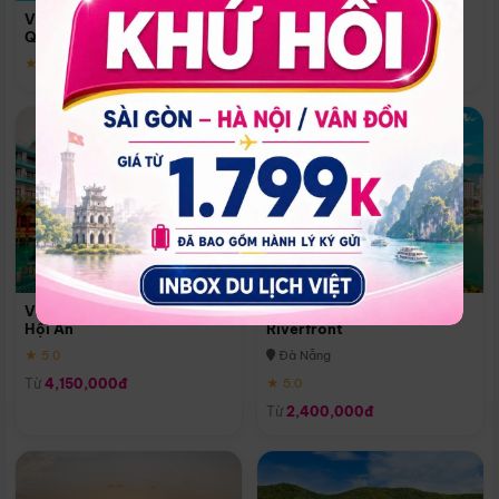
Quoc
Vinpearl Resort & Spa Phu
Phú Quốc
Quoc
★ 5.0
★ 5.0
Vinpearl Resort & Golf Nam
Melia Vinpearl Danang
Hội An
Riverfront
★ 5.0
Đà Nẵng
Từ
4,150,000đ
★ 5.0
Từ
2,400,000đ