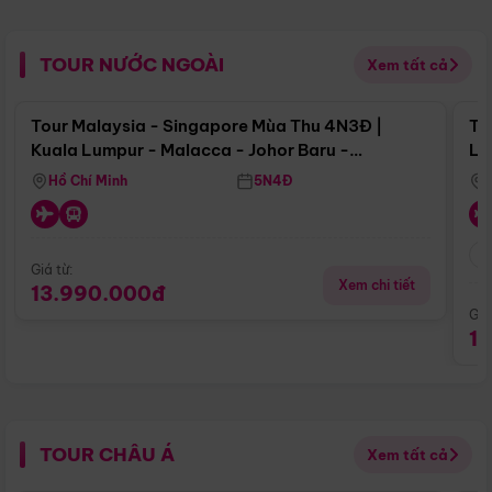
TOUR NƯỚC NGOÀI
Xem tất cả
Điểm nổi bật
Tour Malaysia - Singapore Mùa Thu 4N3Đ |
To
Kuala Lumpur - Malacca - Johor Baru -
Lử
Singapore
Hồ Chí Minh
5N4Đ
Giá từ:
Xem chi tiết
13.990.000đ
Giá
1
TOUR CHÂU Á
Xem tất cả
Điểm nổi bật