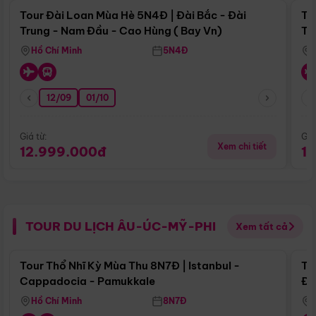
Tour Đài Loan Mùa Hè 5N4Đ | Đài Bắc - Đài
To
Trung - Nam Đầu - Cao Hùng ( Bay Vn)
Tr
Hồ Chí Minh
5N4Đ
12/09
01/10
Giá từ:
Giá
Xem chi tiết
12.999.000đ
1
TOUR DU LỊCH ÂU-ÚC-MỸ-PHI
Xem tất cả
Điểm nổi bật
Tour Thổ Nhĩ Kỳ Mùa Thu 8N7Đ | Istanbul -
To
Cappadocia - Pamukkale
Đế
Hồ Chí Minh
8N7Đ