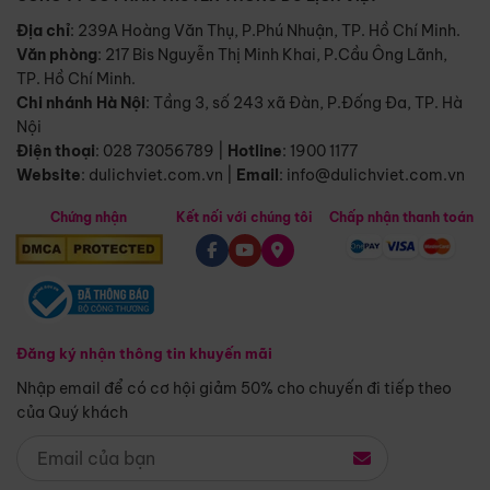
Địa chỉ
: 239A Hoàng Văn Thụ, P.Phú Nhuận, TP. Hồ Chí Minh.
Văn phòng
:
217 Bis Nguyễn Thị Minh Khai, P.Cầu Ông Lãnh,
TP. Hồ Chí Minh.
Chi nhánh Hà Nội
:
Tầng 3, số 243 xã Đàn, P.Đống Đa, TP. Hà
Nội
Điện thoại
:
028 73056789
|
Hotline
:
1900 1177
Website
:
dulichviet.com.vn
|
Email
:
info@dulichviet.com.vn
Chứng nhận
Kết nối với chúng tôi
Chấp nhận thanh toán
Đăng ký nhận thông tin khuyến mãi
Nhập email để có cơ hội giảm 50% cho chuyến đi tiếp theo
của Quý khách