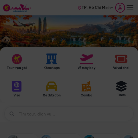
TP. Hồ Chí Minh
Tour trọn gói
Khách sạn
Vé máy bay
Vé vui chơi
Thêm
Visa
Xe đưa đón
Combo