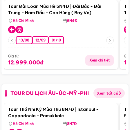
Tour Đài Loan Mùa Hè 5N4Đ | Đài Bắc - Đài
To
Trung - Nam Đầu - Cao Hùng ( Bay Vn)
Tr
Hồ Chí Minh
5N4Đ
13/08
12/09
01/10
Giá từ:
Giá
Xem chi tiết
12.999.000đ
1
TOUR DU LỊCH ÂU-ÚC-MỸ-PHI
Xem tất cả
Điểm nổi bật
Tour Thổ Nhĩ Kỳ Mùa Thu 8N7Đ | Istanbul -
To
Cappadocia - Pamukkale
Đế
Hồ Chí Minh
8N7Đ