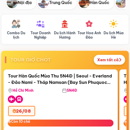
Nội địa
Trung Quốc
Hàn Quốc
N
Combo Du
Tour Doanh
Du lịch Hành
Tour Hoa Anh
Du lịch Mùa
D
lịch
Nghiệp
Hương
Đào
Hè
TOUR GIỜ CHÓT
Xem tất cả
Điểm nổi bật
Còn
17 ngày 21:45:00
Cò
Tour Hàn Quốc Mùa Thu 5N4Đ | Seoul - Everland
To
- Đảo Nami - Tháp Namsan (Bay Sun Phuquoc
Hò
Bay Sun Phuquoc Airways
Tặ
Airways)
Aq
Hồ Chí Minh
5N4Đ
26/08
‹
Còn 10 chỗ
Còn 10 chỗ
C
C