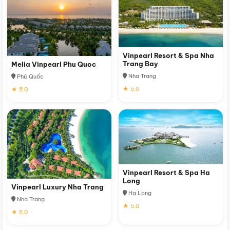
Vinpearl Resort & Spa Nha
Trang Bay
Melia Vinpearl Phu Quoc
Nha Trang
Phú Quốc
★ 5.0
★ 5.0
Vinpearl Resort & Spa Ha
Long
Vinpearl Luxury Nha Trang
Hạ Long
Nha Trang
★ 5.0
★ 5.0