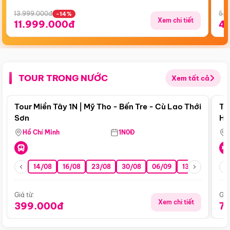
13.999.000đ
5.5
-14%
Xem chi tiết
11.999.000đ
4
TOUR TRONG NƯỚC
Xem tất cả
Điểm nổi bật
Tour Miền Tây 1N | Mỹ Tho - Bến Tre - Cù Lao Thới
To
Sơn
Hu
Hồ Chí Minh
1N0Đ
14/08
16/08
23/08
30/08
06/09
13/09
20/0
Giá từ:
Giá
Xem chi tiết
399.000đ
7