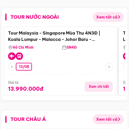
TOUR NƯỚC NGOÀI
Xem tất cả
Điểm nổi bật
Tour Malaysia - Singapore Mùa Thu 4N3Đ |
To
Kuala Lumpur - Malacca - Johor Baru -
Lử
Singapore
Hồ Chí Minh
5N4Đ
13/08
Giá từ:
Giá
Xem chi tiết
13.990.000đ
1
TOUR CHÂU Á
Xem tất cả
Điểm nổi bật