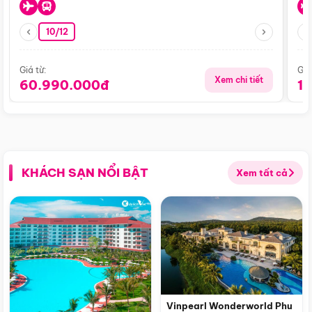
10/12
Giá từ:
Giá
Xem chi tiết
60.990.000đ
1
KHÁCH SẠN NỔI BẬT
Xem tất cả
Vinpearl Wonderworld Phu