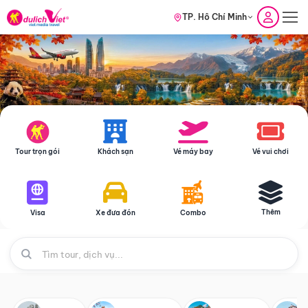
TP. Hồ Chí Minh
Tour trọn gói
Khách sạn
Vé máy bay
Vé vui chơi
Thêm
Visa
Xe đưa đón
Combo