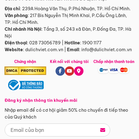
Địa chỉ
: 239A Hoàng Văn Thụ, P.Phú Nhuận, TP. Hồ Chí Minh.
Văn phòng
:
217 Bis Nguyễn Thị Minh Khai, P.Cầu Ông Lãnh,
TP. Hồ Chí Minh.
Chi nhánh Hà Nội
:
Tầng 3, số 243 xã Đàn, P.Đống Đa, TP. Hà
Nội
Điện thoại
:
028 73056789
|
Hotline
:
1900 1177
Website
:
dulichviet.com.vn
|
Email
:
info@dulichviet.com.vn
Chứng nhận
Kết nối với chúng tôi
Chấp nhận thanh toán
Đăng ký nhận thông tin khuyến mãi
Nhập email để có cơ hội giảm 50% cho chuyến đi tiếp theo
của Quý khách