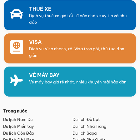
THUÊ XE
Dịch vụ thuê xe giá tốt từ các nhà xe uy tín và chu
đáo
VISA
Dịch vụ Visa nhanh, rẻ. Visa trọn gói, thủ tục đơn
giản
VÉ MÁY BAY
Vé máy bay giá rẻ nhất, nhiều khuyến mãi hấp dẫn
Trong nước
Du lịch Nam Du
Du lịch Đà Lạt
Du lịch Miền tây
Du lịch Nha Trang
Du lịch Côn Đảo
Du lịch Sapa