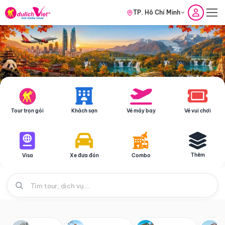
TP. Hồ Chí Minh
Tour trọn gói
Khách sạn
Vé máy bay
Vé vui chơi
Thêm
Visa
Xe đưa đón
Combo