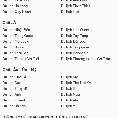
Du lịch Đà Nẵng
Du lịch Phú Quốc
Du lịch Hạ Long
Du lịch Phan Thiết
Du lịch Quy Nhơn
Du lịch Huế
Châu Á
Du lịch Nhật Bản
Du lịch Hàn Quốc
Du lịch Trung Quốc
Du lịch Tây Tạng
Du lịch Malaysia
Du lịch Đài Loan
Du lịch Dubai
Du lịch Singapore
Du lịch Thái Lan
Du lịch Indonesia
Du lịch Trương Gia Giới
Du lịch Phượng Hoàng Cổ Trấn
Châu Âu - Úc - Mỹ
Du lịch Châu Âu
Du lịch Mỹ
Du lịch Đức
Du lịch Thổ Nhĩ Kỳ
Du lịch Thụy Sĩ
Du lịch Bỉ
Du lịch Anh
Du lịch Nga
Du lịch luxembourg
Du lịch Pháp
Du lịch Hà Lan
Du lịch Ý
CÔNG TY CỔ PHẦN TRUYỀN THÔNG DU LỊCH VIỆT