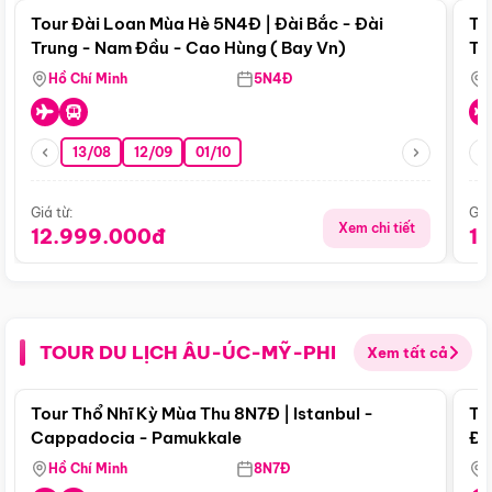
Tour Đài Loan Mùa Hè 5N4Đ | Đài Bắc - Đài
To
Trung - Nam Đầu - Cao Hùng ( Bay Vn)
Tr
Hồ Chí Minh
5N4Đ
13/08
12/09
01/10
Giá từ:
Giá
Xem chi tiết
12.999.000đ
1
TOUR DU LỊCH ÂU-ÚC-MỸ-PHI
Xem tất cả
Điểm nổi bật
Tour Thổ Nhĩ Kỳ Mùa Thu 8N7Đ | Istanbul -
To
Cappadocia - Pamukkale
Đế
Hồ Chí Minh
8N7Đ