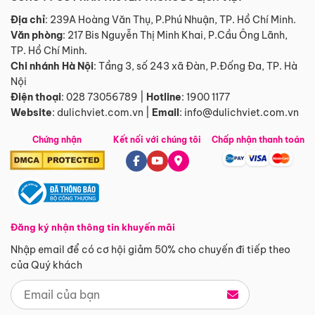
Địa chỉ
: 239A Hoàng Văn Thụ, P.Phú Nhuận, TP. Hồ Chí Minh.
Văn phòng
:
217 Bis Nguyễn Thị Minh Khai, P.Cầu Ông Lãnh,
TP. Hồ Chí Minh.
Chi nhánh Hà Nội
:
Tầng 3, số 243 xã Đàn, P.Đống Đa, TP. Hà
Nội
Điện thoại
:
028 73056789
|
Hotline
:
1900 1177
Website
:
dulichviet.com.vn
|
Email
:
info@dulichviet.com.vn
Chứng nhận
Kết nối với chúng tôi
Chấp nhận thanh toán
Đăng ký nhận thông tin khuyến mãi
Nhập email để có cơ hội giảm 50% cho chuyến đi tiếp theo
của Quý khách