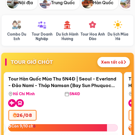
Nội địa
Trung Quốc
Hàn Quốc
N
Combo Du
Tour Doanh
Du lịch Hành
Tour Hoa Anh
Du lịch Mùa
D
lịch
Nghiệp
Hương
Đào
Hè
TOUR GIỜ CHÓT
Xem tất cả
Điểm nổi bật
Còn
17 ngày 18:53:20
Cò
Tour Hàn Quốc Mùa Thu 5N4Đ | Seoul - Everland
To
- Đảo Nami - Tháp Namsan (Bay Sun Phuquoc
Hò
Bay Sun Phuquoc Airways
Tặ
Airways)
Aq
Hồ Chí Minh
5N4Đ
26/08
‹
Còn 9/10 chỗ
Còn 9/10 chỗ
C
C