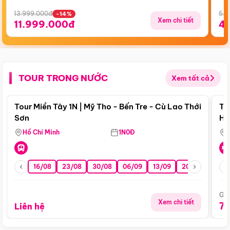
13.999.000đ
5.5
-14%
Xem chi tiết
11.999.000đ
4
TOUR TRONG NƯỚC
Xem tất cả
Điểm nổi bật
Tour Miền Tây 1N | Mỹ Tho - Bến Tre - Cù Lao Thới
To
Sơn
Hu
Hồ Chí Minh
1N0Đ
16/08
23/08
30/08
06/09
13/09
20/09
27/0
Giá
Xem chi tiết
7
Liên hệ