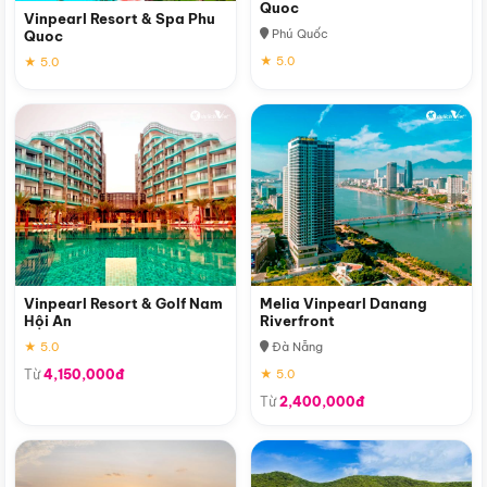
Quoc
Vinpearl Resort & Spa Phu
Phú Quốc
Quoc
★ 5.0
★ 5.0
Vinpearl Resort & Golf Nam
Melia Vinpearl Danang
Hội An
Riverfront
★ 5.0
Đà Nẵng
Từ
4,150,000đ
★ 5.0
Từ
2,400,000đ