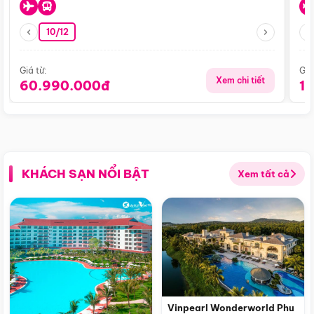
10/12
Giá từ:
Giá
Xem chi tiết
60.990.000đ
1
KHÁCH SẠN NỔI BẬT
Xem tất cả
Vinpearl Wonderworld Phu