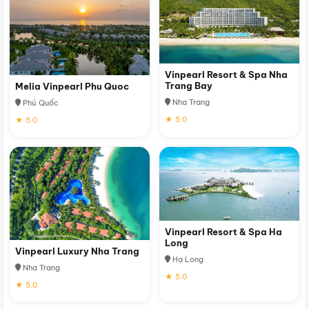
Vinpearl Resort & Spa Nha
Trang Bay
Melia Vinpearl Phu Quoc
Nha Trang
Phú Quốc
★ 5.0
★ 5.0
Vinpearl Resort & Spa Ha
Long
Vinpearl Luxury Nha Trang
Hạ Long
Nha Trang
★ 5.0
★ 5.0