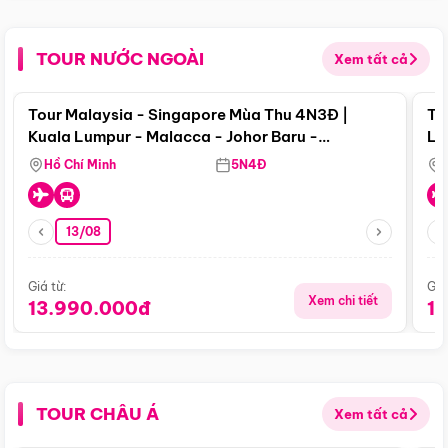
TOUR NƯỚC NGOÀI
Xem tất cả
Điểm nổi bật
Tour Malaysia - Singapore Mùa Thu 4N3Đ |
To
Kuala Lumpur - Malacca - Johor Baru -
Lử
Singapore
Hồ Chí Minh
5N4Đ
13/08
Giá từ:
Giá
Xem chi tiết
13.990.000đ
1
TOUR CHÂU Á
Xem tất cả
Điểm nổi bật