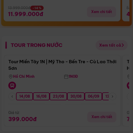
13.999.000đ
5.5
-14%
Xem chi tiết
11.999.000đ
4
TOUR TRONG NƯỚC
Xem tất cả
Điểm nổi bật
Tour Miền Tây 1N | Mỹ Tho - Bến Tre - Cù Lao Thới
To
Sơn
Hu
Hồ Chí Minh
1N0Đ
14/08
16/08
23/08
30/08
06/09
13/09
20/0
Giá từ:
Giá
Xem chi tiết
399.000đ
7