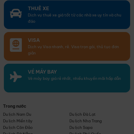
THUÊ XE
Dịch vụ thuê xe giá tốt từ các nhà xe uy tín và chu
đáo
VISA
Dịch vụ Visa nhanh, rẻ. Visa trọn gói, thủ tục đơn
giản
VÉ MÁY BAY
Vé máy bay giá rẻ nhất, nhiều khuyến mãi hấp dẫn
Trong nước
Du lịch Nam Du
Du lịch Đà Lạt
Du lịch Miền tây
Du lịch Nha Trang
Du lịch Côn Đảo
Du lịch Sapa