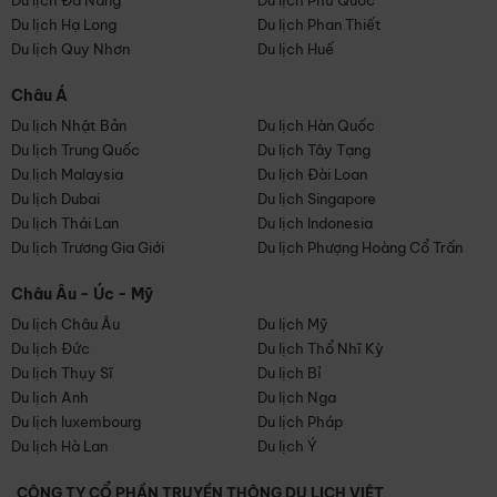
Du lịch Đà Nẵng
Du lịch Phú Quốc
Du lịch Hạ Long
Du lịch Phan Thiết
Du lịch Quy Nhơn
Du lịch Huế
Châu Á
Du lịch Nhật Bản
Du lịch Hàn Quốc
Du lịch Trung Quốc
Du lịch Tây Tạng
Du lịch Malaysia
Du lịch Đài Loan
Du lịch Dubai
Du lịch Singapore
Du lịch Thái Lan
Du lịch Indonesia
Du lịch Trương Gia Giới
Du lịch Phượng Hoàng Cổ Trấn
Châu Âu - Úc - Mỹ
Du lịch Châu Âu
Du lịch Mỹ
Du lịch Đức
Du lịch Thổ Nhĩ Kỳ
Du lịch Thụy Sĩ
Du lịch Bỉ
Du lịch Anh
Du lịch Nga
Du lịch luxembourg
Du lịch Pháp
Du lịch Hà Lan
Du lịch Ý
CÔNG TY CỔ PHẦN TRUYỀN THÔNG DU LỊCH VIỆT