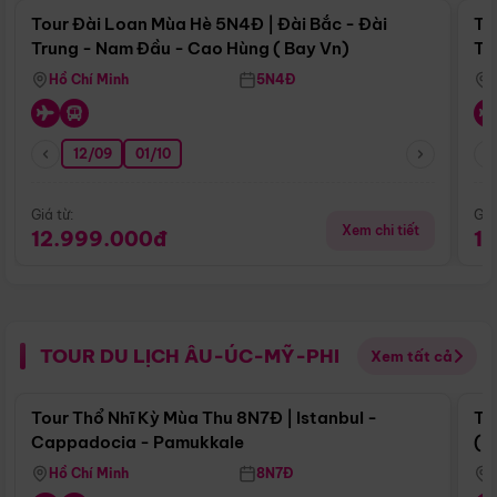
Tour Đài Loan Mùa Hè 5N4Đ | Đài Bắc - Đài
To
Trung - Nam Đầu - Cao Hùng ( Bay Vn)
Tr
Hồ Chí Minh
5N4Đ
12/09
01/10
Giá từ:
Giá
Xem chi tiết
12.999.000đ
1
TOUR DU LỊCH ÂU-ÚC-MỸ-PHI
Xem tất cả
Điểm nổi bật
Tour Thổ Nhĩ Kỳ Mùa Thu 8N7Đ | Istanbul -
To
Cappadocia - Pamukkale
(B
Hồ Chí Minh
8N7Đ