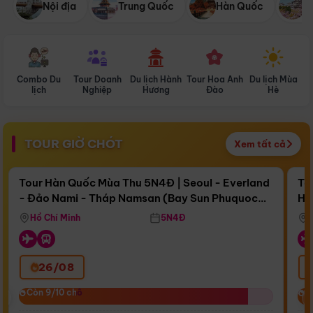
Nội địa
Trung Quốc
Hàn Quốc
N
Combo Du
Tour Doanh
Du lịch Hành
Tour Hoa Anh
Du lịch Mùa
D
lịch
Nghiệp
Hương
Đào
Hè
TOUR GIỜ CHÓT
Xem tất cả
Điểm nổi bật
Còn
15 ngày 17:22:47
Cò
Tour Hàn Quốc Mùa Thu 5N4Đ | Seoul - Everland
To
- Đảo Nami - Tháp Namsan (Bay Sun Phuquoc
Hò
Bay Sun Phuquoc Airways
Tặ
Airways)
Aq
Hồ Chí Minh
5N4Đ
26/08
‹
Còn 9/10 chỗ
Còn 9/10 chỗ
C
C