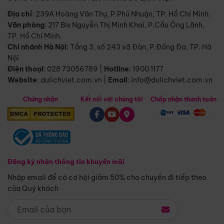
Địa chỉ
: 239A Hoàng Văn Thụ, P.Phú Nhuận, TP. Hồ Chí Minh.
Văn phòng
:
217 Bis Nguyễn Thị Minh Khai, P.Cầu Ông Lãnh,
TP. Hồ Chí Minh.
Chi nhánh Hà Nội
:
Tầng 3, số 243 xã Đàn, P.Đống Đa, TP. Hà
Nội
Điện thoại
:
028 73056789
|
Hotline
:
1900 1177
Website
:
dulichviet.com.vn
|
Email
:
info@dulichviet.com.vn
Chứng nhận
Kết nối với chúng tôi
Chấp nhận thanh toán
Đăng ký nhận thông tin khuyến mãi
Nhập email để có cơ hội giảm 50% cho chuyến đi tiếp theo
của Quý khách