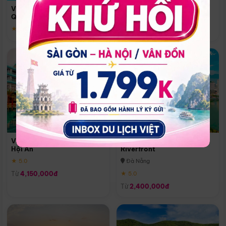
Quoc
Vinpearl Resort & Spa Phu
Phú Quốc
Quoc
★ 5.0
★ 5.0
Vinpearl Resort & Golf Nam
Melia Vinpearl Danang
Hội An
Riverfront
★ 5.0
Đà Nẵng
Từ
4,150,000đ
★ 5.0
Từ
2,400,000đ