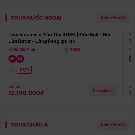
TOUR NƯỚC NGOÀI
Xem tất cả
Điểm nổi bật
Tour Indonesia Mùa Thu 4N3Đ | Đảo Bali - Núi
To
Lửa Batur - Làng Penglipuran
Tr
Hồ Chí Minh
4N3Đ
07/11
Giá từ:
Giá
Xem chi tiết
12.190.000đ
1
TOUR CHÂU Á
Xem tất cả
Điểm nổi bật