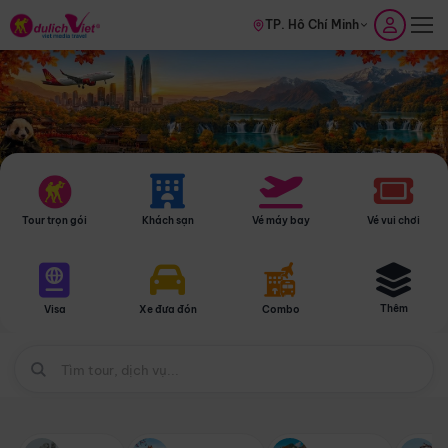
TP. Hồ Chí Minh
Tour trọn gói
Khách sạn
Vé máy bay
Vé vui chơi
Thêm
Visa
Xe đưa đón
Combo