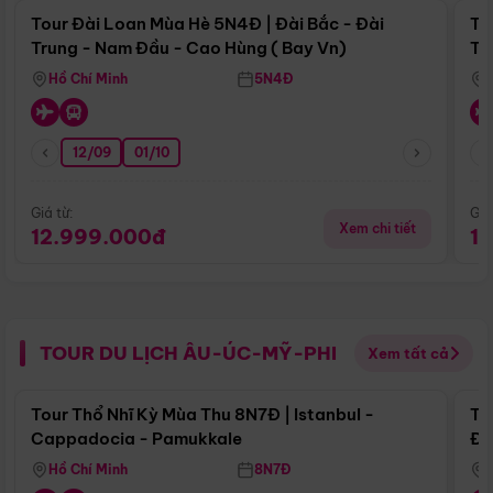
Tour Đài Loan Mùa Hè 5N4Đ | Đài Bắc - Đài
To
Trung - Nam Đầu - Cao Hùng ( Bay Vn)
Tr
Hồ Chí Minh
5N4Đ
12/09
01/10
Giá từ:
Giá
Xem chi tiết
12.999.000đ
1
TOUR DU LỊCH ÂU-ÚC-MỸ-PHI
Xem tất cả
Điểm nổi bật
Tour Thổ Nhĩ Kỳ Mùa Thu 8N7Đ | Istanbul -
To
Cappadocia - Pamukkale
Đế
Hồ Chí Minh
8N7Đ