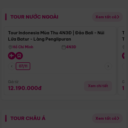
TOUR NƯỚC NGOÀI
Xem tất cả
Điểm nổi bật
Tour Indonesia Mùa Thu 4N3Đ | Đảo Bali - Núi
To
Lửa Batur - Làng Penglipuran
Tr
Hồ Chí Minh
4N3Đ
07/11
Giá từ:
Giá
Xem chi tiết
12.190.000đ
1
TOUR CHÂU Á
Xem tất cả
Điểm nổi bật