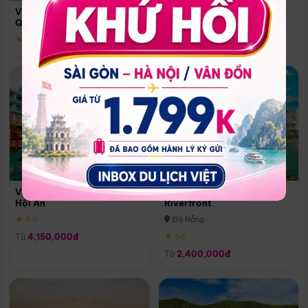
Quoc
Vinpearl Resort & Spa Phu
Phú Quốc
Quoc
★ 5.0
★ 5.0
Vinpearl Resort & Golf Nam
Melia Vinpearl Danang
Hội An
Riverfront
★ 5.0
Đà Nẵng
Từ
4,150,000đ
★ 5.0
Từ
2,400,000đ