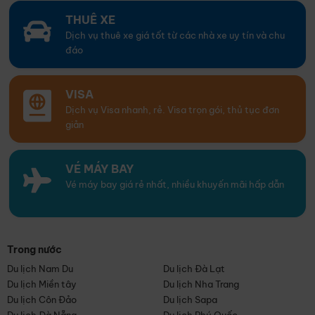
THUÊ XE
Dịch vụ thuê xe giá tốt từ các nhà xe uy tín và chu
đáo
VISA
Dịch vụ Visa nhanh, rẻ. Visa trọn gói, thủ tục đơn
giản
VÉ MÁY BAY
Vé máy bay giá rẻ nhất, nhiều khuyến mãi hấp dẫn
Trong nước
Du lịch Nam Du
Du lịch Đà Lạt
Du lịch Miền tây
Du lịch Nha Trang
Du lịch Côn Đảo
Du lịch Sapa