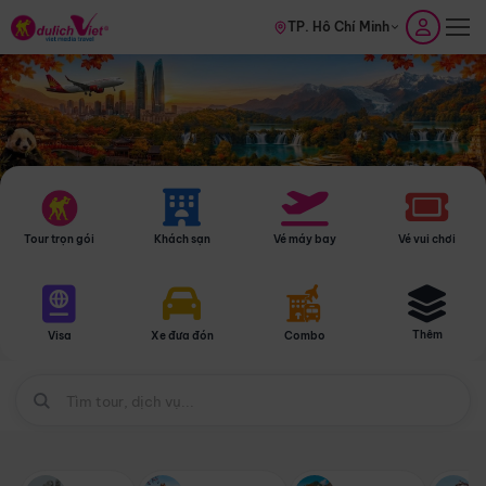
TP. Hồ Chí Minh
Tour trọn gói
Khách sạn
Vé máy bay
Vé vui chơi
Thêm
Visa
Xe đưa đón
Combo