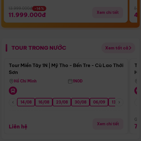
13.999.000đ
5.5
-14%
Xem chi tiết
11.999.000đ
4
TOUR TRONG NƯỚC
Xem tất cả
Điểm nổi bật
Tour Miền Tây 1N | Mỹ Tho - Bến Tre - Cù Lao Thới
To
Sơn
Hu
Hồ Chí Minh
1N0Đ
14/08
16/08
23/08
30/08
06/09
13/09
20/0
Giá
Xem chi tiết
7
Liên hệ