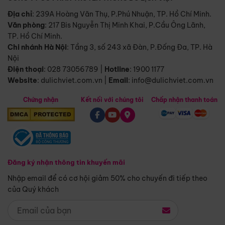
Địa chỉ
: 239A Hoàng Văn Thụ, P.Phú Nhuận, TP. Hồ Chí Minh.
Văn phòng
:
217 Bis Nguyễn Thị Minh Khai, P.Cầu Ông Lãnh,
TP. Hồ Chí Minh.
Chi nhánh Hà Nội
:
Tầng 3, số 243 xã Đàn, P.Đống Đa, TP. Hà
Nội
Điện thoại
:
028 73056789
|
Hotline
:
1900 1177
Website
:
dulichviet.com.vn
|
Email
:
info@dulichviet.com.vn
Chứng nhận
Kết nối với chúng tôi
Chấp nhận thanh toán
Đăng ký nhận thông tin khuyến mãi
Nhập email để có cơ hội giảm 50% cho chuyến đi tiếp theo
của Quý khách