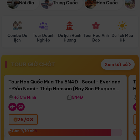
Nội địa
Trung Quốc
Hàn Quốc
N
Combo Du
Tour Doanh
Du lịch Hành
Tour Hoa Anh
Du lịch Mùa
D
lịch
Nghiệp
Hương
Đào
Hè
TOUR GIỜ CHÓT
Xem tất cả
Điểm nổi bật
Còn
16 ngày 08:05:26
Cò
Tour Hàn Quốc Mùa Thu 5N4Đ | Seoul - Everland
To
- Đảo Nami - Tháp Namsan (Bay Sun Phuquoc
Hò
Bay Sun Phuquoc Airways
Tặ
Airways)
Aq
Hồ Chí Minh
5N4Đ
26/08
‹
Còn 9/10 chỗ
Còn 9/10 chỗ
C
C