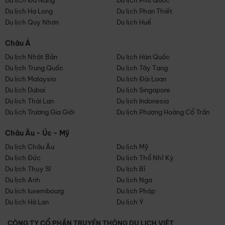
Du lịch Đà Nẵng
Du lịch Phú Quốc
Du lịch Hạ Long
Du lịch Phan Thiết
Du lịch Quy Nhơn
Du lịch Huế
Châu Á
Du lịch Nhật Bản
Du lịch Hàn Quốc
Du lịch Trung Quốc
Du lịch Tây Tạng
Du lịch Malaysia
Du lịch Đài Loan
Du lịch Dubai
Du lịch Singapore
Du lịch Thái Lan
Du lịch Indonesia
Du lịch Trương Gia Giới
Du lịch Phượng Hoàng Cổ Trấn
Châu Âu - Úc - Mỹ
Du lịch Châu Âu
Du lịch Mỹ
Du lịch Đức
Du lịch Thổ Nhĩ Kỳ
Du lịch Thụy Sĩ
Du lịch Bỉ
Du lịch Anh
Du lịch Nga
Du lịch luxembourg
Du lịch Pháp
Du lịch Hà Lan
Du lịch Ý
CÔNG TY CỔ PHẦN TRUYỀN THÔNG DU LỊCH VIỆT