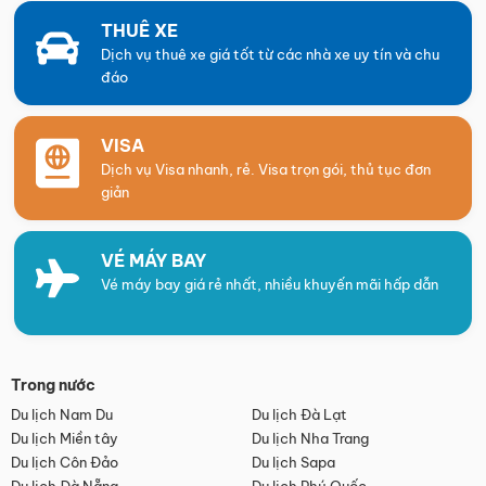
THUÊ XE
Dịch vụ thuê xe giá tốt từ các nhà xe uy tín và chu
đáo
VISA
Dịch vụ Visa nhanh, rẻ. Visa trọn gói, thủ tục đơn
giản
VÉ MÁY BAY
Vé máy bay giá rẻ nhất, nhiều khuyến mãi hấp dẫn
Trong nước
Du lịch Nam Du
Du lịch Đà Lạt
Du lịch Miền tây
Du lịch Nha Trang
Du lịch Côn Đảo
Du lịch Sapa