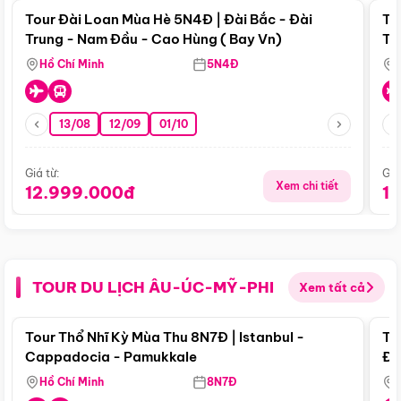
Tour Đài Loan Mùa Hè 5N4Đ | Đài Bắc - Đài
To
Trung - Nam Đầu - Cao Hùng ( Bay Vn)
Tr
Hồ Chí Minh
5N4Đ
13/08
12/09
01/10
Giá từ:
Giá
Xem chi tiết
12.999.000đ
1
TOUR DU LỊCH ÂU-ÚC-MỸ-PHI
Xem tất cả
Điểm nổi bật
Tour Thổ Nhĩ Kỳ Mùa Thu 8N7Đ | Istanbul -
To
Cappadocia - Pamukkale
Đế
Hồ Chí Minh
8N7Đ