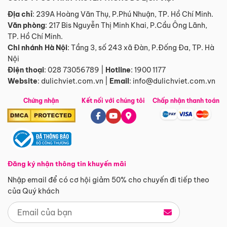
Địa chỉ
: 239A Hoàng Văn Thụ, P.Phú Nhuận, TP. Hồ Chí Minh.
Văn phòng
:
217 Bis Nguyễn Thị Minh Khai, P.Cầu Ông Lãnh,
TP. Hồ Chí Minh.
Chi nhánh Hà Nội
:
Tầng 3, số 243 xã Đàn, P.Đống Đa, TP. Hà
Nội
Điện thoại
:
028 73056789
|
Hotline
:
1900 1177
Website
:
dulichviet.com.vn
|
Email
:
info@dulichviet.com.vn
Chứng nhận
Kết nối với chúng tôi
Chấp nhận thanh toán
Đăng ký nhận thông tin khuyến mãi
Nhập email để có cơ hội giảm 50% cho chuyến đi tiếp theo
của Quý khách