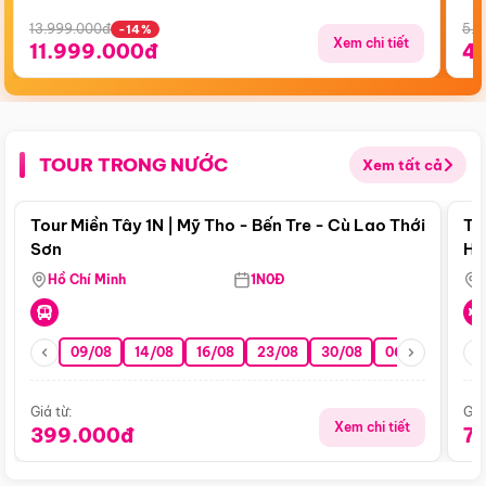
13.999.000đ
5.5
-14%
Xem chi tiết
11.999.000đ
4
TOUR TRONG NƯỚC
Xem tất cả
Điểm nổi bật
Tour Miền Tây 1N | Mỹ Tho - Bến Tre - Cù Lao Thới
To
Sơn
Hu
Hồ Chí Minh
1N0Đ
09/08
14/08
16/08
23/08
30/08
06/09
13/0
Giá từ:
Giá
Xem chi tiết
399.000đ
7