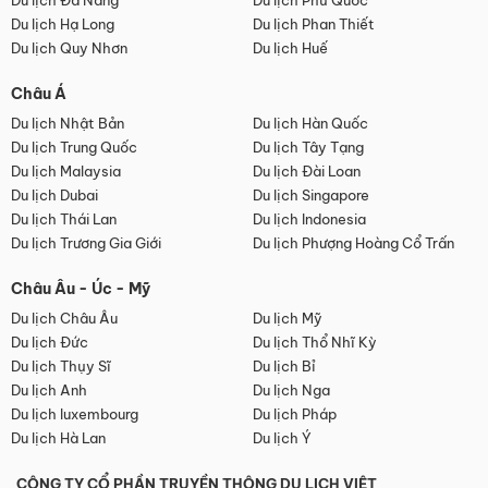
Du lịch Đà Nẵng
Du lịch Phú Quốc
Du lịch Hạ Long
Du lịch Phan Thiết
Du lịch Quy Nhơn
Du lịch Huế
Châu Á
Du lịch Nhật Bản
Du lịch Hàn Quốc
Du lịch Trung Quốc
Du lịch Tây Tạng
Du lịch Malaysia
Du lịch Đài Loan
Du lịch Dubai
Du lịch Singapore
Du lịch Thái Lan
Du lịch Indonesia
Du lịch Trương Gia Giới
Du lịch Phượng Hoàng Cổ Trấn
Châu Âu - Úc - Mỹ
Du lịch Châu Âu
Du lịch Mỹ
Du lịch Đức
Du lịch Thổ Nhĩ Kỳ
Du lịch Thụy Sĩ
Du lịch Bỉ
Du lịch Anh
Du lịch Nga
Du lịch luxembourg
Du lịch Pháp
Du lịch Hà Lan
Du lịch Ý
CÔNG TY CỔ PHẦN TRUYỀN THÔNG DU LỊCH VIỆT