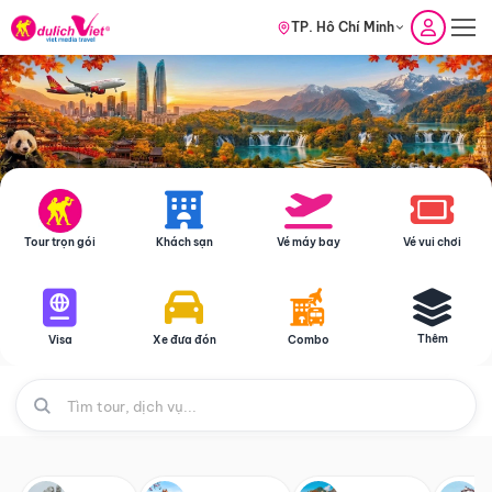
TP. Hồ Chí Minh
Tour trọn gói
Khách sạn
Vé máy bay
Vé vui chơi
Thêm
Visa
Xe đưa đón
Combo