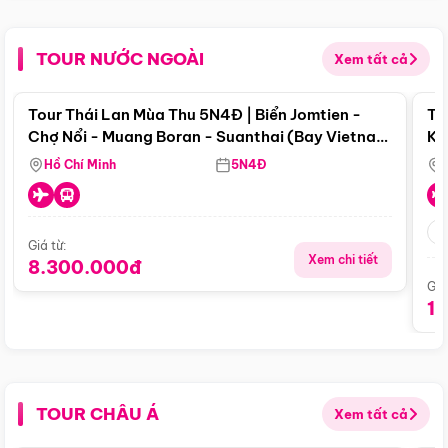
TOUR NƯỚC NGOÀI
Xem tất cả
Điểm nổi bật
Tour Thái Lan Mùa Thu 5N4Đ | Biển Jomtien -
To
Chợ Nổi - Muang Boran - Suanthai (Bay Vietnam
Ku
Airlines)
Si
Hồ Chí Minh
5N4Đ
Giá từ:
Xem chi tiết
8.300.000đ
Giá
1
TOUR CHÂU Á
Xem tất cả
Điểm nổi bật