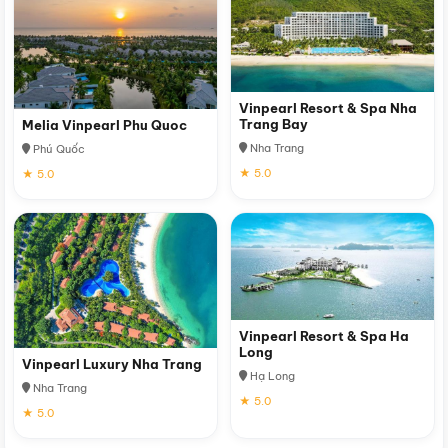
Vinpearl Resort & Spa Nha
Trang Bay
Melia Vinpearl Phu Quoc
Nha Trang
Phú Quốc
★ 5.0
★ 5.0
Vinpearl Resort & Spa Ha
Long
Vinpearl Luxury Nha Trang
Hạ Long
Nha Trang
★ 5.0
★ 5.0