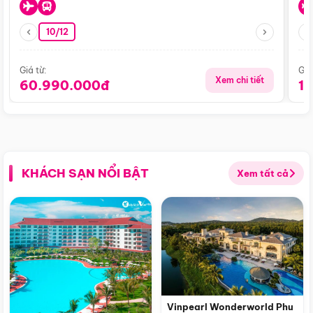
10/12
Giá từ:
Giá
Xem chi tiết
60.990.000đ
1
KHÁCH SẠN NỔI BẬT
Xem tất cả
Vinpearl Wonderworld Phu