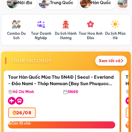
Nội địa
Trung Quốc
Hàn Quốc
N
Combo Du
Tour Doanh
Du lịch Hành
Tour Hoa Anh
Du lịch Mùa
D
lịch
Nghiệp
Hương
Đào
Hè
TOUR GIỜ CHÓT
Xem tất cả
Điểm nổi bật
Còn
18 ngày 15:20:43
Cò
Tour Hàn Quốc Mùa Thu 5N4Đ | Seoul - Everland
To
- Đảo Nami - Tháp Namsan (Bay Sun Phuquoc
Hò
Bay Sun Phuquoc Airways
Tặ
Airways)
Aq
Hồ Chí Minh
5N4Đ
26/08
‹
Còn 10 chỗ
Còn 10 chỗ
C
C