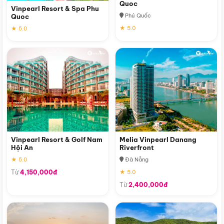
Quoc
Vinpearl Resort & Spa Phu
Phú Quốc
Quoc
★ 5.0
★ 5.0
Vinpearl Resort & Golf Nam
Melia Vinpearl Danang
Hội An
Riverfront
★ 5.0
Đà Nẵng
Từ
4,150,000đ
★ 5.0
Từ
2,400,000đ