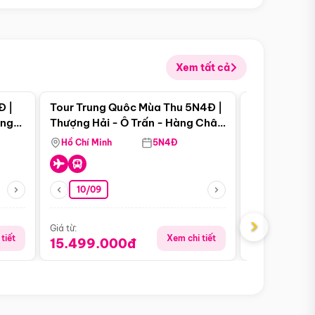
Xem tất cả
 bật
Điểm nổi bật
Đ |
Tour Trung Quôc Mùa Thu 5N4Đ |
Tour Trung
àng
Thượng Hải - Ô Trấn - Hàng Châu
| Thành Đô 
(Tour Không Shopping)
Viên Gấu Tr
Hồ Chí Minh
5N4Đ
Hồ Chí Minh
10/09
21/08
›
Giá từ:
Giá từ:
tiết
Xem chi tiết
15.499.000đ
16.999.0