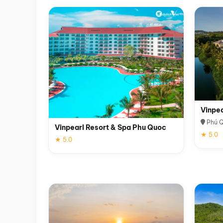
Vinpe
Phú 
Vinpearl Resort & Spa Phu Quoc
★ 5.0
★ 5.0