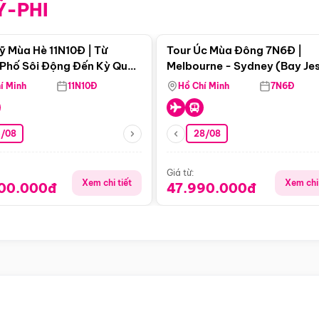
Ỹ-PHI
Điểm nổi bật
Điểm nổi
ỹ Mùa Hè 11N10Đ | Từ
Tour Úc Mùa Đông 7N6Đ |
Phố Sôi Động Đến Kỳ Quan
Melbourne - Sydney (Bay Je
Nhiên Mỹ
Airways)
í Minh
11N10Đ
Hồ Chí Minh
7N6Đ
4/08
28/08
Giá từ:
Xem chi tiết
Xem chi 
900.000đ
47.990.000đ