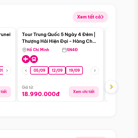
Xem tất cả
 bật
Điểm nổi bật
runei
Tour Trung Quốc 5 Ngày 4 Đêm |
Tour Trung 
Tour Hè
Thượng Hải Hiện Đại - Hàng Châu
Ân Thi - Trư
Nên Thơ - Ô Trấn Cổ Kính
Hồ Chí Minh
5N4Đ
Hồ Chí Minh
01/10
15/10
29/10
05/09
12/09
19/09
16/08
›
Giá từ:
Giá từ:
tiết
Xem chi tiết
18.990.000đ
16.990.0