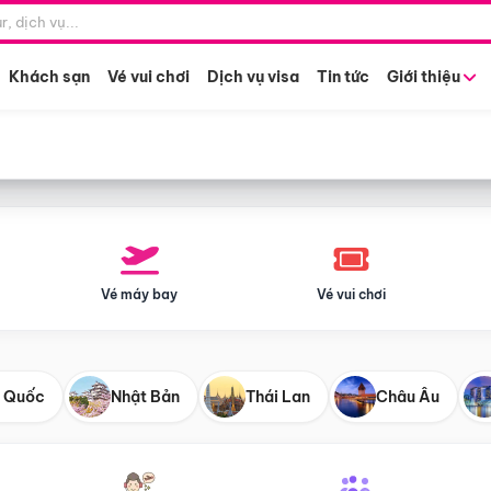
Điểm khởi hành
Tháng khở
Hồ Chí Minh
Bất kỳ 
Khách sạn
Vé vui chơi
Dịch vụ visa
Tin tức
Giới thiệu
Vé máy bay
Vé vui chơi
 Quốc
Nhật Bản
Thái Lan
Châu Âu