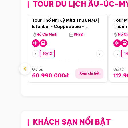
TOUR DU LỊCH ÂU-ÚC-M
Điểm nổi bật
Tour Thổ Nhĩ Kỳ Mùa Thu 8N7Đ |
Tour M
Istanbul - Cappadocia -
Thành 
Pamukkale
Thiên 
Hồ Chí Minh
8N7Đ
Hồ Ch
10/12
1
‹
Giá từ:
Giá từ:
Xem chi tiết
60.990.000đ
112.
KHÁCH SẠN NỔI BẬT