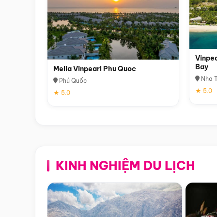
Vinpea
Bay
Melia Vinpearl Phu Quoc
Nha T
Phú Quốc
★ 5.0
★ 5.0
KINH NGHIỆM DU LỊCH