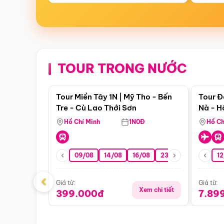
TOUR TRONG NƯỚC
Điểm nổi bật
Tour Miền Tây 1N | Mỹ Tho - Bến
Tour Đ
Tre - Cù Lao Thới Sơn
Nà - H
Nha
Hồ Chí Minh
1N0Đ
Hồ Ch
09/08
14/08
16/08
23/08
30/08
12
0
‹
Giá từ:
Giá từ:
Xem chi tiết
399.000đ
7.89