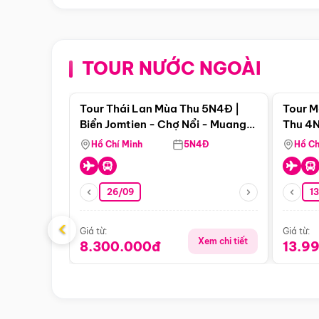
TOUR NƯỚC NGOÀI
Điểm nổi bật
Tour Thái Lan Mùa Thu 5N4Đ |
Tour M
Biển Jomtien - Chợ Nổi - Muang
Thu 4N
Boran - Suanthai (Bay Vietnam
Malacc
Hồ Chí Minh
5N4Đ
Hồ Ch
Airlines)
Singa
26/09
1
‹
Giá từ:
Giá từ:
Xem chi tiết
8.300.000đ
13.9