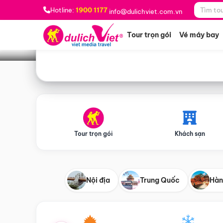
Bạn muốn đi đâu?
*
Hotline:
1900 1177
info@dulichviet.com.vn
Tour trọn gói
Vé máy bay
Tour trọn gói
Khách sạn
Nội địa
Trung Quốc
Hàn