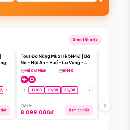
Xem tất cả
 bật
Điểm nổi bật
|
Tour Đà Nẵng Mùa Hè 5N4Đ | Bà
Tour Đà Nẵn
ong
Nà - Hội An - Huế - La Vang -
Nà - Hội An
Động Thiên Đường
Nha
Hồ Chí Minh
5N4Đ
Hồ Chí Minh
2/08
26/08
05/09
12/08
19/08
09/09
26/08
12/09
13/08
›
Giá từ:
Giá từ:
tiết
Xem chi tiết
8.099.000đ
6.899.00