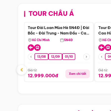
TOUR CHÂU Á
Điểm nổi bật
Tour Đài Loan Mùa Hè 5N4Đ | Đài
Tour Đ
Bắc - Đài Trung - Nam Đầu - Cao
Cao Hù
Hùng ( Bay Vn)
(Bay V
Hồ Chí Minh
5N4Đ
Hồ Ch
13/08
12/09
01/10
0
‹
Giá từ:
Giá từ:
Xem chi tiết
12.999.000đ
12.9