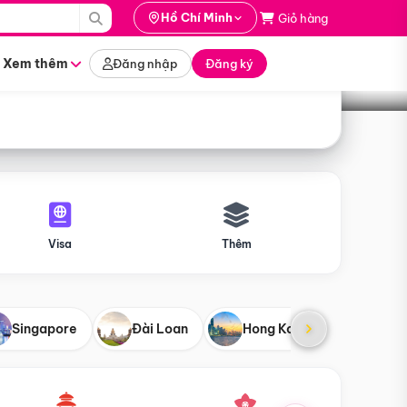
i hành
Hồ Chí Minh
Giỏ hàng
Tìm tour
tháng nào
Xem thêm
Đăng nhập
Đăng ký
Visa
Thêm
Singapore
Đài Loan
Hong Kong
Mỹ