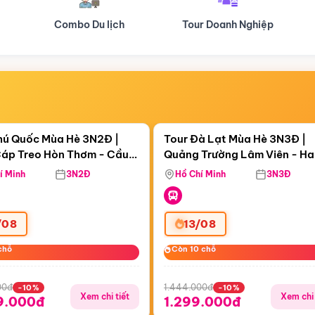
Tour Doanh Nghiệp
Du lịch Hành Hương
Điểm nổi bật
Điểm nổi
ngày 18:58:46
Còn
05 ngày 18:58:46
hú Quốc Mùa Hè 3N2Đ |
Tour Đà Lạt Mùa Hè 3N3Đ |
áp Treo Hòn Thơm - Cầu
Quảng Trường Lâm Viên - H
áp Treo Hòn Thơm
Công Viên Nước Aquatopia
Hill - Puppy Farm
í Minh
3N2Đ
Hồ Chí Minh
3N3Đ
/08
13/08
chỗ
chỗ
Còn 10 chỗ
Còn 10 chỗ
00đ
1.444.000đ
-10%
-10%
Xem chi tiết
Xem chi 
9.000đ
1.299.000đ