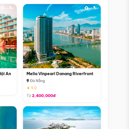
Hội An
Melia Vinpearl Danang Riverfront
Đà Nẵng
★ 5.0
Từ
2,400,000đ