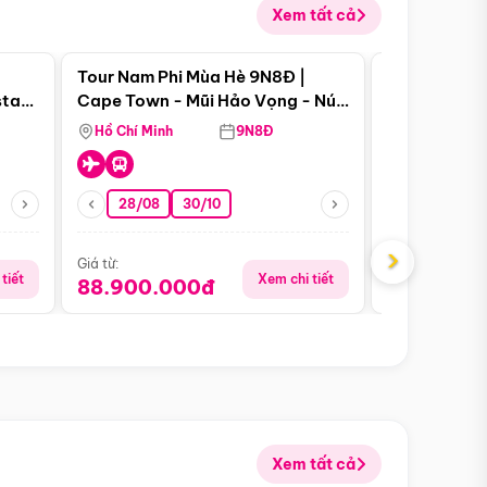
Xem tất cả
 bật
Điểm nổi bật
Tour Nam Phi Mùa Hè 9N8Đ |
Tour Mỹ Mùa
star
Cape Town - Mũi Hảo Vọng - Núi
Hoa Kỳ - Me
Bàn - Johannesburg - Pretoria -
Hồ Chí Minh
9N8Đ
Hồ Chí Minh
Safari - Lodge
28/08
30/10
29/08
›
Giá từ:
Giá từ:
tiết
Xem chi tiết
88.900.000đ
59.900.
Xem tất cả