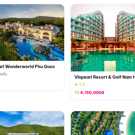
arl Wonderworld Phu Quoc
Quốc
Vinpearl Resort & Golf Nam 
★ 5.0
Từ
4,150,000đ