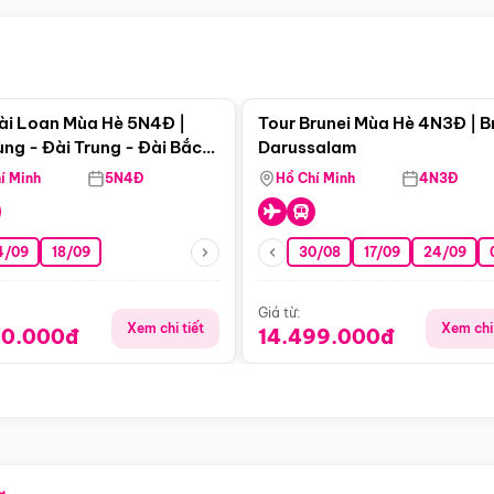
Điểm nổi bật
Điểm nổi
ài Loan Mùa Hè 5N4Đ |
Tour Brunei Mùa Hè 4N3Đ | B
ng - Đài Trung - Đài Bắc
Darussalam
j)
í Minh
5N4Đ
Hồ Chí Minh
4N3Đ
4/09
18/09
30/08
17/09
24/09
Giá từ:
Xem chi tiết
Xem chi 
90.000đ
14.499.000đ