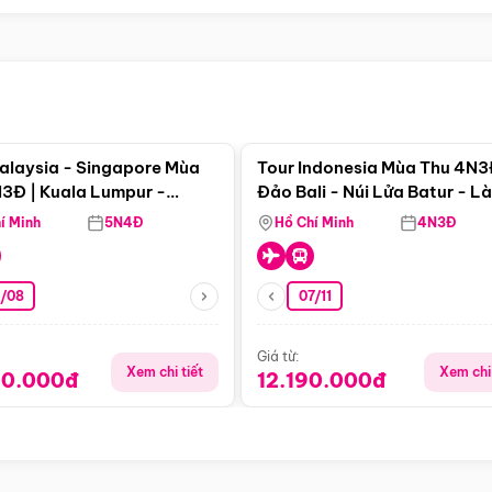
Điểm nổi bật
Điểm nổi
alaysia - Singapore Mùa
Tour Indonesia Mùa Thu 4N3
3Đ | Kuala Lumpur -
Đảo Bali - Núi Lửa Batur - L
a - Johor Baru -
Penglipuran
í Minh
5N4Đ
Hồ Chí Minh
4N3Đ
pore
3/08
07/11
Giá từ:
Xem chi tiết
Xem chi 
90.000đ
12.190.000đ