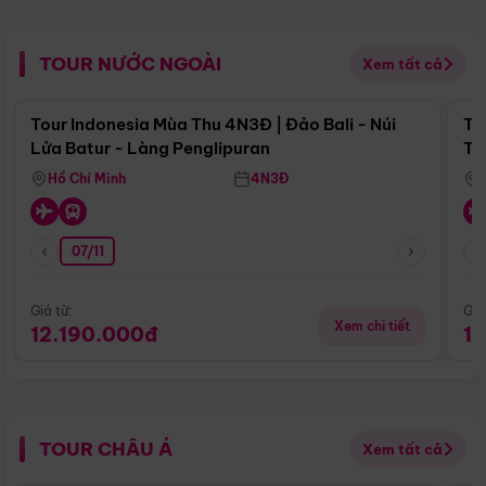
TOUR NƯỚC NGOÀI
Xem tất cả
Điểm nổi bật
Tour Indonesia Mùa Thu 4N3Đ | Đảo Bali - Núi
To
Lửa Batur - Làng Penglipuran
Tr
Hồ Chí Minh
4N3Đ
07/11
Giá từ:
Giá
Xem chi tiết
12.190.000đ
1
TOUR CHÂU Á
Xem tất cả
Điểm nổi bật