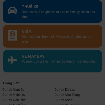
THUÊ XE
Dịch vụ thuê xe giá tốt từ các nhà xe uy tín và chu
đáo
VISA
Dịch vụ Visa nhanh, rẻ. Visa trọn gói, thủ tục đơn
giản
VÉ MÁY BAY
Vé máy bay giá rẻ nhất, nhiều khuyến mãi hấp dẫn
Trong nước
Du lịch Nam Du
Du lịch Đà Lạt
Du lịch Miền tây
Du lịch Nha Trang
Du lịch Côn Đảo
Du lịch Sapa