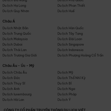
Du lịch Đà Nẵng
Du lịch Phú Quốc
Du lịch Hạ Long
Du lịch Phan Thiết
Du lịch Quy Nhơn
Du lịch Huế
Châu Á
Du lịch Nhật Bản
Du lịch Hàn Quốc
Du lịch Trung Quốc
Du lịch Tây Tạng
Du lịch Malaysia
Du lịch Đài Loan
Du lịch Dubai
Du lịch Singapore
Du lịch Thái Lan
Du lịch Indonesia
Du lịch Trương Gia Giới
Du lịch Phượng Hoàng Cổ Trấn
Châu Âu - Úc - Mỹ
Du lịch Châu Âu
Du lịch Mỹ
Du lịch Đức
Du lịch Thổ Nhĩ Kỳ
Du lịch Thụy Sĩ
Du lịch Bỉ
Du lịch Anh
Du lịch Nga
Du lịch luxembourg
Du lịch Pháp
Du lịch Hà Lan
Du lịch Ý
CÔNG TY CỔ PHẦN TRUYỀN THÔNG DU LỊCH VIỆT