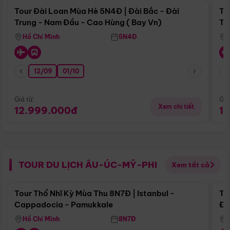
Tour Đài Loan Mùa Hè 5N4Đ | Đài Bắc - Đài
To
Trung - Nam Đầu - Cao Hùng ( Bay Vn)
Tr
Hồ Chí Minh
5N4Đ
12/09
01/10
Giá từ:
Giá
Xem chi tiết
12.999.000đ
1
TOUR DU LỊCH ÂU-ÚC-MỸ-PHI
Xem tất cả
Điểm nổi bật
Tour Thổ Nhĩ Kỳ Mùa Thu 8N7Đ | Istanbul -
To
Cappadocia - Pamukkale
Đế
Hồ Chí Minh
8N7Đ