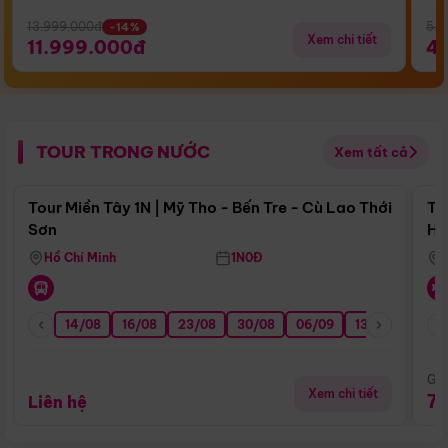
13.999.000đ
5.5
-14%
Xem chi tiết
11.999.000đ
4
TOUR TRONG NƯỚC
Xem tất cả
Điểm nổi bật
Tour Miền Tây 1N | Mỹ Tho - Bến Tre - Cù Lao Thới
To
Sơn
Hu
Hồ Chí Minh
1N0Đ
14/08
16/08
23/08
30/08
06/09
13/09
20/0
Giá
Xem chi tiết
7
Liên hệ