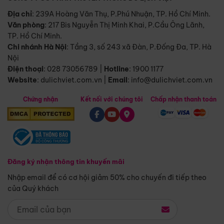
Địa chỉ
: 239A Hoàng Văn Thụ, P.Phú Nhuận, TP. Hồ Chí Minh.
Văn phòng
:
217 Bis Nguyễn Thị Minh Khai, P.Cầu Ông Lãnh,
TP. Hồ Chí Minh.
Chi nhánh Hà Nội
:
Tầng 3, số 243 xã Đàn, P.Đống Đa, TP. Hà
Nội
Điện thoại
:
028 73056789
|
Hotline
:
1900 1177
Website
:
dulichviet.com.vn
|
Email
:
info@dulichviet.com.vn
Chứng nhận
Kết nối với chúng tôi
Chấp nhận thanh toán
Đăng ký nhận thông tin khuyến mãi
Nhập email để có cơ hội giảm 50% cho chuyến đi tiếp theo
của Quý khách