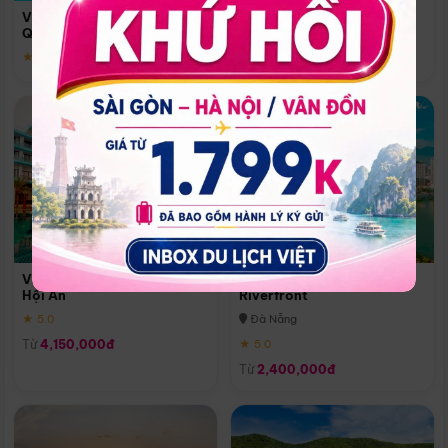
Quoc
Vinpearl Resort & Spa Phu
Phú Quốc
Quoc
★ 5.0
★ 5.0
Vinpearl Resort & Golf Nam
Melia Vinpearl Danang
Hội An
Riverfront
★ 5.0
Đà Nẵng
Từ
4,150,000đ
★ 5.0
Từ
2,400,000đ