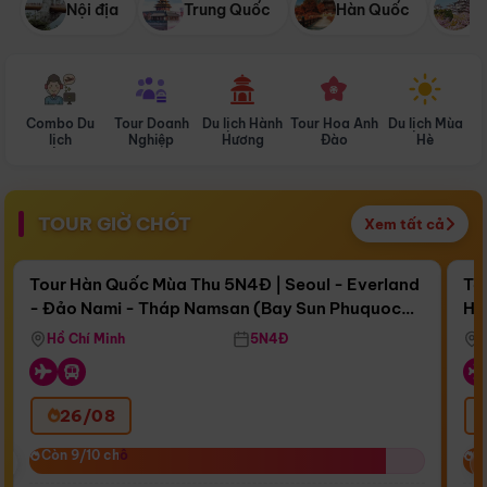
Nội địa
Trung Quốc
Hàn Quốc
N
Combo Du
Tour Doanh
Du lịch Hành
Tour Hoa Anh
Du lịch Mùa
D
lịch
Nghiệp
Hương
Đào
Hè
TOUR GIỜ CHÓT
Xem tất cả
Điểm nổi bật
Còn
16 ngày 17:06:20
Cò
Tour Hàn Quốc Mùa Thu 5N4Đ | Seoul - Everland
To
- Đảo Nami - Tháp Namsan (Bay Sun Phuquoc
Hò
Bay Sun Phuquoc Airways
Tặ
Airways)
Aq
Hồ Chí Minh
5N4Đ
26/08
‹
Còn 9/10 chỗ
Còn 9/10 chỗ
C
C