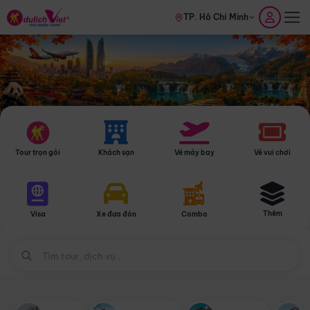
TP. Hồ Chí Minh
Tour trọn gói
Khách sạn
Vé máy bay
Vé vui chơi
Thêm
Visa
Xe đưa đón
Combo