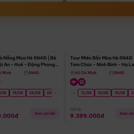
Điểm nổi bật
Điểm nổi
à Nẵng Mùa Hè 5N4Đ | Bà
Tour Miền Bắc Mùa Hè 5N4Đ 
ội An - Huế - Động Phong
Tam Chúc - Ninh Bình - Hạ L
í Minh
5N4Đ
Hồ Chí Minh
5N4Đ
/08
3/09
19/08
20/09
26/08
27/09
09/09
16/09
12/08
23/09
15/08
30/09
19/08
07/10
2
Giá từ:
Xem chi tiết
Xem chi 
9.000đ
9.399.000đ