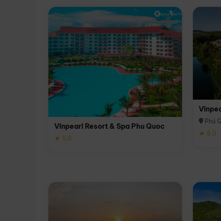
Vinpe
Phú 
Vinpearl Resort & Spa Phu Quoc
★ 5.0
★ 5.0