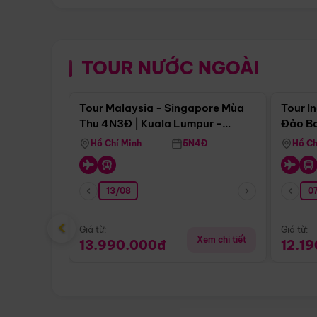
TOUR NƯỚC NGOÀI
Điểm nổi bật
Tour Malaysia - Singapore Mùa
Tour I
Thu 4N3Đ | Kuala Lumpur -
Đảo Ba
Malacca - Johor Baru -
Pengli
Hồ Chí Minh
5N4Đ
Hồ Ch
Singapore
13/08
07
‹
Giá từ:
Giá từ:
Xem chi tiết
13.990.000đ
12.1