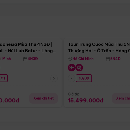
Điểm nổi bật
Điểm nổi
ndonesia Mùa Thu 4N3Đ |
Tour Trung Quôc Mùa Thu 5N
li - Núi Lửa Batur - Làng
Thượng Hải - Ô Trấn - Hàng
puran
(Tour Không Shopping)
í Minh
4N3Đ
Hồ Chí Minh
5N4Đ
/11
10/09
Giá từ:
Xem chi tiết
Xem chi 
90.000đ
15.499.000đ