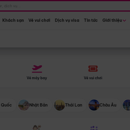
Điểm khởi hành
Tháng khở
Hồ Chí Minh
Bất kỳ 
Khách sạn
Vé vui chơi
Dịch vụ visa
Tin tức
Giới thiệu
Vé máy bay
Vé vui chơi
 Quốc
Nhật Bản
Thái Lan
Châu Âu