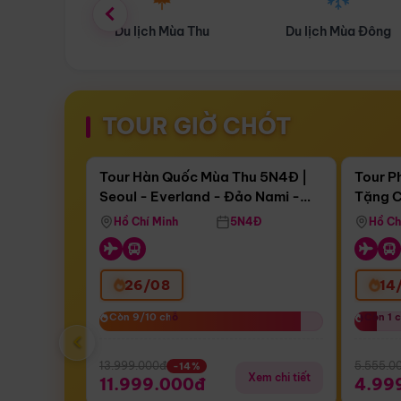
ùa Thu
Du lịch Mùa Đông
Combo Du lịch
TOUR GIỜ CHÓT
Điểm nổi bật
Còn
17 ngày 07:23:18
Còn
05 
Tour Hàn Quốc Mùa Thu 5N4Đ |
Tour P
Seoul - Everland - Đảo Nami -
Tặng C
Bay Sun Phuquoc Airways
Tặng C
Tháp Namsan (Bay Sun Phuquoc
Hôn - 
Hồ Chí Minh
5N4Đ
Hồ Ch
Airways)
26/08
14
Còn 9/10 chỗ
Còn 9/10 chỗ
Còn 1 
Còn 1 
‹
13.999.000đ
5.555.0
-14%
Xem chi tiết
11.999.000đ
4.99