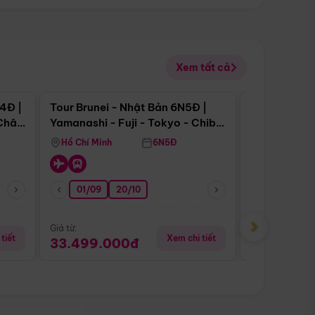
Xem tất cả
 bật
Điểm nổi bật
4Đ |
Tour Brunei - Nhật Bản 6N5Đ |
Tour Campu
 Châu
Yamanashi - Fuji - Tokyo - Chiba
Siem Reap -
- Freeday
Hồ Chí Minh
6N5Đ
Hồ Chí Minh
01/09
20/10
13/08
›
Giá từ:
Giá từ:
tiết
Xem chi tiết
33.499.000đ
5.650.00