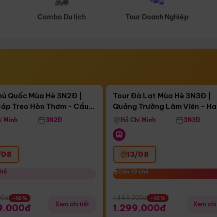
Tour Doanh Nghiệp
Du lịch Hành Hương
Điểm nổi bật
Điểm nổi
ngày 07:23:18
Còn
04 ngày 07:23:18
hú Quốc Mùa Hè 3N2Đ |
Tour Đà Lạt Mùa Hè 3N3Đ |
áp Treo Hòn Thơm - Cầu
Quảng Trường Lâm Viên - H
áp Treo Hòn Thơm
Công Viên Nước Aquatopia
Hill - Puppy Farm
í Minh
3N2Đ
Hồ Chí Minh
3N3Đ
/08
13/08
chỗ
chỗ
Còn 10 chỗ
Còn 10 chỗ
00đ
1.444.000đ
-10%
-10%
Xem chi tiết
Xem chi 
9.000đ
1.299.000đ