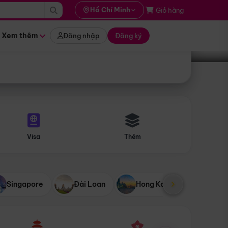
i hành
Hồ Chí Minh
Giỏ hàng
Tìm tour
tháng nào
Xem thêm
Đăng nhập
Đăng ký
Visa
Thêm
Singapore
Đài Loan
Hong Kong
Mỹ