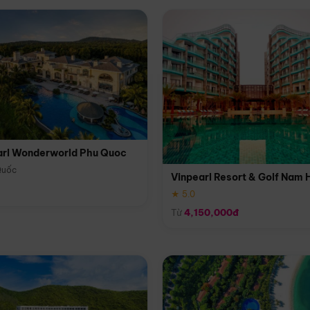
arl Wonderworld Phu Quoc
Quốc
Vinpearl Resort & Golf Nam 
★ 5.0
Từ
4,150,000đ