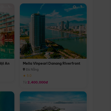
Hội An
Melia Vinpearl Danang Riverfront
Đà Nẵng
★ 5.0
Từ
2,400,000đ