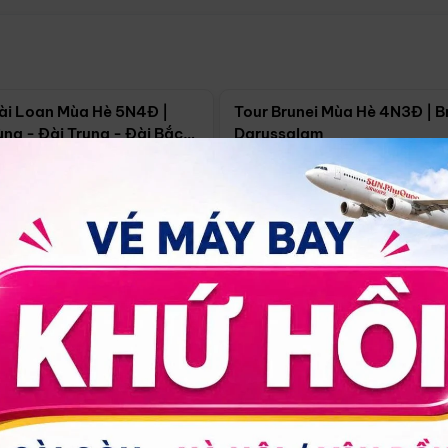
Điểm nổi bật
Điểm nổi
ài Loan Mùa Hè 5N4Đ |
Tour Brunei Mùa Hè 4N3Đ | B
ng - Đài Trung - Đài Bắc
Darussalam
j)
í Minh
5N4Đ
Hồ Chí Minh
4N3Đ
4/09
18/09
30/08
17/09
24/09
Giá từ:
Xem chi tiết
Xem chi 
90.000đ
14.499.000đ