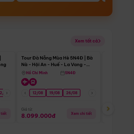
Xem tất cả
 bật
Điểm nổi bật
|
Tour Đà Nẵng Mùa Hè 5N4Đ | Bà
Tour Đà Nẵn
ong
Nà - Hội An - Huế - La Vang -
Nà - Hội An
Động Thiên Đường
Nha
Hồ Chí Minh
5N4Đ
Hồ Chí Minh
2/08
26/08
05/09
12/08
19/08
09/09
26/08
12/09
13/08
›
Giá từ:
Giá từ:
tiết
Xem chi tiết
8.099.000đ
6.899.00