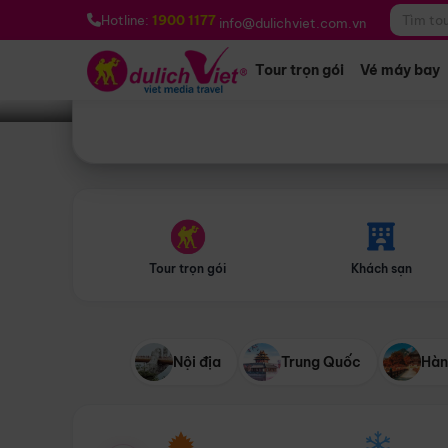
Bạn muốn đi đâu?
*
Hotline:
1900 1177
info@dulichviet.com.vn
Tour trọn gói
Vé máy bay
Tour trọn gói
Khách sạn
Nội địa
Trung Quốc
Hàn