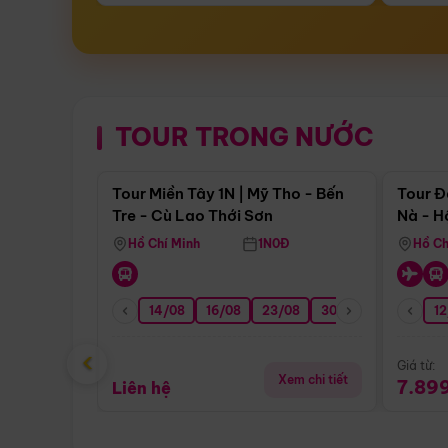
TOUR TRONG NƯỚC
Điểm nổi bật
Tour Miền Tây 1N | Mỹ Tho - Bến
Tour Đ
Tre - Cù Lao Thới Sơn
Nà - H
Nha
Hồ Chí Minh
1N0Đ
Hồ Ch
14/08
16/08
23/08
30/08
06/09
12
1
‹
Giá từ:
Xem chi tiết
7.89
Liên hệ