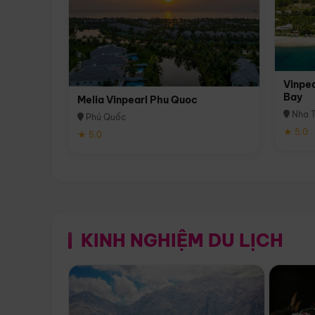
Vinpea
Bay
Melia Vinpearl Phu Quoc
Nha T
Phú Quốc
★ 5.0
★ 5.0
KINH NGHIỆM DU LỊCH