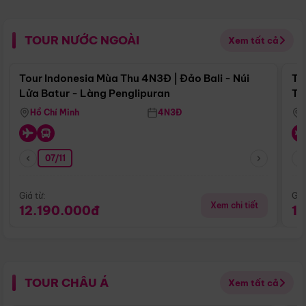
TOUR NƯỚC NGOÀI
Xem tất cả
Điểm nổi bật
Tour Indonesia Mùa Thu 4N3Đ | Đảo Bali - Núi
To
Lửa Batur - Làng Penglipuran
Tr
Hồ Chí Minh
4N3Đ
07/11
Giá từ:
Giá
Xem chi tiết
12.190.000đ
1
TOUR CHÂU Á
Xem tất cả
Điểm nổi bật