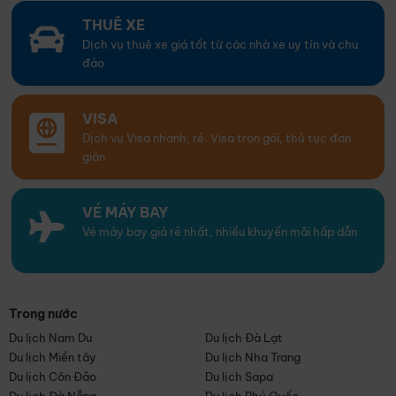
THUÊ XE
Dịch vụ thuê xe giá tốt từ các nhà xe uy tín và chu
đáo
VISA
Dịch vụ Visa nhanh, rẻ. Visa trọn gói, thủ tục đơn
giản
VÉ MÁY BAY
Vé máy bay giá rẻ nhất, nhiều khuyến mãi hấp dẫn
Trong nước
Du lịch Nam Du
Du lịch Đà Lạt
Du lịch Miền tây
Du lịch Nha Trang
Du lịch Côn Đảo
Du lịch Sapa