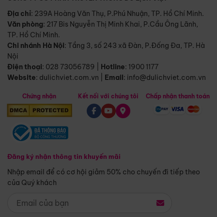
Địa chỉ
: 239A Hoàng Văn Thụ, P.Phú Nhuận, TP. Hồ Chí Minh.
Văn phòng
:
217 Bis Nguyễn Thị Minh Khai, P.Cầu Ông Lãnh,
TP. Hồ Chí Minh.
Chi nhánh Hà Nội
:
Tầng 3, số 243 xã Đàn, P.Đống Đa, TP. Hà
Nội
Điện thoại
:
028 73056789
|
Hotline
:
1900 1177
Website
:
dulichviet.com.vn
|
Email
:
info@dulichviet.com.vn
Chứng nhận
Kết nối với chúng tôi
Chấp nhận thanh toán
Đăng ký nhận thông tin khuyến mãi
Nhập email để có cơ hội giảm 50% cho chuyến đi tiếp theo
của Quý khách