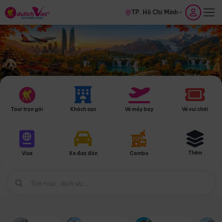
TP. Hồ Chí Minh
Tour trọn gói
Khách sạn
Vé máy bay
Vé vui chơi
Thêm
Visa
Xe đưa đón
Combo