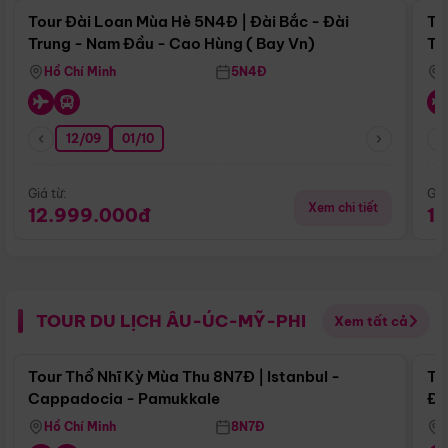
Tour Đài Loan Mùa Hè 5N4Đ | Đài Bắc - Đài
To
Trung - Nam Đầu - Cao Hùng ( Bay Vn)
Tr
Hồ Chí Minh
5N4Đ
12/09
01/10
Giá từ:
Giá
Xem chi tiết
12.999.000đ
1
TOUR DU LỊCH ÂU-ÚC-MỸ-PHI
Xem tất cả
Điểm nổi bật
Tour Thổ Nhĩ Kỳ Mùa Thu 8N7Đ | Istanbul -
To
Cappadocia - Pamukkale
Đế
Hồ Chí Minh
8N7Đ