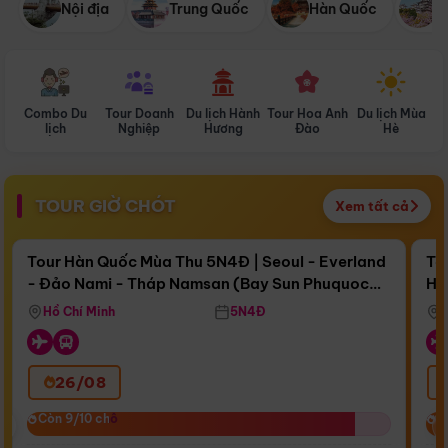
Nội địa
Trung Quốc
Hàn Quốc
N
Combo Du
Tour Doanh
Du lịch Hành
Tour Hoa Anh
Du lịch Mùa
D
lịch
Nghiệp
Hương
Đào
Hè
TOUR GIỜ CHÓT
Xem tất cả
Điểm nổi bật
Còn
16 ngày 19:13:31
Cò
Tour Hàn Quốc Mùa Thu 5N4Đ | Seoul - Everland
To
- Đảo Nami - Tháp Namsan (Bay Sun Phuquoc
Hò
Bay Sun Phuquoc Airways
Tặ
Airways)
Aq
Hồ Chí Minh
5N4Đ
26/08
‹
Còn 9/10 chỗ
Còn 9/10 chỗ
C
C