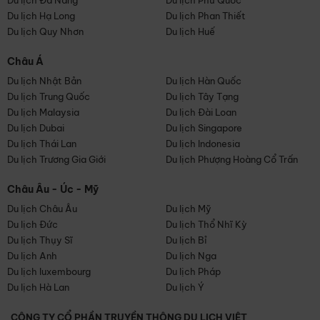
Du lịch Đà Nẵng
Du lịch Phú Quốc
Du lịch Hạ Long
Du lịch Phan Thiết
Du lịch Quy Nhơn
Du lịch Huế
Châu Á
Du lịch Nhật Bản
Du lịch Hàn Quốc
Du lịch Trung Quốc
Du lịch Tây Tạng
Du lịch Malaysia
Du lịch Đài Loan
Du lịch Dubai
Du lịch Singapore
Du lịch Thái Lan
Du lịch Indonesia
Du lịch Trương Gia Giới
Du lịch Phượng Hoàng Cổ Trấn
Châu Âu - Úc - Mỹ
Du lịch Châu Âu
Du lịch Mỹ
Du lịch Đức
Du lịch Thổ Nhĩ Kỳ
Du lịch Thụy Sĩ
Du lịch Bỉ
Du lịch Anh
Du lịch Nga
Du lịch luxembourg
Du lịch Pháp
Du lịch Hà Lan
Du lịch Ý
CÔNG TY CỔ PHẦN TRUYỀN THÔNG DU LỊCH VIỆT