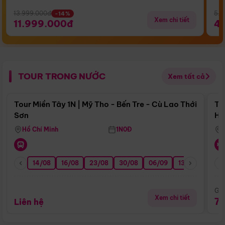
13.999.000đ
5.5
-14%
Xem chi tiết
11.999.000đ
4
TOUR TRONG NƯỚC
Xem tất cả
Điểm nổi bật
Tour Miền Tây 1N | Mỹ Tho - Bến Tre - Cù Lao Thới
To
Sơn
Hu
Hồ Chí Minh
1N0Đ
14/08
16/08
23/08
30/08
06/09
13/09
20/0
Giá
Xem chi tiết
7
Liên hệ