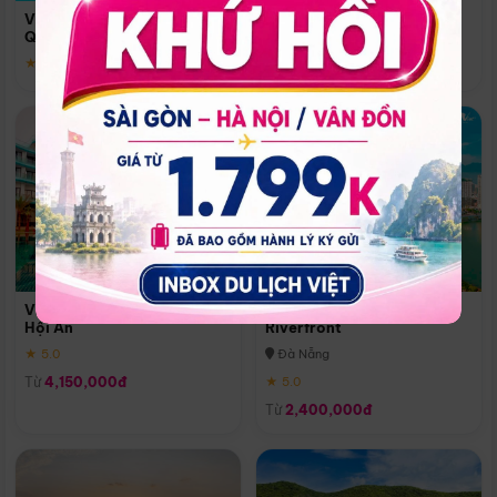
Quoc
Vinpearl Resort & Spa Phu
Phú Quốc
Quoc
★ 5.0
★ 5.0
Vinpearl Resort & Golf Nam
Melia Vinpearl Danang
Hội An
Riverfront
★ 5.0
Đà Nẵng
Từ
4,150,000đ
★ 5.0
Từ
2,400,000đ