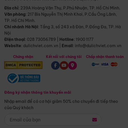
Địa chỉ
: 239A Hoàng Văn Thụ, P.Phú Nhuận, TP. Hồ Chí Minh.
Văn phòng
:
217 Bis Nguyễn Thị Minh Khai, P.Cầu Ông Lãnh,
TP. Hồ Chí Minh.
Chi nhánh Hà Nội
:
Tầng 3, số 243 xã Đàn, P.Đống Đa, TP. Hà
Nội
Điện thoại
:
028 73056789
|
Hotline
:
1900 1177
Website
:
dulichviet.com.vn
|
Email
:
info@dulichviet.com.vn
Chứng nhận
Kết nối với chúng tôi
Chấp nhận thanh toán
Đăng ký nhận thông tin khuyến mãi
Nhập email để có cơ hội giảm 50% cho chuyến đi tiếp theo
của Quý khách