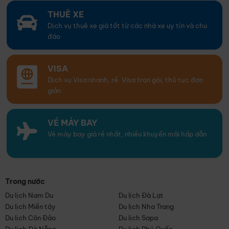
THUÊ XE
Dịch vụ thuê xe giá tốt từ các nhà xe uy tín và chu
đáo
VISA
Dịch vụ Visa nhanh, rẻ. Visa trọn gói, thủ tục đơn
giản
VÉ MÁY BAY
Vé máy bay giá rẻ nhất, nhiều khuyến mãi hấp dẫn
Trong nước
Du lịch Nam Du
Du lịch Đà Lạt
Du lịch Miền tây
Du lịch Nha Trang
Du lịch Côn Đảo
Du lịch Sapa