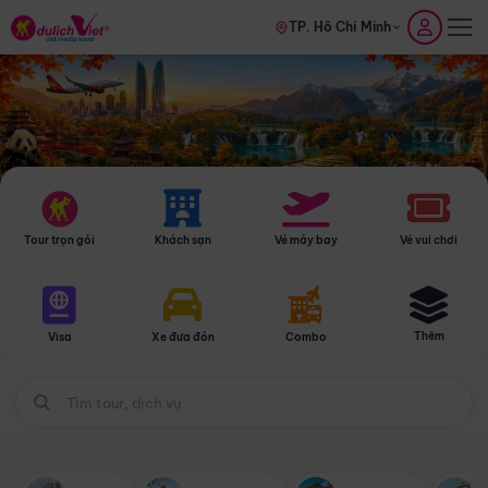
TP. Hồ Chí Minh
Tour trọn gói
Khách sạn
Vé máy bay
Vé vui chơi
Thêm
Visa
Xe đưa đón
Combo