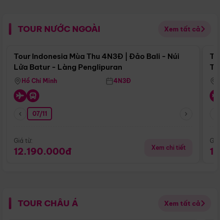
TOUR NƯỚC NGOÀI
Xem tất cả
Điểm nổi bật
Tour Indonesia Mùa Thu 4N3Đ | Đảo Bali - Núi
To
Lửa Batur - Làng Penglipuran
Tr
Hồ Chí Minh
4N3Đ
07/11
Giá từ:
Giá
Xem chi tiết
12.190.000đ
1
TOUR CHÂU Á
Xem tất cả
Điểm nổi bật