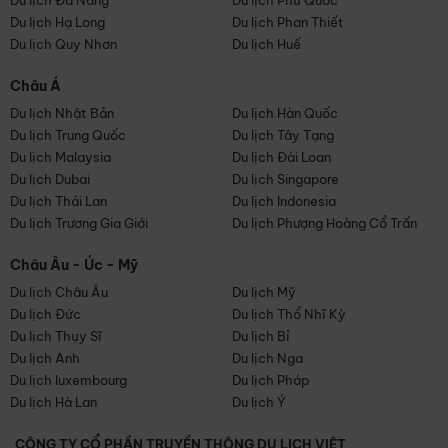
Du lịch Đà Nẵng
Du lịch Phú Quốc
Du lịch Hạ Long
Du lịch Phan Thiết
Du lịch Quy Nhơn
Du lịch Huế
Châu Á
Du lịch Nhật Bản
Du lịch Hàn Quốc
Du lịch Trung Quốc
Du lịch Tây Tạng
Du lịch Malaysia
Du lịch Đài Loan
Du lịch Dubai
Du lịch Singapore
Du lịch Thái Lan
Du lịch Indonesia
Du lịch Trương Gia Giới
Du lịch Phượng Hoàng Cổ Trấn
Châu Âu - Úc - Mỹ
Du lịch Châu Âu
Du lịch Mỹ
Du lịch Đức
Du lịch Thổ Nhĩ Kỳ
Du lịch Thụy Sĩ
Du lịch Bỉ
Du lịch Anh
Du lịch Nga
Du lịch luxembourg
Du lịch Pháp
Du lịch Hà Lan
Du lịch Ý
CÔNG TY CỔ PHẦN TRUYỀN THÔNG DU LỊCH VIỆT