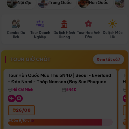
Nội địa
Trung Quốc
Hàn Quốc
N
Combo Du
Tour Doanh
Du lịch Hành
Tour Hoa Anh
Du lịch Mùa
D
lịch
Nghiệp
Hương
Đào
Hè
TOUR GIỜ CHÓT
Xem tất cả
Điểm nổi bật
Còn
15 ngày 20:47:03
Cò
Tour Hàn Quốc Mùa Thu 5N4Đ | Seoul - Everland
To
- Đảo Nami - Tháp Namsan (Bay Sun Phuquoc
Hò
Bay Sun Phuquoc Airways
Tặ
Airways)
Aq
Hồ Chí Minh
5N4Đ
26/08
‹
Còn 9/10 chỗ
Còn 9/10 chỗ
C
C