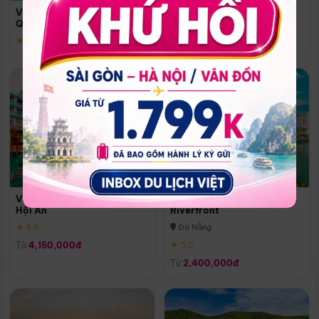
Quoc
Vinpearl Resort & Spa Phu
Phú Quốc
Quoc
★ 5.0
★ 5.0
Vinpearl Resort & Golf Nam
Melia Vinpearl Danang
Hội An
Riverfront
★ 5.0
Đà Nẵng
Từ
4,150,000đ
★ 5.0
Từ
2,400,000đ