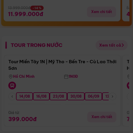
13.999.000đ
5.5
-14%
Xem chi tiết
11.999.000đ
4
TOUR TRONG NƯỚC
Xem tất cả
Điểm nổi bật
Tour Miền Tây 1N | Mỹ Tho - Bến Tre - Cù Lao Thới
To
Sơn
Hu
Hồ Chí Minh
1N0Đ
14/08
16/08
23/08
30/08
06/09
13/09
20/0
Giá từ:
Giá
Xem chi tiết
399.000đ
7