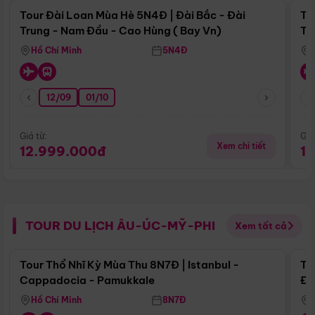
Tour Đài Loan Mùa Hè 5N4Đ | Đài Bắc - Đài
To
Trung - Nam Đầu - Cao Hùng ( Bay Vn)
Tr
Hồ Chí Minh
5N4Đ
12/09
01/10
Giá từ:
Giá
Xem chi tiết
12.999.000đ
1
TOUR DU LỊCH ÂU-ÚC-MỸ-PHI
Xem tất cả
Điểm nổi bật
Tour Thổ Nhĩ Kỳ Mùa Thu 8N7Đ | Istanbul -
To
Cappadocia - Pamukkale
Đế
Hồ Chí Minh
8N7Đ