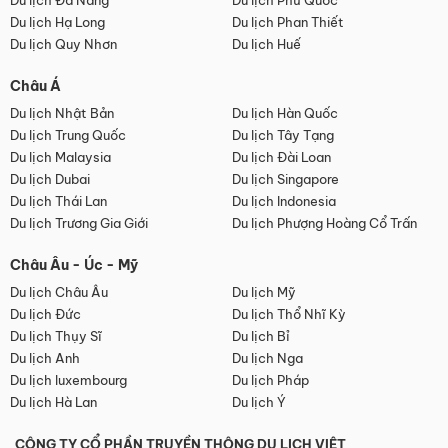
Du lịch Đà Nẵng
Du lịch Phú Quốc
Du lịch Hạ Long
Du lịch Phan Thiết
Du lịch Quy Nhơn
Du lịch Huế
Châu Á
Du lịch Nhật Bản
Du lịch Hàn Quốc
Du lịch Trung Quốc
Du lịch Tây Tạng
Du lịch Malaysia
Du lịch Đài Loan
Du lịch Dubai
Du lịch Singapore
Du lịch Thái Lan
Du lịch Indonesia
Du lịch Trương Gia Giới
Du lịch Phượng Hoàng Cổ Trấn
Châu Âu - Úc - Mỹ
Du lịch Châu Âu
Du lịch Mỹ
Du lịch Đức
Du lịch Thổ Nhĩ Kỳ
Du lịch Thụy Sĩ
Du lịch Bỉ
Du lịch Anh
Du lịch Nga
Du lịch luxembourg
Du lịch Pháp
Du lịch Hà Lan
Du lịch Ý
CÔNG TY CỔ PHẦN TRUYỀN THÔNG DU LỊCH VIỆT