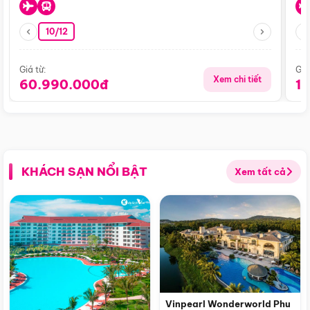
10/12
Giá từ:
Giá
Xem chi tiết
60.990.000đ
1
KHÁCH SẠN NỔI BẬT
Xem tất cả
Vinpearl Wonderworld Phu