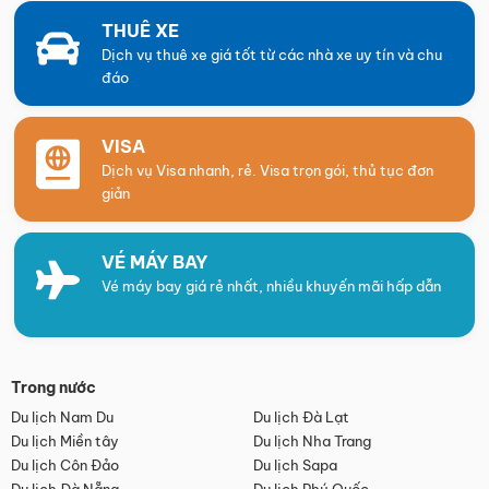
THUÊ XE
Dịch vụ thuê xe giá tốt từ các nhà xe uy tín và chu
đáo
VISA
Dịch vụ Visa nhanh, rẻ. Visa trọn gói, thủ tục đơn
giản
VÉ MÁY BAY
Vé máy bay giá rẻ nhất, nhiều khuyến mãi hấp dẫn
Trong nước
Du lịch Nam Du
Du lịch Đà Lạt
Du lịch Miền tây
Du lịch Nha Trang
Du lịch Côn Đảo
Du lịch Sapa