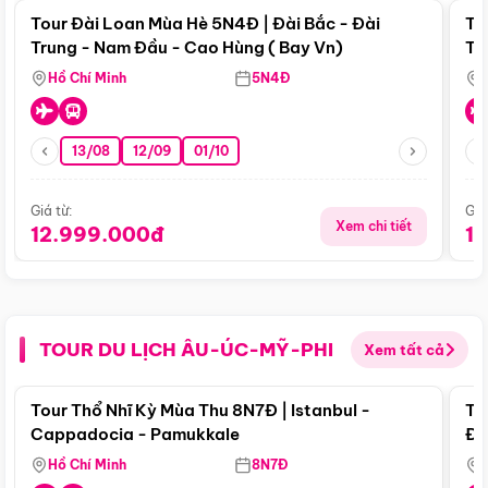
Tour Đài Loan Mùa Hè 5N4Đ | Đài Bắc - Đài
To
Trung - Nam Đầu - Cao Hùng ( Bay Vn)
Tr
Hồ Chí Minh
5N4Đ
13/08
12/09
01/10
Giá từ:
Giá
Xem chi tiết
12.999.000đ
1
TOUR DU LỊCH ÂU-ÚC-MỸ-PHI
Xem tất cả
Điểm nổi bật
Tour Thổ Nhĩ Kỳ Mùa Thu 8N7Đ | Istanbul -
To
Cappadocia - Pamukkale
Đế
Hồ Chí Minh
8N7Đ