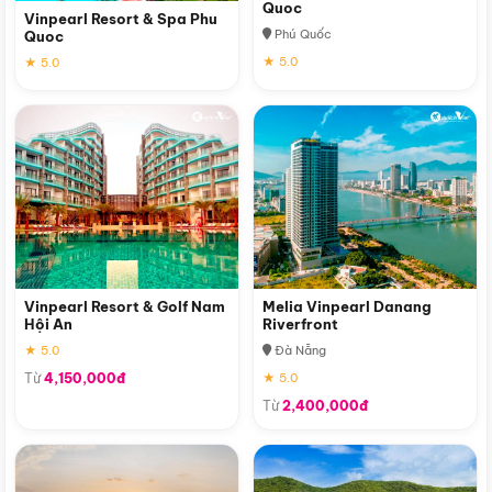
Quoc
Vinpearl Resort & Spa Phu
Phú Quốc
Quoc
★ 5.0
★ 5.0
Vinpearl Resort & Golf Nam
Melia Vinpearl Danang
Hội An
Riverfront
★ 5.0
Đà Nẵng
Từ
4,150,000đ
★ 5.0
Từ
2,400,000đ