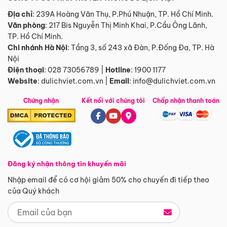
Địa chỉ
: 239A Hoàng Văn Thụ, P.Phú Nhuận, TP. Hồ Chí Minh.
Văn phòng
:
217 Bis Nguyễn Thị Minh Khai, P.Cầu Ông Lãnh,
TP. Hồ Chí Minh.
Chi nhánh Hà Nội
:
Tầng 3, số 243 xã Đàn, P.Đống Đa, TP. Hà
Nội
Điện thoại
:
028 73056789
|
Hotline
:
1900 1177
Website
:
dulichviet.com.vn
|
Email
:
info@dulichviet.com.vn
Chứng nhận
Kết nối với chúng tôi
Chấp nhận thanh toán
Đăng ký nhận thông tin khuyến mãi
Nhập email để có cơ hội giảm 50% cho chuyến đi tiếp theo
của Quý khách