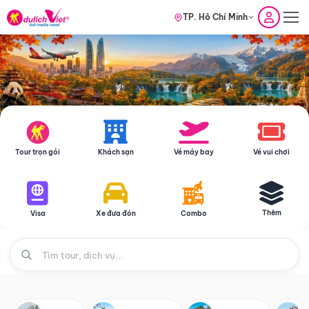
TP. Hồ Chí Minh
Tour trọn gói
Khách sạn
Vé máy bay
Vé vui chơi
Thêm
Visa
Xe đưa đón
Combo