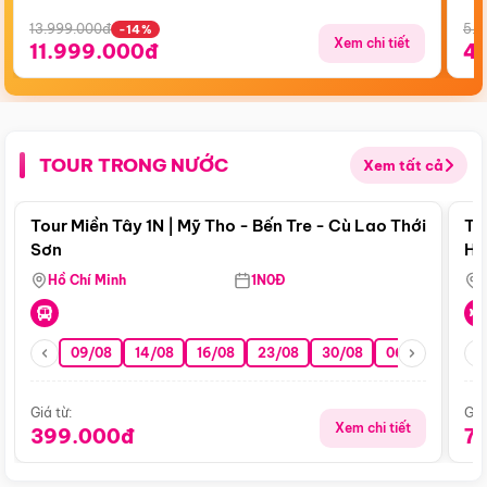
13.999.000đ
5.5
-14%
Xem chi tiết
11.999.000đ
4
TOUR TRONG NƯỚC
Xem tất cả
Điểm nổi bật
Tour Miền Tây 1N | Mỹ Tho - Bến Tre - Cù Lao Thới
To
Sơn
Hu
Hồ Chí Minh
1N0Đ
09/08
14/08
16/08
23/08
30/08
06/09
13/0
Giá từ:
Giá
Xem chi tiết
399.000đ
7