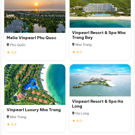
Vinpearl Resort & Spa Nha
Trang Bay
Melia Vinpearl Phu Quoc
Nha Trang
Phú Quốc
★ 5.0
★ 5.0
Vinpearl Resort & Spa Ha
Long
Vinpearl Luxury Nha Trang
Hạ Long
Nha Trang
★ 5.0
★ 5.0