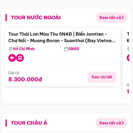
TOUR NƯỚC NGOÀI
Xem tất cả
Điểm nổi bật
Tour Thái Lan Mùa Thu 5N4Đ | Biển Jomtien -
To
Chợ Nổi - Muang Boran - Suanthai (Bay Vietnam
Ku
Airlines)
Si
Hồ Chí Minh
5N4Đ
Giá từ:
Xem chi tiết
8.300.000đ
Giá
1
TOUR CHÂU Á
Xem tất cả
Điểm nổi bật