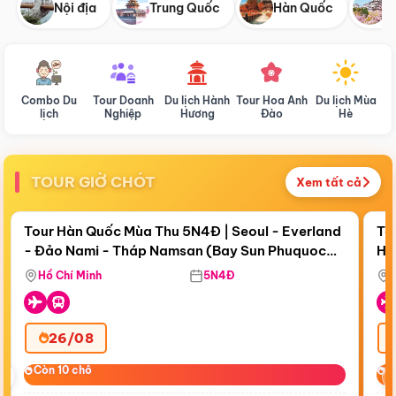
Nội địa
Trung Quốc
Hàn Quốc
N
Combo Du
Tour Doanh
Du lịch Hành
Tour Hoa Anh
Du lịch Mùa
D
lịch
Nghiệp
Hương
Đào
Hè
TOUR GIỜ CHÓT
Xem tất cả
Điểm nổi bật
Còn
18 ngày 10:30:56
Cò
Tour Hàn Quốc Mùa Thu 5N4Đ | Seoul - Everland
To
- Đảo Nami - Tháp Namsan (Bay Sun Phuquoc
Hò
Bay Sun Phuquoc Airways
Tặ
Airways)
Aq
Hồ Chí Minh
5N4Đ
26/08
‹
Còn 10 chỗ
Còn 10 chỗ
C
C