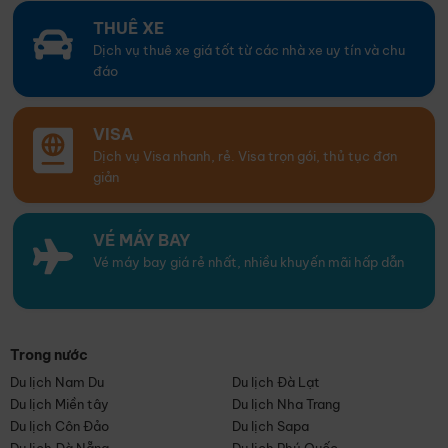
THUÊ XE
Dịch vụ thuê xe giá tốt từ các nhà xe uy tín và chu
đáo
VISA
Dịch vụ Visa nhanh, rẻ. Visa trọn gói, thủ tục đơn
giản
VÉ MÁY BAY
Vé máy bay giá rẻ nhất, nhiều khuyến mãi hấp dẫn
Trong nước
Du lịch Nam Du
Du lịch Đà Lạt
Du lịch Miền tây
Du lịch Nha Trang
Du lịch Côn Đảo
Du lịch Sapa