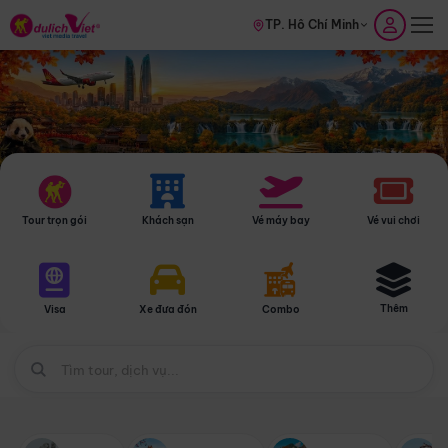
TP. Hồ Chí Minh
Tour trọn gói
Khách sạn
Vé máy bay
Vé vui chơi
Thêm
Visa
Xe đưa đón
Combo