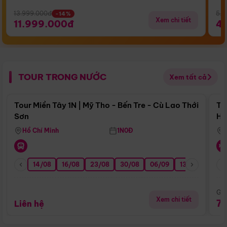
13.999.000đ
5.5
-14%
Xem chi tiết
11.999.000đ
4
TOUR TRONG NƯỚC
Xem tất cả
Điểm nổi bật
Tour Miền Tây 1N | Mỹ Tho - Bến Tre - Cù Lao Thới
To
Sơn
Hu
Hồ Chí Minh
1N0Đ
14/08
16/08
23/08
30/08
06/09
13/09
20/0
Giá
Xem chi tiết
7
Liên hệ