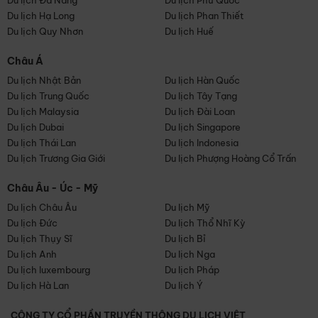
Du lịch Đà Nẵng
Du lịch Phú Quốc
Du lịch Hạ Long
Du lịch Phan Thiết
Du lịch Quy Nhơn
Du lịch Huế
Châu Á
Du lịch Nhật Bản
Du lịch Hàn Quốc
Du lịch Trung Quốc
Du lịch Tây Tạng
Du lịch Malaysia
Du lịch Đài Loan
Du lịch Dubai
Du lịch Singapore
Du lịch Thái Lan
Du lịch Indonesia
Du lịch Trương Gia Giới
Du lịch Phượng Hoàng Cổ Trấn
Châu Âu - Úc - Mỹ
Du lịch Châu Âu
Du lịch Mỹ
Du lịch Đức
Du lịch Thổ Nhĩ Kỳ
Du lịch Thụy Sĩ
Du lịch Bỉ
Du lịch Anh
Du lịch Nga
Du lịch luxembourg
Du lịch Pháp
Du lịch Hà Lan
Du lịch Ý
CÔNG TY CỔ PHẦN TRUYỀN THÔNG DU LỊCH VIỆT