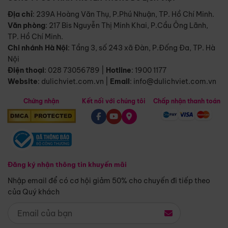
Địa chỉ
: 239A Hoàng Văn Thụ, P.Phú Nhuận, TP. Hồ Chí Minh.
Văn phòng
:
217 Bis Nguyễn Thị Minh Khai, P.Cầu Ông Lãnh,
TP. Hồ Chí Minh.
Chi nhánh Hà Nội
:
Tầng 3, số 243 xã Đàn, P.Đống Đa, TP. Hà
Nội
Điện thoại
:
028 73056789
|
Hotline
:
1900 1177
Website
:
dulichviet.com.vn
|
Email
:
info@dulichviet.com.vn
Chứng nhận
Kết nối với chúng tôi
Chấp nhận thanh toán
Đăng ký nhận thông tin khuyến mãi
Nhập email để có cơ hội giảm 50% cho chuyến đi tiếp theo
của Quý khách