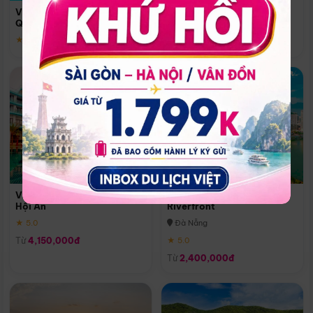
Quoc
Vinpearl Resort & Spa Phu
Phú Quốc
Quoc
★ 5.0
★ 5.0
Vinpearl Resort & Golf Nam
Melia Vinpearl Danang
Hội An
Riverfront
★ 5.0
Đà Nẵng
Từ
4,150,000đ
★ 5.0
Từ
2,400,000đ