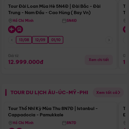
Tour Đài Loan Mùa Hè 5N4Đ | Đài Bắc - Đài
To
Trung - Nam Đầu - Cao Hùng ( Bay Vn)
Tr
Hồ Chí Minh
5N4Đ
13/08
12/09
01/10
Giá từ:
Giá
Xem chi tiết
12.999.000đ
1
TOUR DU LỊCH ÂU-ÚC-MỸ-PHI
Xem tất cả
Điểm nổi bật
Tour Thổ Nhĩ Kỳ Mùa Thu 8N7Đ | Istanbul -
To
Cappadocia - Pamukkale
Đế
Hồ Chí Minh
8N7Đ