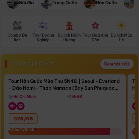
Nội địa
Trung Quốc
Hàn Quốc
N
Combo Du
Tour Doanh
Du lịch Hành
Tour Hoa Anh
Du lịch Mùa
D
lịch
Nghiệp
Hương
Đào
Hè
TOUR GIỜ CHÓT
Xem tất cả
Điểm nổi bật
Còn
17 ngày 07:46:22
Cò
Tour Hàn Quốc Mùa Thu 5N4Đ | Seoul - Everland
To
- Đảo Nami - Tháp Namsan (Bay Sun Phuquoc
Hò
Bay Sun Phuquoc Airways
Tặ
Airways)
Aq
Hồ Chí Minh
5N4Đ
26/08
‹
Còn 9/10 chỗ
Còn 9/10 chỗ
C
C