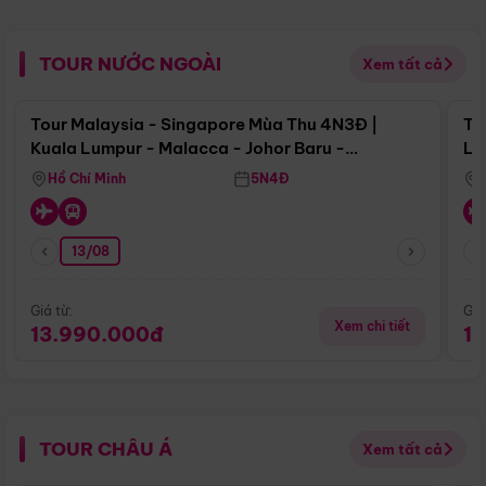
TOUR NƯỚC NGOÀI
Xem tất cả
Điểm nổi bật
Tour Malaysia - Singapore Mùa Thu 4N3Đ |
To
Kuala Lumpur - Malacca - Johor Baru -
Lử
Singapore
Hồ Chí Minh
5N4Đ
13/08
Giá từ:
Giá
Xem chi tiết
13.990.000đ
1
TOUR CHÂU Á
Xem tất cả
Điểm nổi bật