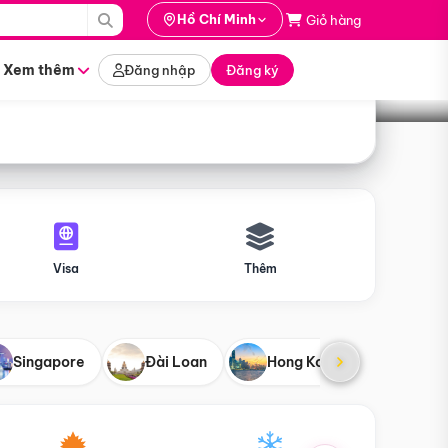
i hành
Hồ Chí Minh
Giỏ hàng
Tìm tour
tháng nào
Xem thêm
Đăng nhập
Đăng ký
Visa
Thêm
Singapore
Đài Loan
Hong Kong
Mỹ