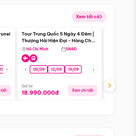
Xem tất cả
 bật
Điểm nổi bật
runei
Tour Trung Quốc 5 Ngày 4 Đêm |
Tour Trung 
Tour Hè
Thượng Hải Hiện Đại - Hàng Châu
Ân Thi - Trư
Nên Thơ - Ô Trấn Cổ Kính
Hồ Chí Minh
5N4Đ
Hồ Chí Minh
01/10
15/10
29/10
05/09
12/09
19/09
16/08
›
Giá từ:
Giá từ:
tiết
Xem chi tiết
18.990.000đ
16.990.0