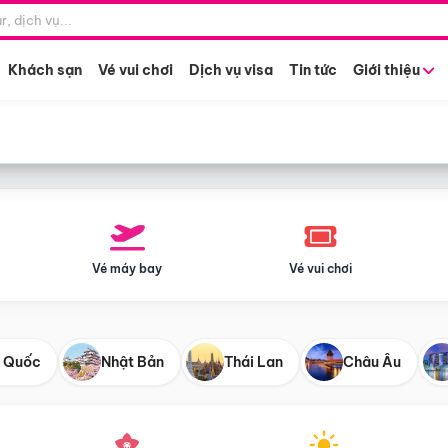
Điểm khởi hành
Tháng khở
Hồ Chí Minh
Bất kỳ 
Khách sạn
Vé vui chơi
Dịch vụ visa
Tin tức
Giới thiệu
Vé máy bay
Vé vui chơi
 Quốc
Nhật Bản
Thái Lan
Châu Âu