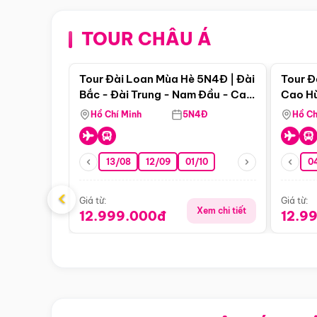
TOUR CHÂU Á
Điểm nổi bật
Tour Đài Loan Mùa Hè 5N4Đ | Đài
Tour Đ
Bắc - Đài Trung - Nam Đầu - Cao
Cao Hù
Hùng ( Bay Vn)
(Bay V
Hồ Chí Minh
5N4Đ
Hồ Ch
13/08
12/09
01/10
0
‹
Giá từ:
Giá từ:
Xem chi tiết
12.999.000đ
12.9