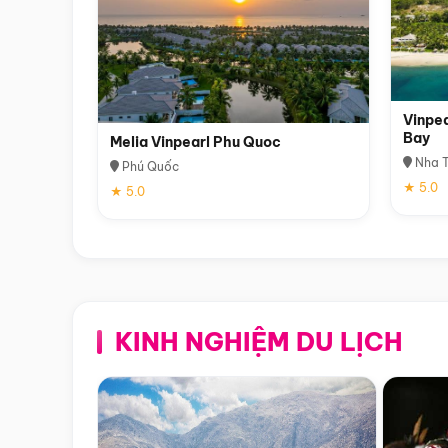
Vinpea
Bay
Melia Vinpearl Phu Quoc
Nha T
Phú Quốc
★ 5.0
★ 5.0
KINH NGHIỆM DU LỊCH