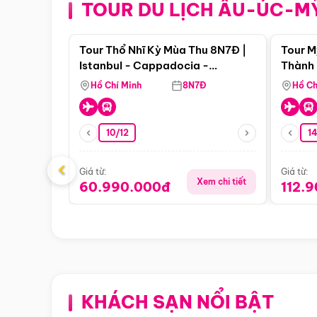
TOUR DU LỊCH ÂU-ÚC-M
Điểm nổi bật
Tour Thổ Nhĩ Kỳ Mùa Thu 8N7Đ |
Tour M
Istanbul - Cappadocia -
Thành 
Pamukkale
Thiên 
Hồ Chí Minh
8N7Đ
Hồ Ch
10/12
1
‹
Giá từ:
Giá từ:
Xem chi tiết
60.990.000đ
112.
KHÁCH SẠN NỔI BẬT