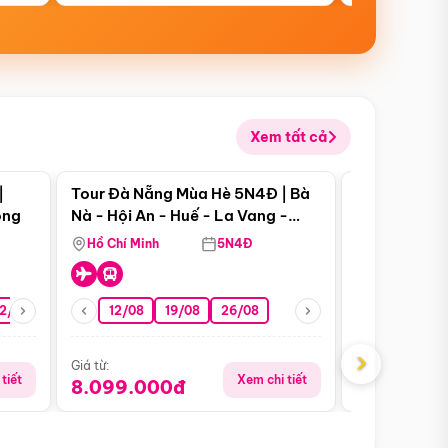
Xem tất cả
 bật
Điểm nổi bật
|
Tour Đà Nẵng Mùa Hè 5N4Đ | Bà
Tour Đà Nẵn
ong
Nà - Hội An - Huế - La Vang -
Nà - Hội An
Động Thiên Đường
Nha
Hồ Chí Minh
5N4Đ
Hồ Chí Minh
2/08
26/08
05/09
12/08
19/08
09/09
26/08
12/09
13/08
›
Giá từ:
Giá từ:
tiết
Xem chi tiết
8.099.000đ
6.899.00