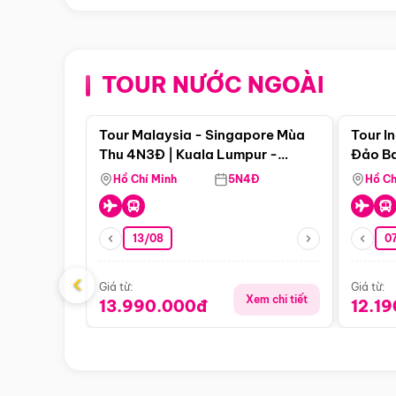
TOUR NƯỚC NGOÀI
Điểm nổi bật
Tour Malaysia - Singapore Mùa
Tour I
Thu 4N3Đ | Kuala Lumpur -
Đảo Ba
Malacca - Johor Baru -
Pengli
Hồ Chí Minh
5N4Đ
Hồ Ch
Singapore
13/08
07
‹
Giá từ:
Giá từ:
Xem chi tiết
13.990.000đ
12.1