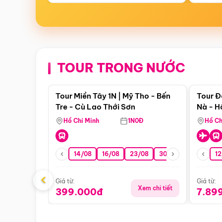
TOUR TRONG NƯỚC
Điểm nổi bật
Tour Miền Tây 1N | Mỹ Tho - Bến
Tour Đ
Tre - Cù Lao Thới Sơn
Nà - H
Nha
Hồ Chí Minh
1N0Đ
Hồ Ch
14/08
16/08
23/08
30/08
06/09
12
1
‹
Giá từ:
Giá từ:
Xem chi tiết
399.000đ
7.89