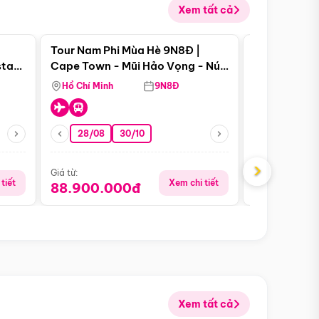
Xem tất cả
 bật
Điểm nổi bật
Tour Nam Phi Mùa Hè 9N8Đ |
Tour Mỹ Mùa
star
Cape Town - Mũi Hảo Vọng - Núi
Hoa Kỳ - Me
Bàn - Johannesburg - Pretoria -
Hồ Chí Minh
9N8Đ
Hồ Chí Minh
Safari - Lodge
28/08
30/10
29/08
›
Giá từ:
Giá từ:
tiết
Xem chi tiết
88.900.000đ
59.900.
Xem tất cả