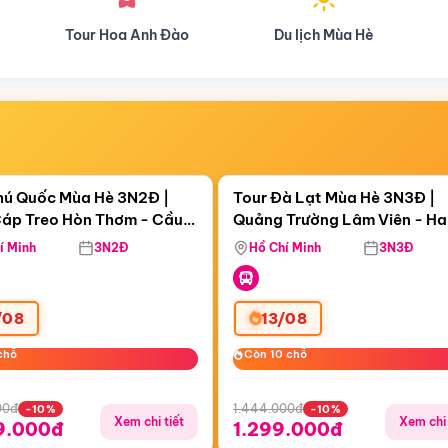
Du lịch Mùa Hè
Du lịch Mùa Thu
Điểm nổi bật
Điểm nổi
ngày 00:12:53
Còn
05 ngày 00:12:53
hú Quốc Mùa Hè 3N2Đ |
Tour Đà Lạt Mùa Hè 3N3Đ |
áp Treo Hòn Thơm - Cầu
Quảng Trường Lâm Viên - H
áp Treo Hòn Thơm
Công Viên Nước Aquatopia
Hill - Puppy Farm
í Minh
3N2Đ
Hồ Chí Minh
3N3Đ
/08
13/08
chỗ
chỗ
Còn 10 chỗ
Còn 10 chỗ
00đ
1.444.000đ
-10%
-10%
Xem chi tiết
Xem chi 
9.000đ
1.299.000đ