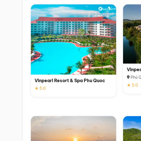
Vinpe
Phú 
Vinpearl Resort & Spa Phu Quoc
★ 5.0
★ 5.0