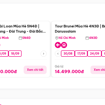
Điểm nổi bật
Điểm nổi
ài Loan Mùa Hè 5N4Đ |
Tour Brunei Mùa Hè 4N3Đ | B
ng - Đài Trung - Đài Bắc
Darussalam
j)
í Minh
5N4Đ
Hồ Chí Minh
4N3Đ
4/09
18/09
30/08
17/09
24/09
Giá từ:
Xem chi tiết
Xem chi 
90.000đ
14.499.000đ