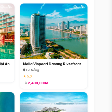
Hội An
Melia Vinpearl Danang Riverfront
Đà Nẵng
★ 5.0
Từ
2,400,000đ