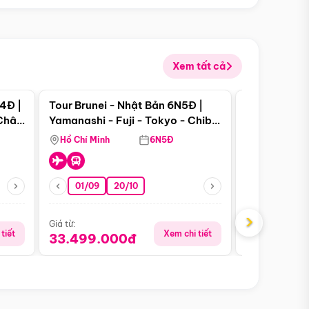
Xem tất cả
 bật
Điểm nổi bật
4Đ |
Tour Brunei - Nhật Bản 6N5Đ |
Tour Campu
 Châu
Yamanashi - Fuji - Tokyo - Chiba
Siem Reap -
- Freeday
Hồ Chí Minh
6N5Đ
Hồ Chí Minh
01/09
20/10
13/08
›
Giá từ:
Giá từ:
tiết
Xem chi tiết
33.499.000đ
5.650.00