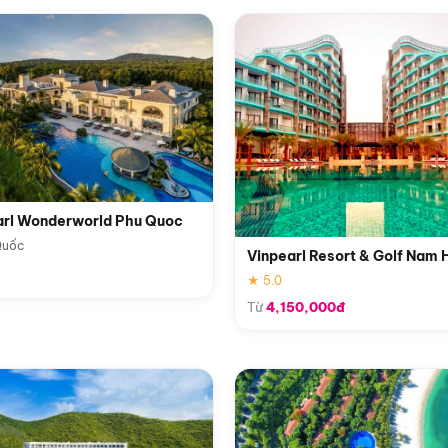
arl Wonderworld Phu Quoc
Quốc
Vinpearl Resort & Golf Nam 
★ 5.0
Từ
4,150,000đ