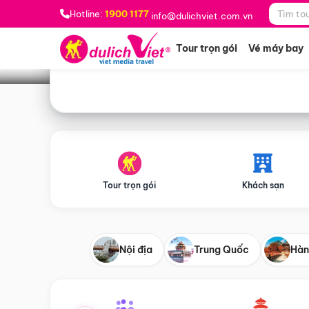
Bạn muốn đi đâu?
*
Hotline:
1900 1177
info@dulichviet.com.vn
Tour trọn gói
Vé máy bay
Tour trọn gói
Khách sạn
Nội địa
Trung Quốc
Hàn