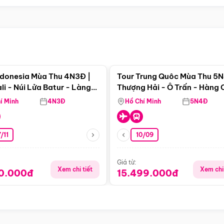
Điểm nổi bật
Điểm nổi
ndonesia Mùa Thu 4N3Đ |
Tour Trung Quôc Mùa Thu 5N
li - Núi Lửa Batur - Làng
Thượng Hải - Ô Trấn - Hàng
puran
(Tour Không Shopping)
í Minh
4N3Đ
Hồ Chí Minh
5N4Đ
/11
10/09
Giá từ:
Xem chi tiết
Xem chi 
90.000đ
15.499.000đ