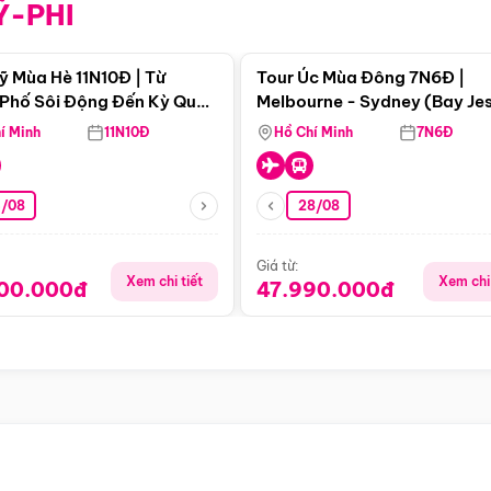
Ỹ-PHI
Điểm nổi bật
Điểm nổi
ỹ Mùa Hè 11N10Đ | Từ
Tour Úc Mùa Đông 7N6Đ |
Phố Sôi Động Đến Kỳ Quan
Melbourne - Sydney (Bay Je
Nhiên Mỹ
Airways)
í Minh
11N10Đ
Hồ Chí Minh
7N6Đ
4/08
28/08
Giá từ:
Xem chi tiết
Xem chi 
900.000đ
47.990.000đ