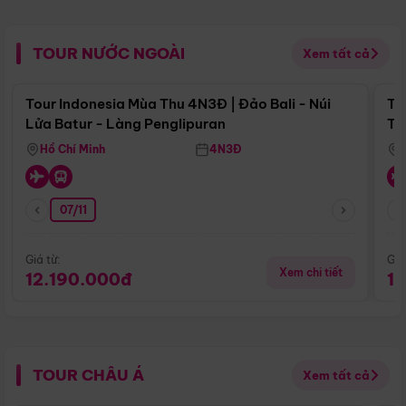
TOUR NƯỚC NGOÀI
Xem tất cả
Điểm nổi bật
Tour Indonesia Mùa Thu 4N3Đ | Đảo Bali - Núi
To
Lửa Batur - Làng Penglipuran
Tr
Hồ Chí Minh
4N3Đ
07/11
Giá từ:
Giá
Xem chi tiết
12.190.000đ
1
TOUR CHÂU Á
Xem tất cả
Điểm nổi bật