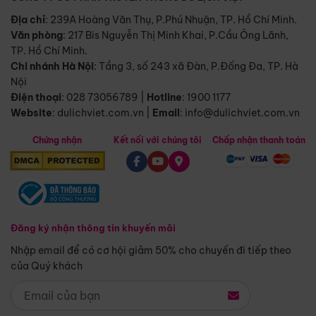
Địa chỉ
: 239A Hoàng Văn Thụ, P.Phú Nhuận, TP. Hồ Chí Minh.
Văn phòng
:
217 Bis Nguyễn Thị Minh Khai, P.Cầu Ông Lãnh,
TP. Hồ Chí Minh.
Chi nhánh Hà Nội
:
Tầng 3, số 243 xã Đàn, P.Đống Đa, TP. Hà
Nội
Điện thoại
:
028 73056789
|
Hotline
:
1900 1177
Website
:
dulichviet.com.vn
|
Email
:
info@dulichviet.com.vn
Chứng nhận
Kết nối với chúng tôi
Chấp nhận thanh toán
Đăng ký nhận thông tin khuyến mãi
Nhập email để có cơ hội giảm 50% cho chuyến đi tiếp theo
của Quý khách