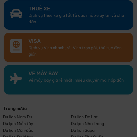
THUÊ XE
Dịch vụ thuê xe giá tốt từ các nhà xe uy tín và chu
đáo
VISA
Dịch vụ Visa nhanh, rẻ. Visa trọn gói, thủ tục đơn
giản
VÉ MÁY BAY
Vé máy bay giá rẻ nhất, nhiều khuyến mãi hấp dẫn
Trong nước
Du lịch Nam Du
Du lịch Đà Lạt
Du lịch Miền tây
Du lịch Nha Trang
Du lịch Côn Đảo
Du lịch Sapa