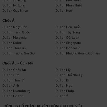
Du lịch Đà Nẵng
Du lịch Phú Quốc
Du lịch Hạ Long
Du lịch Phan Thiết
Du lịch Quy Nhơn
Du lịch Huế
Châu Á
Du lịch Nhật Bản
Du lịch Hàn Quốc
Du lịch Trung Quốc
Du lịch Tây Tạng
Du lịch Malaysia
Du lịch Đài Loan
Du lịch Dubai
Du lịch Singapore
Du lịch Thái Lan
Du lịch Indonesia
Du lịch Trương Gia Giới
Du lịch Phượng Hoàng Cổ Trấn
Châu Âu - Úc - Mỹ
Du lịch Châu Âu
Du lịch Mỹ
Du lịch Đức
Du lịch Thổ Nhĩ Kỳ
Du lịch Thụy Sĩ
Du lịch Bỉ
Du lịch Anh
Du lịch Nga
Du lịch luxembourg
Du lịch Pháp
Du lịch Hà Lan
Du lịch Ý
CÔNG TY CỔ PHẦN TRUYỀN THÔNG DU LỊCH VIỆT