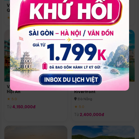
Quoc
Vinpearl Resort & Spa Phu
Phú Quốc
Quoc
★ 5.0
★ 5.0
Vinpearl Resort & Golf Nam
Melia Vinpearl Danang
Hội An
Riverfront
★ 5.0
Đà Nẵng
Từ
4,150,000đ
★ 5.0
Từ
2,400,000đ