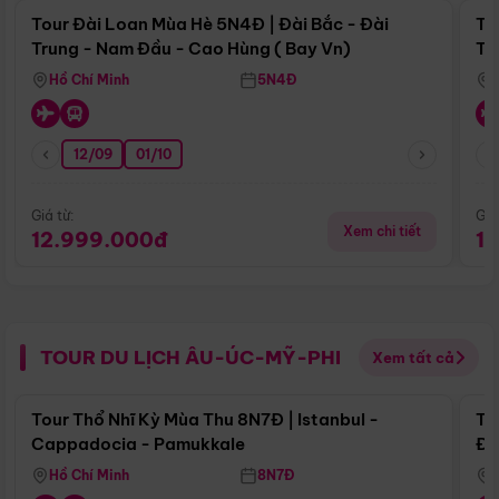
Tour Đài Loan Mùa Hè 5N4Đ | Đài Bắc - Đài
To
Trung - Nam Đầu - Cao Hùng ( Bay Vn)
Tr
Hồ Chí Minh
5N4Đ
12/09
01/10
Giá từ:
Giá
Xem chi tiết
12.999.000đ
1
TOUR DU LỊCH ÂU-ÚC-MỸ-PHI
Xem tất cả
Điểm nổi bật
Tour Thổ Nhĩ Kỳ Mùa Thu 8N7Đ | Istanbul -
To
Cappadocia - Pamukkale
Đế
Hồ Chí Minh
8N7Đ