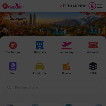
TP. Hồ Chí Minh
Tour trọn gói
Khách sạn
Vé máy bay
Vé vui chơi
Thêm
Visa
Xe đưa đón
Combo