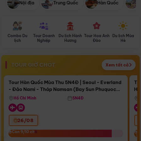
Nội địa
Trung Quốc
Hàn Quốc
N
Combo Du
Tour Doanh
Du lịch Hành
Tour Hoa Anh
Du lịch Mùa
D
lịch
Nghiệp
Hương
Đào
Hè
TOUR GIỜ CHÓT
Xem tất cả
Điểm nổi bật
Còn
16 ngày 16:39:33
Cò
Tour Hàn Quốc Mùa Thu 5N4Đ | Seoul - Everland
To
- Đảo Nami - Tháp Namsan (Bay Sun Phuquoc
Hò
Bay Sun Phuquoc Airways
Tặ
Airways)
Aq
Hồ Chí Minh
5N4Đ
26/08
‹
Còn 9/10 chỗ
Còn 9/10 chỗ
C
C