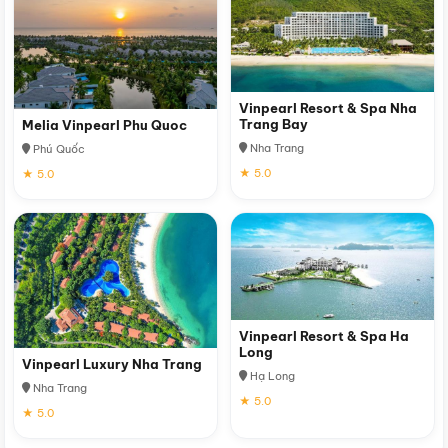
Vinpearl Resort & Spa Nha
Trang Bay
Melia Vinpearl Phu Quoc
Nha Trang
Phú Quốc
★ 5.0
★ 5.0
Vinpearl Resort & Spa Ha
Long
Vinpearl Luxury Nha Trang
Hạ Long
Nha Trang
★ 5.0
★ 5.0