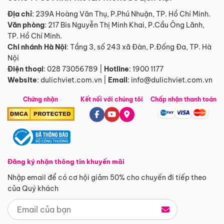
Địa chỉ
: 239A Hoàng Văn Thụ, P.Phú Nhuận, TP. Hồ Chí Minh.
Văn phòng
:
217 Bis Nguyễn Thị Minh Khai, P.Cầu Ông Lãnh,
TP. Hồ Chí Minh.
Chi nhánh Hà Nội
:
Tầng 3, số 243 xã Đàn, P.Đống Đa, TP. Hà
Nội
Điện thoại
:
028 73056789
|
Hotline
:
1900 1177
Website
:
dulichviet.com.vn
|
Email
:
info@dulichviet.com.vn
Chứng nhận
Kết nối với chúng tôi
Chấp nhận thanh toán
Đăng ký nhận thông tin khuyến mãi
Nhập email để có cơ hội giảm 50% cho chuyến đi tiếp theo
của Quý khách