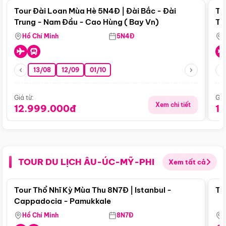
Tour Đài Loan Mùa Hè 5N4Đ | Đài Bắc - Đài
To
Trung - Nam Đầu - Cao Hùng ( Bay Vn)
Tr
Hồ Chí Minh
5N4Đ
13/08
12/09
01/10
Giá từ:
Giá
Xem chi tiết
12.999.000đ
1
TOUR DU LỊCH ÂU-ÚC-MỸ-PHI
Xem tất cả
Điểm nổi bật
Tour Thổ Nhĩ Kỳ Mùa Thu 8N7Đ | Istanbul -
To
Cappadocia - Pamukkale
Hồ Chí Minh
8N7Đ