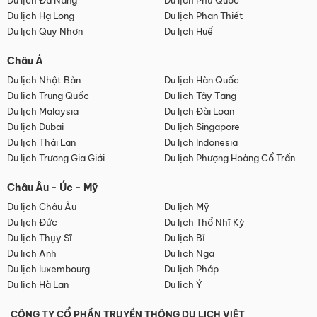
Du lịch Đà Nẵng
Du lịch Phú Quốc
Du lịch Hạ Long
Du lịch Phan Thiết
Du lịch Quy Nhơn
Du lịch Huế
Châu Á
Du lịch Nhật Bản
Du lịch Hàn Quốc
Du lịch Trung Quốc
Du lịch Tây Tạng
Du lịch Malaysia
Du lịch Đài Loan
Du lịch Dubai
Du lịch Singapore
Du lịch Thái Lan
Du lịch Indonesia
Du lịch Trương Gia Giới
Du lịch Phượng Hoàng Cổ Trấn
Châu Âu - Úc - Mỹ
Du lịch Châu Âu
Du lịch Mỹ
Du lịch Đức
Du lịch Thổ Nhĩ Kỳ
Du lịch Thụy Sĩ
Du lịch Bỉ
Du lịch Anh
Du lịch Nga
Du lịch luxembourg
Du lịch Pháp
Du lịch Hà Lan
Du lịch Ý
CÔNG TY CỔ PHẦN TRUYỀN THÔNG DU LỊCH VIỆT