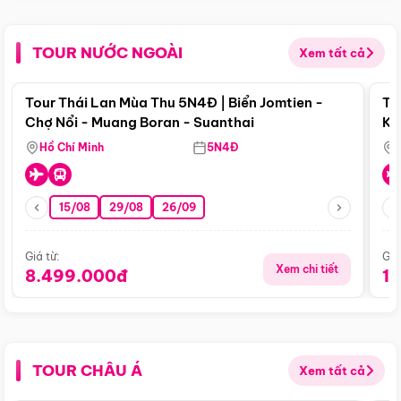
TOUR NƯỚC NGOÀI
Xem tất cả
Điểm nổi bật
Tour Thái Lan Mùa Thu 5N4Đ | Biển Jomtien -
To
Chợ Nổi - Muang Boran - Suanthai
Ku
Si
Hồ Chí Minh
5N4Đ
15/08
29/08
26/09
Giá từ:
Giá
Xem chi tiết
8.499.000đ
1
TOUR CHÂU Á
Xem tất cả
Điểm nổi bật