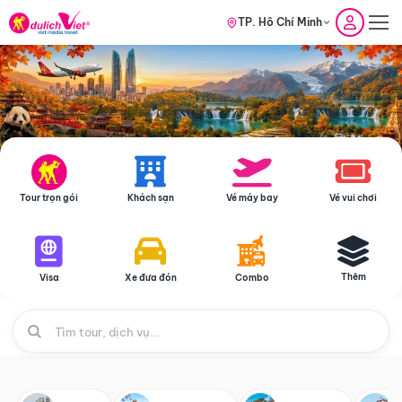
TP. Hồ Chí Minh
Tour trọn gói
Khách sạn
Vé máy bay
Vé vui chơi
Thêm
Visa
Xe đưa đón
Combo