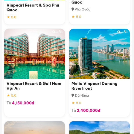
Quoc
Vinpearl Resort & Spa Phu
Phú Quốc
Quoc
★ 5.0
★ 5.0
Vinpearl Resort & Golf Nam
Melia Vinpearl Danang
Hội An
Riverfront
★ 5.0
Đà Nẵng
Từ
4,150,000đ
★ 5.0
Từ
2,400,000đ