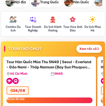
Nội địa
Trung Quốc
Hàn Quốc
N
Combo Du
Tour Doanh
Du lịch Hành
Tour Hoa Anh
Du lịch Mùa
D
lịch
Nghiệp
Hương
Đào
Hè
TOUR GIỜ CHÓT
Xem tất cả
Điểm nổi bật
Còn
19 ngày 15:21:25
Cò
Tour Hàn Quốc Mùa Thu 5N4Đ | Seoul - Everland
To
- Đảo Nami - Tháp Namsan (Bay Sun Phuquoc
Hò
Tặ
Airways)
Aq
Hồ Chí Minh
5N4Đ
26/08
‹
Còn 10 chỗ
Còn 10 chỗ
C
C