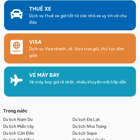
THUÊ XE
Dịch vụ thuê xe giá tốt từ các nhà xe uy tín và chu
đáo
VISA
Dịch vụ Visa nhanh, rẻ. Visa trọn gói, thủ tục đơn
giản
VÉ MÁY BAY
Vé máy bay giá rẻ nhất, nhiều khuyến mãi hấp dẫn
Trong nước
Du lịch Nam Du
Du lịch Đà Lạt
Du lịch Miền tây
Du lịch Nha Trang
Du lịch Côn Đảo
Du lịch Sapa