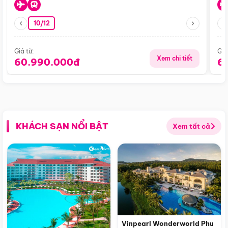
10/12
Giá từ:
Giá
Xem chi tiết
60.990.000đ
6
KHÁCH SẠN NỔI BẬT
Xem tất cả
Vinpearl Wonderworld Phu