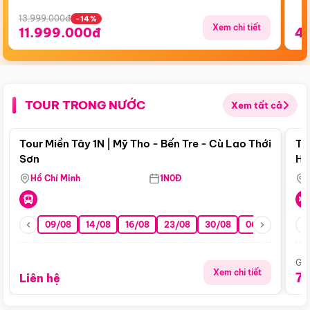
13.999.000đ
-14%
Xem chi tiết
11.999.000đ
4
TOUR TRONG NƯỚC
Xem tất cả
Điểm nổi bật
Tour Miền Tây 1N | Mỹ Tho - Bến Tre - Cù Lao Thới
To
Sơn
Hu
Hồ Chí Minh
1N0Đ
09/08
14/08
16/08
23/08
30/08
06/09
13/0
Giá
Xem chi tiết
7
Liên hệ