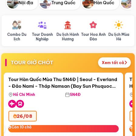
Nội địa
Trung Quốc
Hàn Quốc
N
Combo Du
Tour Doanh
Du lịch Hành
Tour Hoa Anh
Du lịch Mùa
D
lịch
Nghiệp
Hương
Đào
Hè
TOUR GIỜ CHÓT
Xem tất cả
Điểm nổi bật
Còn
19 ngày 13:20:12
Cò
Tour Hàn Quốc Mùa Thu 5N4Đ | Seoul - Everland
To
- Đảo Nami - Tháp Namsan (Bay Sun Phuquoc
Hò
Tặ
Airways)
Aq
Hồ Chí Minh
5N4Đ
26/08
‹
Còn 10 chỗ
Còn 10 chỗ
C
C