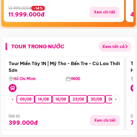
13.999.000đ
-14%
Xem chi tiết
11.999.000đ
4
TOUR TRONG NƯỚC
Xem tất cả
Điểm nổi bật
Tour Miền Tây 1N | Mỹ Tho - Bến Tre - Cù Lao Thới
To
Sơn
Hu
Hồ Chí Minh
1N0Đ
09/08
14/08
16/08
23/08
30/08
06/09
13/0
Giá từ:
Giá
Xem chi tiết
399.000đ
7