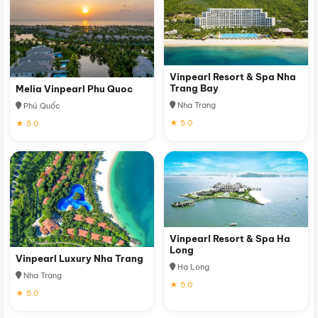
Vinpearl Resort & Spa Nha
Trang Bay
Melia Vinpearl Phu Quoc
Nha Trang
Phú Quốc
★ 5.0
★ 5.0
Vinpearl Resort & Spa Ha
Long
Vinpearl Luxury Nha Trang
Hạ Long
Nha Trang
★ 5.0
★ 5.0