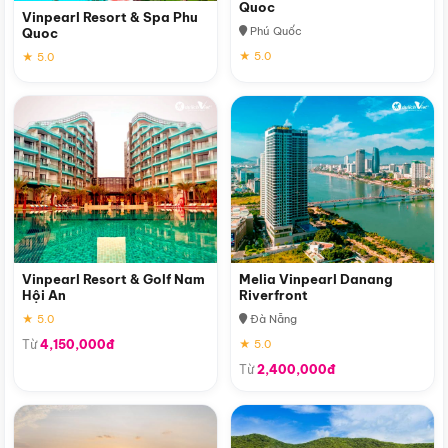
Quoc
Vinpearl Resort & Spa Phu
Phú Quốc
Quoc
★ 5.0
★ 5.0
Vinpearl Resort & Golf Nam
Melia Vinpearl Danang
Hội An
Riverfront
★ 5.0
Đà Nẵng
Từ
4,150,000đ
★ 5.0
Từ
2,400,000đ