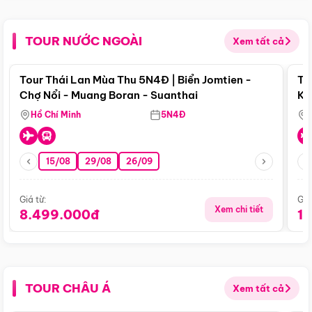
TOUR NƯỚC NGOÀI
Xem tất cả
Điểm nổi bật
Tour Thái Lan Mùa Thu 5N4Đ | Biển Jomtien -
To
Chợ Nổi - Muang Boran - Suanthai
Ku
Si
Hồ Chí Minh
5N4Đ
15/08
29/08
26/09
Giá từ:
Giá
Xem chi tiết
8.499.000đ
1
TOUR CHÂU Á
Xem tất cả
Điểm nổi bật