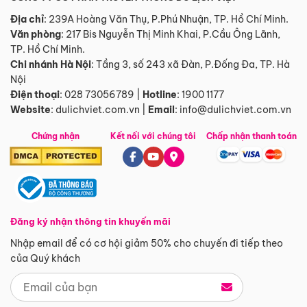
Địa chỉ
: 239A Hoàng Văn Thụ, P.Phú Nhuận, TP. Hồ Chí Minh.
Văn phòng
:
217 Bis Nguyễn Thị Minh Khai, P.Cầu Ông Lãnh,
TP. Hồ Chí Minh.
Chi nhánh Hà Nội
:
Tầng 3, số 243 xã Đàn, P.Đống Đa, TP. Hà
Nội
Điện thoại
:
028 73056789
|
Hotline
:
1900 1177
Website
:
dulichviet.com.vn
|
Email
:
info@dulichviet.com.vn
Chứng nhận
Kết nối với chúng tôi
Chấp nhận thanh toán
Đăng ký nhận thông tin khuyến mãi
Nhập email để có cơ hội giảm 50% cho chuyến đi tiếp theo
của Quý khách