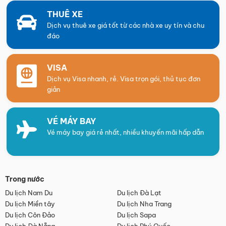
THUÊ XE
Dịch vụ thuê xe giá tốt từ các nhà xe uy tín và chu
đáo
VISA
Dịch vụ Visa nhanh, rẻ. Visa trọn gói, thủ tục đơn
giản
VÉ MÁY BAY
Vé máy bay giá rẻ nhất, nhiều khuyến mãi hấp dẫn
Trong nước
Du lịch Nam Du
Du lịch Đà Lạt
Du lịch Miền tây
Du lịch Nha Trang
Du lịch Côn Đảo
Du lịch Sapa