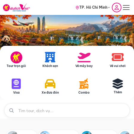
TP. Hồ Chí Minh
Tour trọn gói
Khách sạn
Vé máy bay
Vé vui chơi
Thêm
Visa
Xe đưa đón
Combo