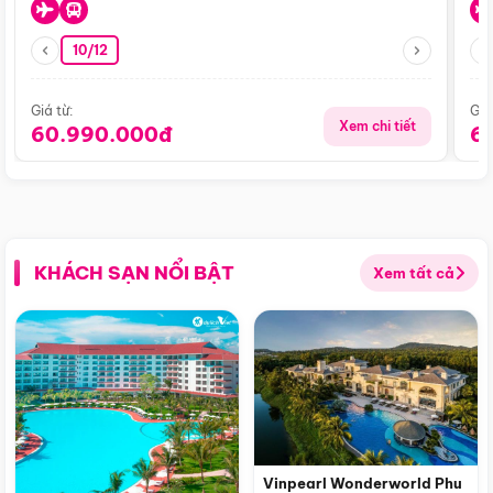
10/12
Giá từ:
Giá
Xem chi tiết
60.990.000đ
6
KHÁCH SẠN NỔI BẬT
Xem tất cả
Vinpearl Wonderworld Phu