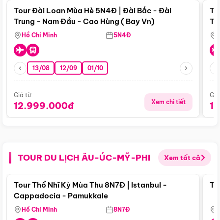
Tour Đài Loan Mùa Hè 5N4Đ | Đài Bắc - Đài
To
Trung - Nam Đầu - Cao Hùng ( Bay Vn)
Tr
Hồ Chí Minh
5N4Đ
13/08
12/09
01/10
Giá từ:
Giá
Xem chi tiết
12.999.000đ
1
TOUR DU LỊCH ÂU-ÚC-MỸ-PHI
Xem tất cả
Điểm nổi bật
Tour Thổ Nhĩ Kỳ Mùa Thu 8N7Đ | Istanbul -
To
Cappadocia - Pamukkale
Hồ Chí Minh
8N7Đ