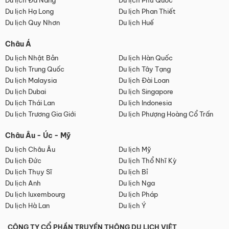
Du lịch Đà Nẵng
Du lịch Phú Quốc
Du lịch Hạ Long
Du lịch Phan Thiết
Du lịch Quy Nhơn
Du lịch Huế
Châu Á
Du lịch Nhật Bản
Du lịch Hàn Quốc
Du lịch Trung Quốc
Du lịch Tây Tạng
Du lịch Malaysia
Du lịch Đài Loan
Du lịch Dubai
Du lịch Singapore
Du lịch Thái Lan
Du lịch Indonesia
Du lịch Trương Gia Giới
Du lịch Phượng Hoàng Cổ Trấn
Châu Âu - Úc - Mỹ
Du lịch Châu Âu
Du lịch Mỹ
Du lịch Đức
Du lịch Thổ Nhĩ Kỳ
Du lịch Thụy Sĩ
Du lịch Bỉ
Du lịch Anh
Du lịch Nga
Du lịch luxembourg
Du lịch Pháp
Du lịch Hà Lan
Du lịch Ý
CÔNG TY CỔ PHẦN TRUYỀN THÔNG DU LỊCH VIỆT