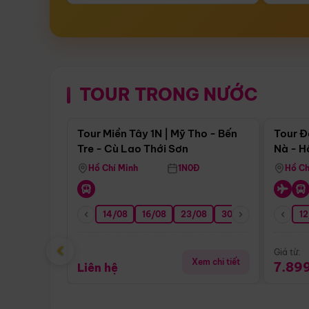
TOUR TRONG NƯỚC
Điểm nổi bật
Tour Miền Tây 1N | Mỹ Tho - Bến
Tour Đ
Tre - Cù Lao Thới Sơn
Nà - H
Nha
Hồ Chí Minh
1N0Đ
Hồ Ch
14/08
16/08
23/08
30/08
06/09
12
1
‹
Giá từ:
Xem chi tiết
7.89
Liên hệ