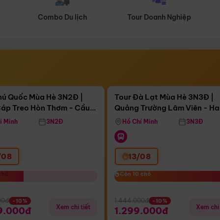
Tour Doanh Nghiệp
Du lịch Hành Hương
Điểm nổi bật
Điểm nổi
ngày 15:50:57
Còn
03 ngày 15:50:57
hú Quốc Mùa Hè 3N2Đ |
Tour Đà Lạt Mùa Hè 3N3Đ |
áp Treo Hòn Thơm - Cầu
Quảng Trường Lâm Viên - H
áp Treo Hòn Thơm
Công Viên Nước Aquatopia
Hill - Puppy Farm
í Minh
3N2Đ
Hồ Chí Minh
3N3Đ
/08
13/08
chỗ
chỗ
Còn 10 chỗ
Còn 10 chỗ
00đ
1.444.000đ
-10%
-10%
Xem chi tiết
Xem chi 
9.000đ
1.299.000đ