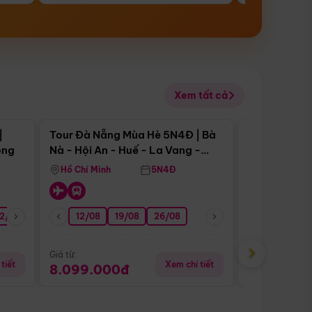
Xem tất cả
 bật
Điểm nổi bật
|
Tour Đà Nẵng Mùa Hè 5N4Đ | Bà
Tour Đà Nẵn
ong
Nà - Hội An - Huế - La Vang -
Nà - Hội An
Động Thiên Đường
Nha
Hồ Chí Minh
5N4Đ
Hồ Chí Minh
2/08
26/08
05/09
12/08
19/08
09/09
26/08
12/09
13/08
›
Giá từ:
Giá từ:
tiết
Xem chi tiết
8.099.000đ
6.899.00