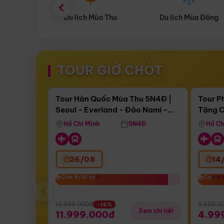
ùa Thu
Du lịch Mùa Đông
Combo Du lịch
TOUR GIỜ CHÓT
Điểm nổi bật
Còn
16 ngày 15:50:57
Còn
04 
Tour Hàn Quốc Mùa Thu 5N4Đ |
Tour P
Seoul - Everland - Đảo Nami -
Tặng C
Bay Sun Phuquoc Airways
Tặng C
Tháp Namsan (Bay Sun Phuquoc
Hôn - 
Hồ Chí Minh
5N4Đ
Hồ Ch
Airways)
26/08
14
Còn 9/10 chỗ
Còn 9/10 chỗ
Còn 4 
Còn 4 
‹
13.999.000đ
5.555.0
-14%
Xem chi tiết
11.999.000đ
4.99