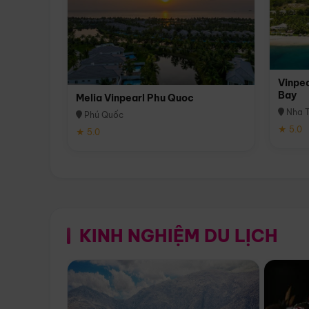
Vinpea
Bay
Melia Vinpearl Phu Quoc
Nha T
Phú Quốc
★ 5.0
★ 5.0
KINH NGHIỆM DU LỊCH