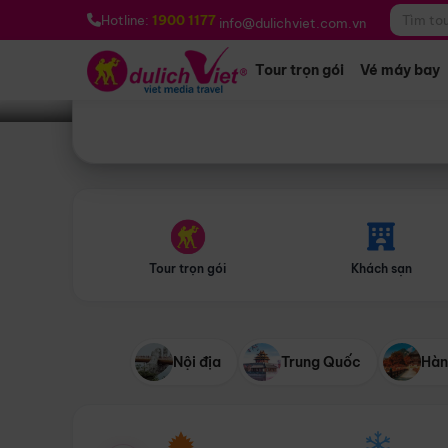
Bạn muốn đi đâu?
*
Hotline:
1900 1177
info@dulichviet.com.vn
Tour trọn gói
Vé máy bay
Tour trọn gói
Khách sạn
Nội địa
Trung Quốc
Hàn