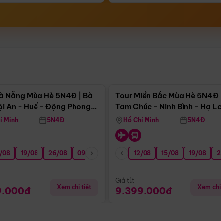
Điểm nổi bật
Điểm nổi
à Nẵng Mùa Hè 5N4Đ | Bà
Tour Miền Bắc Mùa Hè 5N4Đ 
ội An - Huế - Động Phong
Tam Chúc - Ninh Bình - Hạ L
í Minh
5N4Đ
Hồ Chí Minh
5N4Đ
/08
3/09
19/08
20/09
26/08
27/09
09/09
16/09
12/08
23/09
15/08
30/09
19/08
07/10
2
Giá từ:
Xem chi tiết
Xem chi 
9.000đ
9.399.000đ