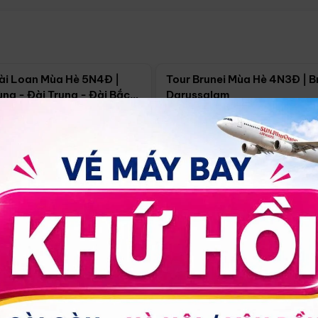
Điểm nổi bật
Điểm nổi
ài Loan Mùa Hè 5N4Đ |
Tour Brunei Mùa Hè 4N3Đ | B
ng - Đài Trung - Đài Bắc
Darussalam
j)
í Minh
5N4Đ
Hồ Chí Minh
4N3Đ
4/09
18/09
30/08
17/09
24/09
Giá từ:
Xem chi tiết
Xem chi 
90.000đ
14.499.000đ