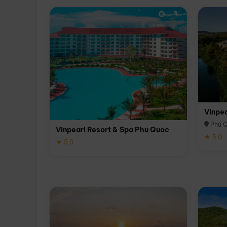
Vinpe
Phú 
Vinpearl Resort & Spa Phu Quoc
★ 5.0
★ 5.0