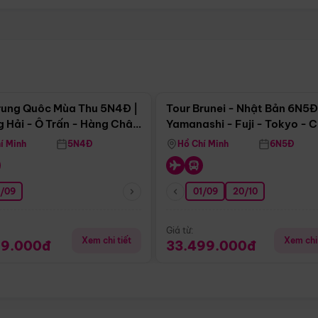
Điểm nổi bật
Điểm nổi
rung Quôc Mùa Thu 5N4Đ |
Tour Brunei - Nhật Bản 6N5Đ
 Hải - Ô Trấn - Hàng Châu
Yamanashi - Fuji - Tokyo - 
Không Shopping)
- Freeday
í Minh
5N4Đ
Hồ Chí Minh
6N5Đ
0/09
01/09
20/10
Giá từ:
Xem chi tiết
Xem chi 
99.000đ
33.499.000đ