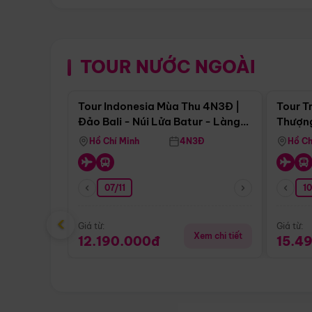
TOUR NƯỚC NGOÀI
Điểm nổi bật
Tour Indonesia Mùa Thu 4N3Đ |
Tour T
Đảo Bali - Núi Lửa Batur - Làng
Thượng
Penglipuran
(Tour 
Hồ Chí Minh
4N3Đ
Hồ Ch
07/11
1
‹
Giá từ:
Giá từ:
Xem chi tiết
12.190.000đ
15.4