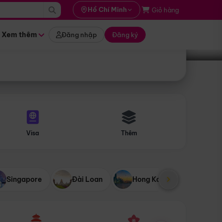
i hành
Hồ Chí Minh
Giỏ hàng
Tìm tour
tháng nào
Xem thêm
Đăng nhập
Đăng ký
Visa
Thêm
Singapore
Đài Loan
Hong Kong
Mỹ