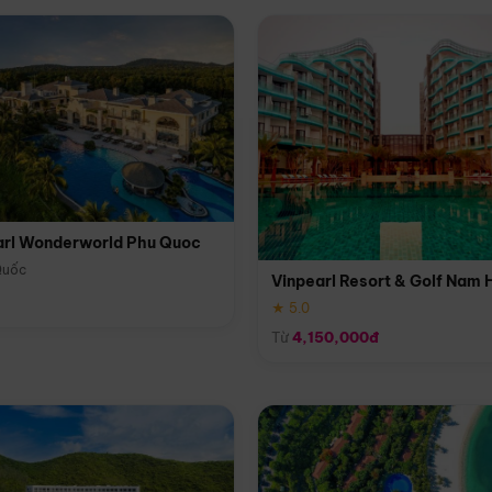
arl Wonderworld Phu Quoc
Quốc
Vinpearl Resort & Golf Nam 
★ 5.0
Từ
4,150,000đ