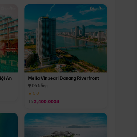
Hội An
Melia Vinpearl Danang Riverfront
Đà Nẵng
★ 5.0
Từ
2,400,000đ