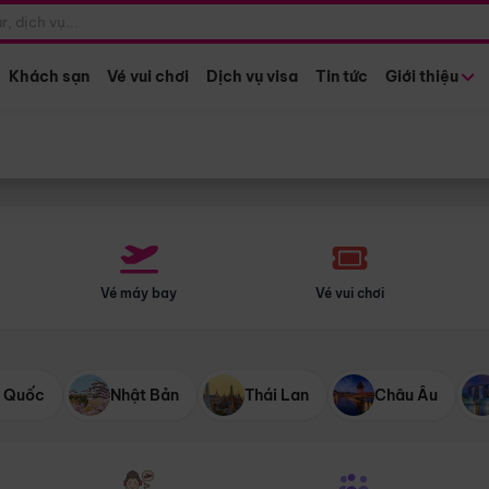
Điểm khởi hành
Tháng khở
Hồ Chí Minh
Bất kỳ 
Khách sạn
Vé vui chơi
Dịch vụ visa
Tin tức
Giới thiệu
Vé máy bay
Vé vui chơi
 Quốc
Nhật Bản
Thái Lan
Châu Âu