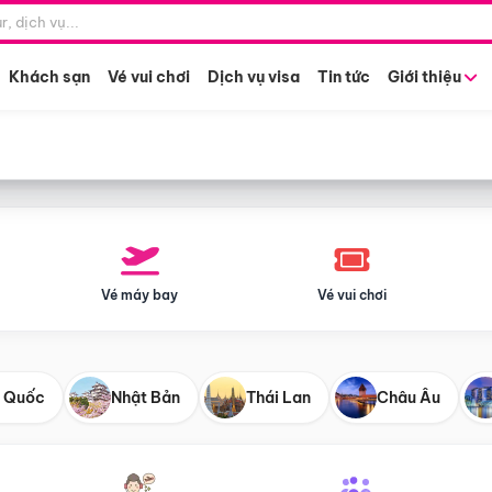
Điểm khởi hành
Tháng khở
Hồ Chí Minh
Bất kỳ 
Khách sạn
Vé vui chơi
Dịch vụ visa
Tin tức
Giới thiệu
Vé máy bay
Vé vui chơi
 Quốc
Nhật Bản
Thái Lan
Châu Âu