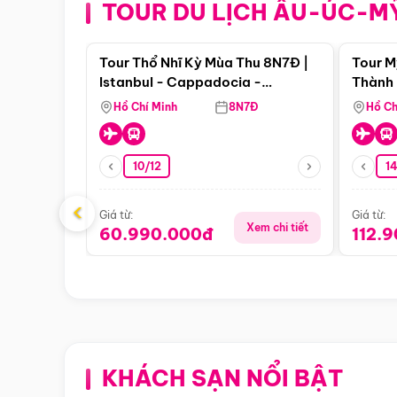
TOUR DU LỊCH ÂU-ÚC-M
Điểm nổi bật
Tour Thổ Nhĩ Kỳ Mùa Thu 8N7Đ |
Tour M
Istanbul - Cappadocia -
Thành 
Pamukkale
Thiên 
Hồ Chí Minh
8N7Đ
Hồ Ch
10/12
1
‹
Giá từ:
Giá từ:
Xem chi tiết
60.990.000đ
112.
KHÁCH SẠN NỔI BẬT