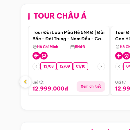
TOUR CHÂU Á
Điểm nổi bật
Tour Đài Loan Mùa Hè 5N4Đ | Đài
Tour Đ
Bắc - Đài Trung - Nam Đầu - Cao
Cao Hù
Hùng ( Bay Vn)
(Bay V
Hồ Chí Minh
5N4Đ
Hồ Ch
13/08
12/09
01/10
0
‹
Giá từ:
Giá từ:
Xem chi tiết
12.999.000đ
12.9