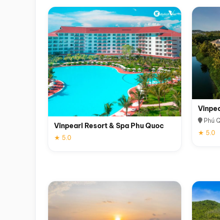
Vinpe
Phú 
Vinpearl Resort & Spa Phu Quoc
★ 5.0
★ 5.0