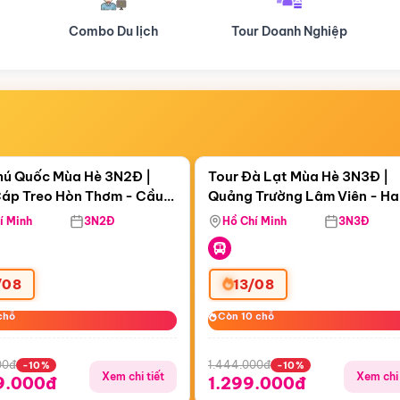
Tour Doanh Nghiệp
Du lịch Hành Hương
Điểm nổi bật
Điểm nổi
ngày 01:58:23
Còn
05 ngày 01:58:23
hú Quốc Mùa Hè 3N2Đ |
Tour Đà Lạt Mùa Hè 3N3Đ |
áp Treo Hòn Thơm - Cầu
Quảng Trường Lâm Viên - H
áp Treo Hòn Thơm
Công Viên Nước Aquatopia
Hill - Puppy Farm
í Minh
3N2Đ
Hồ Chí Minh
3N3Đ
/08
13/08
chỗ
chỗ
Còn 10 chỗ
Còn 10 chỗ
00đ
1.444.000đ
-10%
-10%
Xem chi tiết
Xem chi 
9.000đ
1.299.000đ