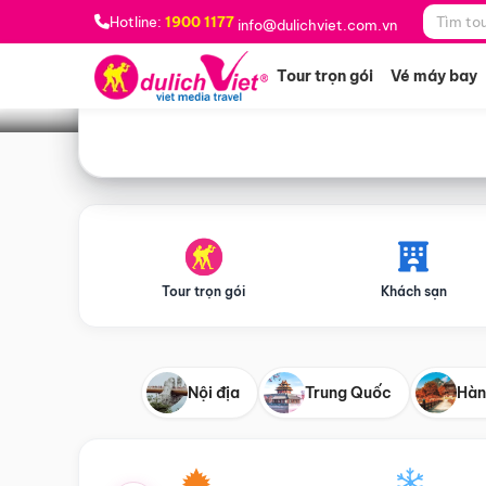
Bạn muốn đi đâu?
*
Hotline:
1900 1177
info@dulichviet.com.vn
Tour trọn gói
Vé máy bay
Tour trọn gói
Khách sạn
Nội địa
Trung Quốc
Hàn