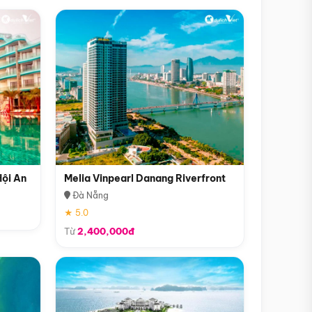
Hội An
Melia Vinpearl Danang Riverfront
Đà Nẵng
★ 5.0
Từ
2,400,000đ