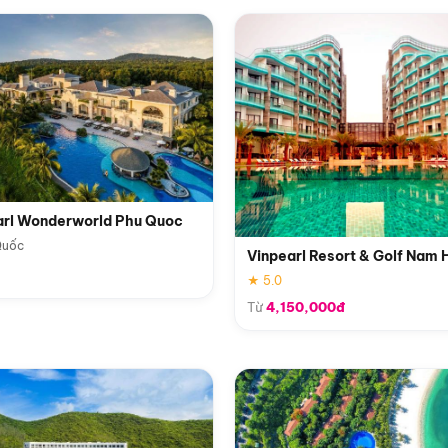
arl Wonderworld Phu Quoc
Quốc
Vinpearl Resort & Golf Nam 
★ 5.0
Từ
4,150,000đ