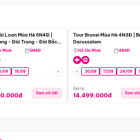
Điểm nổi bật
Điểm nổi
ài Loan Mùa Hè 5N4Đ |
Tour Brunei Mùa Hè 4N3Đ | B
ng - Đài Trung - Đài Bắc
Darussalam
j)
í Minh
5N4Đ
Hồ Chí Minh
4N3Đ
4/09
18/09
30/08
17/09
24/09
Giá từ:
Xem chi tiết
Xem chi 
90.000đ
14.499.000đ