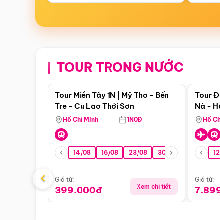
TOUR TRONG NƯỚC
Điểm nổi bật
Tour Miền Tây 1N | Mỹ Tho - Bến
Tour Đ
Tre - Cù Lao Thới Sơn
Nà - H
Nha
Hồ Chí Minh
1N0Đ
Hồ Ch
14/08
16/08
23/08
30/08
06/09
12
1
‹
Giá từ:
Giá từ:
Xem chi tiết
399.000đ
7.89