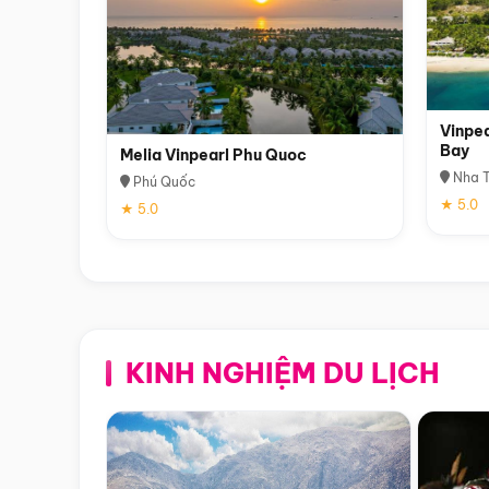
Vinpea
Bay
Melia Vinpearl Phu Quoc
Nha T
Phú Quốc
★ 5.0
★ 5.0
KINH NGHIỆM DU LỊCH