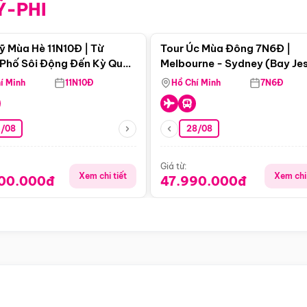
Ỹ-PHI
Điểm nổi bật
Điểm nổi
ỹ Mùa Hè 11N10Đ | Từ
Tour Úc Mùa Đông 7N6Đ |
Phố Sôi Động Đến Kỳ Quan
Melbourne - Sydney (Bay Je
Nhiên Mỹ
Airways)
í Minh
11N10Đ
Hồ Chí Minh
7N6Đ
4/08
28/08
Giá từ:
Xem chi tiết
Xem chi 
900.000đ
47.990.000đ