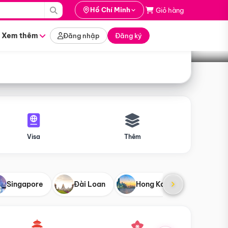
i hành
Hồ Chí Minh
Giỏ hàng
Tìm tour
tháng nào
Xem thêm
Đăng nhập
Đăng ký
Visa
Thêm
Singapore
Đài Loan
Hong Kong
Mỹ