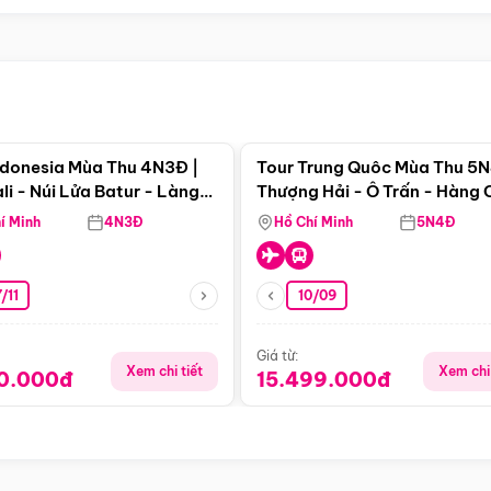
Điểm nổi bật
Điểm nổi
ndonesia Mùa Thu 4N3Đ |
Tour Trung Quôc Mùa Thu 5N
li - Núi Lửa Batur - Làng
Thượng Hải - Ô Trấn - Hàng
puran
(Tour Không Shopping)
í Minh
4N3Đ
Hồ Chí Minh
5N4Đ
/11
10/09
Giá từ:
Xem chi tiết
Xem chi 
90.000đ
15.499.000đ