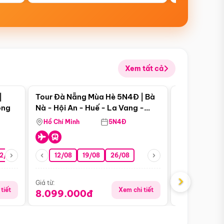
Xem tất cả
 bật
Điểm nổi bật
|
Tour Đà Nẵng Mùa Hè 5N4Đ | Bà
Tour Đà Nẵn
ong
Nà - Hội An - Huế - La Vang -
Nà - Hội An
Động Thiên Đường
Nha
Hồ Chí Minh
5N4Đ
Hồ Chí Minh
2/08
26/08
05/09
12/08
19/08
09/09
26/08
12/09
13/08
›
Giá từ:
Giá từ:
tiết
Xem chi tiết
8.099.000đ
6.899.00