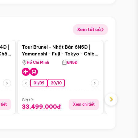
Xem tất cả
 bật
Điểm nổi bật
4Đ |
Tour Brunei - Nhật Bản 6N5Đ |
Tour Campu
 Châu
Yamanashi - Fuji - Tokyo - Chiba
Siem Reap -
- Freeday
Hồ Chí Minh
6N5Đ
Hồ Chí Minh
01/09
20/10
13/08
›
Giá từ:
Giá từ:
tiết
Xem chi tiết
33.499.000đ
5.650.00