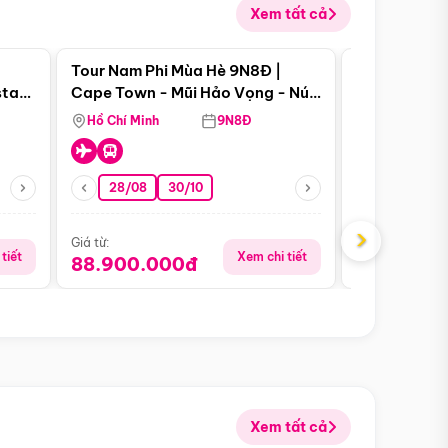
Xem tất cả
 bật
Điểm nổi bật
Tour Nam Phi Mùa Hè 9N8Đ |
Tour Mỹ Mùa
star
Cape Town - Mũi Hảo Vọng - Núi
Hoa Kỳ - Me
Bàn - Johannesburg - Pretoria -
Hồ Chí Minh
9N8Đ
Hồ Chí Minh
Safari - Lodge
28/08
30/10
29/08
›
Giá từ:
Giá từ:
tiết
Xem chi tiết
88.900.000đ
59.900.
Xem tất cả