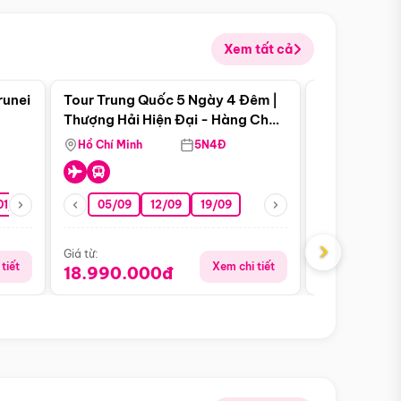
Xem tất cả
 bật
Điểm nổi bật
runei
Tour Trung Quốc 5 Ngày 4 Đêm |
Tour Trung 
Tour Hè
Thượng Hải Hiện Đại - Hàng Châu
Ân Thi - Trư
Nên Thơ - Ô Trấn Cổ Kính
Hồ Chí Minh
5N4Đ
Hồ Chí Minh
01/10
15/10
29/10
05/09
12/09
19/09
16/08
›
Giá từ:
Giá từ:
tiết
Xem chi tiết
18.990.000đ
16.990.0