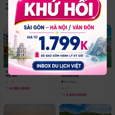
Quoc
Vinpearl Resort & Spa Phu
Phú Quốc
Quoc
★ 5.0
★ 5.0
Vinpearl Resort & Golf Nam
Melia Vinpearl Danang
Hội An
Riverfront
★ 5.0
Đà Nẵng
Từ
4,150,000đ
★ 5.0
Từ
2,400,000đ