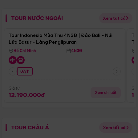
TOUR NƯỚC NGOÀI
Xem tất cả
Điểm nổi bật
Tour Indonesia Mùa Thu 4N3Đ | Đảo Bali - Núi
To
Lửa Batur - Làng Penglipuran
Tr
Hồ Chí Minh
4N3Đ
07/11
Giá từ:
Giá
Xem chi tiết
12.190.000đ
1
TOUR CHÂU Á
Xem tất cả
Điểm nổi bật