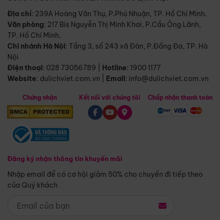
Địa chỉ
: 239A Hoàng Văn Thụ, P.Phú Nhuận, TP. Hồ Chí Minh.
Văn phòng
:
217 Bis Nguyễn Thị Minh Khai, P.Cầu Ông Lãnh,
TP. Hồ Chí Minh.
Chi nhánh Hà Nội
:
Tầng 3, số 243 xã Đàn, P.Đống Đa, TP. Hà
Nội
Điện thoại
:
028 73056789
|
Hotline
:
1900 1177
Website
:
dulichviet.com.vn
|
Email
:
info@dulichviet.com.vn
Chứng nhận
Kết nối với chúng tôi
Chấp nhận thanh toán
Đăng ký nhận thông tin khuyến mãi
Nhập email để có cơ hội giảm 50% cho chuyến đi tiếp theo
của Quý khách