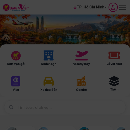
TP. Hồ Chí Minh
Tour trọn gói
Khách sạn
Vé máy bay
Vé vui chơi
Thêm
Visa
Xe đưa đón
Combo