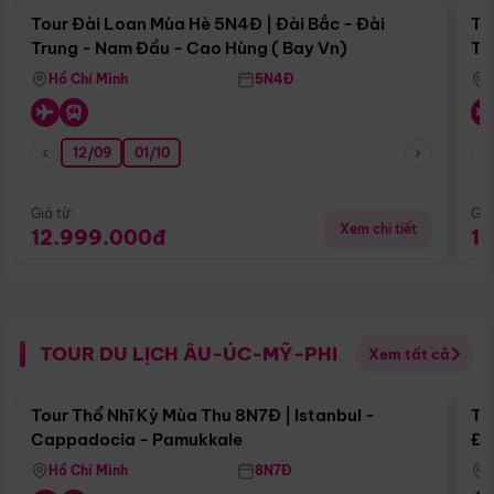
Tour Đài Loan Mùa Hè 5N4Đ | Đài Bắc - Đài
To
Trung - Nam Đầu - Cao Hùng ( Bay Vn)
Tr
Hồ Chí Minh
5N4Đ
12/09
01/10
Giá từ:
Giá
Xem chi tiết
12.999.000đ
1
TOUR DU LỊCH ÂU-ÚC-MỸ-PHI
Xem tất cả
Điểm nổi bật
Tour Thổ Nhĩ Kỳ Mùa Thu 8N7Đ | Istanbul -
To
Cappadocia - Pamukkale
Đế
Hồ Chí Minh
8N7Đ