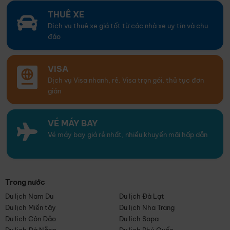
THUÊ XE
Dịch vụ thuê xe giá tốt từ các nhà xe uy tín và chu
đáo
VISA
Dịch vụ Visa nhanh, rẻ. Visa trọn gói, thủ tục đơn
giản
VÉ MÁY BAY
Vé máy bay giá rẻ nhất, nhiều khuyến mãi hấp dẫn
Trong nước
Du lịch Nam Du
Du lịch Đà Lạt
Du lịch Miền tây
Du lịch Nha Trang
Du lịch Côn Đảo
Du lịch Sapa