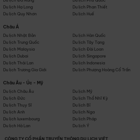
Du lịch Đà Nẵng
Du lịch Phú Quốc
Du lịch Hạ Long
Du lịch Phan Thiết
Du lịch Quy Nhơn
Du lịch Huế
Châu Á
Du lịch Nhật Bản
Du lịch Hàn Quốc
Du lịch Trung Quốc
Du lịch Tây Tạng
Du lịch Malaysia
Du lịch Đài Loan
Du lịch Dubai
Du lịch Singapore
Du lịch Thái Lan
Du lịch Indonesia
Du lịch Trương Gia Giới
Du lịch Phượng Hoàng Cổ Trấn
Châu Âu - Úc - Mỹ
Du lịch Châu Âu
Du lịch Mỹ
Du lịch Đức
Du lịch Thổ Nhĩ Kỳ
Du lịch Thụy Sĩ
Du lịch Bỉ
Du lịch Anh
Du lịch Nga
Du lịch luxembourg
Du lịch Pháp
Du lịch Hà Lan
Du lịch Ý
CÔNG TY CỔ PHẦN TRUYỀN THÔNG DU LỊCH VIỆT