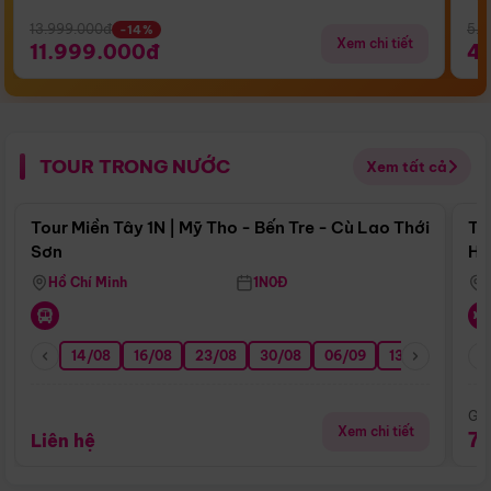
13.999.000đ
5.5
-14%
Xem chi tiết
11.999.000đ
4
TOUR TRONG NƯỚC
Xem tất cả
Điểm nổi bật
Tour Miền Tây 1N | Mỹ Tho - Bến Tre - Cù Lao Thới
To
Sơn
Hu
Hồ Chí Minh
1N0Đ
14/08
16/08
23/08
30/08
06/09
13/09
20/0
Giá
Xem chi tiết
7
Liên hệ