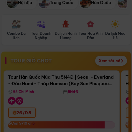
Nội địa
Trung Quốc
Hàn Quốc
N
Combo Du
Tour Doanh
Du lịch Hành
Tour Hoa Anh
Du lịch Mùa
D
lịch
Nghiệp
Hương
Đào
Hè
TOUR GIỜ CHÓT
Xem tất cả
Điểm nổi bật
Còn
16 ngày 14:30:56
Cò
Tour Hàn Quốc Mùa Thu 5N4Đ | Seoul - Everland
To
- Đảo Nami - Tháp Namsan (Bay Sun Phuquoc
Hò
Bay Sun Phuquoc Airways
Tặ
Airways)
Aq
Hồ Chí Minh
5N4Đ
26/08
‹
Còn 9/10 chỗ
Còn 9/10 chỗ
C
C