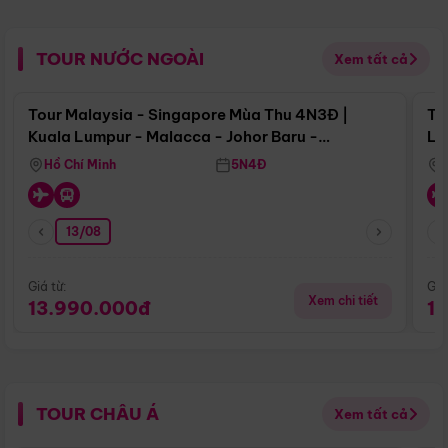
TOUR NƯỚC NGOÀI
Xem tất cả
Điểm nổi bật
Tour Malaysia - Singapore Mùa Thu 4N3Đ |
To
Kuala Lumpur - Malacca - Johor Baru -
Lử
Singapore
Hồ Chí Minh
5N4Đ
13/08
Giá từ:
Giá
Xem chi tiết
13.990.000đ
1
TOUR CHÂU Á
Xem tất cả
Điểm nổi bật