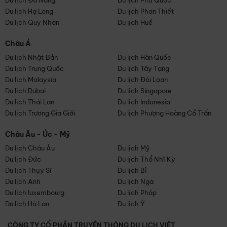
Du lịch Đà Nẵng
Du lịch Phú Quốc
Du lịch Hạ Long
Du lịch Phan Thiết
Du lịch Quy Nhơn
Du lịch Huế
Châu Á
Du lịch Nhật Bản
Du lịch Hàn Quốc
Du lịch Trung Quốc
Du lịch Tây Tạng
Du lịch Malaysia
Du lịch Đài Loan
Du lịch Dubai
Du lịch Singapore
Du lịch Thái Lan
Du lịch Indonesia
Du lịch Trương Gia Giới
Du lịch Phượng Hoàng Cổ Trấn
Châu Âu - Úc - Mỹ
Du lịch Châu Âu
Du lịch Mỹ
Du lịch Đức
Du lịch Thổ Nhĩ Kỳ
Du lịch Thụy Sĩ
Du lịch Bỉ
Du lịch Anh
Du lịch Nga
Du lịch luxembourg
Du lịch Pháp
Du lịch Hà Lan
Du lịch Ý
CÔNG TY CỔ PHẦN TRUYỀN THÔNG DU LỊCH VIỆT