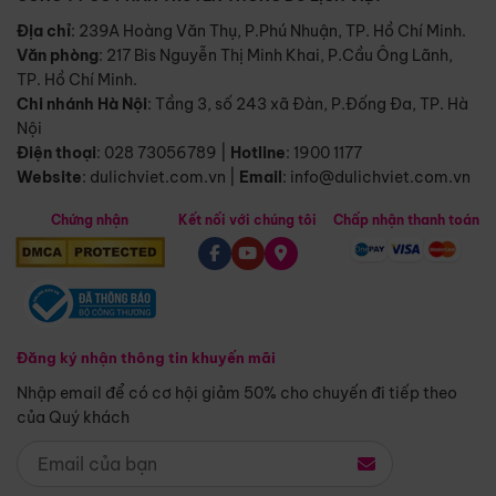
Địa chỉ
: 239A Hoàng Văn Thụ, P.Phú Nhuận, TP. Hồ Chí Minh.
Văn phòng
:
217 Bis Nguyễn Thị Minh Khai, P.Cầu Ông Lãnh,
TP. Hồ Chí Minh.
Chi nhánh Hà Nội
:
Tầng 3, số 243 xã Đàn, P.Đống Đa, TP. Hà
Nội
Điện thoại
:
028 73056789
|
Hotline
:
1900 1177
Website
:
dulichviet.com.vn
|
Email
:
info@dulichviet.com.vn
Chứng nhận
Kết nối với chúng tôi
Chấp nhận thanh toán
Đăng ký nhận thông tin khuyến mãi
Nhập email để có cơ hội giảm 50% cho chuyến đi tiếp theo
của Quý khách