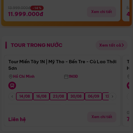
13.999.000đ
5.5
-14%
Xem chi tiết
11.999.000đ
4
TOUR TRONG NƯỚC
Xem tất cả
Điểm nổi bật
Tour Miền Tây 1N | Mỹ Tho - Bến Tre - Cù Lao Thới
To
Sơn
Hu
Hồ Chí Minh
1N0Đ
14/08
16/08
23/08
30/08
06/09
13/09
20/0
Giá
Xem chi tiết
7
Liên hệ