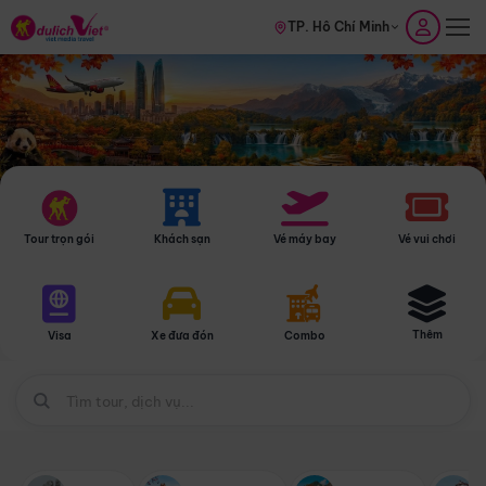
TP. Hồ Chí Minh
Tour trọn gói
Khách sạn
Vé máy bay
Vé vui chơi
Thêm
Visa
Xe đưa đón
Combo