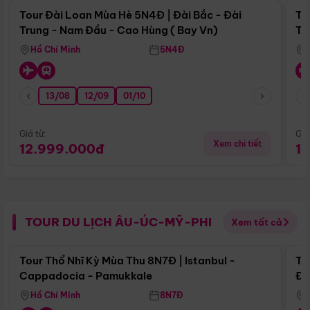
Tour Đài Loan Mùa Hè 5N4Đ | Đài Bắc - Đài
To
Trung - Nam Đầu - Cao Hùng ( Bay Vn)
Tr
Hồ Chí Minh
5N4Đ
13/08
12/09
01/10
Giá từ:
Giá
Xem chi tiết
12.999.000đ
1
TOUR DU LỊCH ÂU-ÚC-MỸ-PHI
Xem tất cả
Điểm nổi bật
Tour Thổ Nhĩ Kỳ Mùa Thu 8N7Đ | Istanbul -
To
Cappadocia - Pamukkale
Đế
Hồ Chí Minh
8N7Đ