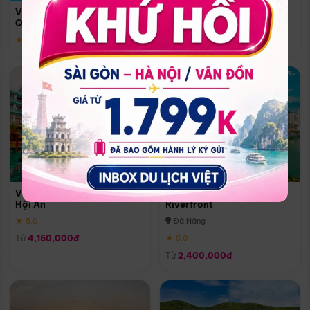
Quoc
Vinpearl Resort & Spa Phu
Phú Quốc
Quoc
★ 5.0
★ 5.0
Vinpearl Resort & Golf Nam
Melia Vinpearl Danang
Hội An
Riverfront
★ 5.0
Đà Nẵng
Từ
4,150,000đ
★ 5.0
Từ
2,400,000đ