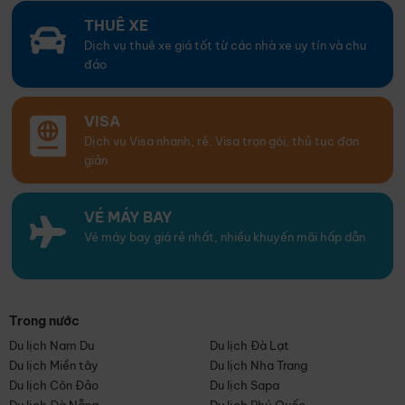
THUÊ XE
Dịch vụ thuê xe giá tốt từ các nhà xe uy tín và chu
đáo
VISA
Dịch vụ Visa nhanh, rẻ. Visa trọn gói, thủ tục đơn
giản
VÉ MÁY BAY
Vé máy bay giá rẻ nhất, nhiều khuyến mãi hấp dẫn
Trong nước
Du lịch Nam Du
Du lịch Đà Lạt
Du lịch Miền tây
Du lịch Nha Trang
Du lịch Côn Đảo
Du lịch Sapa