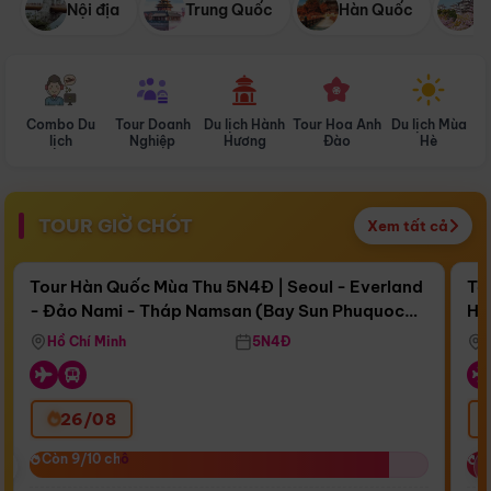
Nội địa
Trung Quốc
Hàn Quốc
N
Combo Du
Tour Doanh
Du lịch Hành
Tour Hoa Anh
Du lịch Mùa
D
lịch
Nghiệp
Hương
Đào
Hè
TOUR GIỜ CHÓT
Xem tất cả
Điểm nổi bật
Còn
17 ngày 10:15:25
Cò
Tour Hàn Quốc Mùa Thu 5N4Đ | Seoul - Everland
To
- Đảo Nami - Tháp Namsan (Bay Sun Phuquoc
Hò
Bay Sun Phuquoc Airways
Tặ
Airways)
Aq
Hồ Chí Minh
5N4Đ
26/08
‹
Còn 9/10 chỗ
Còn 9/10 chỗ
C
C